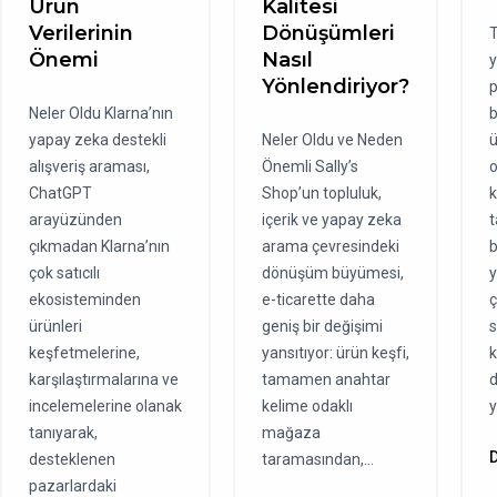
Ürün
Kalitesi
Verilerinin
Dönüşümleri
T
Önemi
Nasıl
y
Yönlendiriyor?
p
Neler Oldu Klarna’nın
b
yapay zeka destekli
Neler Oldu ve Neden
ü
alışveriş araması,
Önemli Sally’s
o
ChatGPT
Shop’un topluluk,
arayüzünden
içerik ve yapay zeka
t
çıkmadan Klarna’nın
arama çevresindeki
b
çok satıcılı
dönüşüm büyümesi,
y
ekosisteminden
e-ticarette daha
ç
ürünleri
geniş bir değişimi
s
keşfetmelerine,
yansıtıyor: ürün keşfi,
k
karşılaştırmalarına ve
tamamen anahtar
d
incelemelerine olanak
kelime odaklı
y
tanıyarak,
mağaza
desteklenen
taramasından,...
pazarlardaki