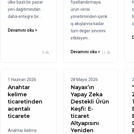
ülke bazlı bir pazar
fiyatlandırmaya,
h
yeri dağıtımından
ürün verisi
s
daha entegre bir...
yönetiminden içerik
b
iş akışlarına kadar
o
Devamını oku >
tüm değer zincirini
etkileyen...
Devamını oku >
5 dk
11 dk
1 Haziran 2026
28 Mayıs 2026
2
Anahtar
Nayax’ın
kelime
Yapay Zeka
ticaretinden
Destekli Ürün
acentalı
Keşfi: E-
ticarete
ticaret
Altyapısını
Yeniden
Anahtar kelime