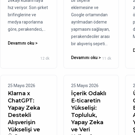
zekayı kullanmaya
bir sepete
z
hız veriyor. Son şirket
eklemesine ve
z
brifinglerine ve
Google ortamından
ö
medya raporlarına
ayrılmadan ödeme
p
göre, perakendeci,...
yapmasını sağlayan,
d
perakendeciler arası
M
Devamını oku >
bir alışveriş sepeti...
Devamını oku >
12 dk
11 dk
25 Mayıs 2026
25 Mayıs 2026
2
Klarna x
İçerik Odaklı
ChatGPT:
E-ticaretin
Yapay Zeka
Yükselişi:
Destekli
Topluluk,
Alışverişin
Yapay Zeka
Yükselişi ve
ve Veri