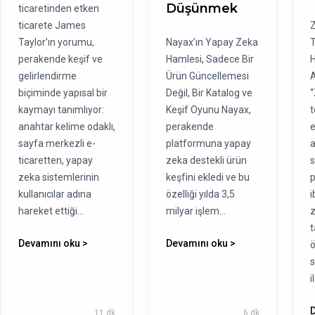
Düşünmek
ticaretinden etken
ticarete James
Taylor’ın yorumu,
Nayax’ın Yapay Zeka
T
perakende keşif ve
Hamlesi, Sadece Bir
H
gelirlendirme
Ürün Güncellemesi
A
biçiminde yapısal bir
Değil, Bir Katalog ve
kaymayı tanımlıyor:
Keşif Oyunu Nayax,
t
anahtar kelime odaklı,
perakende
e
sayfa merkezli e-
platformuna yapay
a
ticaretten, yapay
zeka destekli ürün
s
zeka sistemlerinin
keşfini ekledi ve bu
kullanıcılar adına
özelliği yılda 3,5
i
hareket ettiği...
milyar işlem...
t
Devamını oku >
Devamını oku >
ö
s
i
11 dk
6 dk