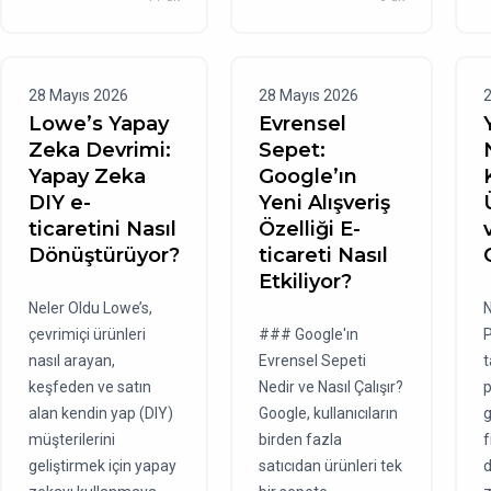
28 Mayıs 2026
28 Mayıs 2026
2
Lowe’s Yapay
Evrensel
Zeka Devrimi:
Sepet:
Yapay Zeka
Google’ın
DIY e-
Yeni Alışveriş
ticaretini Nasıl
Özelliği E-
Dönüştürüyor?
ticareti Nasıl
Etkiliyor?
Neler Oldu Lowe’s,
N
çevrimiçi ürünleri
### Google'ın
P
nasıl arayan,
Evrensel Sepeti
t
keşfeden ve satın
Nedir ve Nasıl Çalışır?
p
alan kendin yap (DIY)
Google, kullanıcıların
g
müşterilerini
birden fazla
f
geliştirmek için yapay
satıcıdan ürünleri tek