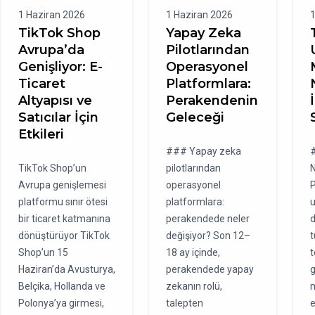
1 Haziran 2026
1 Haziran 2026
1
TikTok Shop
Yapay Zeka
Avrupa’da
Pilotlarından
Genişliyor: E-
Operasyonel
Ticaret
Platformlara:
Altyapısı ve
Perakendenin
Satıcılar İçin
Geleceği
Etkileri
### Yapay zeka
#
TikTok Shop’un
pilotlarından
Avrupa genişlemesi
operasyonel
platformu sınır ötesi
platformlara:
u
bir ticaret katmanına
perakendede neler
dönüştürüyor TikTok
değişiyor? Son 12–
t
Shop’un 15
18 ay içinde,
t
Haziran’da Avusturya,
perakendede yapay
Belçika, Hollanda ve
zekanın rolü,
m
Polonya’ya girmesi,
talepten
e