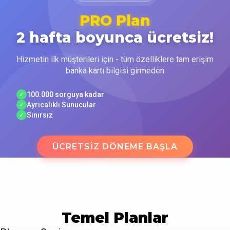
PRO Plan
2 hafta boyunca ücretsiz!
Hizmetin ilk müşterileri için - tüm özelliklere tam erişim
banka kartı bilgisi girmeden
100.000 sorguya kadar
✓
Ayrıcalıklı Sunucular
✓
Sınırsız
✓
ÜCRETSIZ DÖNEME BAŞLA
Temel Planlar