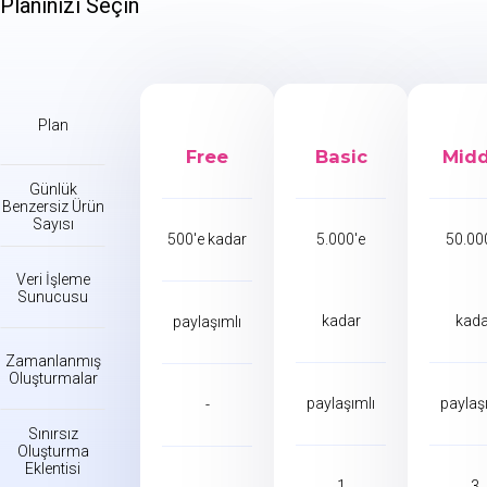
Planınızı Seçin
Plan
Free
Basic
Midd
Günlük
Benzersiz Ürün
Sayısı
500'e kadar
5.000'e
50.00
Veri İşleme
Sunucusu
kadar
kada
paylaşımlı
Zamanlanmış
Oluşturmalar
paylaşımlı
paylaş
-
Sınırsız
Oluşturma
Eklentisi
1
3