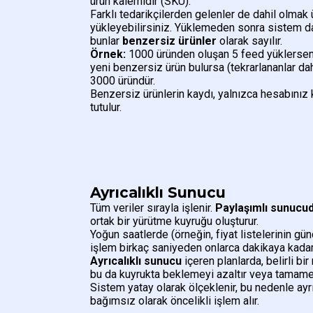
ürün kalemidir (SKU).
Farklı tedarikçilerden gelenler de dahil olmak
yükleyebilirsiniz. Yüklemeden sonra sistem d
bunlar
benzersiz ürünler
olarak sayılır.
Örnek:
1000 üründen oluşan 5 feed yüklersen
yeni benzersiz ürün bulursa (tekrarlananlar dah
3000 üründür.
Benzersiz ürünlerin kaydı, yalnızca hesabını
tutulur.
Ayrıcalıklı Sunucu
Tüm veriler sırayla işlenir.
Paylaşımlı sunucu
ortak bir yürütme kuyruğu oluşturur.
Yoğun saatlerde (örneğin, fiyat listelerinin gün
işlem birkaç saniyeden onlarca dakikaya kadar 
Ayrıcalıklı sunucu
içeren planlarda, belirli bir
bu da kuyrukta beklemeyi azaltır veya tamamen
Sistem yatay olarak ölçeklenir, bu nedenle ayr
bağımsız olarak öncelikli işlem alır.