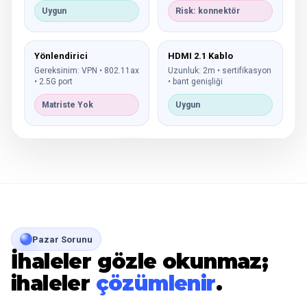
Uygun
Risk: konnektör
Yönlendirici
HDMI 2.1 Kablo
Gereksinim: VPN • 802.11ax
Uzunluk: 2m • sertifikasyon
• 2.5G port
• bant genişliği
Matriste Yok
Uygun
Pazar Sorunu
İhaleler gözle okunmaz;
ihaleler
çözümlenir
.