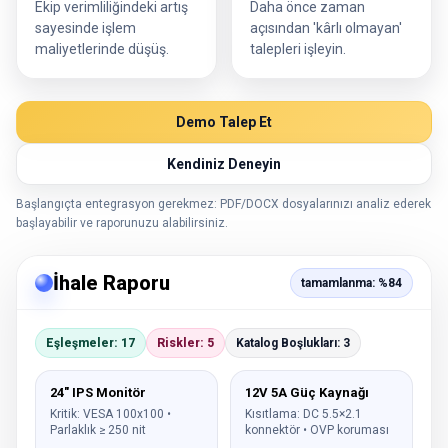
Ekip verimliliğindeki artış
Daha önce zaman
sayesinde işlem
açısından 'kârlı olmayan'
maliyetlerinde düşüş.
talepleri işleyin.
Demo Talep Et
Kendiniz Deneyin
Başlangıçta entegrasyon gerekmez: PDF/DOCX dosyalarınızı analiz ederek
başlayabilir ve raporunuzu alabilirsiniz.
İhale Raporu
tamamlanma: %84
Eşleşmeler: 17
Riskler: 5
Katalog Boşlukları: 3
24" IPS Monitör
12V 5A Güç Kaynağı
Kritik: VESA 100x100 •
Kısıtlama: DC 5.5×2.1
Parlaklık ≥ 250 nit
konnektör • OVP koruması