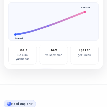
sonrası
öncesi
+ihale
−hata
+pazar
işe alım
ve sapmalar
çözümleri
yapmadan
Nasıl Başlanır