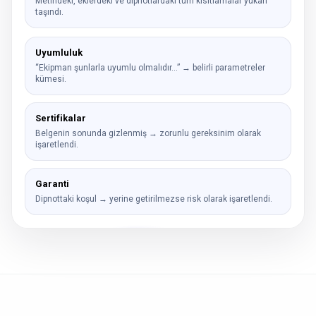
Metindeki, eklerdeki ve dipnotlardaki tüm kısıtlamalar yukarı
taşındı.
Uyumluluk
“Ekipman şunlarla uyumlu olmalıdır…” → belirli parametreler
kümesi.
Sertifikalar
Belgenin sonunda gizlenmiş → zorunlu gereksinim olarak
işaretlendi.
Garanti
Dipnottaki koşul → yerine getirilmezse risk olarak işaretlendi.