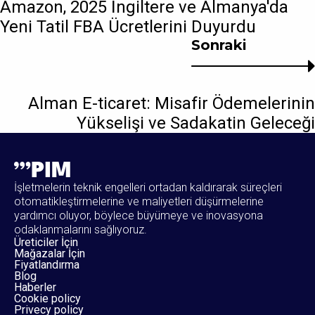
Amazon, 2025 İngiltere ve Almanya'da
Yeni Tatil FBA Ücretlerini Duyurdu
Sonraki
Alman E-ticaret: Misafir Ödemelerinin
Yükselişi ve Sadakatin Geleceği
İşletmelerin teknik engelleri ortadan kaldırarak süreçleri
otomatikleştirmelerine ve maliyetleri düşürmelerine
yardımcı oluyor, böylece büyümeye ve inovasyona
odaklanmalarını sağlıyoruz.
Üreticiler İçin
Mağazalar İçin
Fiyatlandırma
Blog
Haberler
Cookie policy
Privecy policy