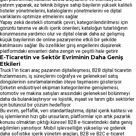
yatırım yaparak, az teknik bilgiye sahip bayilerin yüksek kaliteli
listeler yönetmelerini, kataloglarını yönetmelerini ve dijital
varlıklarını optimize etmelerini sağlar.
Yapay zekâ destekli otomatik çeviri, kategorilendirilmesi için
görüntü tanıma ve akıllı içerik önerileri, kataloğun tutarlılığının
korunmasına yardımcı olur ve dijital olarak daha az gelişmiş
küçük bayilerinin de online pazaryerine etkili bir şekilde
katılmasını sağlar. Bu özellikler giriş engellerini düşürerek
platformdaki envanteri daha zengin ve çeşitli hale getirir.
E-Ticaretin ve Sektör Evriminin Daha Geniş
Etkileri
Truck1'in ticari araç pazarının dijitalleşmesi, B2B dijital ticaretin
hızlanmasını, iş süreçlerini coğrafya ve geleneksel satış
döngülerinin sınırlamalarından öteye taşımasını gösteriyor.
Şirketin endüstriyel ekipman kategorilerine genişlemesi,
otomotiv ve makina satışları arasındaki geleneksel bölünmeyi
daha da bulanıklaştırıyor ve lojistik, inşaat ve tarım gibi sektörler
için bütüncül bir çözüm hedefliyor.
Bu evrim, şeffaflık, veri standartlaştırma, dijital içerik kalitesi ve
iş işlemlerinin hızı gibi unsurların, platformlar için artık pazarlık
konusu olmaktan çıktığı küresel B2B e-ticaretindeki daha geniş
eğilimleri yansıtıyor. Mobil işlevselliğin yükselişi ve giderek
daha sofistike içerik yönetim araçları, B2B ve B2C e-ticaret