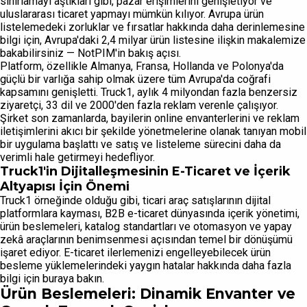
sınırlamayı aştıkları gibi, pazar erişimlerini genişletiyor ve
uluslararası ticaret yapmayı mümkün kılıyor. Avrupa ürün
listelemedeki zorluklar ve fırsatlar hakkında daha derinlemesine
bilgi için, Avrupa'daki 2,4 milyar ürün listesine ilişkin makalemize
bakabilirsiniz — NotPIM'in bakış açısı.
Platform, özellikle Almanya, Fransa, Hollanda ve Polonya'da
güçlü bir varlığa sahip olmak üzere tüm Avrupa'da coğrafi
kapsamını genişletti. Truck1, aylık 4 milyondan fazla benzersiz
ziyaretçi, 33 dil ve 2000'den fazla reklam verenle çalışıyor.
Şirket son zamanlarda, bayilerin online envanterlerini ve reklam
iletişimlerini akıcı bir şekilde yönetmelerine olanak tanıyan mobil
bir uygulama başlattı ve satış ve listeleme sürecini daha da
verimli hale getirmeyi hedefliyor.
Truck1'in Dijitalleşmesinin E-Ticaret ve İçerik
Altyapısı İçin Önemi
Truck1 örneğinde olduğu gibi, ticari araç satışlarının dijital
platformlara kayması, B2B e-ticaret dünyasında içerik yönetimi,
ürün beslemeleri, katalog standartları ve otomasyon ve yapay
zekâ araçlarının benimsenmesi açısından temel bir dönüşümü
işaret ediyor. E-ticaret ilerlemenizi engelleyebilecek ürün
besleme yüklemelerindeki yaygın hatalar hakkında daha fazla
bilgi için buraya bakın.
Ürün Beslemeleri: Dinamik Envanter ve