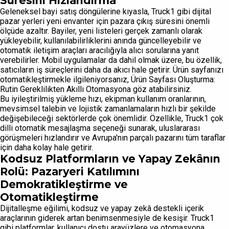
Süresini Hızlandırma
Geleneksel bayi satış döngülerine kıyasla, Truck1 gibi dijital
pazar yerleri yeni envanter için pazara çıkış süresini önemli
ölçüde azaltır. Bayiler, yeni listeleri gerçek zamanlı olarak
yükleyebilir, kullanılabilirliklerini anında güncelleyebilir ve
otomatik iletişim araçları aracılığıyla alıcı sorularına yanıt
verebilirler. Mobil uygulamalar da dahil olmak üzere, bu özellik,
satıcıların iş süreçlerini daha da akıcı hale getirir. Ürün sayfanızı
otomatikleştirmekle ilgileniyorsanız, Ürün Sayfası Oluşturma:
Rutin Gereklilikten Akıllı Otomasyona göz atabilirsiniz.
Bu iyileştirilmiş yükleme hızı, ekipman kullanım oranlarının,
mevsimsel talebin ve lojistik zamanlamaların hızlı bir şekilde
değişebileceği sektörlerde çok önemlidir. Özellikle, Truck1 çok
dilli otomatik mesajlaşma seçeneği sunarak, uluslararası
görüşmeleri hızlandırır ve Avrupa'nın parçalı pazarını tüm taraflar
için daha kolay hale getirir.
Kodsuz Platformların ve Yapay Zekânın
Rolü: Pazaryeri Katılımını
Demokratikleştirme ve
Otomatikleştirme
Dijitalleşme eğilimi, kodsuz ve yapay zekâ destekli içerik
araçlarının giderek artan benimsenmesiyle de kesişir. Truck1
gibi platformlar, kullanıcı dostu arayüzlere ve otomasyona