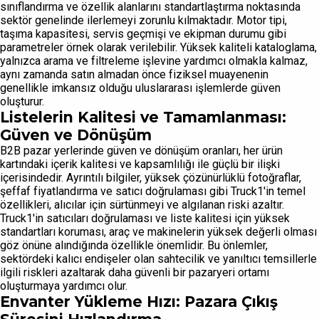
sınıflandırma ve özellik alanlarını standartlaştırma noktasında
sektör genelinde ilerlemeyi zorunlu kılmaktadır. Motor tipi,
taşıma kapasitesi, servis geçmişi ve ekipman durumu gibi
parametreler örnek olarak verilebilir. Yüksek kaliteli kataloglama,
yalnızca arama ve filtreleme işlevine yardımcı olmakla kalmaz,
aynı zamanda satın almadan önce fiziksel muayenenin
genellikle imkansız olduğu uluslararası işlemlerde güven
oluşturur.
Listelerin Kalitesi ve Tamamlanması:
Güven ve Dönüşüm
B2B pazar yerlerinde güven ve dönüşüm oranları, her ürün
kartındaki içerik kalitesi ve kapsamlılığı ile güçlü bir ilişki
içerisindedir. Ayrıntılı bilgiler, yüksek çözünürlüklü fotoğraflar,
şeffaf fiyatlandırma ve satıcı doğrulaması gibi Truck1'in temel
özellikleri, alıcılar için sürtünmeyi ve algılanan riski azaltır.
Truck1'in satıcıları doğrulaması ve liste kalitesi için yüksek
standartları koruması, araç ve makinelerin yüksek değerli olması
göz önüne alındığında özellikle önemlidir. Bu önlemler,
sektördeki kalıcı endişeler olan sahtecilik ve yanıltıcı temsillerle
ilgili riskleri azaltarak daha güvenli bir pazaryeri ortamı
oluşturmaya yardımcı olur.
Envanter Yükleme Hızı: Pazara Çıkış