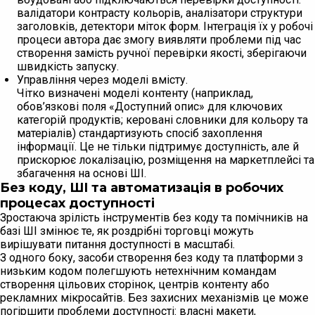
валідатори контрасту кольорів, аналізатори структури
заголовків, детектори міток форм. Інтеграція їх у робочі
процеси автора дає змогу виявляти проблеми під час
створення замість ручної перевірки якості, зберігаючи
швидкість запуску.
Управління через моделі вмісту.
Чітко визначені моделі контенту (наприклад,
обов’язкові поля «Доступний опис» для ключових
категорій продуктів; керовані словники для кольору та
матеріалів) стандартизують спосіб захоплення
інформації. Це не тільки підтримує доступність, але й
прискорює локалізацію, розміщення на маркетплейсі та
збагачення на основі ШІ.
Без коду, ШІ та автоматизація в робочих
процесах доступності
Зростаюча зрілість інструментів без коду та помічників на
базі ШІ змінює те, як роздрібні торговці можуть
вирішувати питання доступності в масштабі.
З одного боку, засоби створення без коду та платформи з
низьким кодом полегшують нетехнічним командам
створення цільових сторінок, центрів контенту або
рекламних мікросайтів. Без захисних механізмів це може
погіршити проблеми доступності: власні макети,