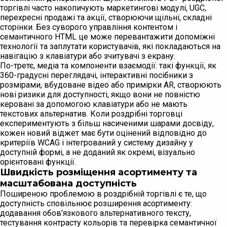
торгівлі часто накопичують маркетингові модулі, UGC,
перехресні продажі та акції, створюючи щільні, складні
сторінки. Без суворого управління контентом і
семантичного HTML це може перевантажити допоміжні
технології та заплутати користувачів, які покладаються на
навігацію з клавіатури або зчитувачі з екрану.
По-третє, медіа та компоненти взаємодії: такі функції, як
360-градусні переглядачі, інтерактивні посібники з
розмірами, вбудоване відео або примірки AR, створюють
нові ризики для доступності, якщо вони не повністю
керовані за допомогою клавіатури або не мають
текстових альтернатив. Коли роздрібні торговці
експериментують з більш насиченими шарами досвіду,
кожен новий віджет має бути оцінений відповідно до
критеріїв WCAG і інтегрований у систему дизайну у
доступній формі, а не доданий як окремі, візуально
орієнтовані функції.
Швидкість розміщення асортименту та
масштабована доступність
Поширеною проблемою в роздрібній торгівлі є те, що
доступність сповільнює розширення асортименту:
додавання обов’язкового альтернативного тексту,
тестування контрасту кольорів та перевірка семантичної