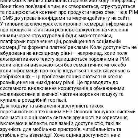
виникають лише з шаблонів сторінок або коду інтерфейсу.
Вони тісно пов’язані з тим, як створюється, структурується
та поширюється контент про продукти через стек – від PIM
і CMS до управління фідами та мерчандайзингу на сайті.
У типових архітектурах електронної комерції інформація
про продукти та активи розповсюджується на численні
канали через структуровані фіди: маркетплейси,
платформи порівняння цін, розміщення в соціальній
комерції та формати платної реклами. Коли доступність не
вбудована на висхідному рівні – наприклад, коли поля
альтернативного тексту залишаються порожніми в PIM,
коли кнопки визначаються без семантичних міток або
коли інформація про колір кодується тільки візуально в
зображеннях – ці проблеми поширюються на кожне
розміщення на низхідному рівні. Це призводить до
системного виключення користувачів з обмеженими
можливостями зі значної частини воронки пошуку та
купівлі в роздрібній торгівлі.
Для пошуку та виявлення доступність також
перетинається з технічним SEO. Основні пошукові системи
все частіше оцінюють сигнали зручності використання,
включаючи аспекти, пов’язані з доступністю, такі як
зручність для мобільних пристроїв, читабельність та
стабільність взаємодії. Хоча оцінка доступності не є