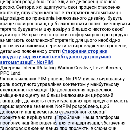
цифрової роздрібної торгівлі, а не диференціюючою
рисою. Сектори, які адаптують свої процеси створення
контенту, структури каталогів та стратегії автоматизації
відповідно до принципів інклюзивного дизайну, будуть
краще позиціоновані, щоб захоплювати попит, зменшувати
тертя та будувати міцну довіру з більшою часткою своєї
аудиторії. На практиці сторінки з інформацією про продукт
вимагають комплексної стратегії; для цього необхідно
розглянути виклики, переваги та впровадження процесів,
детально пояснених у статті
Створення сторінки
продукту: від рутинної необхідності до розумної
автоматизації - NotPIM
.
Джерела: InternetRetailing, Warbox Creative, Level Access,
PPC Land.
Як постачальник PIM-рішень, NotPIM визнає вирішальну
роль доступного управління контентом у майбутньому
електронної комерції. Це дослідження підкреслює
зміщення акценту на більш інклюзивний цифровий
ландшафт, де якість і структура даних про продукти мають
першочергове значення. NotPIM розроблено, щоб
допомогти підприємствам електронної комерції
проактивно вирішувати ці проблеми. Наша платформа
пропонує надійне рішення для стандартизації, збагачення
та розповсюдження даних про продукти, включаючи