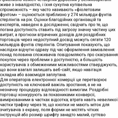
живе з інвалідністю, і їхня сукупна купівельна
спроможність – яку часто називають «фіолетовим
фунтом» – оцінюється приблизно у 274 мільярди фунтів
стерлінгів на рік. Оцінки благодійних організацій та
експертів, наведені в дослідженні, свідчать про те, що
погана доступність ставить під загрозу значну частину цих
витрат, а прогнози втрачених доходів для роздрібних
торговців через недоступний досвід можуть сягати 120
мільярдів фунтів стерлінгів. Опитування показують, що
наслідки відчутні одразу під час оформлення замовлення:
понад половина споживачів повідомляють про скасування
покупок через проблеми з доступністю, а більшість
користувачів з обмеженими можливостями стверджують,
що вони взагалі залишать веб-сайт, якщо навігація
складна або взаємодія заплутана.
Для операторів електронної комерції це перетворює
доступність на ключовий важіль зростання, а не на
незначну процедуру відповідності вимогам. Роздрібні
торговці конкурують за показниками конверсії,
вимірюваними в частках відсотка; втрата навіть невеликої
частки трафіку через те, що кнопки не мають міток для
зчитувачів з екрану, поля форми не містять чітких
інструкцій або розмір шрифту занадто малий, суттєво