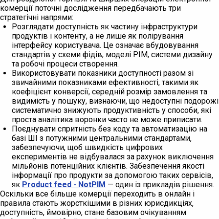
комерції поточні дослідження передбачають три
стратегічні напрями:
Розглядати доступність як частину інфраструктури
продуктів і контенту, а не лише як полірування
інтерфейсу користувача. Це означає вбудовування
стандартів у схеми фідів, моделі PIM, системи дизайну
та робочі процеси створення.
Використовувати показники доступності разом зі
звичайними показниками ефективності, такими як
коефіцієнт конверсії, середній розмір замовлення та
видимість у пошуку, визнаючи, що недоступні подорожі
систематично знижують продуктивність у способи, які
проста аналітика воронки часто не може приписати.
Поєднувати спритність без коду та автоматизацію на
базі ШІ з потужними центральними стандартами,
забезпечуючи, щоб швидкість цифрових
експериментів не відбувалася за рахунок виключення
мільйонів потенційних клієнтів. Забезпечення якості
інформації про продукти за допомогою таких сервісів,
як
Product feed - NotPIM
— один із прикладів рішення.
Оскільки все більше комерції переходить в онлайн і
правила стають жорсткішими в різних юрисдикціях,
доступність, ймовірно, стане базовим очікуванням