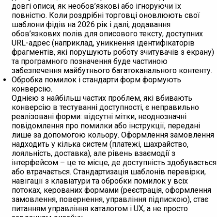
довгі описи, як необов’язкові або ігноруючи їх
повністю. Коли роздрібні торговці оновлюють свої
шаблони фідів на 2026 рік і далі, додавання
обов’язкових полів для описового тексту, доступних
URL-адрес (наприклад, уникнення ідентифікаторів
фрагментів, які порушують роботу зчитувачів з екрану)
та програмного позначення буде частиною
забезпечення майбутнього багатоканального контенту.
Обробка помилок і стандарти форм формують
конверсію.
Однією з найбільш частих проблем, які вбивають
конверсію в тестуванні доступності, є неправильно
реалізовані форми: відсутні мітки, неоднозначні
повідомлення про помилки або інструкції, передані
лише за допомогою кольору. Оформлення замовлення
надходить у кілька систем (платежі, шахрайство,
лояльність, доставка), але рівень взаємодії з
інтерфейсом – це те місце, де доступність здобувається
або втрачається. Стандартизація шаблонів перевірки,
навігації з клавіатури та обробки помилок у всіх
потоках, керованих формами (реєстрація, оформлення
замовлення, повернення, управління підпискою), стає
питанням управління каталогом і UX, а не просто