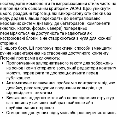
нестандартні компоненти та імпровізований стиль часто не
відповідають основним критеріям WCAG. Щоб уникнути
цього, роздрібні торговці, які використовують стеки без
коду, дедалі більше переходять до централізовано
керованих систем дизайну, де багаторазові компоненти
(кнопки, картки, форми, банери) попередньо
перевіряються на доступність та надаються як
настроювані блоки, а не створюються з нуля для кожної
сторінки.
З іншого боку, ШІ пропонує практичні способи зменшити
ручне навантаження на створення доступного контенту.
Поточні програми включають:
Пропонування альтернативного тексту для зображень
на основі комп’ютерного зору, який редактори контенту
можуть перевіряти та доопрацьовувати перед
публікацією.
Автоматичне позначення проблем з контрастом під час
дизайну, рекомендуючи поєднання кольорів, що
відповідають вимогам.
Виявлення відсутніх міток або непослідовних структур
заголовків у великих наборах шаблонів або
опублікованих сторінках.
Створення доступних підсумків або розширених описів,