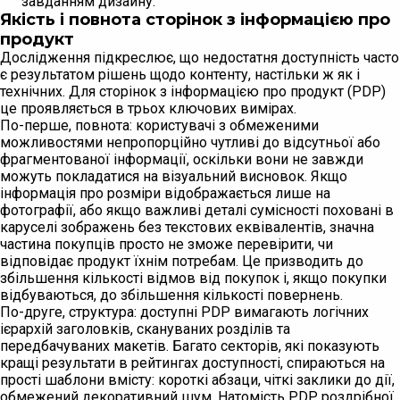
завданням дизайну.
Якість і повнота сторінок з інформацією про
продукт
Дослідження підкреслює, що недостатня доступність часто
є результатом рішень щодо контенту, настільки ж як і
технічних. Для сторінок з інформацією про продукт (PDP)
це проявляється в трьох ключових вимірах.
По-перше, повнота: користувачі з обмеженими
можливостями непропорційно чутливі до відсутньої або
фрагментованої інформації, оскільки вони не завжди
можуть покладатися на візуальний висновок. Якщо
інформація про розміри відображається лише на
фотографії, або якщо важливі деталі сумісності поховані в
каруселі зображень без текстових еквівалентів, значна
частина покупців просто не зможе перевірити, чи
відповідає продукт їхнім потребам. Це призводить до
збільшення кількості відмов від покупок і, якщо покупки
відбуваються, до збільшення кількості повернень.
По-друге, структура: доступні PDP вимагають логічних
ієрархій заголовків, скануваних розділів та
передбачуваних макетів. Багато секторів, які показують
кращі результати в рейтингах доступності, спираються на
прості шаблони вмісту: короткі абзаци, чіткі заклики до дії,
обмежений декоративний шум. Натомість PDP роздрібної