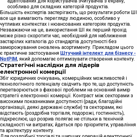
адаптованих для користувачів зчитувачів з екрану,
особливо для складних категорій продуктів.
Більшість експертів застерігають, що результати роботи ШІ
все ще вимагають перегляду людиною, особливо у
чутливих контекстах і нюансованих категоріях продуктів.
Незважаючи на це, використання ШІ як перший прохід
може різко скоротити час, необхідний для наближення
застарілих каталогів до стандартів доступності без
заморожування оновлень асортименту. Прикладом цього
є практичне застосування
Штучний інтелект для бізнесу -
NotPIM
, який допомагає оптимізувати створення контенту.
Стратегічні наслідки для лідерів
електронної комерції
Збіг юридичних очікувань, комерційних можливостей і
технологічного потенціалу свідчить про те, що доступність
перетворюється з фахової проблеми на основний вимір
стратегії електронної комерції. Контраст між секторами з
високими показниками доступності (ради, благодійні
організації, деякі державні служби) та секторами, які
відстають (роздрібна торгівля, подорожі, гостинність),
підкреслює, що розрив полягає не стільки в технічній
складності чи витратах; йдеться про пріоритети, управління
та архітектуру контенту.
Для роздрібної торгівлі та ширших операцій електронної