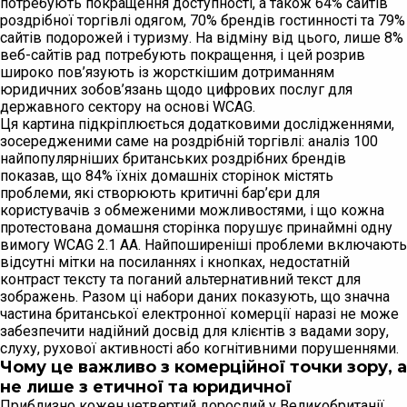
потребують покращення доступності, а також 64% сайтів
роздрібної торгівлі одягом, 70% брендів гостинності та 79%
сайтів подорожей і туризму. На відміну від цього, лише 8%
веб-сайтів рад потребують покращення, і цей розрив
широко пов’язують із жорсткішим дотриманням
юридичних зобов’язань щодо цифрових послуг для
державного сектору на основі WCAG.
Ця картина підкріплюється додатковими дослідженнями,
зосередженими саме на роздрібній торгівлі: аналіз 100
найпопулярніших британських роздрібних брендів
показав, що 84% їхніх домашніх сторінок містять
проблеми, які створюють критичні бар’єри для
користувачів з обмеженими можливостями, і що кожна
протестована домашня сторінка порушує принаймні одну
вимогу WCAG 2.1 AA. Найпоширеніші проблеми включають
відсутні мітки на посиланнях і кнопках, недостатній
контраст тексту та поганий альтернативний текст для
зображень. Разом ці набори даних показують, що значна
частина британської електронної комерції наразі не може
забезпечити надійний досвід для клієнтів з вадами зору,
слуху, рухової активності або когнітивними порушеннями.
Чому це важливо з комерційної точки зору, а
не лише з етичної та юридичної
Приблизно кожен четвертий дорослий у Великобританії