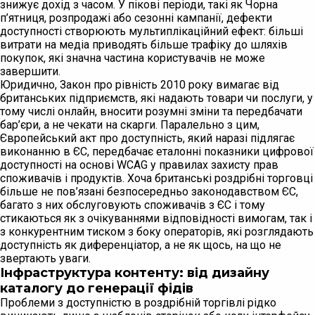
знижує дохід з часом. У пікові періоди, такі як Чорна
п’ятниця, розпродажі або сезонні кампанії, дефекти
доступності створюють мультиплікаційний ефект: більші
витрати на медіа приводять більше трафіку до шляхів
покупок, які значна частина користувачів не може
завершити.
Юридично, Закон про рівність 2010 року вимагає від
британських підприємств, які надають товари чи послуги, у
тому числі онлайн, вносити розумні зміни та передбачати
бар’єри, а не чекати на скарги. Паралельно з цим,
Європейський акт про доступність, який наразі підлягає
виконанню в ЄС, передбачає еталонні показники цифрової
доступності на основі WCAG у правилах захисту прав
споживачів і продуктів. Хоча британські роздрібні торговці
більше не пов’язані безпосередньо законодавством ЄС,
багато з них обслуговують споживачів з ЄС і тому
стикаються як з очікуваннями відповідності вимогам, так і
з конкурентним тиском з боку операторів, які розглядають
доступність як диференціатор, а не як щось, на що не
звертають уваги.
Інфраструктура контенту: від дизайну
каталогу до генерації фідів
Проблеми з доступністю в роздрібній торгівлі рідко