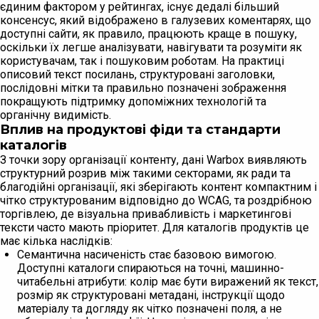
єдиним фактором у рейтингах, існує дедалі більший
консенсус, який відображено в галузевих коментарях, що
доступні сайти, як правило, працюють краще в пошуку,
оскільки їх легше аналізувати, навігувати та розуміти як
користувачам, так і пошуковим роботам. На практиці
описовий текст посилань, структуровані заголовки,
послідовні мітки та правильно позначені зображення
покращують підтримку допоміжних технологій та
органічну видимість.
Вплив на продуктові фіди та стандарти
каталогів
З точки зору організації контенту, дані Warbox виявляють
структурний розрив між такими секторами, як ради та
благодійні організації, які зберігають контент компактним і
чітко структурованим відповідно до WCAG, та роздрібною
торгівлею, де візуальна привабливість і маркетингові
тексти часто мають пріоритет. Для каталогів продуктів це
має кілька наслідків:
Семантична насиченість стає базовою вимогою.
Доступні каталоги спираються на точні, машинно-
читабельні атрибути: колір має бути виражений як текст,
розмір як структуровані метадані, інструкції щодо
матеріалу та догляду як чітко позначені поля, а не