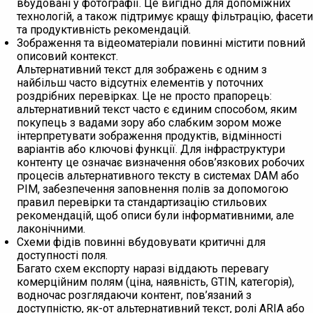
вбудовані у фотографії. Це вигідно для допоміжних
технологій, а також підтримує кращу фільтрацію, фасети
та продуктивність рекомендацій.
Зображення та відеоматеріали повинні містити повний
описовий контекст.
Альтернативний текст для зображень є одним з
найбільш часто відсутніх елементів у поточних
роздрібних перевірках. Це не просто прапорець:
альтернативний текст часто є єдиним способом, яким
покупець з вадами зору або слабким зором може
інтерпретувати зображення продуктів, відмінності
варіантів або ключові функції. Для інфраструктури
контенту це означає визначення обов’язкових робочих
процесів альтернативного тексту в системах DAM або
PIM, забезпечення заповнення полів за допомогою
правил перевірки та стандартизацію стильових
рекомендацій, щоб описи були інформативними, але
лаконічними.
Схеми фідів повинні вбудовувати критичні для
доступності поля.
Багато схем експорту наразі віддають перевагу
комерційним полям (ціна, наявність, GTIN, категорія),
водночас розглядаючи контент, пов’язаний з
доступністю, як-от альтернативний текст, ролі ARIA або