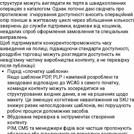
структури можуть виглядати як тертя в швидкоплинних
операціях з каталогом. Однак поточні дані свідчать про
протилежне: ігнорування доступності вносить операційний
опір пізніше в життєвому циклі через збільшення кількості
звернень до служби підтримки, відмови від кошиків,
невдалих спроб оформлення замовлення та спеціальних
виправлень.
Щоб підтримувати конкурентоспроможність часу
виведення на полиці, підвищуючи стандарти доступності,
роздрібні торговці можуть розглядати доступність як
невід’ємну частину виробництва контенту, а не перевірку
після публікації:
Підхід «спочатку шаблони».
Якщо шаблони PDP, PLP і кампаній розроблені та
закодовані відповідно до WCAG з самого початку,
команди контенту можуть зосередитися на
структурованих вхідних даних, а не на рішеннях щодо
макету. Це зменшує когнітивне навантаження на SKU та
знижує ризик непослідовних шаблонів, які порушують
робочі процеси допоміжних засобів.
Вбудована перевірка в інструментах створення
контенту.
PIM, CMS та менеджери фідів все частіше пропонують
вбудовані або підключаються перевірки доступності: