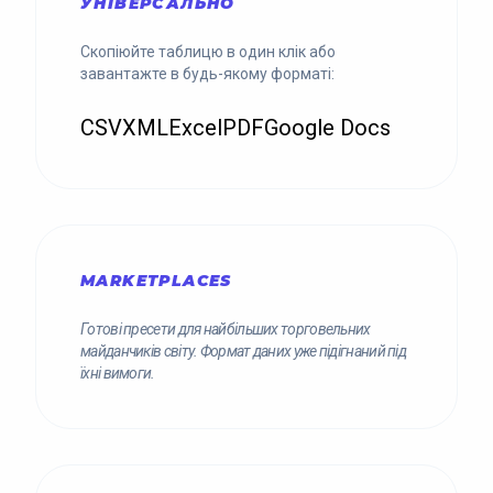
УНІВЕРСАЛЬНО
Скопіюйте таблицю в один клік або
завантажте в будь-якому форматі:
CSV
XML
Excel
PDF
Google Docs
MARKETPLACES
Готові пресети для найбільших торговельних
майданчиків світу. Формат даних уже підігнаний під
їхні вимоги.