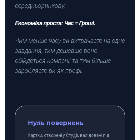
середньоринкову.
Економіка проста: Час = Гроші.
Чим менше часу ви витрачаєте на одне
завдання, тим дешевше воно
обійдеться компанії та тим більше
заробляєте ви як профі.
Нуль повернень
Картки, створені у Студії, валідовані під