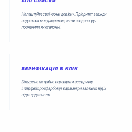
БІЛІ СПИСКИ
Налаштуйте свої «зони довіри». Пріоритет завжди
надається тим джерелам, які ви заздалегідь
позначили як еталонні.
ВЕРИФІКАЦІЯ В КЛІК
Більше не потрібно перевіряти все вручну.
Інтерфейс розфарбовує параметри залежно від їх
підтвердженості.