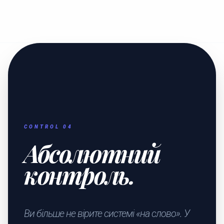
CONTROL 04
Абсолютний
контроль.
Ви більше не вірите системі «на слово». У