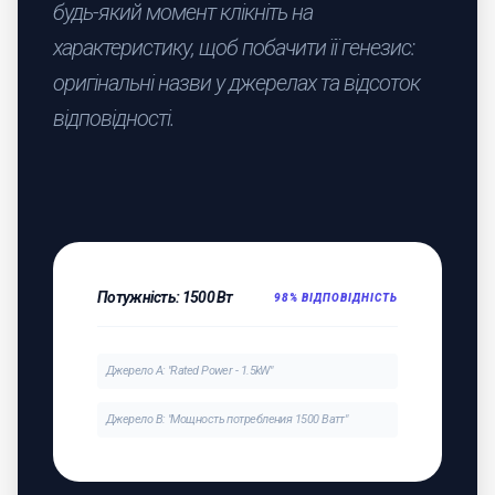
будь-який момент клікніть на
характеристику, щоб побачити її генезис:
оригінальні назви у джерелах та відсоток
відповідності.
Потужність: 1500 Вт
98% ВІДПОВІДНІСТЬ
Джерело A: "Rated Power - 1.5kW"
Джерело B: "Мощность потребления 1500 Ватт"