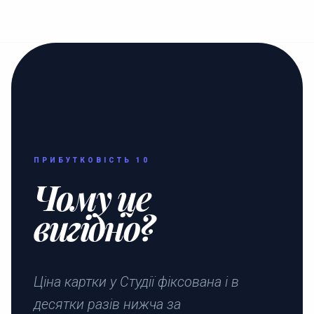
ПРИБУТКОВІСТЬ 10
Чому це
вигідно?
Ціна картки у Студії фіксована і в
десятки разів нижча за