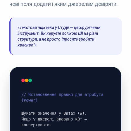
нові поля додати і яким джерелам довіряти.
«Текстова підказка у Студії — це хірургічний
інструмент. Ви керуєте логікою ШІ на рівні
структури, а не просто "просите зробити
красиво"».
// Встановлення правил для атрибута
[Power]
Шукати значення у Ватах (W).
Якщо у джерелі вказано кВт —
конвертувати.