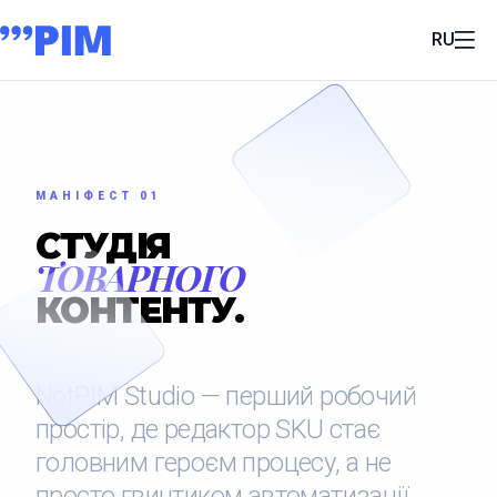
RU
МАНІФЕСТ 01
СТУДІЯ
ТОВАРНОГО
КОНТЕНТУ.
NotPIM Studio — перший робочий
простір, де редактор SKU стає
головним героєм процесу, а не
просто гвинтиком автоматизації.