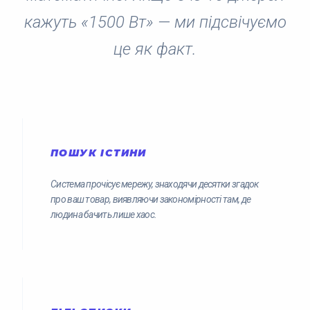
кажуть «1500 Вт» — ми підсвічуємо
це як факт.
ПОШУК ІСТИНИ
Система прочісує мережу, знаходячи десятки згадок
про ваш товар, виявляючи закономірності там, де
людина бачить лише хаос.