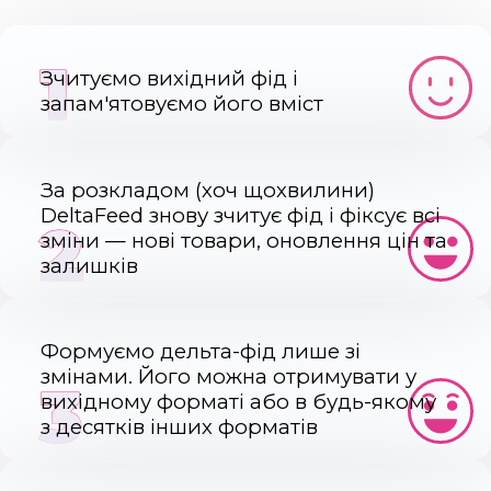
1
Зчитуємо вихідний фід і
запам'ятовуємо його вміст
За розкладом (хоч щохвилини)
DeltaFeed знову зчитує фід і фіксує всі
2
зміни — нові товари, оновлення цін та
залишків
Формуємо дельта-фід лише зі
змінами. Його можна отримувати у
3
вихідному форматі або в будь-якому
з десятків інших форматів