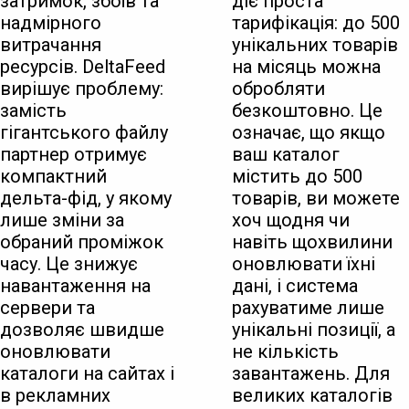
затримок, збоїв та
діє проста
надмірного
тарифікація: до 500
витрачання
унікальних товарів
ресурсів. DeltaFeed
на місяць можна
вирішує проблему:
обробляти
замість
безкоштовно. Це
гігантського файлу
означає, що якщо
партнер отримує
ваш каталог
компактний
містить до 500
дельта-фід, у якому
товарів, ви можете
лише зміни за
хоч щодня чи
обраний проміжок
навіть щохвилини
часу. Це знижує
оновлювати їхні
навантаження на
дані, і система
сервери та
рахуватиме лише
дозволяє швидше
унікальні позиції, а
оновлювати
не кількість
каталоги на сайтах і
завантажень. Для
в рекламних
великих каталогів