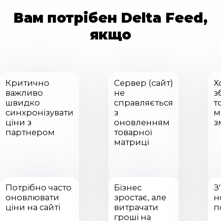
Вам потрібен Delta Feed,
якщо
Критично
Сервер (сайт)
Х
важливо
не
з
швидко
справляється
т
синхронізувати
з
м
ціни з
оновленням
з
партнером
товарної
матриці
Потрібно часто
Бізнес
З
оновлювати
зростає, але
н
ціни на сайті
витрачати
п
гроші на