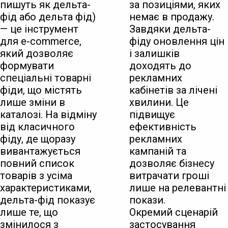
пишуть як дельта-
за позиціями, яких
фід або дельта фід)
немає в продажу.
— це інструмент
Завдяки дельта-
для e-commerce,
фіду оновлення цін
який дозволяє
і залишків
формувати
доходять до
спеціальні товарні
рекламних
фіди, що містять
кабінетів за лічені
лише зміни в
хвилини. Це
каталозі. На відміну
підвищує
від класичного
ефективність
фіду, де щоразу
рекламних
вивантажується
кампаній та
повний список
дозволяє бізнесу
товарів з усіма
витрачати гроші
характеристиками,
лише на релевантні
дельта-фід показує
покази.
лише те, що
Окремий сценарій
змінилося з
застосування