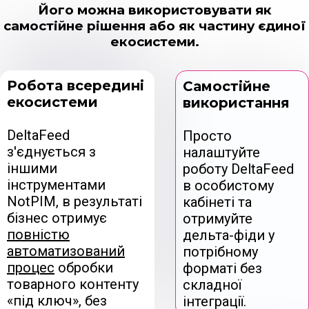
Його можна використовувати як
самостійне рішення або як частину єдиної
екосистеми.
Робота всередині
Самостійне
екосистеми
використання
DeltaFeed
Просто
з'єднується з
налаштуйте
іншими
роботу DeltaFeed
інструментами
в особистому
NotPIM, в результаті
кабінеті та
бізнес отримує
отримуйте
повністю
дельта-фіди у
автоматизований
потрібному
процес
обробки
форматі без
товарного контенту
складної
«під ключ», без
інтеграції.