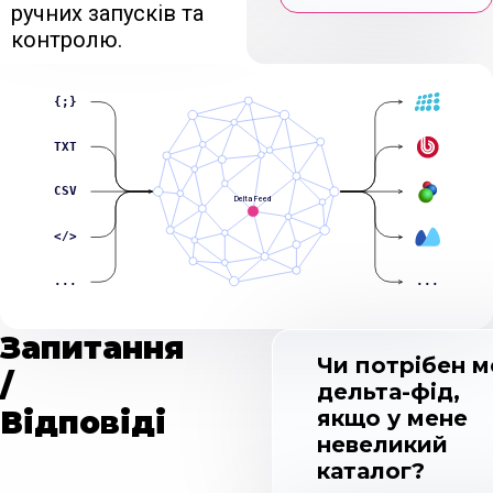
ручних запусків та
контролю.
{;}
TXT
CSV
Delta Feed
</>
...
...
Запитання
Чи потрібен м
/
дельта-фід,
Відповіді
якщо у мене
невеликий
каталог?