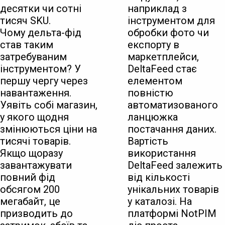
десятки чи сотні
наприклад з
тисяч SKU.
інструментом для
Чому дельта-фід
обробки фото чи
став таким
експорту в
затребуваним
маркетплейси,
інструментом? У
DeltaFeed стає
першу чергу через
елементом
навантаження.
повністю
Уявіть собі магазин,
автоматизованого
у якого щодня
ланцюжка
змінюються ціни на
постачання даних.
тисячі товарів.
Вартість
Якщо щоразу
використання
завантажувати
DeltaFeed залежить
повний фід
від кількості
обсягом 200
унікальних товарів
мегабайт, це
у каталозі. На
призводить до
платформі NotPIM