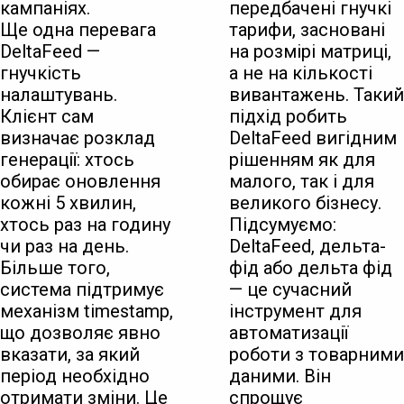
кампаніях.
передбачені гнучкі
Ще одна перевага
тарифи, засновані
DeltaFeed —
на розмірі матриці,
гнучкість
а не на кількості
налаштувань.
вивантажень. Такий
Клієнт сам
підхід робить
визначає розклад
DeltaFeed вигідним
генерації: хтось
рішенням як для
обирає оновлення
малого, так і для
кожні 5 хвилин,
великого бізнесу.
хтось раз на годину
Підсумуємо:
чи раз на день.
DeltaFeed, дельта-
Більше того,
фід або дельта фід
система підтримує
— це сучасний
механізм timestamp,
інструмент для
що дозволяє явно
автоматизації
вказати, за який
роботи з товарними
період необхідно
даними. Він
отримати зміни. Це
спрощує