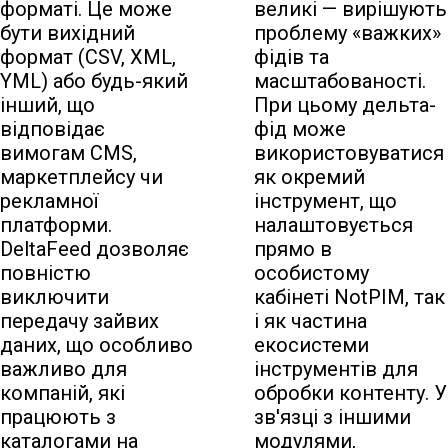
форматі. Це може
великі — вирішують
бути вихідний
проблему «важких»
формат (CSV, XML,
фідів та
YML) або будь-який
масштабованості.
інший, що
При цьому дельта-
відповідає
фід може
вимогам CMS,
використовуватися
маркетплейсу чи
як окремий
рекламної
інструмент, що
платформи.
налаштовується
DeltaFeed дозволяє
прямо в
повністю
особистому
виключити
кабінеті NotPIM, так
передачу зайвих
і як частина
даних, що особливо
екосистеми
важливо для
інструментів для
компаній, які
обробки контенту. У
працюють з
зв'язці з іншими
каталогами на
модулями,