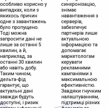
особливо корисно у
синхронізацію,
випадках, коли з
знімає
якихось причин
навантаження з
одне з завантажень
серверів,
було пропущено.
забезпечує
Тоді можна
партнерів лише
запросити дані не
актуальною
лише за останні 5
інформацією та
хвилин, а й,
допомагає
наприклад, за
маркетологам
останні 30 хвилин
керувати
або навіть добу.
рекламними
Таким чином,
кампаніями з
дельта-фід
максимальною
гарантує, що
ефективністю.
актуальні дані
Завдяки гнучким
завжди будуть
налаштуванням,
доступні, і ризик
підтримці різних