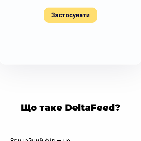
Застосувати
Що таке DeltaFeed?
Звичайний фід — це