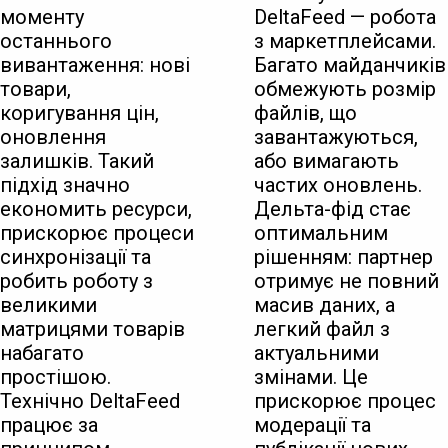
моменту
DeltaFeed — робота
останнього
з маркетплейсами.
вивантаження: нові
Багато майданчиків
товари,
обмежують розмір
коригування цін,
файлів, що
оновлення
завантажуються,
залишків. Такий
або вимагають
підхід значно
частих оновлень.
економить ресурси,
Дельта-фід стає
прискорює процеси
оптимальним
синхронізації та
рішенням: партнер
робить роботу з
отримує не повний
великими
масив даних, а
матрицями товарів
легкий файл з
набагато
актуальними
простішою.
змінами. Це
Технічно DeltaFeed
прискорює процес
працює за
модерації та