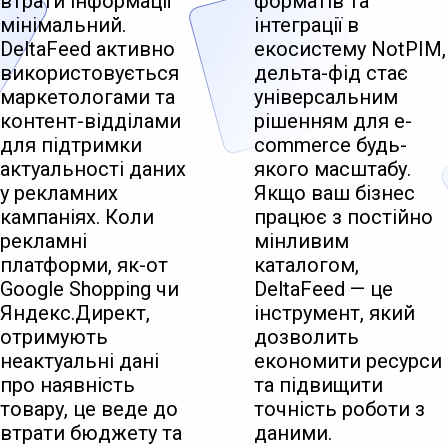
втрати інформації
форматів та
мінімальний.
інтеграції в
DeltaFeed активно
екосистему NotPIM,
використовується
дельта-фід стає
маркетологами та
універсальним
контент-відділами
рішенням для e-
для підтримки
commerce будь-
актуальності даних
якого масштабу.
у рекламних
Якщо ваш бізнес
кампаніях. Коли
працює з постійно
рекламні
мінливим
платформи, як-от
каталогом,
Google Shopping чи
DeltaFeed — це
Яндекс.Директ,
інструмент, який
отримують
дозволить
неактуальні дані
економити ресурси
про наявність
та підвищити
товару, це веде до
точність роботи з
втрати бюджету та
даними.