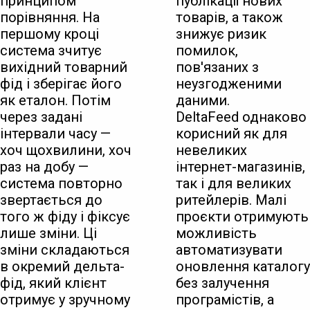
принципом
публікації нових
порівняння. На
товарів, а також
першому кроці
знижує ризик
система зчитує
помилок,
вихідний товарний
пов'язаних з
фід і зберігає його
неузгодженими
як еталон. Потім
даними.
через задані
DeltaFeed однаково
інтервали часу —
корисний як для
хоч щохвилини, хоч
невеликих
раз на добу —
інтернет-магазинів,
система повторно
так і для великих
звертається до
ритейлерів. Малі
того ж фіду і фіксує
проєкти отримують
лише зміни. Ці
можливість
зміни складаються
автоматизувати
в окремий дельта-
оновлення каталогу
фід, який клієнт
без залучення
отримує у зручному
програмістів, а