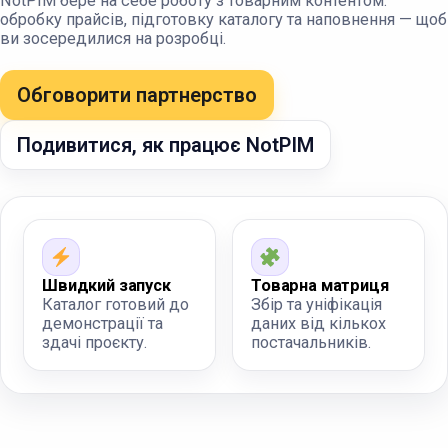
NotPIM бере на себе роботу з товарним контентом:
обробку прайсів, підготовку каталогу та наповнення — щоб
ви зосередилися на розробці.
Обговорити партнерство
Подивитися, як працює NotPIM
Швидкий запуск
Товарна матриця
Каталог готовий до
Збір та уніфікація
демонстрації та
даних від кількох
здачі проєкту.
постачальників.