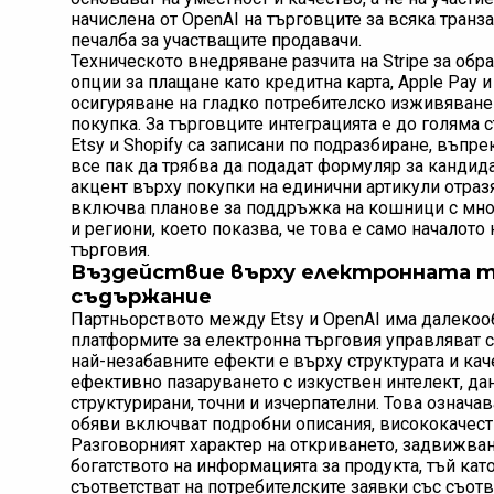
начислена от OpenAI на търговците за всяка тран
печалба за участващите продавачи.
Техническото внедряване разчита на Stripe за обр
опции за плащане като кредитна карта, Apple Pay и
осигуряване на гладко потребителско изживяване
покупка. За търговците интеграцията е до голяма
Etsy и Shopify са записани по подразбиране, въпр
все пак да трябва да подадат формуляр за кандида
акцент върху покупки на единични артикули отразяв
включва планове за поддръжка на кошници с мно
и региони, което показва, че това е само началот
търговия.
Въздействие върху електронната т
съдържание
Партньорството между Etsy и OpenAI има далекооб
платформите за електронна търговия управляват с
най-незабавните ефекти е върху структурата и кач
ефективно пазаруването с изкуствен интелект, дан
структурирани, точни и изчерпателни. Това означава
обяви включват подробни описания, висококачест
Разговорният характер на откриването, задвижвано
богатството на информацията за продукта, тъй като
съответстват на потребителските заявки със съотве