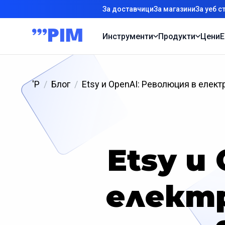
За доставчици
За магазини
За уеб с
Инструменти
Продукти
Цени
Е
'P
Блог
Etsy и OpenAI: Революция в елект
Etsy и
елект