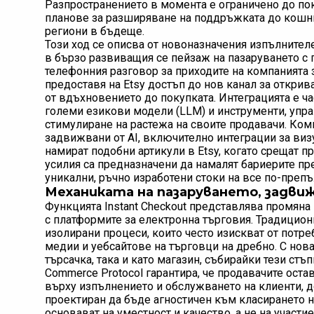
Разпространението в момента е ограничено до пок
планове за разширяване на поддръжката до кошн
региони в бъдеще.
Този ход се описва от новоназначения изпълнителен 
в бързо развиващия се пейзаж на пазаруването с 
телефонния разговор за приходите на компанията за
предоставя на Etsy достъп до нов канал за открив
от вдъхновението до покупката. Интеграцията е час
големи езикови модели (LLM) и инструменти, управ
стимулиране на растежа на своите продавачи. Ком
задвижвани от AI, включително интеграции за виз
намират подобни артикули в Etsy, когато срещат п
усилия са предназначени да намалят бариерите пр
уникални, ръчно изработени стоки на все по-преп
Механиката на пазаруването, задвиж
Функцията Instant Checkout представлява промяна 
с платформите за електронна търговия. Традицион
изолирани процеси, които често изискват от потр
медии и уебсайтове на търговци на дребно. С нова
търсачка, така и като магазин, събирайки тези стъ
Commerce Protocol гарантира, че продавачите оста
върху изпълнението и обслужването на клиенти, д
проектиран да бъде агностичен към класирането на
основават на уместност и качество, а не на участи