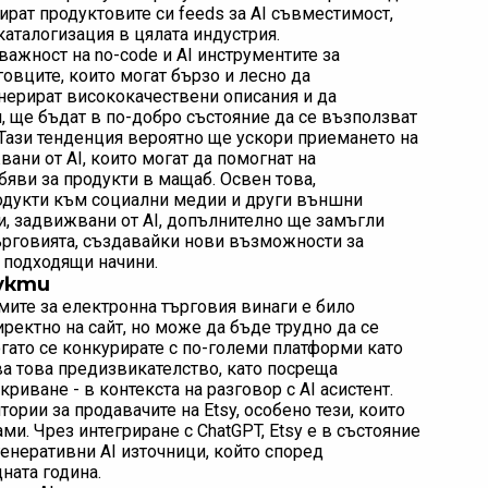
ират продуктовите си feeds за AI съвместимост,
каталогизация в цялата индустрия.
ажност на no-code и AI инструментите за
овците, които могат бързо и лесно да
енерират висококачествени описания и да
, ще бъдат в по-добро състояние да се възползват
. Тази тенденция вероятно ще ускори приемането на
ани от AI, които могат да помогнат на
бяви за продукти в мащаб. Освен това,
одукти към социални медии и други външни
и, задвижвани от AI, допълнително ще замъгли
ърговията, създавайки нови възможности за
о подходящи начини.
дукти
ите за електронна търговия винаги е било
ректно на сайт, но може да бъде трудно да се
гато се конкурирате с по-големи платформи като
ва това предизвикателство, като посреща
криване - в контекста на разговор с AI асистент.
ории за продавачите на Etsy, особено тези, които
ми. Чрез интегриране с ChatGPT, Etsy е в състояние
генеративни AI източници, който според
ната година.