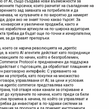
о от AI, също създава нови възможности за
ионните търсачки, които разчитат на съвпадение на
ерението зад заявката на потребителя и да
ачава, че купувачите е по-вероятно да намерят
и, дори ако не знаят точно какво търсят. За
 конверсия и увеличени продажби, както и
но изработени артикули на по-широка аудитория.
кта трябва да бъдат още по-точни и изчерпателни,
я, за да правят препоръки.
а, което се нарича революцията на „agentic
, в което AI агентите действат като посредници
нзакциите по начин, който е безпроблемен,
c Commerce Protocol е предназначен да поддържа
одействат с търговците, да обработват плащания и
ен разговорно интерфейс. С узряването на
аи на употреба, като покупки на множество
овори, управлявани от AI, за цени и условия.
на agentic commerce представлява както
трана, той отваря нови канали за откриване и
т до купувачите по начини, които преди са били
лна промяна в начина, по който се управляват и
трябва да инвестират в по-здрави системи за
рмация за продукта и да приемат инструменти,