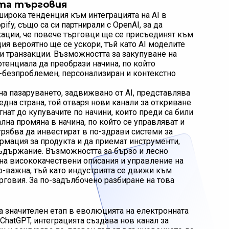
та търговия
широка тенденция към интеграцията на AI в
ify, също са си партнирали с OpenAI, за да
кации, че повече търговци ще се присъединят към
ия вероятно ще се ускори, тъй като AI моделите
и транзакции. Възможността за закупуване на
тенциала да преобрази начина, по който
о-безпроблемен, персонализиран и контекстно
на пазаруването, задвижвано от AI, представлява
една страна, той отваря нови канали за откриване
нат до купувачите по начини, които преди са били
лна промяна в начина, по който се управляват и
трябва да инвестират в по-здрави системи за
рмация за продукта и да приемат инструменти,
съдържание. Възможността за бързо и лесно
 на висококачествени описания и управление на
о-важна, тъй като индустрията се движи към
рговия. За по-задълбочено разбиране на това
а значителен етап в еволюцията на електронната
ChatGPT, интеграцията създава нов канал за