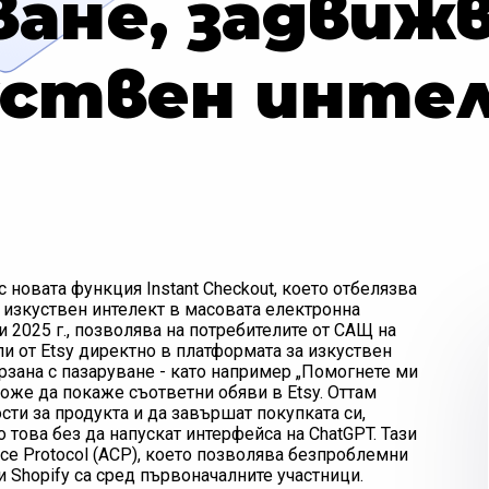
ване, задвиж
уствен инте
 новата функция Instant Checkout, което отбелязва
я изкуствен интелект в масовата електронна
 2025 г., позволява на потребителите от САЩ на
ли от Etsy директно в платформата за изкуствен
ързана с пазаруване - като например „Помогнете ми
оже да покаже съответни обяви в Etsy. Оттам
сти за продукта и да завършат покупката си,
 това без да напускат интерфейса на ChatGPT. Тази
rce Protocol (ACP), което позволява безпроблемни
и Shopify са сред първоначалните участници.