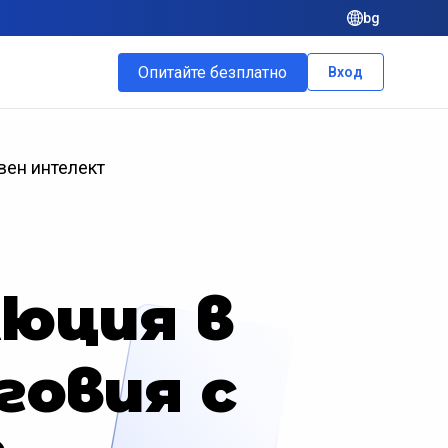
bg
Опитайте безплатно
Вход
вен интелект
люция в
овия с