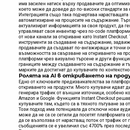
има засилен натиск върху продавачите да оптимиз
което може да доведе до по-високи стандарти за 
Интеграцията също така подчертава нарастващата в
автоматизиране на процесите на съдържание. Търг
актуализират информацията за своя продукт, да г
управляват своя инвентар чрез no-code платформи
от нови канали за откриване като Instant Checkout
инструменти за създаване на съдържание, задвижв
продавачите да създават по-ангажиращи и точни о
възможността за свързване на откриването на пр
платформи чрез визуално търсене и други функци
границите между създаването на съдържание и т
марките да достигнат до купувачите по контекстн
Ролята на AI в откриването на про
Едно от ключовите предизвикателства за платформ
откриването на продукти. Много купувачи идват ди
генерира трафик от външни източници, особено ко
Amazon и Google. Функцията Instant Checkout реша
купувачите там, където са в тяхното пътуване за от
Този подход има потенциала да отключи нови аудит
може да не са се сетили да посетят платформата са
да се възползва от нарастващ поток от трафик от 
съобщенията се е увеличил със 4700% през послед