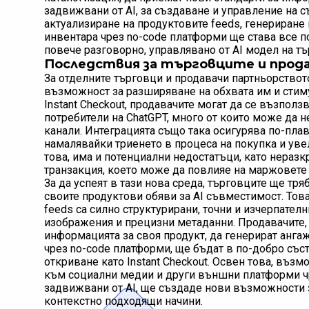
задвижвани от AI, за създаване и управление на 
актуализиране на продуктовите feeds, генериране
инвентара чрез no-code платформи ще става все п
повече разговорно, управлявано от AI модел на тъ
Последствия за търговците и прод
За отделните търговци и продавачи партньорствот
възможност за разширяване на обхвата им и стиму
Instant Checkout, продавачите могат да се възполз
потребители на ChatGPT, много от които може да н
канали. Интеграцията също така осигурява по-плав
намалявайки триенето в процеса на покупка и уве
това, има и потенциални недостатъци, като неразкр
транзакция, което може да повлияе на маржовете 
За да успеят в тази нова среда, търговците ще тр
своите продуктови обяви за AI съвместимост. Това
feeds са силно структурирани, точни и изчерпател
изображения и прецизни метаданни. Продавачите, 
информацията за своя продукт, да генерират анга
чрез no-code платформи, ще бъдат в по-добро съст
откриване като Instant Checkout. Освен това, въз
към социални медии и други външни платформи чр
задвижвани от AI, ще създаде нови възможности з
контекстно подходящи начини.