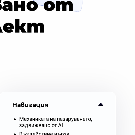
вано от
лект
Навигация
Механиката на пазаруването,
задвижвано от AI
Въздействие върху