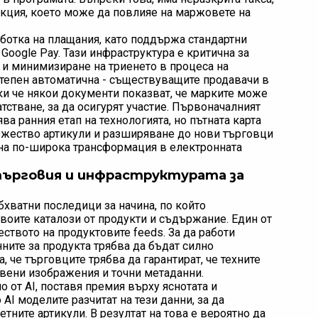
закция, което може да повлияе на маржовете на
аботка на плащания, като поддържа стандартни
 Google Pay. Тази инфраструктура е критична за
 и минимизиране на триенето в процеса на
 степен автоматична - съществуващите продавачи в
еки че някои документи показват, че марките може
тстване, за да осигурят участие. Първоначалният
а ранния етап на технологията, но пътната карта
жество артикули и разширяване до нови търговци
о на по-широка трансформация в електронната
ърговия и инфраструктурата за
хватни последици за начина, по който
воите каталози от продукти и съдържание. Един от
еството на продуктовите feeds. За да работи
ните за продукта трябва да бъдат силно
, че търговците трябва да гарантират, че техните
вени изображения и точни метаданни.
 от AI, поставя премия върху яснотата и
 AI моделите разчитат на тези данни, за да
тните артикули. В резултат на това е вероятно да