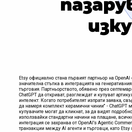
пазару
изк
Etsy официално стана първият партньор на OpenAI с
значителна стъпка в интеграцията на генеративни
търговия. Партньорството, обявено през септември
ChatGPT да откриват, разглеждат и купуват артику
интелект. Когато потребителят изпрати заявка, св
да намеря комплект керамични чинии" - ChatGPT м
купувачите могат да кликнат, за да видят подробно
използвайки стандартни начини на плащане, всичко
интеграция се захранва от OpenAI's Agentic Comme
транзакции между AI агенти и търговци, като Etsy 