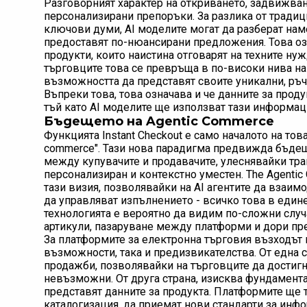
Разговорният характер на откриването, задвижван
персонализирани препоръки. За разлика от традиц
ключови думи, AI моделите могат да разберат нам
предоставят по-нюансирани предложения. Това озн
продукти, които наистина отговарят на техните нужд
търговците това се превръща в по-високи нива на
възможността да представят своите уникални, ръч
Въпреки това, това означава и че данните за проду
тъй като AI моделите ще използват тази информаци
Бъдещето на Agentic Commerce
Функцията Instant Checkout е само началото на тов
commerce". Тази нова парадигма предвижда бъдеще
между купувачите и продавачите, улеснявайки тра
персонализиран и контекстно уместен. The Agenti
тази визия, позволявайки на AI агентите да взаим
да управляват изпълнението - всичко това в един
технологията е вероятно да видим по-сложни случ
артикули, пазаруване между платформи и дори прег
За платформите за електронна търговия възходът 
възможности, така и предизвикателства. От една с
продажби, позволявайки на търговците да достигна
невъзможни. От друга страна, изисква фундамента
представят данните за продукта. Платформите ще 
каталогизация, да приемат нови стандарти за инфо