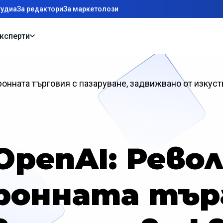
тудиа
За редактори
За маркетолози
ксперти
ронната търговия с пазаруване, задвижвано от изкуст
 OpenAI: Рево
ронната търг