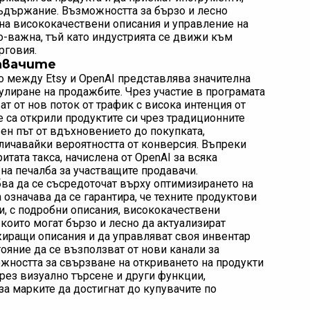
съдържание. Възможността за бързо и лесно
 на висококачествени описания и управление на
о-важна, тъй като индустрията се движи към
рговия.
авачите
о между Etsy и OpenAI представлява значителна
лиране на продажбите. Чрез участие в програмата
ват от нов поток от трафик с висока интенция от
е са открили продуктите си чрез традиционните
ен път от вдъхновението до покупката,
личавайки вероятността от конверсия. Въпреки
итата такса, начислена от OpenAI за всяка
на печалба за участващите продавачи.
ябва да се съсредоточат върху оптимизирането на
 означава да се гарантира, че техните продуктови
ни, с подробни описания, висококачествени
които могат бързо и лесно да актуализират
жиращи описания и да управляват своя инвентар
ояние да се възползват от нови канали за
можността за свързване на откриването на продукти
ез визуално търсене и други функции,
а марките да достигнат до купувачите по