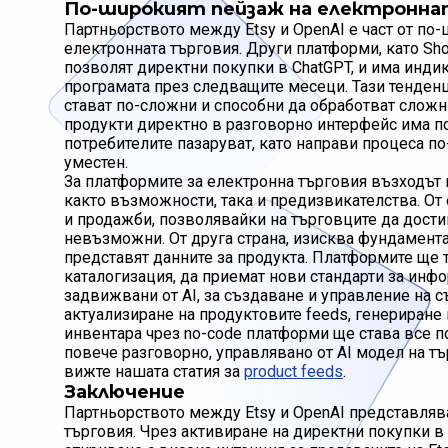
По-широкият пейзаж на електронна
Партньорството между Etsy и OpenAI е част от по-
електронната търговия. Други платформи, като Shop
позволят директни покупки в ChatGPT, и има инди
програмата през следващите месеци. Тази тенденц
стават по-сложни и способни да обработват сложн
продукти директно в разговорно интерфейс има по
потребителите пазаруват, като направи процеса п
уместен.
За платформите за електронна търговия възходът 
както възможности, така и предизвикателства. От 
и продажби, позволявайки на търговците да достиг
невъзможни. От друга страна, изисква фундамента
представят данните за продукта. Платформите ще 
каталогизация, да приемат нови стандарти за инфо
задвижвани от AI, за създаване и управление на 
актуализиране на продуктовите feeds, генериране
инвентара чрез no-code платформи ще става все п
повече разговорно, управлявано от AI модел на тъ
вижте нашата статия за
product feeds
.
Заключение
Партньорството между Etsy и OpenAI представляв
търговия. Чрез активиране на директни покупки в 