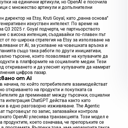
упки на единични артикули, но OpenAI е посочила
ици с множество артикули и допълнителни
директор на Etsy, Kruti Goyal, като „ранна основа"
генеративен изкуствен интелект. По време на
 Q3 2025 г. Goyal подчерта, че партньорството
ане с висока интенция, създавайки по-плавен път
т от по-широка стратегия на Etsy за използване на
лявани от AI, за усилване на човешката връзка и
панията също така работи по други инициативи,
уално търсене, които позволяват на купувачите да
родукти в платформите на социалните медии. Тези
ед откриването и да улеснят купувачите да намират
ълнения цифров пазар.
вано от AI
в начина, по който потребителите взаимодействат
но откриването на продукти и покупката са
ебителите да преминават между търсачки, социални
та интеграция ChatGPT действа както като
пки в едно разговорно изживяване. The Agentic
ват търговецът по запис, запазвайки контрола
окато OpenAI улеснява транзакцията. Този модел е
 продуктите, което означава, че препоръките се
е в програмата. Въпреки това, има неразкрита такса,