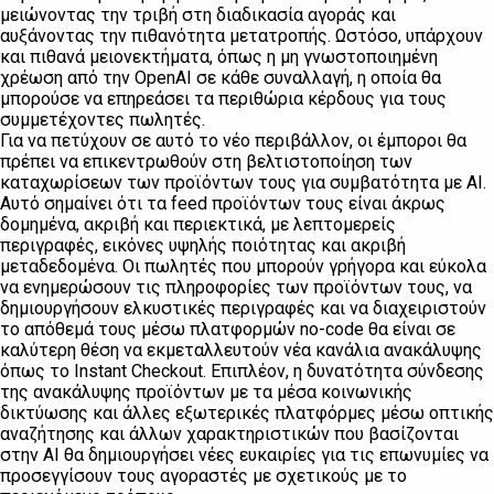
μειώνοντας την τριβή στη διαδικασία αγοράς και
αυξάνοντας την πιθανότητα μετατροπής. Ωστόσο, υπάρχουν
και πιθανά μειονεκτήματα, όπως η μη γνωστοποιημένη
χρέωση από την OpenAI σε κάθε συναλλαγή, η οποία θα
μπορούσε να επηρεάσει τα περιθώρια κέρδους για τους
συμμετέχοντες πωλητές.
Για να πετύχουν σε αυτό το νέο περιβάλλον, οι έμποροι θα
πρέπει να επικεντρωθούν στη βελτιστοποίηση των
καταχωρίσεων των προϊόντων τους για συμβατότητα με AI.
Αυτό σημαίνει ότι τα feed προϊόντων τους είναι άκρως
δομημένα, ακριβή και περιεκτικά, με λεπτομερείς
περιγραφές, εικόνες υψηλής ποιότητας και ακριβή
μεταδεδομένα. Οι πωλητές που μπορούν γρήγορα και εύκολα
να ενημερώσουν τις πληροφορίες των προϊόντων τους, να
δημιουργήσουν ελκυστικές περιγραφές και να διαχειριστούν
το απόθεμά τους μέσω πλατφορμών no-code θα είναι σε
καλύτερη θέση να εκμεταλλευτούν νέα κανάλια ανακάλυψης
όπως το Instant Checkout. Επιπλέον, η δυνατότητα σύνδεσης
της ανακάλυψης προϊόντων με τα μέσα κοινωνικής
δικτύωσης και άλλες εξωτερικές πλατφόρμες μέσω οπτικής
αναζήτησης και άλλων χαρακτηριστικών που βασίζονται
στην AI θα δημιουργήσει νέες ευκαιρίες για τις επωνυμίες να
προσεγγίσουν τους αγοραστές με σχετικούς με το