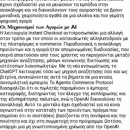
έχουν σχεδιαστεί για να μειώσουν τα εμπόδια στην
ανακάλυψη και να διευκολύνουν τους αγοραστές να βρουν
μοναδικά, χειροποίητα αγαθά σε μια ολοένα και πιο γεμάτη
ψηφιακή αγορά.
Οι Μηχανισμοί των Αγορών με AI
Η λειτουργία Instant Checkout αντιπροσωπεύει μια αλλαγή
στον τρόπο με τον οποίο οι καταναλωτές αλληλεπιδρούν με
τις πλατφόρμες e-commerce. Παραδοσιακά, η ανακάλυψη
προϊόντων και η αγορά ήταν απομονωμένες διαδικασίες, που
συχνά απαιτούσαν από τους χρήστες να περιηγούνται μεταξύ
μηχανών αναζήτησης, μέσων κοινωνικής δικτύωσης και
ιστότοπων λιανοπωλητών. Με τη νέα ενσωμάτωση, το
ChatGPT λειτουργεί τόσο ως μηχανή αναζήτησης όσο και ως
βιτρίνα, συνενώνοντας αυτά τα βήματα σε μια ενιαία,
συνομιλητική εμπειρία. Το Agentic Commerce Protocol
διασφαλίζει ότι οι πωλητές παραμένουν ο έμπορος
καταγραφής, διατηρώντας τον έλεγχο της εκπλήρωσης και
της εξυπηρέτησης πελατών, ενώ η OpenAI διευκολύνει τη
συναλλαγή. Αυτό το μοντέλο έχει σχεδιαστεί για να είναι
αγνωστικό στην κατάταξη των προϊόντων, πράγμα που
σημαίνει ότι οι συστάσεις βασίζονται στη συνάφεια και την
ποιότητα και όχι στη συμμετοχή στο πρόγραμμα. Ωστόσο,
υπάρχει μια μη γνωστοποιημένη χρέωση από την OpenAI