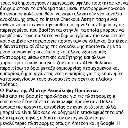
τους, να δημιουργήσουν περιγραφές υψηλής ποιότητας και να
διαχειριστούν το απόθεμά τους μέσω πλατφορμών no-code
θα είναι σε καλύτερη θέση να εκμεταλλευτούν νέα κανάλια
ανακάλυψης όπως το Instant Checkout. Αυτή η τάση είναι
πιθανό να επιταχύνει την υιοθέτηση εργαλείων δημιουργίας
περιεχομένου που βασίζονται στην AI, τα οποία μπορούν να
βοηθήσουν τους πωλητές να δημιουργήσουν πιο ελκυστικές
και ακριβείς καταχωρίσεις προϊόντων σε κλίμακα. Επιπλέον,
η δυνατότητα σύνδεσης της ανακάλυψης προϊόντων με τα
μέσα κοινωνικής δικτύωσης και άλλες εξωτερικές
πλατφόρμες μέσω οπτικής αναζήτησης και άλλων
χαρακτηριστικών που βασίζονται στην AI θα θολώσει
περαιτέρω τα όρια μεταξύ δημιουργίας περιεχομένου και
εμπορίου, δημιουργώντας νέες ευκαιρίες για τις επωνυμίες
να προσεγγίσουν τους αγοραστές σε σχετικό πλαίσιο
τρόπους.
Ο Ρόλος της AI στην Ανακάλυψη Προϊόντων
Μία από τις βασικές προκλήσεις για τις πλατφόρμες e-
commerce ήταν πάντα η ανακάλυψη προϊόντων. Πολλοί
αγοραστές έρχονται απευθείας σε έναν ιστότοπο, αλλά
μπορεί να είναι δύσκολο να οδηγηθεί η επισκεψιμότητα από
εξωτερικές πηγές, ειδικά όταν ανταγωνίζονται με
μεγαλύτερες πλατφόρμες όπως η Amazon και η Google. Η