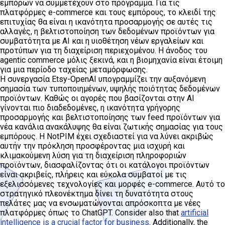
εμπόρων να συμμετέχουν στο πρόγραμμα. Για τις
πλατφόρμες e-commerce και τους εμπόρους, το κλειδί της
επιτυχίας θα είναι η ικανότητα προσαρμογής σε αυτές τις
αλλαγές, η βελτιστοποίηση των δεδομένων προϊόντων για
συμβατότητα με AI και η υιοθέτηση νέων εργαλείων και
προτύπων για τη διαχείριση περιεχομένου. Η άνοδος του
agentic commerce μόλις ξεκινά, και η βιομηχανία είναι έτοιμη
για μια περίοδο ταχείας μεταμόρφωσης.
Η συνεργασία Etsy-OpenAI υπογραμμίζει την αυξανόμενη
σημασία των τυποποιημένων, υψηλής ποιότητας δεδομένων
προϊόντων. Καθώς οι αγορές που βασίζονται στην AI
γίνονται πιο διαδεδομένες, η ικανότητα γρήγορης
προσαρμογής και βελτιστοποίησης των feed προϊόντων για
νέα κανάλια ανακάλυψης θα είναι ζωτικής σημασίας για τους
εμπόρους. Η NotPIM έχει σχεδιαστεί για να λύνει ακριβώς
αυτήν την πρόκληση προσφέροντας μια ισχυρή και
κλιμακούμενη λύση για τη διαχείριση πληροφοριών
προϊόντων, διασφαλίζοντας ότι οι κατάλογοι προϊόντων
είναι ακριβείς, πλήρεις και εύκολα συμβατοί με τις
εξελισσόμενες τεχνολογίες και μορφές e-commerce. Αυτό το
στρατηγικό πλεονέκτημα δίνει τη δυνατότητα στους
πελάτες μας να ενσωματώνονται απρόσκοπτα με νέες
πλατφόρμες όπως το ChatGPT. Consider also that
artificial
intelligence is a crucial factor for business
. Additionally, the