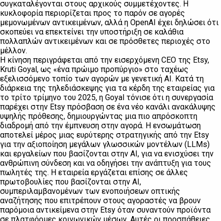
συγκαταλέγονται στους αρχικούς συμμετέχοντες. Η
κυκλοφορία περιορίζεται προς το παρόν σε αγορές
μεμονωμένων αντικειμένων, αλλά η OpenAI έχει δηλώσει ότι
σκοπεύει να επεκτείνει την υποστήριξη σε καλάθια
πολλαπλών αντικειμένων και σε πρόσθετες περιοχές στο
μέλλον.
Η κίνηση περιγράφεται από την εισερχόμενη CEO της Etsy,
Kruti Goyal, ως «ένα πρώιμο προπύργιο» στο ταχέως
εξελισσόμενο τοπίο των αγορών με γενετική AI. Κατά τη
διάρκεια της τηλεδιάσκεψης για τα κέρδη της εταιρείας για
το τρίτο τρίμηνο του 2025, η Goyal τόνισε ότι η συνεργασία
παρέχει στην Etsy πρόσβαση σε ένα νέο κανάλι ανακάλυψης
υψηλής πρόθεσης, δημιουργώντας μια πιο απρόσκοπτη
διαδρομή από την έμπνευση στην αγορά. Η ενσωμάτωση
αποτελεί μέρος μιας ευρύτερης στρατηγικής από την Etsy
για την αξιοποίηση μεγάλων γλωσσικών μοντέλων (LLMs)
και εργαλείων που βασίζονται στην AI, για να ενισχύσει την
ανθρώπινη σύνδεση και να οδηγήσει την ανάπτυξη για τους
πωλητές της. Η εταιρεία εργάζεται επίσης σε άλλες
πρωτοβουλίες που βασίζονται στην AI,
συμπεριλαμβανομένων των ενοποιήσεων οπτικής
αναζήτησης που επιτρέπουν στους αγοραστές να βρουν
παρόμοια αντικείμενα στην Etsy όταν συναντούν προϊόντα
σε πλατφόρμες κοινωνικών μέσων. Αυτές οι προσπάθειες