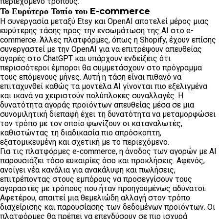
περιεχόμενο τρόπους.
Το Ευρύτερο Τοπίο του E-commerce
Η συνεργασία μεταξύ Etsy και OpenAI αποτελεί μέρος μιας
ευρύτερης τάσης προς την ενσωμάτωση της AI στο e-
commerce. Άλλες πλατφόρμες, όπως η Shopify, έχουν επίσης
συνεργαστεί με την OpenAI για να επιτρέψουν απευθείας
αγορές στο ChatGPT και υπάρχουν ενδείξεις ότι
περισσότεροι έμποροι θα συμμετάσχουν στο πρόγραμμα
τους επόμενους μήνες. Αυτή η τάση είναι πιθανό να
επιταχυνθεί καθώς τα μοντέλα AI γίνονται πιο εξελιγμένα
και ικανά να χειριστούν πολύπλοκες συναλλαγές. Η
δυνατότητα αγοράς προϊόντων απευθείας μέσα σε μια
συνομιλητική διεπαφή έχει τη δυνατότητα να μεταμορφώσει
τον τρόπο με τον οποίο ψωνίζουν οι καταναλωτές,
καθιστώντας τη διαδικασία πιο απρόσκοπτη,
εξατομικευμένη και σχετική με το περιεχόμενο.
Για τις πλατφόρμες e-commerce, η άνοδος των αγορών με AI
παρουσιάζει τόσο ευκαιρίες όσο και προκλήσεις. Αφενός,
ανοίγει νέα κανάλια για ανακάλυψη και πωλήσεις,
επιτρέποντας στους εμπόρους να προσεγγίσουν τους
αγοραστές με τρόπους που ήταν προηγουμένως αδύνατοι.
Αφετέρου, απαιτεί μια θεμελιώδη αλλαγή στον τρόπο
διαχείρισης και παρουσίασης των δεδομένων προϊόντων. Οι
πλατφόρμες θα πρέπει να επενδύσουν σε πιο ισχυρά