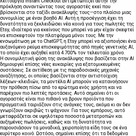
λειτουργία Instant Checkout αντιμετωπίζει αυτήν την
πρόκληση συναντώντας τους αγοραστές εκεί που
βρίσκονται στο ταξίδι ανακάλυψής τους—στο πλαίσιο μιας
συνομιλίας με έναν βοηθό AI. Αυτή η προσέγγιση έχει τη
δυνατότητα να ξεκλειδώσει νέα κοινά για τους πωλητές της
Etsy, ιδιαίτερα για εκείνους που μπορεί να μην είχαν σκεφτεί
να επισκεφτούν την πλατφόρμα μόνοι τους. Με την
ενσωμάτωση με το ChatGPT, η Etsy μπορεί να αξιοποιήσει ένα
αυξανόμενο ρεύμα επισκεψιμότητας από πηγές γενετικής AI,
το οποίο έχει αυξηθεί κατά 4.700% τον τελευταίο χρόνο.
Η συνομιλητική φύση της ανακάλυψης που βασίζεται στην AI
δημιουργεί επίσης νέες ευκαιρίες για εξατομικευμένες
συστάσεις. Σε αντίθεση με τις παραδοσιακές μηχανές
αναζήτησης, οι οποίες βασίζονται στην αντιστοίχιση
λέξεων-κλειδιών, τα μοντέλα AI μπορούν να κατανοήσουν
την πρόθεση πίσω από το ερώτημα ενός χρήστη και να
παρέχουν πιο λεπτές προτάσεις. Αυτό σημαίνει ότι οι
αγοραστές είναι πιο πιθανό να βρουν προϊόντα που
πραγματικά ταιριάζουν στις ανάγκες τους, ακόμα κι αν δεν
γνωρίζουν ακριβώς τι ψάχνουν. Για τους εμπόρους, αυτό
μεταφράζεται σε υψηλότερα ποσοστά μετατροπών και
αυξημένες πωλήσεις, καθώς και τη δυνατότητα να
παρουσιάσουν τα μοναδικά, χειροποίητα είδη τους σε ένα
ευρύτερο κοινό. Ωστόσο, σημαίνει επίσης ότι τα δεδομένα