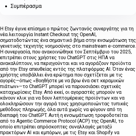
Συμπέρασμα
Η Etsy έγινε επίσημα ο πρώτος ζωντανός συνεργάτης για τη
νέα λειτουργία Instant Checkout της OpenAI,
σηματοδοτώντας ένα σημαντικό βήμα στην ενσωμάτωση της
γενετικής τεχνητής νοημοσύνης στο mainstream e-commerce.
Η συνεργασία, που ανακοινώθηκε τον Σεπτέμβριο του 2025,
επιτρέπει στους χρήστες του ChatGPT στις ΗΠΑ να
ανακαλύπτουν, να περιηγούνται και να αγοράζουν προϊόντα
από την Etsy απευθείας εντός της πλατφόρμας AI. Όταν ένας
χρήστης υποβάλλει ένα ερώτημα που σχετίζεται με τις
αγορές—όπως «Βοηθήστε με να βρω ένα σετ κεραμικών
πιάτων»—το ChatGPT μπορεί να παρουσιάσει σχετικές
καταχωρίσεις Etsy. Από εκεί, οι αγοραστές μπορούν να
κάνουν κλικ για να δουν λεπτομέρειες προϊόντων και να
ολοκληρώσουν την αγορά τους χρησιμοποιώντας τυπικές
μεθόδους πληρωμής, όλα αυτά χωρίς να φύγουν από τη
διεπαφή του ChatGPT. Αυτή η ενσωμάτωση τροφοδοτείται
από το Agentic Commerce Protocol (ACP) της OpenAI, το
οποίο επιτρέπει απρόσκοπτες συναλλαγές μεταξύ
πρακτόρων AI και εμπόρων, με τις Etsy και Shopify να