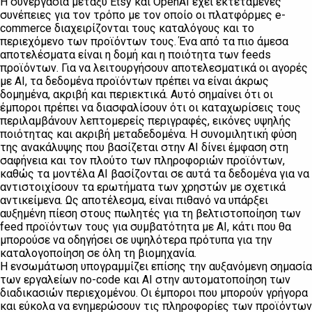
Η συνεργασία μεταξύ Etsy και OpenAI έχει εκτεταμένες
συνέπειες για τον τρόπο με τον οποίο οι πλατφόρμες e-
commerce διαχειρίζονται τους καταλόγους και το
περιεχόμενο των προϊόντων τους. Ένα από τα πιο άμεσα
αποτελέσματα είναι η δομή και η ποιότητα των feeds
προϊόντων. Για να λειτουργήσουν αποτελεσματικά οι αγορές
με AI, τα δεδομένα προϊόντων πρέπει να είναι άκρως
δομημένα, ακριβή και περιεκτικά. Αυτό σημαίνει ότι οι
έμποροι πρέπει να διασφαλίσουν ότι οι καταχωρίσεις τους
περιλαμβάνουν λεπτομερείς περιγραφές, εικόνες υψηλής
ποιότητας και ακριβή μεταδεδομένα. Η συνομιλητική φύση
της ανακάλυψης που βασίζεται στην AI δίνει έμφαση στη
σαφήνεια και τον πλούτο των πληροφοριών προϊόντων,
καθώς τα μοντέλα AI βασίζονται σε αυτά τα δεδομένα για να
αντιστοιχίσουν τα ερωτήματα των χρηστών με σχετικά
αντικείμενα. Ως αποτέλεσμα, είναι πιθανό να υπάρξει
αυξημένη πίεση στους πωλητές για τη βελτιστοποίηση των
feed προϊόντων τους για συμβατότητα με AI, κάτι που θα
μπορούσε να οδηγήσει σε υψηλότερα πρότυπα για την
καταλογοποίηση σε όλη τη βιομηχανία.
Η ενσωμάτωση υπογραμμίζει επίσης την αυξανόμενη σημασία
των εργαλείων no-code και AI στην αυτοματοποίηση των
διαδικασιών περιεχομένου. Οι έμποροι που μπορούν γρήγορα
και εύκολα να ενημερώσουν τις πληροφορίες των προϊόντων