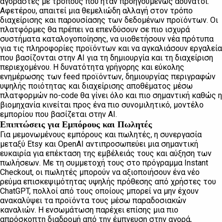
αγοραστές με τρόπους που ήταν προηγουμένως αδύνατοι.
Αφετέρου, απαιτεί μια θεμελιώδη αλλαγή στον τρόπο
διαχείρισης και παρουσίασης των δεδομένων προϊόντων. Οι
πλατφόρμες θα πρέπει να επενδύσουν σε πιο ισχυρά
συστήματα καταλογοποίησης, να υιοθετήσουν νέα πρότυπα
για τις πληροφορίες προϊόντων και να αγκαλιάσουν εργαλεία
που βασίζονται στην AI για τη δημιουργία και τη διαχείριση
περιεχομένου. Η δυνατότητα γρήγορης και εύκολης
ενημέρωσης των feed προϊόντων, δημιουργίας περιγραφών
υψηλής ποιότητας και διαχείρισης αποθέματος μέσω
πλατφορμών no-code θα γίνει όλο και πιο σημαντική καθώς η
βιομηχανία κινείται προς ένα πιο συνομιλητικό, μοντέλο
εμπορίου που βασίζεται στην AI.
Επιπτώσεις για Εμπόρους και Πωλητές
Για μεμονωμένους εμπόρους και πωλητές, η συνεργασία
μεταξύ Etsy και OpenAI αντιπροσωπεύει μια σημαντική
ευκαιρία για επέκταση της εμβέλειάς τους και αύξηση των
πωλήσεων. Με τη συμμετοχή τους στο πρόγραμμα Instant
Checkout, οι πωλητές μπορούν να αξιοποιήσουν ένα νέο
ρεύμα επισκεψιμότητας υψηλής πρόθεσης από χρήστες του
ChatGPT, πολλοί από τους οποίους μπορεί να μην έχουν
ανακαλύψει τα προϊόντα τους μέσω παραδοσιακών
καναλιών. Η ενσωμάτωση παρέχει επίσης μια πιο
απρόσκοπτη διαδρομή από την έμπνευση στην αγορά,