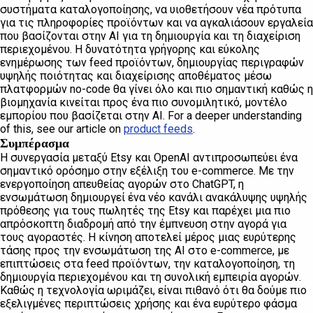
συστήματα καταλογοποίησης, να υιοθετήσουν νέα πρότυπα
για τις πληροφορίες προϊόντων και να αγκαλιάσουν εργαλεία
που βασίζονται στην AI για τη δημιουργία και τη διαχείριση
περιεχομένου. Η δυνατότητα γρήγορης και εύκολης
ενημέρωσης των feed προϊόντων, δημιουργίας περιγραφών
υψηλής ποιότητας και διαχείρισης αποθέματος μέσω
πλατφορμών no-code θα γίνει όλο και πιο σημαντική καθώς η
βιομηχανία κινείται προς ένα πιο συνομιλητικό, μοντέλο
εμπορίου που βασίζεται στην AI. For a deeper understanding
of this, see our article on
product feeds
.
Συμπέρασμα
Η συνεργασία μεταξύ Etsy και OpenAI αντιπροσωπεύει ένα
σημαντικό ορόσημο στην εξέλιξη του e-commerce. Με την
ενεργοποίηση απευθείας αγορών στο ChatGPT, η
ενσωμάτωση δημιουργεί ένα νέο κανάλι ανακάλυψης υψηλής
πρόθεσης για τους πωλητές της Etsy και παρέχει μια πιο
απρόσκοπτη διαδρομή από την έμπνευση στην αγορά για
τους αγοραστές. Η κίνηση αποτελεί μέρος μιας ευρύτερης
τάσης προς την ενσωμάτωση της AI στο e-commerce, με
επιπτώσεις στα feed προϊόντων, την καταλογοποίηση, τη
δημιουργία περιεχομένου και τη συνολική εμπειρία αγορών.
Καθώς η τεχνολογία ωριμάζει, είναι πιθανό ότι θα δούμε πιο
εξελιγμένες περιπτώσεις χρήσης και ένα ευρύτερο φάσμα