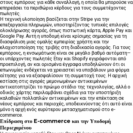
στους εμπόρους για κάθε συναλλαγή, η οποία θα μπορούσε να
επηρεάσει τα περιθώρια κέρδους για τους συμμετέχοντες
πωλητές.
Η τεχνική υλοποίηση βασίζεται στην Stripe για την
επεξεργασία πληρωμών, υποστηρίζοντας τυπικές επιλογές
ολοκλήρωσης αγοράς, όπως πιστωτική κάρτα, Apple Pay και
Google Pay. Αυτή η υποδομή είναι κρίσιμης σημασίας για τη
διασφάλιση μιας ομαλής εμπειρίας χρήστη και την
ελαχιστοποίηση της τριβής στη διαδικασία αγοράς. Για τους
εμπόρους, η ενσωμάτωση είναι σε μεγάλο βαθμό αυτόματη—
οι υπάρχοντες πωλητές Etsy και Shopify εγγράφονται από
προεπιλογή, αν και ορισμένα έγγραφα υποδηλώνουν ότι οι
επωνυμίες ενδέχεται να χρειαστεί να υποβάλουν μια φόρμα
αίτησης για να εξασφαλίσουν τη συμμετοχή τους. Η αρχική
εστίαση στις αγορές μεμονωμένων αντικειμένων
αντικατοπτρίζει το πρώιμο στάδιο της τεχνολογίας, αλλά ο
οδικός χάρτης περιλαμβάνει σχέδια για την υποστήριξη
καλαθιών πολλαπλών αντικειμένων και την επέκταση σε
νέους εμπόρους και περιοχές, υποδεικνύοντας ότι αυτό είναι
μόνο η αρχή ενός ευρύτερου μετασχηματισμού στο e-
commerce.
Επίδραση στο E-commerce και την Υποδομή
Περιεχομένου