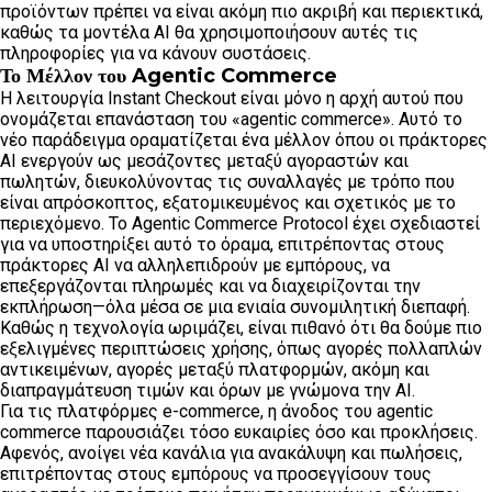
προϊόντων πρέπει να είναι ακόμη πιο ακριβή και περιεκτικά,
καθώς τα μοντέλα AI θα χρησιμοποιήσουν αυτές τις
πληροφορίες για να κάνουν συστάσεις.
Το Μέλλον του Agentic Commerce
Η λειτουργία Instant Checkout είναι μόνο η αρχή αυτού που
ονομάζεται επανάσταση του «agentic commerce». Αυτό το
νέο παράδειγμα οραματίζεται ένα μέλλον όπου οι πράκτορες
AI ενεργούν ως μεσάζοντες μεταξύ αγοραστών και
πωλητών, διευκολύνοντας τις συναλλαγές με τρόπο που
είναι απρόσκοπτος, εξατομικευμένος και σχετικός με το
περιεχόμενο. Το Agentic Commerce Protocol έχει σχεδιαστεί
για να υποστηρίξει αυτό το όραμα, επιτρέποντας στους
πράκτορες AI να αλληλεπιδρούν με εμπόρους, να
επεξεργάζονται πληρωμές και να διαχειρίζονται την
εκπλήρωση—όλα μέσα σε μια ενιαία συνομιλητική διεπαφή.
Καθώς η τεχνολογία ωριμάζει, είναι πιθανό ότι θα δούμε πιο
εξελιγμένες περιπτώσεις χρήσης, όπως αγορές πολλαπλών
αντικειμένων, αγορές μεταξύ πλατφορμών, ακόμη και
διαπραγμάτευση τιμών και όρων με γνώμονα την AI.
Για τις πλατφόρμες e-commerce, η άνοδος του agentic
commerce παρουσιάζει τόσο ευκαιρίες όσο και προκλήσεις.
Αφενός, ανοίγει νέα κανάλια για ανακάλυψη και πωλήσεις,
επιτρέποντας στους εμπόρους να προσεγγίσουν τους