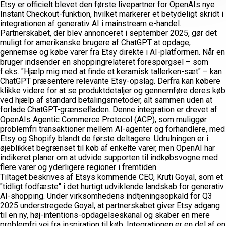
Etsy er officielt blevet den første livepartner for OpenAIs nye
Instant Checkout-funktion, hvilket markerer et betydeligt skridt i
integrationen af generativ AI i mainstream e-handel.
Partnerskabet, der blev annonceret i september 2025, gør det
muligt for amerikanske brugere af ChatGPT at opdage,
gennemse og købe varer fra Etsy direkte i AI-platformen. Når en
bruger indsender en shoppingrelateret forespørgsel – som
f.eks. "Hjælp mig med at finde et keramisk tallerken-sæt" – kan
ChatGPT præsentere relevante Etsy-opslag. Derfra kan købere
klikke videre for at se produktdetaljer og gennemføre deres køb
ved hjælp af standard betalingsmetoder, alt sammen uden at
forlade ChatGPT-grænsefladen. Denne integration er drevet af
OpenAIs Agentic Commerce Protocol (ACP), som muliggør
problemfri transaktioner mellem AI-agenter og forhandlere, med
Etsy og Shopify blandt de første deltagere. Udrulningen er i
øjeblikket begrænset til køb af enkelte varer, men OpenAI har
indikeret planer om at udvide supporten til indkøbsvogne med
flere varer og yderligere regioner i fremtiden.
Tiltaget beskrives af Etsys kommende CEO, Kruti Goyal, som et
"tidligt fodfæste" i det hurtigt udviklende landskab for generativ
AI-shopping. Under virksomhedens indtjeningsopkald for Q3
2025 understregede Goyal, at partnerskabet giver Etsy adgang
til en ny, høj-intentions-opdagelseskanal og skaber en mere
problemfri vej fra inspiration til køb. Integrationen er en del af en