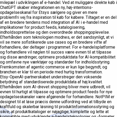
milepæl i udviklingen af e-handel. Ved at muliggøre direkte køb i
ChatGPT skaber integrationen en ny, høj-intentions-
opdagelseskanal for Etsys sælgere og giver en mere
problemfri vej fra inspiration til køb for købere. Tiltaget er en del
af en bredere tendens mod integration af AI i e-handel med
implikationer for product feeds, katalogisering,
indholdsoprettelse og den overordnede shoppingoplevelse.
Efterhånden som teknologien modnes, er det sandsynligt, at vi
vil se mere sofistikerede use cases og en bredere vifte af
forhandlere, der deltager i programmet. For e-handelsplatforme
og forhandlere vil nøglen til succes være evnen til at tilpasse
sig disse ændringer, optimere produktdata for AI-kompatibilitet
og omfavne nye værktøjer og standarder for indholdsstyring.
Fremkomsten af agentic commerce er kun lige begyndt, og
branchen er klar til en periode med hurtig transformation.
Etsy-OpenAI-partnerskabet understreger den voksende
betydning af standardiserede produktdata af høj kvalitet.
Efterhånden som AI-drevet shopping bliver mere udbredt, vil
evnen til hurtigt at tilpasse og optimere product feeds for nye
opdagelseskanaler være afgørende for forhandlere. NotPIM er
designet til at løse præcis denne udfordring ved at tilbyde en
kraftfuld og skalerbar løsning til produktinformationsstyring og
sikre, at produktkataloger er nøjagtige, komplette og lette at
kompatible med udviklende e-handelsteknologier og -formater.