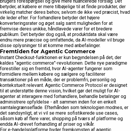
brugers forespørgsel og give mere nuancerede forslag. Det
betyder, at købere er mere tilbøjelige til at finde produkter, der
virkelig matcher deres behov, selvom de ikke ved præcist, hvad
de leder efter. For forhandlere betyder det højere
konverteringsrater og øget salg samt muligheden for at
fremvise deres unikke, håndlavede varer for et bredere
publikum. Det betyder dog også, at produktdata skal være
endnu mere præcise og omfattende, da AI-modeller vil bruge
disse oplysninger til at komme med anbefalinger.
Fremtiden for Agentic Commerce
Instant Checkout-funktionen er kun begyndelsen på det, der
kaldes "agentic commerce"-revolutionen. Dette nye paradigme
forestiller sig en fremtid, hvor AI-agenter fungerer som
formidlere mellem købere og sælgere og faciliterer
transaktioner på en måde, der er problemfri, personlig og
kontekstuelt relevant. Agentic Commerce Protocol er designet
til at understøtte denne vision, hvilket gør det muligt for AI-
agenter at interagere med forhandlere, behandle betalinger og
administrere opfyldelse - alt sammen inden for en enkelt
samtalegrænseflade. Efterhånden som teknologien modnes, er
det sandsynligt, at vi vil se mere sofistikerede use cases,
såsom køb af flere varer, shopping på tværs af platforme og
endda AI-drevet forhandling af priser og vilkår.
For e-handelsplatforme byder fremkomsten af agentic