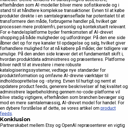
efterhånden som AI-modeller bliver mere sofistikerede og i
stand til at håndtere komplekse transaktioner. Evnen til at købe
produkter direkte i en samtalegrænseflade har potentialet til at
transformere den måde, forbrugerne handler på, hvilket gør
processen mere problemfri, personlig og kontekstuelt relevant.
For e-handelsplatforme byder fremkomsten af AI-drevet
shopping på både muligheder og udfordringer. På den ene side
åbner det op for nye kanaler til opdagelse og salg, hvilket giver
forhandlere mulighed for at nå købere på måder, der tidligere var
umulige. På den anden side kræver det et fundamentalt skift i,
hvordan produktdata administreres og præsenteres. Platforme
bliver nødt til at investere i mere robuste
katalogiseringssystemer, vedtage nye standarder for
produktinformation og omfavne AI-drevne værktøjer til
indholdsoprettelse og -styring. Evnen til hurtigt og nemt at
opdatere product feeds, generere beskrivelser af høj kvalitet og
administrere lagerbeholdning gennem no-code-platforme vil
blive stadig vigtigere, efterhånden som branchen bevæger sig
mod en mere samtalemæssig, AI-drevet model for handel. For
en dybere forståelse af dette, se vores artikel om
product
feeds
.
Konklusion
Partnerskabet mellem Etsy og OpenAI repræsenterer en vigtig