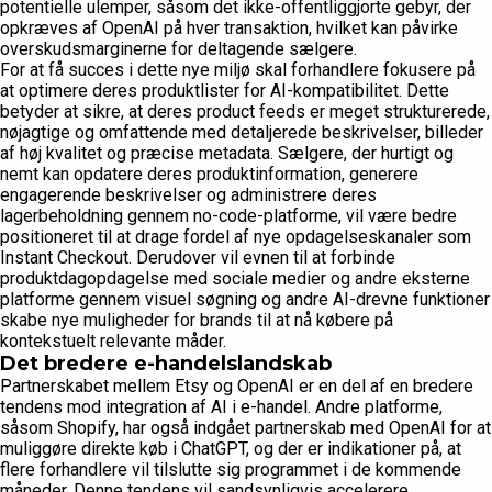
potentielle ulemper, såsom det ikke-offentliggjorte gebyr, der
opkræves af OpenAI på hver transaktion, hvilket kan påvirke
overskudsmarginerne for deltagende sælgere.
For at få succes i dette nye miljø skal forhandlere fokusere på
at optimere deres produktlister for AI-kompatibilitet. Dette
betyder at sikre, at deres product feeds er meget strukturerede,
nøjagtige og omfattende med detaljerede beskrivelser, billeder
af høj kvalitet og præcise metadata. Sælgere, der hurtigt og
nemt kan opdatere deres produktinformation, generere
engagerende beskrivelser og administrere deres
lagerbeholdning gennem no-code-platforme, vil være bedre
positioneret til at drage fordel af nye opdagelseskanaler som
Instant Checkout. Derudover vil evnen til at forbinde
produktdagopdagelse med sociale medier og andre eksterne
platforme gennem visuel søgning og andre AI-drevne funktioner
skabe nye muligheder for brands til at nå købere på
kontekstuelt relevante måder.
Det bredere e-handelslandskab
Partnerskabet mellem Etsy og OpenAI er en del af en bredere
tendens mod integration af AI i e-handel. Andre platforme,
såsom Shopify, har også indgået partnerskab med OpenAI for at
muliggøre direkte køb i ChatGPT, og der er indikationer på, at
flere forhandlere vil tilslutte sig programmet i de kommende
måneder. Denne tendens vil sandsynligvis accelerere,