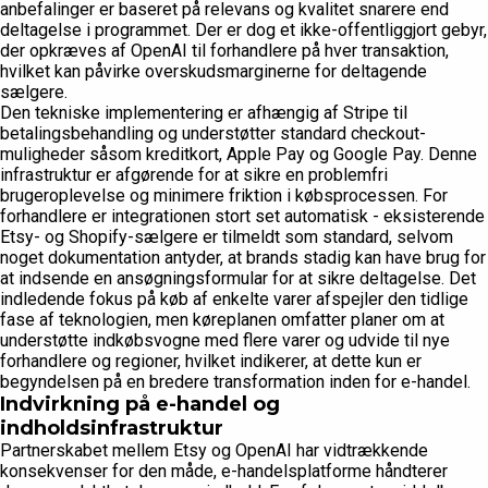
anbefalinger er baseret på relevans og kvalitet snarere end
deltagelse i programmet. Der er dog et ikke-offentliggjort gebyr,
der opkræves af OpenAI til forhandlere på hver transaktion,
hvilket kan påvirke overskudsmarginerne for deltagende
sælgere.
Den tekniske implementering er afhængig af Stripe til
betalingsbehandling og understøtter standard checkout-
muligheder såsom kreditkort, Apple Pay og Google Pay. Denne
infrastruktur er afgørende for at sikre en problemfri
brugeroplevelse og minimere friktion i købsprocessen. For
forhandlere er integrationen stort set automatisk - eksisterende
Etsy- og Shopify-sælgere er tilmeldt som standard, selvom
noget dokumentation antyder, at brands stadig kan have brug for
at indsende en ansøgningsformular for at sikre deltagelse. Det
indledende fokus på køb af enkelte varer afspejler den tidlige
fase af teknologien, men køreplanen omfatter planer om at
understøtte indkøbsvogne med flere varer og udvide til nye
forhandlere og regioner, hvilket indikerer, at dette kun er
begyndelsen på en bredere transformation inden for e-handel.
Indvirkning på e-handel og
indholdsinfrastruktur
Partnerskabet mellem Etsy og OpenAI har vidtrækkende
konsekvenser for den måde, e-handelsplatforme håndterer