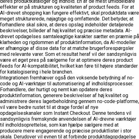
deres produktkataloger og indhold. En af de mest umiddelbare
effekter er på strukturen og kvaliteten af product feeds. For at
AI-drevet shopping kan fungere effektivt, skal produktdata være
meget strukturerede, nøjagtige og omfattende. Det betyder, at
forhandlere skal sikre, at deres opslag indeholder detaljerede
beskrivelser, billeder af høj kvalitet og præcise metadata. AI-
drevet opdagelses samtaleagtige karakter sætter en præmie på
klarheden og rigdommen af produktinformation, da AI-modeller
er afhængige af disse data for at matche brugerforespørgsler
med relevante varer. Som et resultat heraf vil der sandsynligvis
være et øget pres på sælgerne for at optimere deres product
feeds for AI-kompatibilitet, hvilket kan føre til højere standarder
for katalogisering i hele branchen.
Integrationen fremhæver også den voksende betydning af no-
code og AI-værktøjer til automatisering af indholdsprocesser.
Forhandlere, der hurtigt og nemt kan opdatere deres
produktinformation, generere beskrivelser af høj kvalitet og
administrere deres lagerbeholdning gennem no-code-platforme,
vil være bedre rustet til at drage fordel af nye
opdagelseskanaler som Instant Checkout. Denne tendens vil
sandsynligvis fremskynde anvendelsen af AI-drevne værktøjer
til indholdsoprettelse, som kan hjælpe sælgere med at
producere mere engagerende og præcise produktlister i stor
skala. Derudover vil evnen til at forbinde produktdagopdagelse