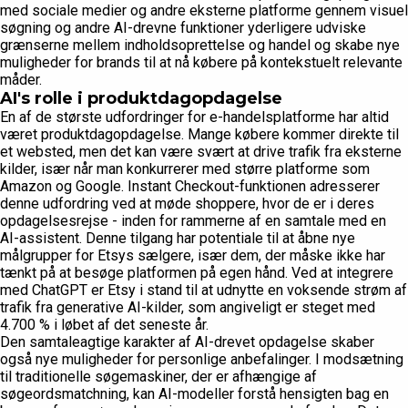
med sociale medier og andre eksterne platforme gennem visuel
søgning og andre AI-drevne funktioner yderligere udviske
grænserne mellem indholdsoprettelse og handel og skabe nye
muligheder for brands til at nå købere på kontekstuelt relevante
måder.
AI's rolle i produktdagopdagelse
En af de største udfordringer for e-handelsplatforme har altid
været produktdagopdagelse. Mange købere kommer direkte til
et websted, men det kan være svært at drive trafik fra eksterne
kilder, især når man konkurrerer med større platforme som
Amazon og Google. Instant Checkout-funktionen adresserer
denne udfordring ved at møde shoppere, hvor de er i deres
opdagelsesrejse - inden for rammerne af en samtale med en
AI-assistent. Denne tilgang har potentiale til at åbne nye
målgrupper for Etsys sælgere, især dem, der måske ikke har
tænkt på at besøge platformen på egen hånd. Ved at integrere
med ChatGPT er Etsy i stand til at udnytte en voksende strøm af
trafik fra generative AI-kilder, som angiveligt er steget med
4.700 % i løbet af det seneste år.
Den samtaleagtige karakter af AI-drevet opdagelse skaber
også nye muligheder for personlige anbefalinger. I modsætning
til traditionelle søgemaskiner, der er afhængige af
søgeordsmatchning, kan AI-modeller forstå hensigten bag en