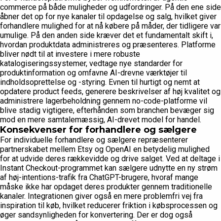
commerce på både muligheder og udfordringer. På den ene side
åbner det op for nye kanaler til opdagelse og salg, hvilket giver
forhandlere mulighed for at nå købere på måder, der tidligere var
umulige. På den anden side kræver det et fundamentalt skift i,
hvordan produktdata administreres og præsenteres. Platforme
bliver nødt til at investere i mere robuste
katalogiseringssystemer, vedtage nye standarder for
produktinformation og omfavne AI-drevne værktøjer til
indholdsoprettelse og -styring. Evnen til hurtigt og nemt at
opdatere product feeds, generere beskrivelser af høj kvalitet og
administrere lagerbeholdning gennem no-code-platforme vil
blive stadig vigtigere, efterhånden som branchen bevæger sig
mod en mere samtalemæssig, AI-drevet model for handel.
Konsekvenser for forhandlere og sælgere
For individuelle forhandlere og sælgere repræsenterer
partnerskabet mellem Etsy og OpenAI en betydelig mulighed
for at udvide deres rækkevidde og drive salget. Ved at deltage i
Instant Checkout-programmet kan sælgere udnytte en ny strøm
af høj-intentions-trafik fra ChatGPT-brugere, hvoraf mange
måske ikke har opdaget deres produkter gennem traditionelle
kanaler. Integrationen giver også en mere problemfri vej fra
inspiration til køb, hvilket reducerer friktion i købsprocessen og
øger sandsynligheden for konvertering. Der er dog også