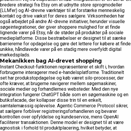
bredere strategi fra Etsy om at udnytte store sprogmodeller
(LLM'er) og AI-drevne værktøjer til at forstærke menneskelig
kontakt og drive vækst for deres sælgere. Virksomheden har
også arbejdet på andre AI-drevne initiativer, herunder visuelle
søgeintegrationer, der giver shoppere mulighed for at finde
lignende varer på Etsy, når de støder på produkter på sociale
medieplatforme. Disse bestræbelser er designet til at sænke
barriererne for opdagelse og gøre det lettere for købere at finde
unikke, håndlavede varer på en stadig mere overfyldt digital
markedsplads.
Mekanikken bag AI-drevet shopping
Instant Checkout-funktionen repræsenterer et skift i, hvordan
forbrugerne interagerer med e-handelsplatforme. Traditionelt
set har produkstopdagelse og køb været silo-processer, der
ofte kræver, at brugerne navigerer mellem søgemaskiner,
sociale medier og forhandlernes websteder. Med den nye
integration fungerer ChatGPT både som en søgemaskine og en
butiksfacade, der kollapser disse trin til en enkelt,
samtalemæssig oplevelse. Agentic Commerce Protocol sikrer,
at sælgere forbliver registreringsforhandleren og bevarer
kontrollen over opfyldelse og kundeservice, mens OpenAI
faciliterer transaktionen. Denne model er designet til at være
agnostisk i forhold til produktplacering, hvilket betyder, at