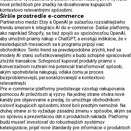
nové príležitosti pre značky na dosahovanie kupujúcich
kontextovo relevantnými spôsobmi.
Širšie prostredie e-commerce
Partnerstvo medzi Etsy a OpenAI je súčasťou rozsiahlejšieho
trendu smerom k integrácii AI do e-commerce. Ďalšie platformy,
ako napríklad Shopify, sa tiež spojili so spoločnosťou OpenAI,
aby umožnili priamy nákup v ChatGPT, a existujú indikácie, že v
nasledujúcich mesiacoch sa k programu pripojí viac
obchodníkov. Tento trend sa pravdepodobne zrýchli, keď sa
modely AI stanú sofistikovanejšími a budú schopné spracovávať
zložité transakcie. Schopnosť kupovať produkty priamo v
konverzačnom rozhraní má potenciál transformovať spôsob,
akým spotrebitelia nakupujú, vďaka čomu je proces
bezproblémovejší, personalizovanejší a kontextovo
relevantnejší.
Pre e-commerce platformy predstavuje vzostup nakupovania
pomocou AI príležitosti aj výzvy. Na jednej strane otvára nové
kanály pre objavovanie a predaj, čo umožňuje obchodníkom
osloviť kupujúcich spôsobmi, ktoré boli predtým nemožné. Na
druhej strane si to vyžaduje zásadnú zmenu v spôsobe, akým sa
so správou a prezentáciou dát o produktoch nakladá. Platformy
budú musieť investovať do robustnejších systémov
katalogizácie, prijať nové štandardy pre informácie o produktoch