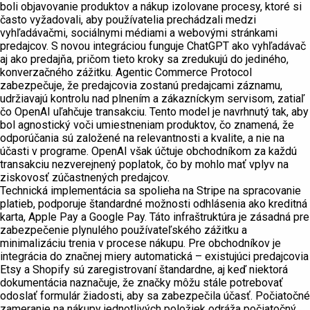
boli objavovanie produktov a nákup izolovane procesy, ktoré si
často vyžadovali, aby používatelia prechádzali medzi
vyhľadávačmi, sociálnymi médiami a webovými stránkami
predajcov. S novou integráciou funguje ChatGPT ako vyhľadávač
aj ako predajňa, pričom tieto kroky sa zredukujú do jediného,
konverzačného zážitku. Agentic Commerce Protocol
zabezpečuje, že predajcovia zostanú predajcami záznamu,
udržiavajú kontrolu nad plnením a zákazníckym servisom, zatiaľ
čo OpenAI uľahčuje transakciu. Tento model je navrhnutý tak, aby
bol agnostický voči umiestneniam produktov, čo znamená, že
odporúčania sú založené na relevantnosti a kvalite, a nie na
účasti v programe. OpenAI však účtuje obchodníkom za každú
transakciu nezverejnený poplatok, čo by mohlo mať vplyv na
ziskovosť zúčastnených predajcov.
Technická implementácia sa spolieha na Stripe na spracovanie
platieb, podporuje štandardné možnosti odhlásenia ako kreditná
karta, Apple Pay a Google Pay. Táto infraštruktúra je zásadná pre
zabezpečenie plynulého používateľského zážitku a
minimalizáciu trenia v procese nákupu. Pre obchodníkov je
integrácia do značnej miery automatická – existujúci predajcovia
Etsy a Shopify sú zaregistrovaní štandardne, aj keď niektorá
dokumentácia naznačuje, že značky môžu stále potrebovať
odoslať formulár žiadosti, aby sa zabezpečila účasť. Počiatočné
zameranie na nákupy jednotlivých položiek odráža počiatočný