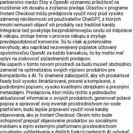
partnerstvo medzi Etsy a OpenAI významnú príležitosť na
rozšírenie ich dosahu a zvýšenie predaja. Účasťou v programe
Instant Checkout môžu predajcovia využiť nový prúd vysoko
zámernej návštevnosti od používateľov ChatGPT, z ktorých
mnohí nemuseli objaviť ich produkty cez tradičné kanály.
Integrácia tiež poskytuje bezproblémovejšiu cestu od inšpirácie
k nákupu, znižuje trenie v procese nákupu a zvyšuje
pravdepodobnosť konverzie. Sú tu však aj potenciálne
nevýhody, ako napríklad nezverejnený poplatok účtovaný
spoločnosťou OpenAI za každú transakciu, čo by mohlo mať
vplyv na ziskovosť zúčastnených predajcov.
Na úspech v tomto novom prostredí sa budú musieť obchodníci
zamerať na optimalizáciu svojich výpisov produktov pre
kompatibilitu s AI. To znamená zabezpečiť, aby ich produktové
feady boli vysoko štruktúrované, presné a komplexné, s
podrobnými popismi, vysoko kvalitnými obrázkami a presnými
metaúdajmi. Predajcovia, ktorí môžu rýchlo a jednoducho
aktualizovať informácie o svojich produktoch, generovať pútavé
popisy a spravovať svoj inventár prostredníctvom no-code
platforiem, budú lepšie pripravení využiť nové kanály
objavovania, ako je Instant Checkout. Okrem toho bude
schopnosť prepojiť objavovanie produktov so sociálnymi
médiami a inými externými platformami prostredníctvom
vizuálneho vyhľadávania a ďalších funkcií riadených AI vytvárať