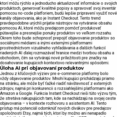
ktorí môžu rýchlo a jednoducho aktualizovať informácie o svojich
produktoch, generovať kvalitné popisy a spravovať svoj inventár
pomocou no-code platforiem, budú lepšie pripravení využiť nové
kanály objavovania, ako je Instant Checkout. Tento trend
pravdepodobne urýchli prijatie nástrojov na vytváranie obsahu
pomocou AI, ktoré môžu predajcom pomôcť produkovať
pútavejšie a presnejšie ponuky produktov vo veľkom rozsahu.
Okrem toho bude schopnosť prepojiť objavovanie produktov so
sociálnymi médiami a inými externými platformami
prostredníctvom vizuálneho vyhľadávania a ďalších funkcií
riadených AI ďalej rozmazávať hranice medzi tvorbou obsahu a
obchodom, čím sa vytvárajú nové príležitosti pre značky na
dosahovanie kupujúcich kontextovo relevantnými spôsobmi.
Úloha AI pri objavovaní produktov
Jednou z kľúčových výziev pre e-commerce platformy bolo
vždy objavovanie produktov. Mnohí kupujúci prichádzajú priamo
na stránku, ale môže byť ťažké riadiť návštevnosť z externých
zdrojov, najmä pri konkurencii s rozsiahlejšími platformami ako
Amazon a Google. Funkcia Instant Checkout rieši túto výzvu tým,
že stretáva nakupujúcich tam, kde sa nachádzajú na svojej ceste
objavovania – v kontexte rozhovoru s asistentom AI. Tento
prístup má potenciál odomknúť nových divákov pre predajcov
spoločnosti Etsy, najmä tých, ktorí by možno ani nenapadlo