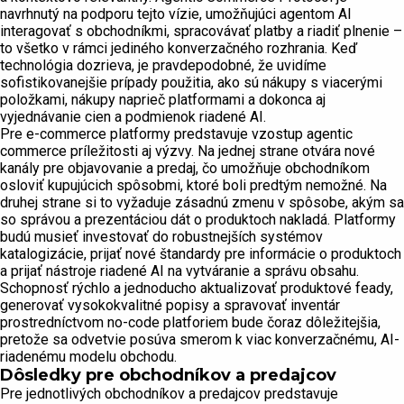
navrhnutý na podporu tejto vízie, umožňujúci agentom AI
interagovať s obchodníkmi, spracovávať platby a riadiť plnenie –
to všetko v rámci jediného konverzačného rozhrania. Keď
technológia dozrieva, je pravdepodobné, že uvidíme
sofistikovanejšie prípady použitia, ako sú nákupy s viacerými
položkami, nákupy naprieč platformami a dokonca aj
vyjednávanie cien a podmienok riadené AI.
Pre e-commerce platformy predstavuje vzostup agentic
commerce príležitosti aj výzvy. Na jednej strane otvára nové
kanály pre objavovanie a predaj, čo umožňuje obchodníkom
osloviť kupujúcich spôsobmi, ktoré boli predtým nemožné. Na
druhej strane si to vyžaduje zásadnú zmenu v spôsobe, akým sa
so správou a prezentáciou dát o produktoch nakladá. Platformy
budú musieť investovať do robustnejších systémov
katalogizácie, prijať nové štandardy pre informácie o produktoch
a prijať nástroje riadené AI na vytváranie a správu obsahu.
Schopnosť rýchlo a jednoducho aktualizovať produktové feady,
generovať vysokokvalitné popisy a spravovať inventár
prostredníctvom no-code platforiem bude čoraz dôležitejšia,
pretože sa odvetvie posúva smerom k viac konverzačnému, AI-
riadenému modelu obchodu.
Dôsledky pre obchodníkov a predajcov
Pre jednotlivých obchodníkov a predajcov predstavuje