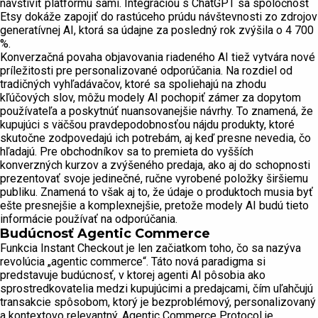
navštíviť platformu sami. Integráciou s ChatGPT sa spoločnosť
Etsy dokáže zapojiť do rastúceho prúdu návštevnosti zo zdrojov
generatívnej AI, ktorá sa údajne za posledný rok zvýšila o 4 700
%.
Konverzačná povaha objavovania riadeného AI tiež vytvára nové
príležitosti pre personalizované odporúčania. Na rozdiel od
tradičných vyhľadávačov, ktoré sa spoliehajú na zhodu
kľúčových slov, môžu modely AI pochopiť zámer za dopytom
používateľa a poskytnúť nuansovanejšie návrhy. To znamená, že
kupujúci s väčšou pravdepodobnosťou nájdu produkty, ktoré
skutočne zodpovedajú ich potrebám, aj keď presne nevedia, čo
hľadajú. Pre obchodníkov sa to premieta do vyšších
konverzných kurzov a zvýšeného predaja, ako aj do schopnosti
prezentovať svoje jedinečné, ručne vyrobené položky širšiemu
publiku. Znamená to však aj to, že údaje o produktoch musia byť
ešte presnejšie a komplexnejšie, pretože modely AI budú tieto
informácie používať na odporúčania.
Budúcnosť Agentic Commerce
Funkcia Instant Checkout je len začiatkom toho, čo sa nazýva
revolúcia „agentic commerce“. Táto nová paradigma si
predstavuje budúcnosť, v ktorej agenti AI pôsobia ako
sprostredkovatelia medzi kupujúcimi a predajcami, čím uľahčujú
transakcie spôsobom, ktorý je bezproblémový, personalizovaný
a kontextovo relevantný. Agentic Commerce Protocol je