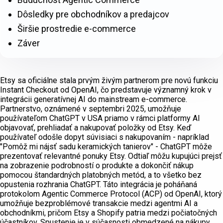
Dôsledky pre obchodníkov a predajcov
Širšie prostredie e-commerce
Záver
Etsy sa oficiálne stala prvým živým partnerom pre novú funkciu
Instant Checkout od OpenAI, čo predstavuje významný krok v
integrácii generatívnej AI do mainstream e-commerce.
Partnerstvo, oznámené v septembri 2025, umožňuje
používateľom ChatGPT v USA priamo v rámci platformy AI
objavovať, prehliadať a nakupovať položky od Etsy. Keď
používateľ odošle dopyt súvisiaci s nakupovaním - napríklad
"Pomôž mi nájsť sadu keramických tanierov" - ChatGPT môže
prezentovať relevantné ponuky Etsy. Odtiaľ môžu kupujúci prejsť
na zobrazenie podrobností o produkte a dokončiť nákup
pomocou štandardných platobných metód, a to všetko bez
opustenia rozhrania ChatGPT. Táto integrácia je poháňaná
protokolom Agentic Commerce Protocol (ACP) od OpenAI, ktorý
umožňuje bezproblémové transakcie medzi agentmi AI a
obchodníkmi, pričom Etsy a Shopify patria medzi počiatočných
účastníkov. Spustenie je v súčasnosti obmedzené na nákupy