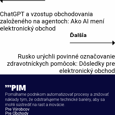
ChatGPT a vzostup obchodovania
založeného na agentoch: Ako AI mení
elektronický obchod
Ďalšia
Rusko urýchli povinné označovanie
zdravotníckych pomôcok: Dôsledky pre
elektronický obchod
Pomáhame podnikom automatizovať procesy a znižovať
náklady tým, že odstraňujeme technické bariéry, aby sa
mohli sústrediť na rast a inovácie.
Pre Výrobcov
Pre Obchody