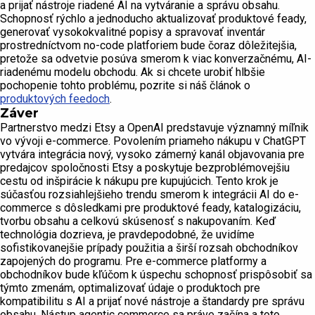
a prijať nástroje riadené AI na vytváranie a správu obsahu.
Schopnosť rýchlo a jednoducho aktualizovať produktové feady,
generovať vysokokvalitné popisy a spravovať inventár
prostredníctvom no-code platforiem bude čoraz dôležitejšia,
pretože sa odvetvie posúva smerom k viac konverzačnému, AI-
riadenému modelu obchodu. Ak si chcete urobiť hlbšie
pochopenie tohto problému, pozrite si náš článok o
produktových feedoch
.
Záver
Partnerstvo medzi Etsy a OpenAI predstavuje významný míľnik
vo vývoji e-commerce. Povolením priameho nákupu v ChatGPT
vytvára integrácia nový, vysoko zámerný kanál objavovania pre
predajcov spoločnosti Etsy a poskytuje bezproblémovejšiu
cestu od inšpirácie k nákupu pre kupujúcich. Tento krok je
súčasťou rozsiahlejšieho trendu smerom k integrácii AI do e-
commerce s dôsledkami pre produktové feady, katalogizáciu,
tvorbu obsahu a celkovú skúsenosť s nakupovaním. Keď
technológia dozrieva, je pravdepodobné, že uvidíme
sofistikovanejšie prípady použitia a širší rozsah obchodníkov
zapojených do programu. Pre e-commerce platformy a
obchodníkov bude kľúčom k úspechu schopnosť prispôsobiť sa
týmto zmenám, optimalizovať údaje o produktoch pre
kompatibilitu s AI a prijať nové nástroje a štandardy pre správu
obsahu. Nástup agentic commerce sa práve začína a toto