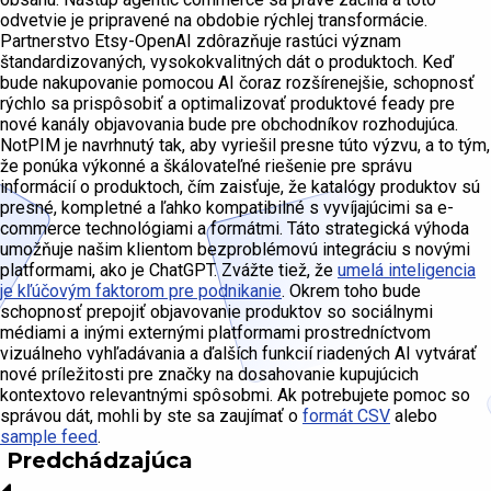
odvetvie je pripravené na obdobie rýchlej transformácie.
Partnerstvo Etsy-OpenAI zdôrazňuje rastúci význam
štandardizovaných, vysokokvalitných dát o produktoch. Keď
bude nakupovanie pomocou AI čoraz rozšírenejšie, schopnosť
rýchlo sa prispôsobiť a optimalizovať produktové feady pre
nové kanály objavovania bude pre obchodníkov rozhodujúca.
NotPIM je navrhnutý tak, aby vyriešil presne túto výzvu, a to tým,
že ponúka výkonné a škálovateľné riešenie pre správu
informácií o produktoch, čím zaisťuje, že katalógy produktov sú
presné, kompletné a ľahko kompatibilné s vyvíjajúcimi sa e-
commerce technológiami a formátmi. Táto strategická výhoda
umožňuje našim klientom bezproblémovú integráciu s novými
platformami, ako je ChatGPT. Zvážte tiež, že
umelá inteligencia
je kľúčovým faktorom pre podnikanie
. Okrem toho bude
schopnosť prepojiť objavovanie produktov so sociálnymi
médiami a inými externými platformami prostredníctvom
vizuálneho vyhľadávania a ďalších funkcií riadených AI vytvárať
nové príležitosti pre značky na dosahovanie kupujúcich
kontextovo relevantnými spôsobmi. Ak potrebujete pomoc so
správou dát, mohli by ste sa zaujímať o
formát CSV
alebo
sample feed
.
Predchádzajúca