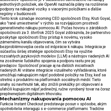
jednotlivých položiek, ale OpenAI naznačila plány na rozšírenie
podpory na nákupné vozíky s viacerými položkami a ďalšie
regióny v budúcnosti.
Tento krok označuje incoming CEO spoločnosti Etsy, Kruti Goyal,
ako "rané umiestnenie" v rýchlo sa rozvíjajúcom prostredí
generatívneho nákupu pomocou AI. Počas hovoru o zárobkoch
spoločnosti za 3. štvrťrok 2025 Goyal zdôraznila, že partnerstvo
poskytuje spoločnosti Etsy prístup k novému, vysoko
zámernému kanálu objavovania, čím sa vytvára
bezproblémovejšia cesta od inšpirácie k nákupu. Integrácia je
súčasťou širšej stratégie spoločnosti Etsy na využitie
rozsiahlych jazykových modelov (LLM) a nástrojov riadených AI
na zosilnenie ľudského spojenia a podporu rastu pre jej
predajcov. Spoločnosť pracuje aj na ďalších iniciatívach
riadených AI vrátane integrácie vizuálneho vyhľadávania, ktoré
umožňujú nakupujúcim nájsť podobné položky na Etsy, keď sa
stretnú s produktmi na platformách sociálnych médií. Tieto
snahy sú navrhnuté tak, aby znížili prekážky pri objavovaní a
uľahčili kupujúcim nájsť jedinečný, ručne vyrobený tovar na čoraz
preplnenejšom digitálnom trhovisku.
Mechanizmy nakupovania pomocou AI
Funkcia Instant Checkout predstavuje posun v spôsobe, akým
spotrebitelia interagujú s e-commerce platformami. Tradične