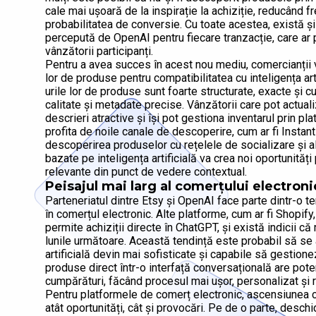
cale mai ușoară de la inspirație la achiziție, reducând
probabilitatea de conversie. Cu toate acestea, există și
percepută de OpenAI pentru fiecare tranzacție, care ar 
vânzătorii participanți.
Pentru a avea succes în acest nou mediu, comercianții v
lor de produse pentru compatibilitatea cu inteligența ar
urile lor de produse sunt foarte structurate, exacte și cu
calitate și metadate precise. Vânzătorii care pot actual
descrieri atractive și își pot gestiona inventarul prin p
profita de noile canale de descoperire, cum ar fi Instan
descoperirea produselor cu rețelele de socializare și al
bazate pe inteligența artificială va crea noi oportunităț
relevante din punct de vedere contextual.
Peisajul mai larg al comerțului electroni
Parteneriatul dintre Etsy și OpenAI face parte dintr-o ten
în comerțul electronic. Alte platforme, cum ar fi Shopif
permite achiziții directe în ChatGPT, și există indicii c
lunile următoare. Această tendință este probabil să s
artificială devin mai sofisticate și capabile să gestio
produse direct într-o interfață conversațională are pot
cumpărături, făcând procesul mai ușor, personalizat și r
Pentru platformele de comerț electronic, ascensiunea cu
atât oportunități, cât și provocări. Pe de o parte, desc