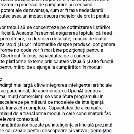
 frecarea în procesul de cumpărare și crescând
 potențiale dezavantaje, cum ar fi taxa nedeclarată
putea avea un impact asupra marjelor de profit pentru
or trebui să se concentreze pe optimizarea listărilor
tificială. Aceasta înseamnă asigurarea faptului că feed-
prinzătoare, cu descrieri detaliate, imagini de înaltă
iza rapid și ușor informațiile despre produse, pot genera
latforme no-code vor fi mai bine poziționați pentru a
t Checkout. În plus, capacitatea de a conecta
te platforme externe prin căutare vizuală și alte funcții
i pentru mărci de a ajunge la cumpărători în moduri
c
dință mai largă către integrarea inteligenței artificiale
y, au parteneriat, de asemenea, cu OpenAI pentru a
ă mai mulți comercianți se vor alătura programului în
e accelereze pe măsură ce modelele de inteligență
neze tranzacții complexe. Capacitatea de a cumpăra
ențialul de a transforma modul în care consumatorii fac
elevant contextual.
mpărăturilor bazate pe inteligența artificială prezintă
hide noi canale pentru descoperire și vânzări, permițând