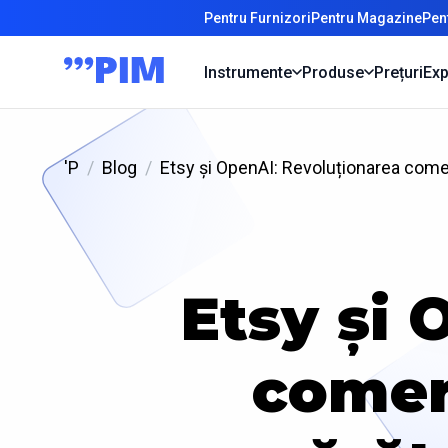
Pentru Furnizori
Pentru Magazine
Pen
Instrumente
Produse
Prețuri
Exp
'P
Blog
Etsy și OpenAI: Revoluționarea comerț
Etsy și 
comerț