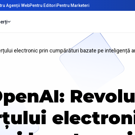
tru Agenții Web
Pentru Editori
Pentru Marketeri
erți
ului electronic prin cumpărături bazate pe inteligență art
OpenAI: Revol
ului electron