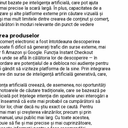
t bazate pe inteligența artificială, care pot ajuta
mai precise la scară largă. În plus, capacitatea de a
are și alte platforme externe prin căutare vizuală și
și mai mult limitele dintre crearea de conținut și comerț,
părători în moduri relevante din punct de vedere
rirea produselor
 comerț electronic a fost întotdeauna descoperirea
oate fi dificil să generați trafic din surse externe, mai
r fi Amazon și Google. Funcția Instant Checkout
 unde se află în călătoria lor de descoperire — în
bordare are potențialul de a debloca noi audiențe pentru
fi gândit să viziteze platforma de la sine. Prin integrarea
re din surse de inteligență artificială generativă, care,
nța artificială creează, de asemenea, noi oportunități
otoarele de căutare tradiționale, care se bazează pe
icială pot înțelege intenția din spatele unei interogări a
sta înseamnă că este mai probabil ca cumpărătorii să
 lor, chiar dacă nu știu exact ce caută. Pentru
ai mari și creșterea vânzărilor, precum și prin
manual, unui public mai larg. Cu toate acestea,
ie să fie și mai precise și mai cuprinzătoare,