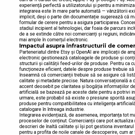
experiență perfectă a utilizatorului și pentru a minimiza
integrarea este în mare parte automată — vânzătorii exi
implicit, deși o parte din documentație sugerează că mă
formular de cerere pentru a asigura participarea. Concent
stadiul incipient al tehnologiei, dar foaia de parcurs inc
de a se extinde către noi comercianți și regiuni, indicâ
mai ample în comerțul electronic.
Impactul asupra infrastructurii de comer
Parteneriatul dintre Etsy și OpenAI are implicații de a
electronic gestionează cataloagele de produse și conți
structurii și calității feed-urilor de produse. Pentru ca 
funcționeze eficient, datele despre produse trebuie să 
înseamnă că comercianții trebuie să se asigure că listări
calitate și metadate precise. Natura conversațională a d
accent deosebit pe claritatea și bogăția informațiilor
artificială se bazează pe aceste date pentru a potrivi int
urmare, este probabil să existe o presiune sporită asup
produse pentru compatibilitatea cu inteligența artificia
catalogare în întreaga industrie.
Integrarea evidențiază, de asemenea, importanța tot ma
proceselor de conținut. Comercianții care pot actualiza
descrieri de înaltă calitate și își pot gestiona inventaru
pentru a profita de noile canale de descoperire, cum ar