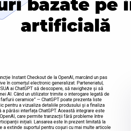
ri bazate pe i
artificială
 funcție Instant Checkout de la OpenAI, marcând un pas
tive în comerțul electronic generalizat. Parteneriatul,
din SUA ai ChatGPT să descopere, să navigheze și să
mei AI. Când un utilizator trimite o interogare legată de
farfurii ceramice” — ChatGPT poate prezenta liste
c pentru a vizualiza detaliile produsului și a finaliza
ră a părăsi interfața ChatGPT. Această integrare este
penAI, care permite tranzacții fără probleme între
ticipanții inițiali. Lansarea este în prezent limitată la
 de a extinde suportul pentru coșuri cu mai multe articole