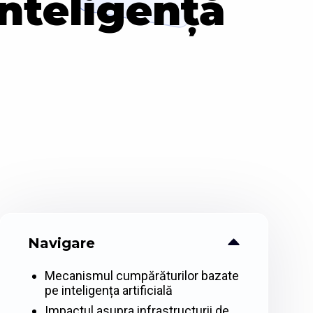
nteligență
Navigare
Mecanismul cumpărăturilor bazate
pe inteligența artificială
Impactul asupra infrastructurii de