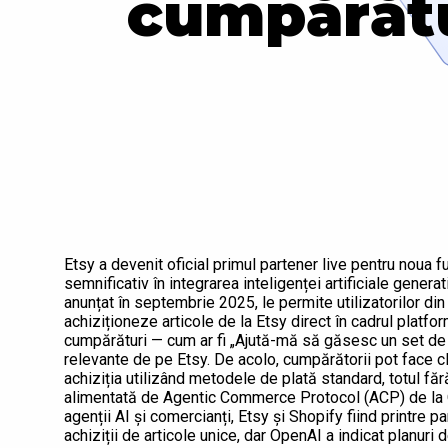
cumpărătu
Etsy a devenit oficial primul partener live pentru noua
semnificativ în integrarea inteligenței artificiale genera
anunțat în septembrie 2025, le permite utilizatorilor 
achiziționeze articole de la Etsy direct în cadrul platfor
cumpărături — cum ar fi „Ajută-mă să găsesc un set de 
relevante de pe Etsy. De acolo, cumpărătorii pot face cli
achiziția utilizând metodele de plată standard, totul fă
alimentată de Agentic Commerce Protocol (ACP) de la O
agenții AI și comercianți, Etsy și Shopify fiind printre par
achiziții de articole unice, dar OpenAI a indicat planuri