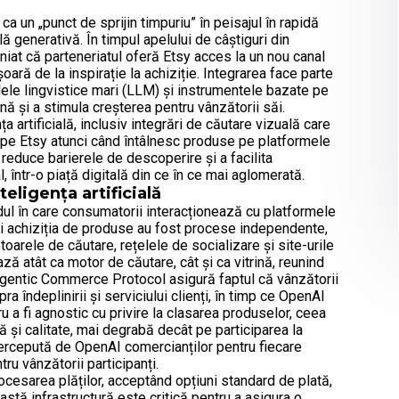
a un „punct de sprijin timpuriu” în peisajul în rapidă
lă generativă. În timpul apelului de câștiguri din
iniat că parteneriatul oferă Etsy acces la un nou canal
oară de la inspirație la achiziție. Integrarea face parte
lele lingvistice mari (LLM) și instrumentele bazate pe
nă și a stimula creșterea pentru vânzătorii săi.
ța artificială, inclusiv integrări de căutare vizuală care
 pe Etsy atunci când întâlnesc produse pe platformele
reduce barierele de descoperire și a facilita
 într-o piață digitală din ce în ce mai aglomerată.
ligența artificială
ul în care consumatorii interacționează cu platformele
și achiziția de produse au fost procese independente,
oarele de căutare, rețelele de socializare și site-urile
ză atât ca motor de căutare, cât și ca vitrină, reunind
 Agentic Commerce Protocol asigură faptul că vânzătorii
a îndeplinirii și serviciului clienți, în timp ce OpenAI
 a fi agnostic cu privire la clasarea produselor, ceea
i calitate, mai degrabă decât pe participarea la
ercepută de OpenAI comercianților pentru fiecare
ru vânzătorii participanți.
esarea plăților, acceptând opțiuni standard de plată,
astă infrastructură este critică pentru a asigura o