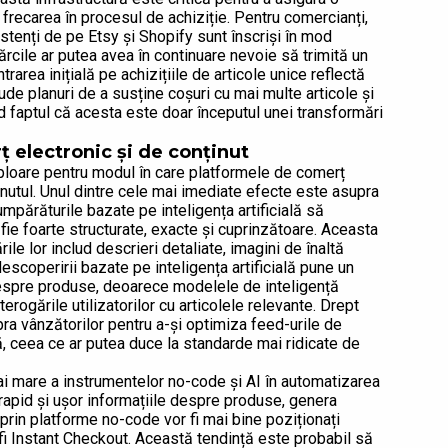
 frecarea în procesul de achiziție. Pentru comercianți,
stenți de pe Etsy și Shopify sunt înscriși în mod
rcile ar putea avea în continuare nevoie să trimită un
rarea inițială pe achizițiile de articole unice reflectă
lude planuri de a susține coșuri cu mai multe articole și
nd faptul că acesta este doar începutul unei transformări
ț electronic și de conținut
mploare pentru modul în care platformele de comerț
nutul. Unul dintre cele mai imediate efecte este asupra
cumpărăturile bazate pe inteligența artificială să
fie foarte structurate, exacte și cuprinzătoare. Aceasta
le lor includ descrieri detaliate, imagini de înaltă
escoperirii bazate pe inteligența artificială pune un
 despre produse, deoarece modelele de inteligență
erogările utilizatorilor cu articolele relevante. Drept
ra vânzătorilor pentru a-și optimiza feed-urile de
lă, ceea ce ar putea duce la standarde mai ridicate de
i mare a instrumentelor no-code și AI în automatizarea
 rapid și ușor informațiile despre produse, genera
l prin platforme no-code vor fi mai bine poziționați
 fi Instant Checkout. Această tendință este probabil să