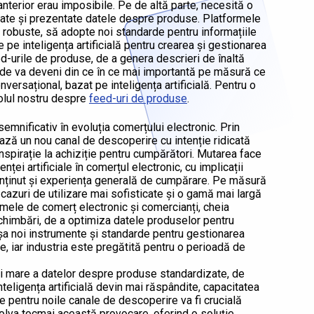
nterior erau imposibile. Pe de altă parte, necesită o
ate și prezentate datele despre produse. Platformele
 robuste, să adopte noi standarde pentru informațiile
e inteligența artificială pentru crearea și gestionarea
ed-urile de produse, de a genera descrieri de înaltă
code va deveni din ce în ce mai importantă pe măsură ce
ersațional, bazat pe inteligența artificială. Pentru o
colul nostru despre
feed-uri de produse
.
emnificativ în evoluția comerțului electronic. Prin
ează un nou canal de descoperire cu intenție ridicată
inspirație la achiziție pentru cumpărători. Mutarea face
nței artificiale în comerțul electronic, cu implicații
onținut și experiența generală de cumpărare. Pe măsură
azuri de utilizare mai sofisticate și o gamă mai largă
rmele de comerț electronic și comercianți, cheia
chimbări, de a optimiza datele produselor pentru
țișa noi instrumente și standarde pentru gestionarea
, iar industria este pregătită pentru o perioadă de
ai mare a datelor despre produse standardizate, de
teligența artificială devin mai răspândite, capacitatea
e pentru noile canale de descoperire va fi crucială
lva tocmai această provocare, oferind o soluție