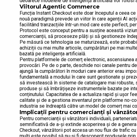
deoarece modelele de inteligență artificială vor folosi
Viitorul Agentic Commerce
Funcția Instant Checkout este doar începutul a ceea c
nouă paradigmă prevede un viitor în care agenții AI acți
facilitând tranzacțiile într-un mod care este perfect, p
Protocol este conceput pentru a susține această viziun
comercianții, să proceseze plăți și să gestioneze îndepl
Pe măsură ce tehnologia se maturizează, este probabil 
achiziții cu mai multe articole, cumpărături pe mai multe
bazată pe inteligența artificială.
Pentru platformele de comerț electronic, ascensiunea a
provocări. Pe de o parte, deschide noi canale pentru de
ajungă la cumpărători în moduri care anterior erau impo
fundamentală a modului în care sunt gestionate și prez
să investească în sisteme de catalogare mai robuste, 
produse și să îmbrățișeze instrumentele bazate pe intel
conținutului. Capacitatea de a actualiza rapid și ușor fe
calitate și de a gestiona inventarul prin platforme no-
industria se îndreaptă către un model de comerț mai conv
Implicații pentru comercianți și vânzăto
Pentru comercianții și vânzătorii individuali, parteneria
semnificativă de a-și extinde acoperirea și de a genera 
Checkout, vânzătorii pot accesa un nou flux de trafic cu i
mulți este posibil să nu-și fi descoperit produsele prin