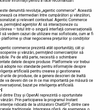
 aceste informații pentru a face recomandări.
e este denumită revoluția „agentic commerce”. Această
onează ca intermediari între cumpărători și vânzători,
ersonalizat și relevant contextual. Agentic Commerce
e, permițând agenților AI să interacționeze cu
inirea — totul într-o singură interfață conversațională.
să vedem cazuri de utilizare mai sofisticate, cum ar fi
 platforme și chiar negocierea prețurilor și condițiilor
gentic commerce prezintă atât oportunități, cât și
scoperire și vânzări, permițând comercianților să
sibile. Pe de altă parte, necesită o schimbare
entate datele despre produse. Platformele vor trebui
să adopte noi standarde pentru informațiile despre
igența artificială pentru crearea și gestionarea
ed-urile de produse, de a genera descrieri de înaltă
code va deveni din ce în ce mai importantă pe măsură ce
ersațional, bazat pe inteligența artificială.
ri
tul dintre Etsy și OpenAI reprezintă o oportunitate
vânzări. Prin participarea la programul Instant
ntenție ridicată de la utilizatorii ChatGPT, dintre care
 canale tradiționale. Integrarea oferă, de asemenea, o