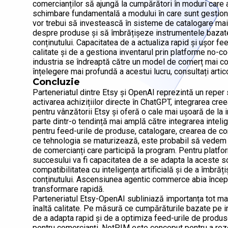
comercianților să ajungă la cumpărători în moduri care a
schimbare fundamentală a modului în care sunt gestion
vor trebui să investească în sisteme de catalogare mai
despre produse și să îmbrățișeze instrumentele bazate p
conținutului. Capacitatea de a actualiza rapid și ușor fe
calitate și de a gestiona inventarul prin platforme no-
industria se îndreaptă către un model de comerț mai conv
înțelegere mai profundă a acestui lucru, consultați arti
Concluzie
Parteneriatul dintre Etsy și OpenAI reprezintă un reper s
activarea achizițiilor directe în ChatGPT, integrarea cre
pentru vânzătorii Etsy și oferă o cale mai ușoară de la 
parte dintr-o tendință mai amplă către integrarea intelige
pentru feed-urile de produse, catalogare, crearea de c
ce tehnologia se maturizează, este probabil să vedem c
de comercianți care participă la program. Pentru platfo
succesului va fi capacitatea de a se adapta la aceste s
compatibilitatea cu inteligența artificială și de a îmbră
conținutului. Ascensiunea agentic commerce abia începe
transformare rapidă.
Parteneriatul Etsy-OpenAI subliniază importanța tot m
înaltă calitate. Pe măsură ce cumpărăturile bazate pe in
de a adapta rapid și de a optimiza feed-urile de produs
pentru comercianți. NotPIM este conceput pentru a rezo