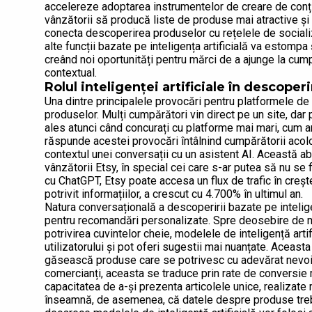
accelereze adoptarea instrumentelor de creare de conținu
vânzătorii să producă liste de produse mai atractive și 
conecta descoperirea produselor cu rețelele de socializ
alte funcții bazate pe inteligența artificială va estompa 
creând noi oportunități pentru mărci de a ajunge la cum
contextual.
Rolul inteligenței artificiale în descope
Una dintre principalele provocări pentru platformele de
produselor. Mulți cumpărători vin direct pe un site, dar p
ales atunci când concurați cu platforme mai mari, cum a
răspunde acestei provocări întâlnind cumpărătorii acolo
contextul unei conversații cu un asistent AI. Această a
vânzătorii Etsy, în special cei care s-ar putea să nu se 
cu ChatGPT, Etsy poate accesa un flux de trafic în crește
potrivit informațiilor, a crescut cu 4.700% în ultimul an.
Natura conversațională a descoperirii bazate pe intelige
pentru recomandări personalizate. Spre deosebire de m
potrivirea cuvintelor cheie, modelele de inteligență artif
utilizatorului și pot oferi sugestii mai nuanțate. Acea
găsească produse care se potrivesc cu adevărat nevoilor
comercianți, aceasta se traduce prin rate de conversie m
capacitatea de a-și prezenta articolele unice, realizate 
înseamnă, de asemenea, că datele despre produse trebu