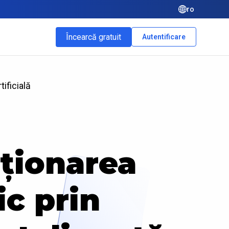
ro
Încearcă gratuit
Autentificare
ificială
uționarea
ic prin