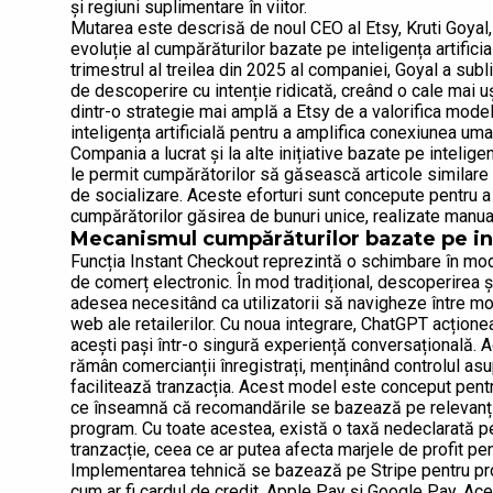
și regiuni suplimentare în viitor.
Mutarea este descrisă de noul CEO al Etsy, Kruti Goyal, c
evoluție al cumpărăturilor bazate pe inteligența artificia
trimestrul al treilea din 2025 al companiei, Goyal a subl
de descoperire cu intenție ridicată, creând o cale mai uș
dintr-o strategie mai amplă a Etsy de a valorifica mode
inteligența artificială pentru a amplifica conexiunea uma
Compania a lucrat și la alte inițiative bazate pe inteligen
le permit cumpărătorilor să găsească articole similare
de socializare. Aceste eforturi sunt concepute pentru a 
cumpărătorilor găsirea de bunuri unice, realizate manual,
Mecanismul cumpărăturilor bazate pe inte
Funcția Instant Checkout reprezintă o schimbare în mod
de comerț electronic. În mod tradițional, descoperirea 
adesea necesitând ca utilizatorii să navigheze între mot
web ale retailerilor. Cu noua integrare, ChatGPT acționea
acești pași într-o singură experiență conversațională.
rămân comercianții înregistrați, menținând controlul asupr
facilitează tranzacția. Acest model este conceput pentru
ce înseamnă că recomandările se bazează pe relevanță ș
program. Cu toate acestea, există o taxă nedeclarată p
tranzacție, ceea ce ar putea afecta marjele de profit pent
Implementarea tehnică se bazează pe Stripe pentru proc
cum ar fi cardul de credit, Apple Pay și Google Pay. Ace