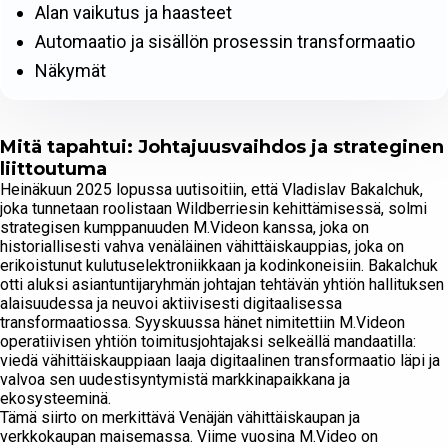
Alan vaikutus ja haasteet
Automaatio ja sisällön prosessin transformaatio
Näkymät
Mitä tapahtui: Johtajuusvaihdos ja strateginen
liittoutuma
Heinäkuun 2025 lopussa uutisoitiin, että Vladislav Bakalchuk,
joka tunnetaan roolistaan Wildberriesin kehittämisessä, solmi
strategisen kumppanuuden M.Videon kanssa, joka on
historiallisesti vahva venäläinen vähittäiskauppias, joka on
erikoistunut kulutuselektroniikkaan ja kodinkoneisiin. Bakalchuk
otti aluksi asiantuntijaryhmän johtajan tehtävän yhtiön hallituksen
alaisuudessa ja neuvoi aktiivisesti digitaalisessa
transformaatiossa. Syyskuussa hänet nimitettiin M.Videon
operatiivisen yhtiön toimitusjohtajaksi selkeällä mandaatilla:
viedä vähittäiskauppiaan laaja digitaalinen transformaatio läpi ja
valvoa sen uudestisyntymistä markkinapaikkana ja
ekosysteeminä.
Tämä siirto on merkittävä Venäjän vähittäiskaupan ja
verkkokaupan maisemassa. Viime vuosina M.Video on