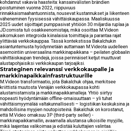
kohdannut vakavia haasteita: kansainvälisten brändien
poistuminen vuonna 2022, riippuvuus
rinnakkaismaahantuonnista, nousevat kustannukset ja liikenteen
väheneminen fyysisessä vähittäiskaupassa. Maaliskuussa
2025 uudet sijoittajat pumppasivat yhtiöön 30 miljardia ruplaa ja
JD.comista tuli osakkeenomistaja, mikä osoittaa M.Videon
aikomuksen integroida kiinalaisia toimittajia ja parantaa rajat
ylittävää verkkokauppaa. Tässä kontekstissa Bakalchukin
asiantuntemusta hyödynnetään auttamaan M.Videota uudelleen
asemointiin universaalina markkinapaikkana – peilaten globaalin
vähittäiskaupan trendejä, joissa perinnäiset ketjut muuttuvat
alustapohjaisiksi verkkokaupan tarjoajiksi.
Strateginen relevanssi verkkokaupalle ja
markkinapaikkainfrastruktuurille
M.Videon transformaatio, jota Bakalchuk ohjaa, merkitsee
kriittistä muutosta Venäjän verkkokaupassa kohti
alustamistamista ja markkinapaikkamalleja. Yhtiö siirtyy
nopeasti hyödyntämään offline-omaisuuttaan – yli tuhat
vähittäismyymälää valtakunnallisesti – logistiikan keskuksina ja
mahdollisina myyjien noutopisteinä. Bakalchuk on korostanut,
että M.Video omaksuu 3P (third-party seller) -
markkinapaikkamallin, avaamalla alustansa ulkoisille myyjille,
mikä laajentaa valikoimaa ja edistää kuluttajien valintaa.