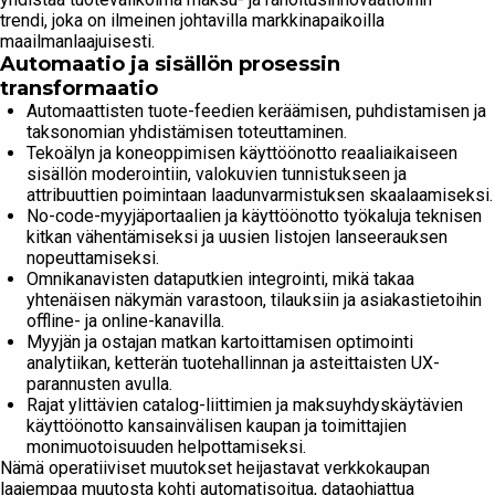
trendi, joka on ilmeinen johtavilla markkinapaikoilla
maailmanlaajuisesti.
Automaatio ja sisällön prosessin
transformaatio
Automaattisten tuote-feedien keräämisen, puhdistamisen ja
taksonomian yhdistämisen toteuttaminen.
Tekoälyn ja koneoppimisen käyttöönotto reaaliaikaiseen
sisällön moderointiin, valokuvien tunnistukseen ja
attribuuttien poimintaan laadunvarmistuksen skaalaamiseksi.
No-code-myyjäportaalien ja käyttöönotto työkaluja teknisen
kitkan vähentämiseksi ja uusien listojen lanseerauksen
nopeuttamiseksi.
Omnikanavisten dataputkien integrointi, mikä takaa
yhtenäisen näkymän varastoon, tilauksiin ja asiakastietoihin
offline- ja online-kanavilla.
Myyjän ja ostajan matkan kartoittamisen optimointi
analytiikan, ketterän tuotehallinnan ja asteittaisten UX-
parannusten avulla.
Rajat ylittävien catalog-liittimien ja maksuyhdyskäytävien
käyttöönotto kansainvälisen kaupan ja toimittajien
monimuotoisuuden helpottamiseksi.
Nämä operatiiviset muutokset heijastavat verkkokaupan
laajempaa muutosta kohti automatisoitua, dataohjattua