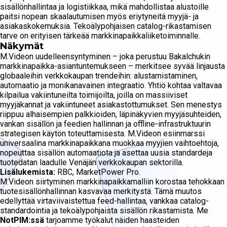
sisällönhallintaa ja logistiikkaa, mikä mahdollistaa alustoille
paitsi nopean skaalautumisen myös eriytyneitä myyjä- ja
asiakaskokemuksia. Tekoälypohjaisen catalog-rikastamisen
tarve on erityisen tärkeää markkinapaikkaliiketoiminnalle.
Näkymät
M.Videon uudelleensyntyminen – joka perustuu Bakalchukin
markkinapaikka-asiantuntemukseen – merkitsee syvää linjausta
globaaleihin verkkokaupan trendeihin: alustamistaminen,
automaatio ja monikanavainen integraatio. Yhtiö kohtaa valtavaa
kilpailua vakiintuneilta toimijoilta, joilla on massiiviset
myyjäkannat ja vakiintuneet asiakastottumukset. Sen menestys
riippuu alhaisempien palkkioiden, läpinäkyvien myyjäsuhteiden,
vankan sisällön ja feedien hallinnan ja offline-infrastruktuurin
strategisen käytön toteuttamisesta. M.Videon esiinmarssi
universaalina markkinapaikkana muokkaa myyjien vaihtoehtoja,
nopeuttaa sisällön automaatiota ja asettaa uusia standardeja
tuotedatan laadulle Venäjän verkkokaupan sektorilla.
Lisälukemista:
RBC, MarketPower Pro.
M.Videon siirtyminen markkinapaikkamalliin korostaa tehokkaan
tuotesisällönhallinnan kasvavaa merkitystä. Tämä muutos
edellyttää virtaviivaistettua feed-hallintaa, vankkaa catalog-
standardointia ja tekoälypohjaista sisällön rikastamista. Me
NotPIM:ssä
tarjoamme työkalut näiden haasteiden