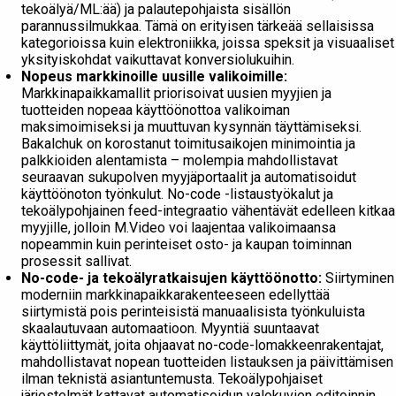
tekoälyä/ML:ää) ja palautepohjaista sisällön
parannussilmukkaa. Tämä on erityisen tärkeää sellaisissa
kategorioissa kuin elektroniikka, joissa speksit ja visuaaliset
yksityiskohdat vaikuttavat konversiolukuihin.
Nopeus markkinoille uusille valikoimille:
Markkinapaikkamallit priorisoivat uusien myyjien ja
tuotteiden nopeaa käyttöönottoa valikoiman
maksimoimiseksi ja muuttuvan kysynnän täyttämiseksi.
Bakalchuk on korostanut toimitusaikojen minimointia ja
palkkioiden alentamista – molempia mahdollistavat
seuraavan sukupolven myyjäportaalit ja automatisoidut
käyttöönoton työnkulut. No-code -listaustyökalut ja
tekoälypohjainen feed-integraatio vähentävät edelleen kitkaa
myyjille, jolloin M.Video voi laajentaa valikoimaansa
nopeammin kuin perinteiset osto- ja kaupan toiminnan
prosessit sallivat.
No-code- ja tekoälyratkaisujen käyttöönotto:
Siirtyminen
moderniin markkinapaikkarakenteeseen edellyttää
siirtymistä pois perinteisistä manuaalisista työnkuluista
skaalautuvaan automaatioon. Myyntiä suuntaavat
käyttöliittymät, joita ohjaavat no-code-lomakkeenrakentajat,
mahdollistavat nopean tuotteiden listauksen ja päivittämisen
ilman teknistä asiantuntemusta. Tekoälypohjaiset
järjestelmät kattavat automatisoidun valokuvien editoinnin,