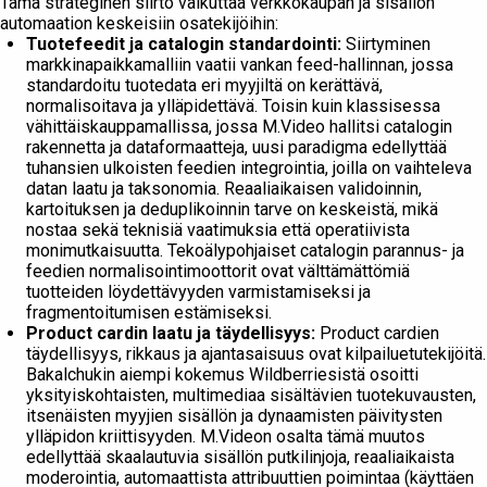
Tämä strateginen siirto vaikuttaa verkkokaupan ja sisällön
automaation keskeisiin osatekijöihin:
Tuotefeedit ja catalogin standardointi:
Siirtyminen
markkinapaikkamalliin vaatii vankan feed-hallinnan, jossa
standardoitu tuotedata eri myyjiltä on kerättävä,
normalisoitava ja ylläpidettävä. Toisin kuin klassisessa
vähittäiskauppamallissa, jossa M.Video hallitsi catalogin
rakennetta ja dataformaatteja, uusi paradigma edellyttää
tuhansien ulkoisten feedien integrointia, joilla on vaihteleva
datan laatu ja taksonomia. Reaaliaikaisen validoinnin,
kartoituksen ja deduplikoinnin tarve on keskeistä, mikä
nostaa sekä teknisiä vaatimuksia että operatiivista
monimutkaisuutta. Tekoälypohjaiset catalogin parannus- ja
feedien normalisointimoottorit ovat välttämättömiä
tuotteiden löydettävyyden varmistamiseksi ja
fragmentoitumisen estämiseksi.
Product cardin laatu ja täydellisyys:
Product cardien
täydellisyys, rikkaus ja ajantasaisuus ovat kilpailuetutekijöitä.
Bakalchukin aiempi kokemus Wildberriesistä osoitti
yksityiskohtaisten, multimediaa sisältävien tuotekuvausten,
itsenäisten myyjien sisällön ja dynaamisten päivitysten
ylläpidon kriittisyyden. M.Videon osalta tämä muutos
edellyttää skaalautuvia sisällön putkilinjoja, reaaliaikaista
moderointia, automaattista attribuuttien poimintaa (käyttäen