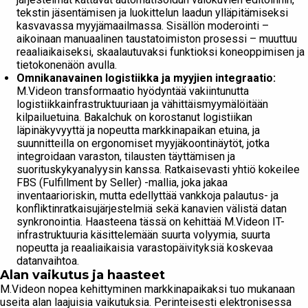
tekstin jäsentämisen ja luokittelun laadun ylläpitämiseksi
kasvavassa myyjämaailmassa. Sisällön moderointi –
aikoinaan manuaalinen taustatoimiston prosessi – muuttuu
reaaliaikaiseksi, skaalautuvaksi funktioksi koneoppimisen ja
tietokonenäön avulla.
Omnikanavainen logistiikka ja myyjien integraatio:
M.Videon transformaatio hyödyntää vakiintunutta
logistiikkainfrastruktuuriaan ja vähittäismyymälöitään
kilpailuetuina. Bakalchuk on korostanut logistiikan
läpinäkyvyyttä ja nopeutta markkinapaikan etuina, ja
suunnitteilla on ergonomiset myyjäkoontinäytöt, jotka
integroidaan varaston, tilausten täyttämisen ja
suorituskykyanalyysin kanssa. Ratkaisevasti yhtiö kokeilee
FBS (Fulfillment by Seller) -mallia, joka jakaa
inventaarioriskin, mutta edellyttää vankkoja palautus- ja
konfliktinratkaisujärjestelmiä sekä kanavien välistä datan
synkronointia. Haasteena tässä on kehittää M.Videon IT-
infrastruktuuria käsittelemään suurta volyymia, suurta
nopeutta ja reaaliaikaisia varastopäivityksiä koskevaa
datanvaihtoa.
Alan vaikutus ja haasteet
M.Videon nopea kehittyminen markkinapaikaksi tuo mukanaan
useita alan laajuisia vaikutuksia. Perinteisesti elektronisessa