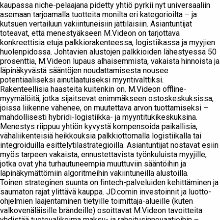
kaupassa niche-pelaajana pidetty yhtiö pyrkii nyt universaaliin
asemaan tarjoamalla tuotteita monilta eri kategorioilta – ja
kutsuen vertailuun vakiintuneisiin jättiläisiin. Asiantuntijat
toteavat, että menestyäkseen M.Videon on tarjottava
konkreettisia etuja palkkiorakenteessa, logistiikassa ja myyjien
huolenpidossa. Johtavien alustojen palkkioiden lähestyessä 50
prosenttia, M.Videon lupaus alhaisemmista, vakaista hinnoista ja
läpinäkyvästä sääntöjen noudattamisesta nousee
potentiaaliseksi ainutlaatuiseksi myyntivalttiksi.
Rakenteellisia haasteita kuitenkin on. M.Videon offline-
myymälöitä, jotka sijaitsevat enimmäkseen ostoskeskuksissa,
joissa liikenne vähenee, on muutettava arvon tuottamiseksi –
mahdollisesti hybridi-logistiikka- ja myyntitukikeskuksina.
Menestys riippuu yhtiön kyvystä kompensoida paikallisia,
vähäliikenteisiä heikkouksia palkkiottomalla logistiikalla tai
integroiduilla esittelytilastrategioilla. Asiantuntijat nostavat esiin
myös tarpeen vakaista, ennustettavista työnkuluista myyjille,
jotka ovat yhä turhautuneempia muuttuviin sääntöihin ja
läpinäkymättömiin algoritmeihin vakiintuneilla alustoilla.
Toinen strateginen suunta on fintech-palveluiden kehittäminen ja
saumaton rajat ylittävä kauppa. JD.comin investoinnit ja luotto-
ohjelmien laajentaminen tietyille toimittaja-alueille (kuten
valkovenäläisille brändeille) osoittavat M.Videon tavoitteita
yhdistää tuotevalikoima maksu- ja rahoitusinnovaatioihin –