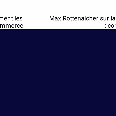
ment les
Max Rottenaicher sur l
commerce
: c