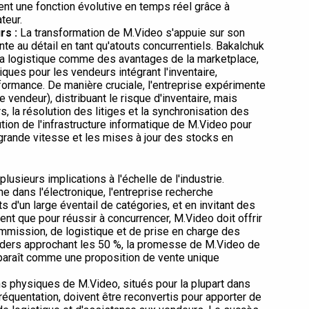
ent une fonction évolutive en temps réel grâce à
teur.
rs :
La transformation de M.Video s'appuie sur son
nte au détail en tant qu'atouts concurrentiels. Bakalchuk
e la logistique comme des avantages de la marketplace,
ues pour les vendeurs intégrant l'inventaire,
ormance. De manière cruciale, l'entreprise expérimente
e vendeur), distribuant le risque d'inventaire, mais
 la résolution des litiges et la synchronisation des
ution de l'infrastructure informatique de M.Video pour
rande vitesse et les mises à jour des stocks en
lusieurs implications à l'échelle de l'industrie.
 dans l'électronique, l'entreprise recherche
 d'un large éventail de catégories, et en invitant des
nt que pour réussir à concurrencer, M.Video doit offrir
mmission, de logistique et de prise en charge des
ders approchant les 50 %, la promesse de M.Video de
pparaît comme une proposition de vente unique
ns physiques de M.Video, situés pour la plupart dans
quentation, doivent être reconvertis pour apporter de