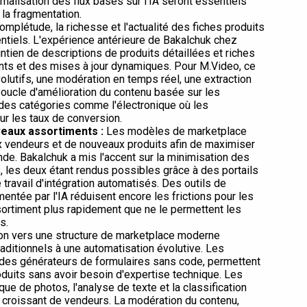
alisation des flux basés sur l'IA seront essentiels
 la fragmentation.
omplétude, la richesse et l'actualité des fiches produits
entiels. L'expérience antérieure de Bakalchuk chez
ntien de descriptions de produits détaillées et riches
ts et des mises à jour dynamiques. Pour M.Video, ce
utifs, une modération en temps réel, une extraction
 boucle d'amélioration du contenu basée sur les
 des catégories comme l'électronique où les
sur les taux de conversion.
veaux assortiments :
Les modèles de marketplace
aux vendeurs et de nouveaux produits afin de maximiser
nde. Bakalchuk a mis l'accent sur la minimisation des
, les deux étant rendus possibles grâce à des portails
travail d'intégration automatisés. Des outils de
mentée par l'IA réduisent encore les frictions pour les
sortiment plus rapidement que ne le permettent les
s.
on vers une structure de marketplace moderne
aditionnels à une automatisation évolutive. Les
 des générateurs de formulaires sans code, permettent
oduits sans avoir besoin d'expertise technique. Les
ue de photos, l'analyse de texte et la classification
s croissant de vendeurs. La modération du contenu,