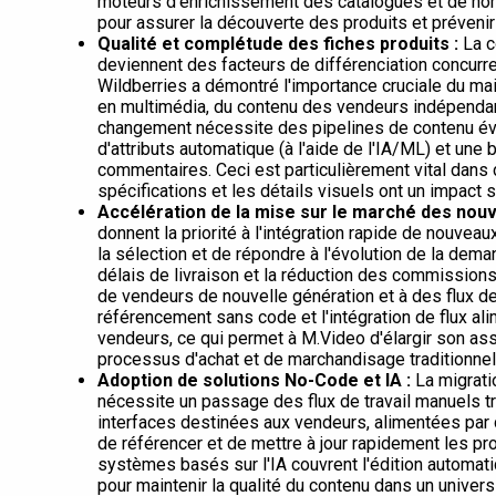
moteurs d'enrichissement des catalogues et de norm
pour assurer la découverte des produits et prévenir
Qualité et complétude des fiches produits :
La c
deviennent des facteurs de différenciation concurr
Wildberries a démontré l'importance cruciale du mai
en multimédia, du contenu des vendeurs indépendan
changement nécessite des pipelines de contenu évol
d'attributs automatique (à l'aide de l'IA/ML) et une
commentaires. Ceci est particulièrement vital dans
spécifications et les détails visuels ont un impact 
Accélération de la mise sur le marché des nou
donnent la priorité à l'intégration rapide de nouve
la sélection et de répondre à l'évolution de la dema
délais de livraison et la réduction des commissions
de vendeurs de nouvelle génération et à des flux de 
référencement sans code et l'intégration de flux ali
vendeurs, ce qui permet à M.Video d'élargir son as
processus d'achat et de marchandisage traditionnel
Adoption de solutions No-Code et IA :
La migrati
nécessite un passage des flux de travail manuels tr
interfaces destinées aux vendeurs, alimentées par
de référencer et de mettre à jour rapidement les pr
systèmes basés sur l'IA couvrent l'édition automatiq
pour maintenir la qualité du contenu dans un univer