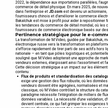
2022, la dépendance aux importations parallèles, l'augm
commerce de détail physique. En mars 2025, de nouveau
dans l'entreprise et
JD.com
est devenu un actionnaire, 
fournisseurs chinois et d'améliorer le commerce électro
Bakalchuk est mise à profit pour aider à repositionner 
les tendances du commerce de détail mondial, où les c
fournisseurs de commerce électronique basés sur des
Pertinence stratégique pour le e-comme
La transformation de M.Video, guidée par Bakalchuk, 
électronique russe vers la transformation en plateform
s'efforce rapidement de tirer parti de ses actifs hors li
nationale — en tant que pôles logistiques et, potentiel
souligné que M.Video adopterait une approche de mar
vendeurs externes, élargissant ainsi l'assortiment et 
Cette décision stratégique a un impact sur les élémen
contenu :
Flux de produits et standardisation des catalog
exige une gestion des flux robuste, où les données
vendeurs doivent être agrégées, normalisées et ma
classique, où M.Video contrôlait la structure du ca
paradigme nécessite l'intégration de milliers de fl
données variables. La nécessité d'une validation, 
devient centrale, ce qui fait grimper les exigences