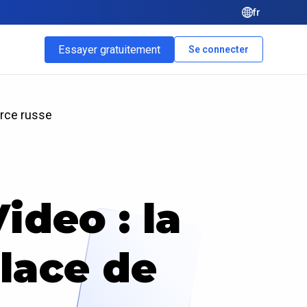
fr
Essayer gratuitement
Se connecter
erce russe
ideo : la
lace de