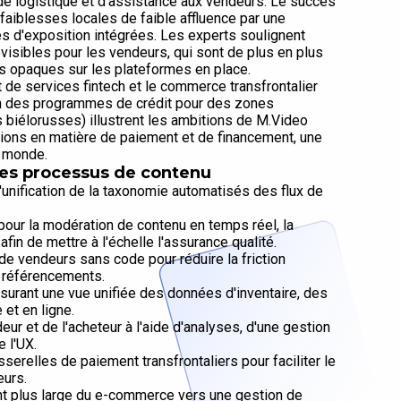
 de logistique et d'assistance aux vendeurs. Le succès
faiblesses locales de faible affluence par une
s d'exposition intégrées. Les experts soulignent
évisibles pour les vendeurs, qui sont de plus en plus
s opaques sur les plateformes en place.
 de services fintech et le commerce transfrontalier
on des programmes de crédit pour des zones
biélorusses) illustrent les ambitions de M.Video
tions en matière de paiement et de financement, une
u monde.
des processus de contenu
'unification de la taxonomie automatisés des flux de
pour la modération de contenu en temps réel, la
afin de mettre à l'échelle l'assurance qualité.
 de vendeurs sans code pour réduire la friction
 référencements.
urant une vue unifiée des données d'inventaire, des
et en ligne.
ur et de l'acheteur à l'aide d'analyses, d'une gestion
 l'UX.
erelles de paiement transfrontaliers pour faciliter le
eurs.
t plus large du e-commerce vers une gestion de