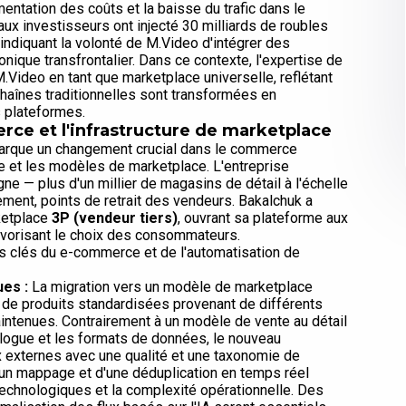
entation des coûts et la baisse du trafic dans le
x investisseurs ont injecté 30 milliards de roubles
indiquant la volonté de M.Video d'intégrer des
nique transfrontalier. Dans ce contexte, l'expertise de
M.Video en tant que marketplace universelle, reflétant
haînes traditionnelles sont transformées en
 plateformes.
rce et l'infrastructure de marketplace
marque un changement crucial dans le commerce
e et les modèles de marketplace. L'entreprise
gne — plus d'un millier de magasins de détail à l'échelle
lement, points de retrait des vendeurs. Bakalchuk a
ketplace
3P (vendeur tiers)
, ouvrant sa plateforme aux
favorisant le choix des consommateurs.
ts clés du e-commerce et de l'automatisation de
ues :
La migration vers un modèle de marketplace
 de produits standardisées provenant de différents
intenues. Contrairement à un modèle de vente au détail
talogue et les formats de données, le nouveau
ux externes avec une qualité et une taxonomie de
d'un mappage et d'une déduplication en temps réel
 technologiques et la complexité opérationnelle. Des