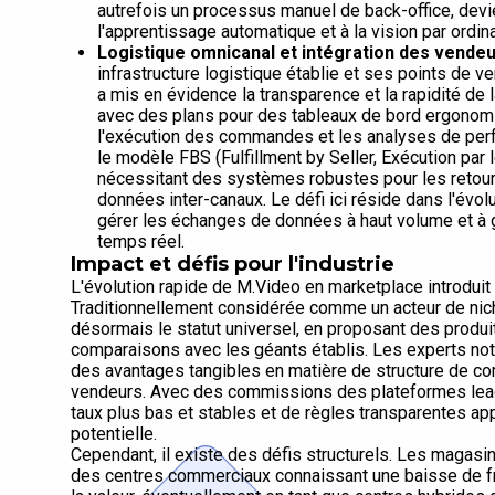
autrefois un processus manuel de back-office, devi
l'apprentissage automatique et à la vision par ordina
Logistique omnicanal et intégration des vendeu
infrastructure logistique établie et ses points de ve
a mis en évidence la transparence et la rapidité d
avec des plans pour des tableaux de bord ergonomiq
l'exécution des commandes et les analyses de perf
le modèle FBS (Fulfillment by Seller, Exécution par l
nécessitant des systèmes robustes pour les retours,
données inter-canaux. Le défi ici réside dans l'évol
gérer les échanges de données à haut volume et à g
temps réel.
Impact et défis pour l'industrie
L'évolution rapide de M.Video en marketplace introduit p
Traditionnellement considérée comme un acteur de niche
désormais le statut universel, en proposant des produits
comparaisons avec les géants établis. Les experts note
des avantages tangibles en matière de structure de co
vendeurs. Avec des commissions des plateformes lea
taux plus bas et stables et de règles transparentes a
potentielle.
Cependant, il existe des défis structurels. Les magasi
des centres commerciaux connaissant une baisse de fré