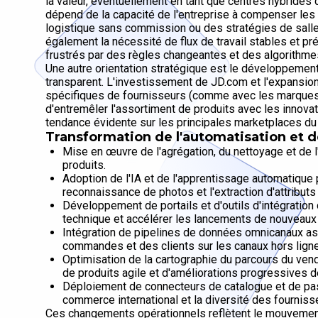
la valeur, éventuellement en tant que centres hybrides
dépend de la capacité de l'entreprise à compenser les 
logistique sans commission ou des stratégies de salle
également la nécessité de flux de travail stables et pr
frustrés par des règles changeantes et des algorithme
Une autre orientation stratégique est le développement
transparent. L'investissement de JD.com et l'expansi
spécifiques de fournisseurs (comme avec les marques 
d'entremêler l'assortiment de produits avec les innova
tendance évidente sur les principales marketplaces d
Transformation de l'automatisation et 
Mise en œuvre de l'agrégation, du nettoyage et de l
produits.
Adoption de l'IA et de l'apprentissage automatique 
reconnaissance de photos et l'extraction d'attributs 
Développement de portails et d'outils d'intégration
technique et accélérer les lancements de nouveaux
Intégration de pipelines de données omnicanaux ass
commandes et des clients sur les canaux hors ligne 
Optimisation de la cartographie du parcours du vende
de produits agile et d'améliorations progressives de
Déploiement de connecteurs de catalogue et de pass
commerce international et la diversité des fourniss
Ces changements opérationnels reflètent le mouvemen