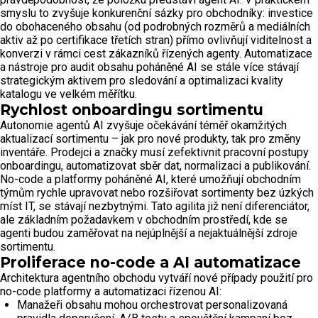
smyslu to zvyšuje konkurenční sázky pro obchodníky: investice
do obohaceného obsahu (od podrobných rozměrů a mediálních
aktiv až po certifikace třetích stran) přímo ovlivňují viditelnost a
konverzi v rámci cest zákazníků řízených agenty. Automatizace
a nástroje pro audit obsahu poháněné AI se stále více stávají
strategickým aktivem pro sledování a optimalizaci kvality
katalogu ve velkém měřítku.
Rychlost onboardingu sortimentu
Autonomie agentů AI zvyšuje očekávání téměř okamžitých
aktualizací sortimentu – jak pro nové produkty, tak pro změny
inventáře. Prodejci a značky musí zefektivnit pracovní postupy
onboardingu, automatizovat sběr dat, normalizaci a publikování.
No-code a platformy poháněné AI, které umožňují obchodním
týmům rychle upravovat nebo rozšiřovat sortimenty bez úzkých
míst IT, se stávají nezbytnými. Tato agilita již není diferenciátor,
ale základním požadavkem v obchodním prostředí, kde se
agenti budou zaměřovat na nejúplnější a nejaktuálnější zdroje
sortimentu.
Proliferace no-code a AI automatizace
Architektura agentního obchodu vytváří nové případy použití pro
no-code platformy a automatizaci řízenou AI:
Manažeři obsahu mohou orchestrovat personalizovaná