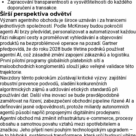
Zapracování transparentnosti a vysvětlitelnosti do každého
doporučení a transakce.
Širší perspektiva odvětví
Význam agentního obchodu je široce uznáván i za hranicemi
jednotlivých společností. Podle McKinsey budou pokročilí
agenti AI brzy předvídat, personalizovat a automatizovat každou
fázi nákupní cesty a proměňovat vyhledávání a objevování
produktů na bezproblémové operace na pozadí. Gartner
předpovídá, že do roku 2028 bude třetina podniků používat
agentní AI, což zásadně změní zapojení zákazníků a logistiku.
První pilotní programy globálních platebních sítí a
maloobchodních konglomerátů slouží jako veřejné validace této
trajektorie.
Navzdory těmto pokrokům zůstávají kritické výzvy: zajištění
robustní prevence podvodů, sladění konkurenčních
algoritmických zájmů a udržování etických standardů při
používání dat. Další vlna inovací se bude pravděpodobně
zaměřovat na řízení, zabezpečení obchodní pipeline řízené AI a
definování jasné odpovědnosti, protože miliardy autonomních
agentů působí napříč propojenými digitálními prodejnami.
Agentní obchod má změnit infrastrukturu e-commerce, procesy
obsahu a samotnou povahu vztahů mezi spotřebitelem a
značkou. Jeho přijetí není pouhým technologickým upgradem –
je to hluboká, systémová transformace, která určí budoucí vítěze