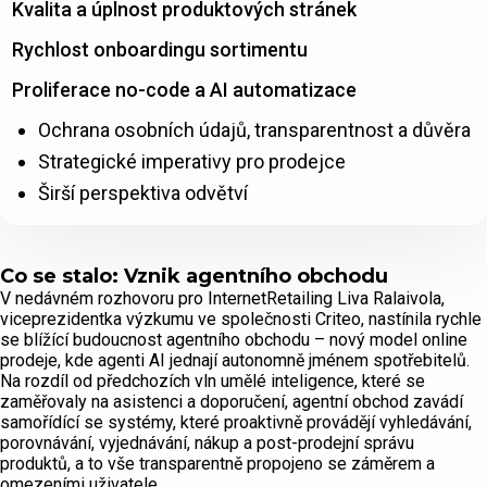
Kvalita a úplnost produktových stránek
Rychlost onboardingu sortimentu
Proliferace no-code a AI automatizace
Ochrana osobních údajů, transparentnost a důvěra
Strategické imperativy pro prodejce
Širší perspektiva odvětví
Co se stalo: Vznik agentního obchodu
V nedávném rozhovoru pro InternetRetailing Liva Ralaivola,
viceprezidentka výzkumu ve společnosti Criteo, nastínila rychle
se blížící budoucnost agentního obchodu – nový model online
prodeje, kde agenti AI jednají autonomně jménem spotřebitelů.
Na rozdíl od předchozích vln umělé inteligence, které se
zaměřovaly na asistenci a doporučení, agentní obchod zavádí
samořídící se systémy, které proaktivně provádějí vyhledávání,
porovnávání, vyjednávání, nákup a post-prodejní správu
produktů, a to vše transparentně propojeno se záměrem a
omezeními uživatele.