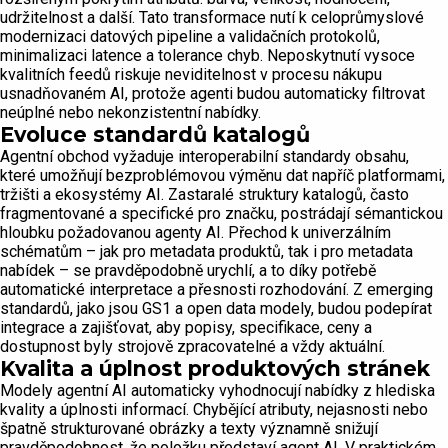
udržitelnost a další. Tato transformace nutí k celoprůmyslové
modernizaci datových pipeline a validačních protokolů,
minimalizaci latence a tolerance chyb. Neposkytnutí vysoce
kvalitních feedů riskuje neviditelnost v procesu nákupu
usnadňovaném AI, protože agenti budou automaticky filtrovat
neúplné nebo nekonzistentní nabídky.
Evoluce standardů katalogů
Agentní obchod vyžaduje interoperabilní standardy obsahu,
které umožňují bezproblémovou výměnu dat napříč platformami,
tržišti a ekosystémy AI. Zastaralé struktury katalogů, často
fragmentované a specifické pro značku, postrádají sémantickou
hloubku požadovanou agenty AI. Přechod k univerzálním
schématům – jak pro metadata produktů, tak i pro metadata
nabídek – se pravděpodobně urychlí, a to díky potřebě
automatické interpretace a přesnosti rozhodování. Z emerging
standardů, jako jsou GS1 a open data modely, budou podepírat
integrace a zajišťovat, aby popisy, specifikace, ceny a
dostupnost byly strojově zpracovatelné a vždy aktuální.
Kvalita a úplnost produktových stránek
Modely agentní AI automaticky vyhodnocují nabídky z hlediska
kvality a úplnosti informací. Chybějící atributy, nejasnosti nebo
špatně strukturované obrázky a texty významně snižují
pravděpodobnost, že položku představí agent AI. V praktickém