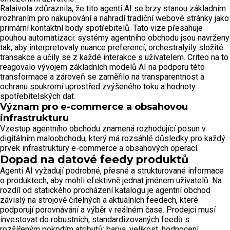
Ralaivola zdůraznila, že tito agenti AI se brzy stanou základním
rozhraním pro nakupování a nahradí tradiční webové stránky jako
primární kontaktní body spotřebitelů. Tato vize přesahuje
pouhou automatizaci: systémy agentního obchodu jsou navrženy
tak, aby interpretovaly nuance preferencí, orchestralyily složité
transakce a učily se z každé interakce s uživatelem. Criteo na to
reagovalo vývojem základních modelů AI na podporu této
transformace a zároveň se zaměřilo na transparentnost a
ochranu soukromí uprostřed zvýšeného toku a hodnoty
spotřebitelských dat.
Význam pro e-commerce a obsahovou
infrastrukturu
Vzestup agentního obchodu znamená rozhodující posun v
digitálním maloobchodu, který má rozsáhlé důsledky pro každý
prvek infrastruktury e-commerce a obsahových operací.
Dopad na datové feedy produktů
Agenti AI vyžadují podrobné, přesné a strukturované informace
o produktech, aby mohli efektivně jednat jménem uživatelů. Na
rozdíl od statického procházení katalogu je agentní obchod
závislý na strojově čitelných a aktuálních feedech, které
podporují porovnávání a výběr v reálném čase. Prodejci musí
investovat do robustních, standardizovaných feedů s
rozšířeným pokrytím atributů: barva, velikost, hodnocení,