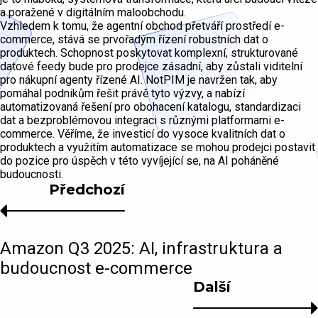
a poražené v digitálním maloobchodu.
Vzhledem k tomu, že agentní obchod přetváří prostředí e-
commerce, stává se prvořadým řízení robustních dat o
produktech. Schopnost poskytovat komplexní, strukturované
datové feedy bude pro prodejce zásadní, aby zůstali viditelní
pro nákupní agenty řízené AI. NotPIM je navržen tak, aby
pomáhal podnikům řešit právě tyto výzvy, a nabízí
automatizovaná řešení pro obohacení katalogu, standardizaci
dat a bezproblémovou integraci s různými platformami e-
commerce. Věříme, že investicí do vysoce kvalitních dat o
produktech a využitím automatizace se mohou prodejci postavit
do pozice pro úspěch v této vyvíjející se, na AI poháněné
budoucnosti.
Předchozí
Amazon Q3 2025: AI, infrastruktura a
budoucnost e-commerce
Další