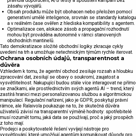
pravidla doporučení, A/B testy a spouštění kampaní bez
zásahu vývojářů.
Obsah produktu může být obohacen nebo přeložen pomocí
generativní umělé inteligence, srovnán se standardy katalogu
a v reálném čase ověřen z hlediska kompatibility s agentem.
Optimalizace cen, alokace zásob a propagační rozhodnutí
mohou být prováděna autonomně v rámci stanovených
obchodních mantinelů.
Tato demokratizace složité obchodní logiky zkracuje cykly
uvedení na trh a umožňuje netechnickým týmům rychle iterovat.
Ochrana osobních údajů, transparentnost a
důvěra
Vzhledem k tomu, že agentní obchod zesiluje rozsah a hloubku
zpracování dat, zesilují se obavy o soukromí, zaujatost a
vysvětlitelnost. Nakupující budou stále více interagovat ne přímo
se značkami, ale prostřednictvím svých agentů AI – trend, který
zastírá hranici mezi personalizovanou službou a algoritmickou
manipulací. Regulační nařízení, jako je GDPR, poskytují právní
rámce, ale Ralaivola poukazuje na to, že skutečná důvěra
uživatelů závisí na transparentní výměně hodnoty: spotřebitelé
musí rozumět tomu, jaká data se používají, proč a jaký prospěch
z toho mají.
Prodejci a poskytovatelé řešení vyvíjejí nástroje pro
vysvětlování, které umožňují agentům komunikovat důvody pro