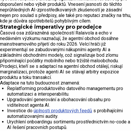
doporučení nebo výběr produktů. Vnesení jasnosti do těchto
neprůhledných AI-zprostředkovaných zkušeností je zásadní
nejen pro soulad s předpisy, ale také pro reputaci značky na trhu,
kde je důvěra spotřebitelů pohyblivým cílem.
Strategické imperativy pro prodejce
Časová osa zdůrazněná společností Ralaivola a echo v
nedávném výzkumu naznačují, že agentní obchod dosáhne
mainstreamového přijetí do roku 2026. Velcí hráči již
experimentují se zabudovanými nákupními agenty AI a
základními obchodními modely, což signalizuje bod zlomu
připomínající počátky mobilního nebo tržiště maloobchodu.
Prodejci, kteří se s adaptací na agentní obchod otálejí, riskují
marginalizaci, protože agenti AI se stávají arbitry expozice
produktu a toku transakcí.
Adaptace na tuto budoucnost znamená:
Replatforming produktového datového managementu pro
automatizaci a interoperabilitu.
Upgradování generování a obohacování obsahu pro
viditelnost agenta AI.
Investice do
úplnosti produktových feedů
s probíhajícími
automatizovanými audity.
Urychlení onboardingu sortimentu prostřednictvím no-code a
AI řešení pracovních postupů.