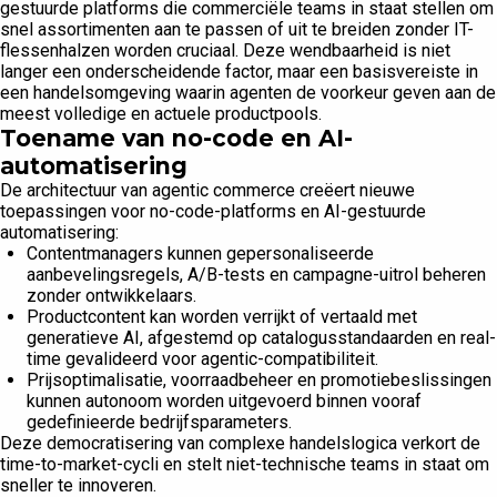
gestuurde platforms die commerciële teams in staat stellen om
snel assortimenten aan te passen of uit te breiden zonder IT-
flessenhalzen worden cruciaal. Deze wendbaarheid is niet
langer een onderscheidende factor, maar een basisvereiste in
een handelsomgeving waarin agenten de voorkeur geven aan de
meest volledige en actuele productpools.
Toename van no-code en AI-
automatisering
De architectuur van agentic commerce creëert nieuwe
toepassingen voor no-code-platforms en AI-gestuurde
automatisering:
Contentmanagers kunnen gepersonaliseerde
aanbevelingsregels, A/B-tests en campagne-uitrol beheren
zonder ontwikkelaars.
Productcontent kan worden verrijkt of vertaald met
generatieve AI, afgestemd op catalogusstandaarden en real-
time gevalideerd voor agentic-compatibiliteit.
Prijsoptimalisatie, voorraadbeheer en promotiebeslissingen
kunnen autonoom worden uitgevoerd binnen vooraf
gedefinieerde bedrijfsparameters.
Deze democratisering van complexe handelslogica verkort de
time-to-market-cycli en stelt niet-technische teams in staat om
sneller te innoveren.