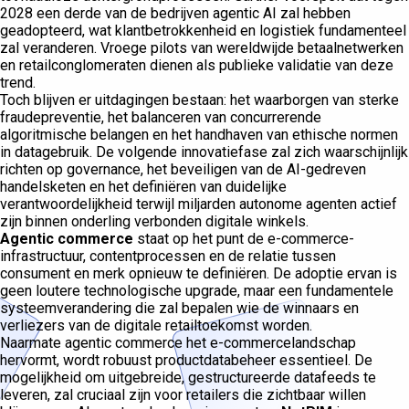
2028 een derde van de bedrijven agentic AI zal hebben
geadopteerd, wat klantbetrokkenheid en logistiek fundamenteel
zal veranderen. Vroege pilots van wereldwijde betaalnetwerken
en retailconglomeraten dienen als publieke validatie van deze
trend.
Toch blijven er uitdagingen bestaan: het waarborgen van sterke
fraudepreventie, het balanceren van concurrerende
algoritmische belangen en het handhaven van ethische normen
in datagebruik. De volgende innovatiefase zal zich waarschijnlijk
richten op governance, het beveiligen van de AI-gedreven
handelsketen en het definiëren van duidelijke
verantwoordelijkheid terwijl miljarden autonome agenten actief
zijn binnen onderling verbonden digitale winkels.
Agentic commerce
staat op het punt de e-commerce-
infrastructuur, contentprocessen en de relatie tussen
consument en merk opnieuw te definiëren. De adoptie ervan is
geen loutere technologische upgrade, maar een fundamentele
systeemverandering die zal bepalen wie de winnaars en
verliezers van de digitale retailtoekomst worden.
Naarmate agentic commerce het e-commercelandschap
hervormt, wordt robuust productdatabeheer essentieel. De
mogelijkheid om uitgebreide, gestructureerde datafeeds te
leveren, zal cruciaal zijn voor retailers die zichtbaar willen