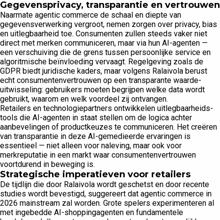
Gegevensprivacy, transparantie en vertrouwen
Naarmate agentic commerce de schaal en diepte van
gegevensverwerking vergroot, nemen zorgen over privacy, bias
en uitlegbaarheid toe. Consumenten zullen steeds vaker niet
direct met merken communiceren, maar via hun AI-agenten —
een verschuiving die de grens tussen persoonlijke service en
algoritmische beïnvloeding vervaagt. Regelgeving zoals de
GDPR biedt juridische kaders, maar volgens Ralaivola berust
echt consumentenvertrouwen op een transparante waarde-
uitwisseling: gebruikers moeten begrijpen welke data wordt
gebruikt, waarom en welk voordeel zij ontvangen.
Retailers en technologiepartners ontwikkelen uitlegbaarheids-
tools die AI-agenten in staat stellen om de logica achter
aanbevelingen of productkeuzes te communiceren. Het creëren
van transparantie in deze AI-gemedieerde ervaringen is
essentieel — niet alleen voor naleving, maar ook voor
merkreputatie in een markt waar consumentenvertrouwen
voortdurend in beweging is.
Strategische imperatieven voor retailers
De tijdlijn die door Ralaivola wordt geschetst en door recente
studies wordt bevestigd, suggereert dat agentic commerce in
2026 mainstream zal worden. Grote spelers experimenteren al
met ingebedde AI-shoppingagenten en fundamentele