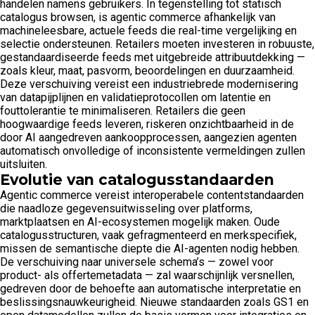
handelen namens gebruikers. In tegenstelling tot statisch
catalogus browsen, is agentic commerce afhankelijk van
machineleesbare, actuele feeds die real-time vergelijking en
selectie ondersteunen. Retailers moeten investeren in robuuste,
gestandaardiseerde feeds met uitgebreide attribuutdekking —
zoals kleur, maat, pasvorm, beoordelingen en duurzaamheid.
Deze verschuiving vereist een industriebrede modernisering
van datapijplijnen en validatieprotocollen om latentie en
fouttolerantie te minimaliseren. Retailers die geen
hoogwaardige feeds leveren, riskeren onzichtbaarheid in de
door AI aangedreven aankoopprocessen, aangezien agenten
automatisch onvolledige of inconsistente vermeldingen zullen
uitsluiten.
Evolutie van catalogusstandaarden
Agentic commerce vereist interoperabele contentstandaarden
die naadloze gegevensuitwisseling over platforms,
marktplaatsen en AI-ecosystemen mogelijk maken. Oude
catalogusstructuren, vaak gefragmenteerd en merkspecifiek,
missen de semantische diepte die AI-agenten nodig hebben.
De verschuiving naar universele schema’s — zowel voor
product- als offertemetadata — zal waarschijnlijk versnellen,
gedreven door de behoefte aan automatische interpretatie en
beslissingsnauwkeurigheid. Nieuwe standaarden zoals GS1 en