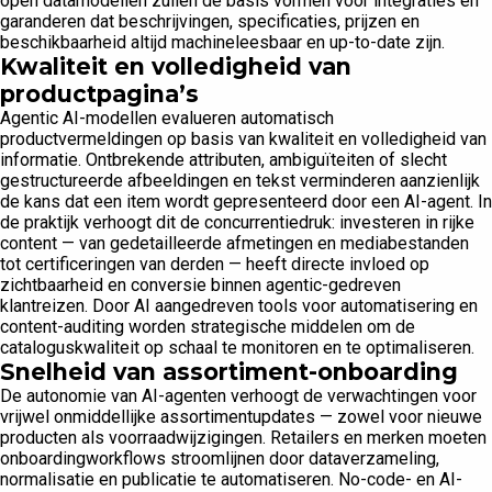
open datamodellen zullen de basis vormen voor integraties en
garanderen dat beschrijvingen, specificaties, prijzen en
beschikbaarheid altijd machineleesbaar en up-to-date zijn.
Kwaliteit en volledigheid van
productpagina’s
Agentic AI-modellen evalueren automatisch
productvermeldingen op basis van kwaliteit en volledigheid van
informatie. Ontbrekende attributen, ambiguïteiten of slecht
gestructureerde afbeeldingen en tekst verminderen aanzienlijk
de kans dat een item wordt gepresenteerd door een AI-agent. In
de praktijk verhoogt dit de concurrentiedruk: investeren in rijke
content — van gedetailleerde afmetingen en mediabestanden
tot certificeringen van derden — heeft directe invloed op
zichtbaarheid en conversie binnen agentic-gedreven
klantreizen. Door AI aangedreven tools voor automatisering en
content-auditing worden strategische middelen om de
cataloguskwaliteit op schaal te monitoren en te optimaliseren.
Snelheid van assortiment-onboarding
De autonomie van AI-agenten verhoogt de verwachtingen voor
vrijwel onmiddellijke assortimentupdates — zowel voor nieuwe
producten als voorraadwijzigingen. Retailers en merken moeten
onboardingworkflows stroomlijnen door dataverzameling,
normalisatie en publicatie te automatiseren. No-code- en AI-