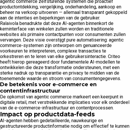
agentic commerce zelfsturende systemen die proactief
productontdekking, vergelijking, onderhandeling, aankoop en
beheer na verkoop uitvoeren — allemaal transparant gekoppeld
aan de intenties en beperkingen van de gebruiker.
Ralaivola benadrukte dat deze AI-agenten binnenkort de
kerninterface van winkelen zullen worden en traditionele
websites als primaire contactpunten voor consumenten zullen
vervangen. Deze visie overstijgt pure automatisering: agentic
commerce-systemen zijn ontworpen om genuanceerde
voorkeuren te interpreteren, complexe transacties te
orkestreren en te leren van elke gebruikersinteractie. Criteo
heeft hierop gereageerd door fundamentele AI-modellen te
ontwikkelen die deze transformatie ondersteunen, met een
sterke nadruk op transparantie en privacy te midden van de
toenemende waarde en stroom van consumentengegevens.
De betekenis voor e-commerce en
contentinfrastructuur
De opkomst van agentic commerce markeert een keerpunt in
digitale retail, met verstrekkende implicaties voor elk onderdeel
van de e-commerce-infrastructuur en contentprocessen.
Impact op productdata-feeds
AI-agenten hebben gedetailleerde, nauwkeurige en
gestructureerde productinformatie nodig om effectief te kunnen