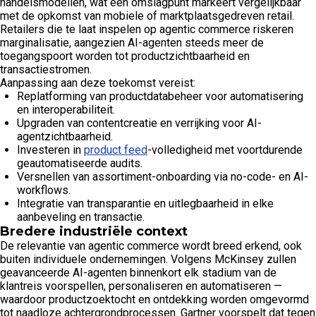
handelsmodellen, wat een omslagpunt markeert vergelijkbaar
met de opkomst van mobiele of marktplaatsgedreven retail.
Retailers die te laat inspelen op agentic commerce riskeren
marginalisatie, aangezien AI-agenten steeds meer de
toegangspoort worden tot productzichtbaarheid en
transactiestromen.
Aanpassing aan deze toekomst vereist:
Replatforming van productdatabeheer voor automatisering
en interoperabiliteit.
Upgraden van contentcreatie en verrijking voor AI-
agentzichtbaarheid.
Investeren in
product feed
-volledigheid met voortdurende
geautomatiseerde audits.
Versnellen van assortiment-onboarding via no-code- en AI-
workflows.
Integratie van transparantie en uitlegbaarheid in elke
aanbeveling en transactie.
Bredere industriële context
De relevantie van agentic commerce wordt breed erkend, ook
buiten individuele ondernemingen. Volgens McKinsey zullen
geavanceerde AI-agenten binnenkort elk stadium van de
klantreis voorspellen, personaliseren en automatiseren —
waardoor productzoektocht en ontdekking worden omgevormd
tot naadloze achtergrondprocessen. Gartner voorspelt dat tegen