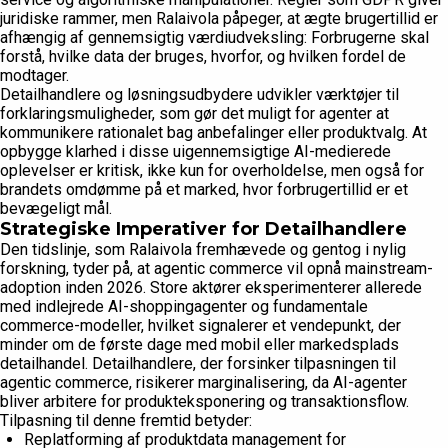
juridiske rammer, men Ralaivola påpeger, at ægte brugertillid er
afhængig af gennemsigtig værdiudveksling: Forbrugerne skal
forstå, hvilke data der bruges, hvorfor, og hvilken fordel de
modtager.
Detailhandlere og løsningsudbydere udvikler værktøjer til
forklaringsmuligheder, som gør det muligt for agenter at
kommunikere rationalet bag anbefalinger eller produktvalg. At
opbygge klarhed i disse uigennemsigtige AI-medierede
oplevelser er kritisk, ikke kun for overholdelse, men også for
brandets omdømme på et marked, hvor forbrugertillid er et
bevægeligt mål.
Strategiske Imperativer for Detailhandlere
Den tidslinje, som Ralaivola fremhævede og gentog i nylig
forskning, tyder på, at agentic commerce vil opnå mainstream-
adoption inden 2026. Store aktører eksperimenterer allerede
med indlejrede AI-shoppingagenter og fundamentale
commerce-modeller, hvilket signalerer et vendepunkt, der
minder om de første dage med mobil eller markedsplads
detailhandel. Detailhandlere, der forsinker tilpasningen til
agentic commerce, risikerer marginalisering, da AI-agenter
bliver arbitere for produkteksponering og transaktionsflow.
Tilpasning til denne fremtid betyder:
Replatforming af produktdata management for