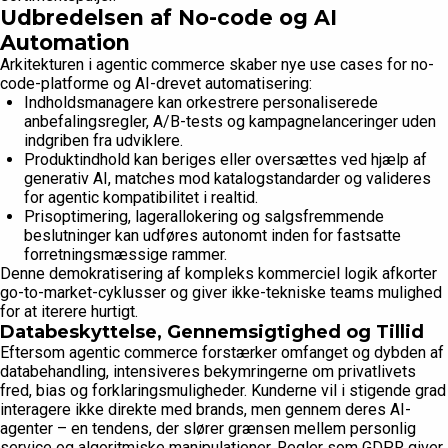
Udbredelsen af No-code og AI
Automation
Arkitekturen i agentic commerce skaber nye use cases for no-
code-platforme og AI-drevet automatisering:
Indholdsmanagere kan orkestrere personaliserede
anbefalingsregler, A/B-tests og kampagnelanceringer uden
indgriben fra udviklere.
Produktindhold kan beriges eller oversættes ved hjælp af
generativ AI, matches mod katalogstandarder og valideres
for agentic kompatibilitet i realtid.
Prisoptimering, lagerallokering og salgsfremmende
beslutninger kan udføres autonomt inden for fastsatte
forretningsmæssige rammer.
Denne demokratisering af kompleks kommerciel logik afkorter
go-to-market-cyklusser og giver ikke-tekniske teams mulighed
for at iterere hurtigt.
Databeskyttelse, Gennemsigtighed og Tillid
Eftersom agentic commerce forstærker omfanget og dybden af
databehandling, intensiveres bekymringerne om privatlivets
fred, bias og forklaringsmuligheder. Kunderne vil i stigende grad
interagere ikke direkte med brands, men gennem deres AI-
agenter – en tendens, der slører grænsen mellem personlig
service og algoritmiske manipulationer. Regler som GDPR giver