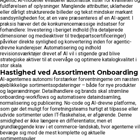
Agentic AI-modeller evaluerer automatisk lister for kvaliteten og
fuldførelsen af oplysninger. Manglende attributter, uklarheder
eller dårligt strukturerede billeder og tekst mindsker markant
sandsynligheden for, at en vare præsenteres af en AI-agent. I
praksis hæver det de konkurrencemæssige indsatser for
forhandlere: Investering i beriget indhold (fra detaljerede
dimensioner og medieaktiver til tredjepartscertificeringer)
påvirker direkte synlighed og konvertering inden for agentic-
drevne kunderejser. Automatisering og indhold
revisionsværktøjer drevet af AI vil i stigende grad blive
strategiske aktiver til at overvåge og optimere katalogkvalitet i
stor skala.
Hastighed ved Assortiment Onboarding
AI-agenternes autonomi forstærker forventningerne om næsten
øjeblikkelige sortimentsopdateringer – både for nye produkter
og lagerændringer. Detailhandlere og brands skal strømline
onboarding-workflows og automatisere dataindsamling,
normalisering og publicering. No-code og AI-drevne platforme,
som gør det muligt for forretningsteams hurtigt at tilpasse eller
udvide sortimenter uden IT-flaskehalse, er afgørende. Denne
smidighed er ikke længere en differentiator, men et
grundlæggende krav i et commerce-landskab, hvor agenterne vil
bevæge sig mod de mest komplette og aktuelle
sortimentspuljer.