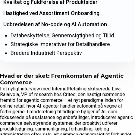
Kvalitet og Fuldførelse af Produktsider
Hastighed ved Assortiment Onboarding
Udbredelsen af No-code og AI Automation
Databeskyttelse, Gennemsigtighed og Tillid
Strategiske Imperativer for Detailhandlere
Bredere Industrielt Perspektiv
Hvad er der sket: Fremkomsten af Agentic
Commerce
I et nyligt interview med InternetRetailing skitserede Liva
Ralaivola, VP of research hos Criteo, den hastigt nærmende
fremtid for agentic commerce – et nyt paradigme inden for
online retail, hvor AI-agenter handler autonomt på vegne af
forbrugerne. I modsætning til tidligere bølger af AI, som
fokuserede på assistance og anbefalinger, introducerer agentic
commerce selvstyrende systemer, der proaktivt udfører
produktsøgning, sammenligning, forhandling, køb og
administration efter salg, alt sammen gennemsigtigt forbundet