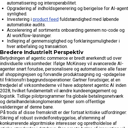
automatisering og interoperabilitet.
Opgradering af indholdsgenerering og berigelse for AI-agent
synlighed.
Investering i
product feed
fuldstændighed med løbende
automatiske audits.
Accelerering af sortiments onboarding gennem no-code og
AI workflow-løsninger.
Indlejring af gennemsigtighed og forklaringsmuligheder i
hver anbefaling og transaktion.
Bredere Industrielt Perspektiv
Betydningen af agentic commerce er bredt anerkendt ud over
individuelle virksomheder. Ifølge McKinsey vil avancerede AI-
agenter snart forudse, personalisere og automatisere alle faser
af shoppingrejsen og forvandle produktsøgning og -opdagelse
til friktionsfri baggrundsoperationer. Gartner forudsiger, at en
tredjedel af virksomhederne vil have adopteret agentic AI inden
2028, hvilket fundamentalt vil ændre kundeengagement og
logistik. Tidlige pilotprogrammer fra globale betalingsnetværk
og detailhandelskonglomerater tjener som offentlige
valideringer af denne bane.
På trods af disse fremskridt er der fortsat kritiske udfordringer:
Sikring af robust svindelforebyggelse, afstemning af
konkurrerende algoritmiske interesser og opretholdelse af