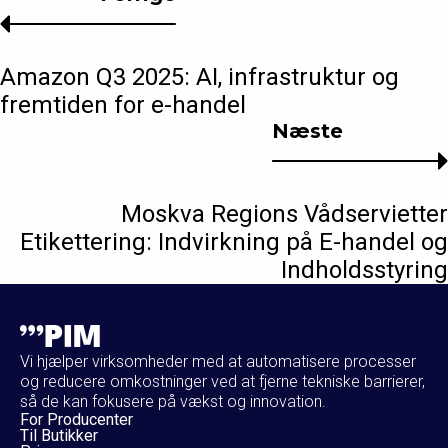
Amazon Q3 2025: AI, infrastruktur og
fremtiden for e-handel
Næste
Moskva Regions Vådservietter
Etikettering: Indvirkning på E-handel og
Indholdsstyring
Vi hjælper virksomheder med at automatisere processer
og reducere omkostninger ved at fjerne tekniske barrierer,
så de kan fokusere på vækst og innovation.
For Producenter
Til Butikker