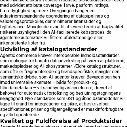
med udvidet attribute coverage: farve, pasform, ratings,
bæredygtighed og mere. Overgangen tvinger en
industriomspændende opgradering af datapipelines og
valideringsprotokoller, der minimerer latenstider og
fejltolerance. Manglende evne til at levere feeds af høj kvalitet
risikerer usynlighed i den AI-faciliterede købsproces, da
agenterne automatisk vil filtrere ufuldstændige eller
inkonsistente lister fra.
Udvikling af katalogstandarder
Agentic commerce kræver interoperable indholdsstandarder,
som muliggør friktionsfri dataudveksling på tværs af platforme,
markedspladser og AI-økosystemer. Ældre katalogstrukturer,
som ofte er fragmenterede og brandspecifikke, mangler den
semantiske dybde, som AI-agenter kræver. Bevægelsen hen
imod universelle skemaer – både for produkt- og
tilbudsmetadata – vil sandsynligvis accelerere, drevet af
behovet for automatisk fortolkning og beslutningstagningens
nøjagtighed. Nye standarder som GS1 og åbne datamodeller vil
ligge til grund for integrationer og sikre, at beskrivelser,
specifikationer, priser og tilgængelighed er maskinforbrugbare
og altid opdaterede.
Kvalitet og Fuldførelse af Produktsider