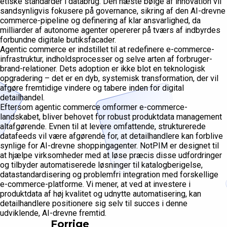
etiske standarder i databrug. Den næste bølge af innovation vil
sandsynligvis fokusere på governance, sikring af den AI-drevne
commerce-pipeline og definering af klar ansvarlighed, da
milliarder af autonome agenter opererer på tværs af indbyrdes
forbundne digitale butiksfacader.
Agentic commerce er indstillet til at redefinere e-commerce-
infrastruktur, indholdsprocesser og selve arten af forbruger-
brand-relationer. Dets adoption er ikke blot en teknologisk
opgradering – det er en dyb, systemisk transformation, der vil
afgøre fremtidige vindere og tabere inden for digital
detailhandel.
Eftersom agentic commerce omformer e-commerce-
landskabet, bliver behovet for robust produktdata management
altafgørende. Evnen til at levere omfattende, strukturerede
datafeeds vil være afgørende for, at detailhandlere kan forblive
synlige for AI-drevne shoppingagenter. NotPIM er designet til
at hjælpe virksomheder med at løse præcis disse udfordringer
og tilbyder automatiserede løsninger til katalogberigelse,
datastandardisering og problemfri integration med forskellige
e-commerce-platforme. Vi mener, at ved at investere i
produktdata af høj kvalitet og udnytte automatisering, kan
detailhandlere positionere sig selv til succes i denne
udviklende, AI-drevne fremtid.
Forrige