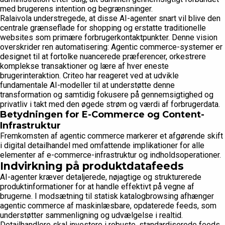
med brugerens intention og begrænsninger.
Ralaivola understregede, at disse AI-agenter snart vil blive den
centrale grænseflade for shopping og erstatte traditionelle
websites som primære forbrugerkontaktpunkter. Denne vision
overskrider ren automatisering: Agentic commerce-systemer er
designet til at fortolke nuancerede præferencer, orkestrere
komplekse transaktioner og lære af hver eneste
brugerinteraktion. Criteo har reageret ved at udvikle
fundamentale AI-modeller til at understøtte denne
transformation og samtidig fokusere på gennemsigtighed og
privatliv i takt med den øgede strøm og værdi af forbrugerdata.
Betydningen for E-Commerce og Content-
Infrastruktur
Fremkomsten af agentic commerce markerer et afgørende skift
i digital detailhandel med omfattende implikationer for alle
elementer af e-commerce-infrastruktur og indholdsoperationer.
Indvirkning på produktdatafeeds
AI-agenter kræver detaljerede, nøjagtige og strukturerede
produktinformationer for at handle effektivt på vegne af
brugerne. I modsætning til statisk katalogbrowsing afhænger
agentic commerce af maskinlæsbare, opdaterede feeds, som
understøtter sammenligning og udvælgelse i realtid.
Detailhandlere skal investere i robuste, standardiserede feeds