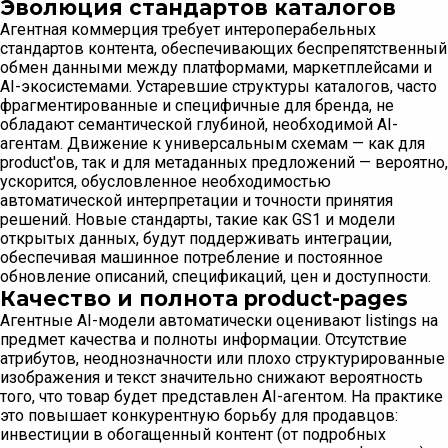
Эволюция стандартов каталогов
Агентная коммерция требует интероперабельных
стандартов контента, обеспечивающих беспрепятственный
обмен данными между платформами, маркетплейсами и
AI-экосистемами. Устаревшие структуры каталогов, часто
фрагментированные и специфичные для бренда, не
обладают семантической глубиной, необходимой AI-
агентам. Движение к универсальным схемам — как для
product'ов, так и для метаданных предложений — вероятно,
ускорится, обусловленное необходимостью
автоматической интерпретации и точности принятия
решений. Новые стандарты, такие как GS1 и модели
открытых данных, будут поддерживать интеграции,
обеспечивая машинное потребление и постоянное
обновление описаний, спецификаций, цен и доступности.
Качество и полнота product-pages
Агентные AI-модели автоматически оценивают listings на
предмет качества и полноты информации. Отсутствие
атрибутов, неоднозначности или плохо структурированные
изображения и текст значительно снижают вероятность
того, что товар будет представлен AI-агентом. На практике
это повышает конкурентную борьбу для продавцов:
инвестиции в обогащенный контент (от подробных