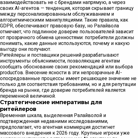
взаимодействовать не с брендами напрямую, а через
своих AI-агентов — тенденция, которая скрывает границу
между персонализированным обслуживанием и
алгоритмическими манипуляциями. Такие правила, как
GDPR, обеспечивают правовую базу, но Ралайвола
отмечает, что подлинное доверие пользователей зависит
от прозрачного обмена ценностями: потребители должны
понимать, какие данные используются, почему и какую
выгоду они получают.
Ритейлеры и поставщики решений разрабатывают
инструменты объяснимости, позволяющие агентам
сообщать обоснование своих рекомендаций или выбора
product'ов. Внесение ясности в эти непрозрачные AI-
опосредованные процессы имеет решающее значение не
только для соответствия требованиям, но и для репутации
бренда на рынке, где доверие потребителей является
переменной величиной.
Стратегические императивы для
ритейлеров
Временная шкала, выделенная Ралайволой и
подтвержденная недавними исследованиями,
предполагает, что агентная коммерция достигнет
массового внедрения к 2026 году. Крупные игроки уже