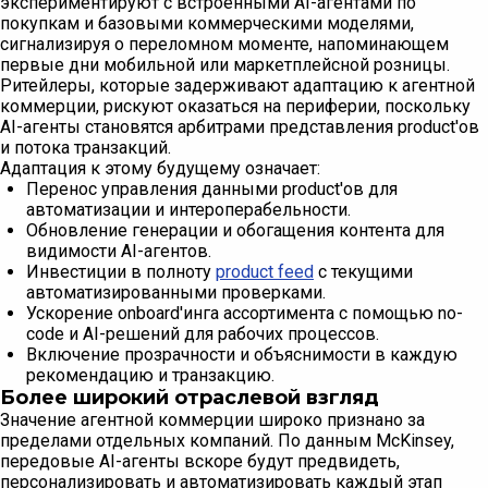
экспериментируют с встроенными AI-агентами по
покупкам и базовыми коммерческими моделями,
сигнализируя о переломном моменте, напоминающем
первые дни мобильной или маркетплейсной розницы.
Ритейлеры, которые задерживают адаптацию к агентной
коммерции, рискуют оказаться на периферии, поскольку
AI-агенты становятся арбитрами представления product'ов
и потока транзакций.
Адаптация к этому будущему означает:
Перенос управления данными product'ов для
автоматизации и интероперабельности.
Обновление генерации и обогащения контента для
видимости AI-агентов.
Инвестиции в полноту
product feed
с текущими
автоматизированными проверками.
Ускорение onboard'инга ассортимента с помощью no-
code и AI-решений для рабочих процессов.
Включение прозрачности и объяснимости в каждую
рекомендацию и транзакцию.
Более широкий отраслевой взгляд
Значение агентной коммерции широко признано за
пределами отдельных компаний. По данным McKinsey,
передовые AI-агенты вскоре будут предвидеть,
персонализировать и автоматизировать каждый этап