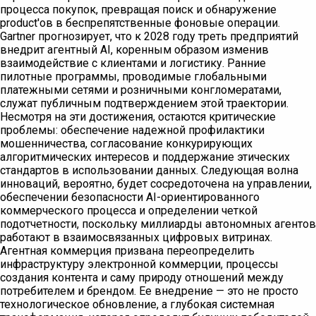
процесса покупок, превращая поиск и обнаружение
product'ов в беспрепятственные фоновые операции.
Gartner прогнозирует, что к 2028 году треть предприятий
внедрит агентный AI, коренным образом изменив
взаимодействие с клиентами и логистику. Ранние
пилотные программы, проводимые глобальными
платежными сетями и розничными конгломератами,
служат публичным подтверждением этой траектории.
Несмотря на эти достижения, остаются критические
проблемы: обеспечение надежной профилактики
мошенничества, согласование конкурирующих
алгоритмических интересов и поддержание этических
стандартов в использовании данных. Следующая волна
инноваций, вероятно, будет сосредоточена на управлении,
обеспечении безопасности AI-ориентированного
коммерческого процесса и определении четкой
подотчетности, поскольку миллиарды автономных агентов
работают в взаимосвязанных цифровых витринах.
Агентная коммерция призвана переопределить
инфраструктуру электронной коммерции, процессы
создания контента и саму природу отношений между
потребителем и брендом. Ее внедрение — это не просто
технологическое обновление, а глубокая системная