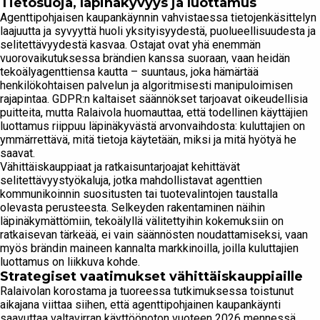
Tietosuoja, läpinäkyvyys ja luottamus
Agenttipohjaisen kaupankäynnin vahvistaessa tietojenkäsittelyn
laajuutta ja syvyyttä huoli yksityisyydestä, puolueellisuudesta ja
selitettävyydestä kasvaa. Ostajat ovat yhä enemmän
vuorovaikutuksessa brändien kanssa suoraan, vaan heidän
tekoälyagenttiensa kautta – suuntaus, joka hämärtää
henkilökohtaisen palvelun ja algoritmisesti manipuloimisen
rajapintaa. GDPR:n kaltaiset säännökset tarjoavat oikeudellisia
puitteita, mutta Ralaivola huomauttaa, että todellinen käyttäjien
luottamus riippuu läpinäkyvästä arvonvaihdosta: kuluttajien on
ymmärrettävä, mitä tietoja käytetään, miksi ja mitä hyötyä he
saavat.
Vähittäiskauppiaat ja ratkaisuntarjoajat kehittävät
selitettävyystyökaluja, jotka mahdollistavat agenttien
kommunikoinnin suositusten tai tuotevalintojen taustalla
olevasta perusteesta. Selkeyden rakentaminen näihin
läpinäkymättömiin, tekoälyllä välitettyihin kokemuksiin on
ratkaisevan tärkeää, ei vain säännösten noudattamiseksi, vaan
myös brändin maineen kannalta markkinoilla, joilla kuluttajien
luottamus on liikkuva kohde.
Strategiset vaatimukset vähittäiskauppiaille
Ralaivolan korostama ja tuoreessa tutkimuksessa toistunut
aikajana viittaa siihen, että agenttipohjainen kaupankäynti
saavuttaa valtavirran käyttöönoton vuoteen 2026 mennessä.