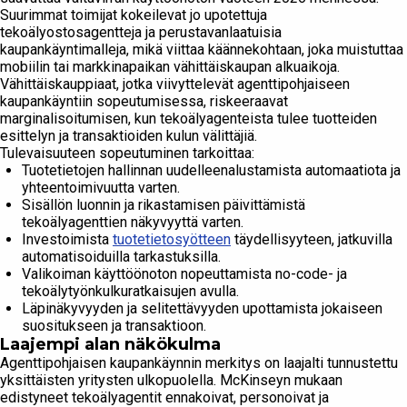
Suurimmat toimijat kokeilevat jo upotettuja
tekoälyostosagentteja ja perustavanlaatuisia
kaupankäyntimalleja, mikä viittaa käännekohtaan, joka muistuttaa
mobiilin tai markkinapaikan vähittäiskaupan alkuaikoja.
Vähittäiskauppiaat, jotka viivyttelevät agenttipohjaiseen
kaupankäyntiin sopeutumisessa, riskeeraavat
marginalisoitumisen, kun tekoälyagenteista tulee tuotteiden
esittelyn ja transaktioiden kulun välittäjiä.
Tulevaisuuteen sopeutuminen tarkoittaa:
Tuotetietojen hallinnan uudelleenalustamista automaatiota ja
yhteentoimivuutta varten.
Sisällön luonnin ja rikastamisen päivittämistä
tekoälyagenttien näkyvyyttä varten.
Investoimista
tuotetietosyötteen
täydellisyyteen, jatkuvilla
automatisoiduilla tarkastuksilla.
Valikoiman käyttöönoton nopeuttamista no-code- ja
tekoälytyönkulkuratkaisujen avulla.
Läpinäkyvyyden ja selitettävyyden upottamista jokaiseen
suositukseen ja transaktioon.
Laajempi alan näkökulma
Agenttipohjaisen kaupankäynnin merkitys on laajalti tunnustettu
yksittäisten yritysten ulkopuolella. McKinseyn mukaan
edistyneet tekoälyagentit ennakoivat, personoivat ja