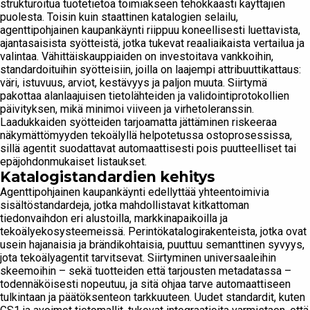
strukturoitua tuotetietoa toimiakseen tehokkaasti käyttäjien
puolesta. Toisin kuin staattinen katalogien selailu,
agenttipohjainen kaupankäynti riippuu koneellisesti luettavista,
ajantasaisista syötteistä, jotka tukevat reaaliaikaista vertailua ja
valintaa. Vähittäiskauppiaiden on investoitava vankkoihin,
standardoituihin syötteisiin, joilla on laajempi attribuuttikattaus:
väri, istuvuus, arviot, kestävyys ja paljon muuta. Siirtymä
pakottaa alanlaajuisen tietolähteiden ja validointiprotokollien
päivityksen, mikä minimoi viiveen ja virhetoleranssin.
Laadukkaiden syötteiden tarjoamatta jättäminen riskeeraa
näkymättömyyden tekoälyllä helpotetussa ostoprosessissa,
sillä agentit suodattavat automaattisesti pois puutteelliset tai
epäjohdonmukaiset listaukset.
Katalogistandardien kehitys
Agenttipohjainen kaupankäynti edellyttää yhteentoimivia
sisältöstandardeja, jotka mahdollistavat kitkattoman
tiedonvaihdon eri alustoilla, markkinapaikoilla ja
tekoälyekosysteemeissä. Perintökatalogirakenteista, jotka ovat
usein hajanaisia ja brändikohtaisia, puuttuu semanttinen syvyys,
jota tekoälyagentit tarvitsevat. Siirtyminen universaaleihin
skeemoihin – sekä tuotteiden että tarjousten metadatassa –
todennäköisesti nopeutuu, ja sitä ohjaa tarve automaattiseen
tulkintaan ja päätöksenteon tarkkuuteen. Uudet standardit, kuten