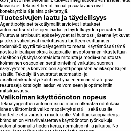
GS1 ja avoimet tietomallit, tukevat integraatioita varmistaen, että
kuvaukset, tekniset tiedot, hinnat ja saatavuus ovat
konekäyttöisiä ja aina päivitettyjä.
Tuotesivujen laatu ja täydellisyys
Agenttipohjaiset tekoälymallit arvioivat listaukset
automaattisesti tietojen laadun ja täydellisyyden perusteella.
Puuttuvat attribuutit, epäselvyydet tai huonosti jäsennellyt kuvat
ja teksti vähentävät merkittävästi tuotteen esittämisen
todennäköisyyttä tekoälyagentin toimesta. Käytännössä tämä
nostaa kilpailupanoksia kauppiaille: investoiminen rikastettuun
sisältöön (yksityiskohtaisista mitoista ja media-aineistosta
kolmannen osapuolen sertifiointeihin) vaikuttaa suoraan
näkyvyyteen ja konversioon agenttipohjaisten asiakaspolkujen
sisällä. Tekoälyllä varustetut automaatio- ja
sisällöntarkastustyökalut ovat yhä enemmän strategisia
resursseja katalogin laadun valvomiseen ja optimointiin
mittakaavassa.
Valikoiman käyttöönoton nopeus
Tekoälyagenttien autonomisuus monimutkaistaa odotuksia
lähes välittömistä valikoimapäivityksistä – sekä uusille
tuotteille että varaston muutoksille. Vähittäiskauppiaiden ja
brändien on virtaviivaistettava käyttöönoton työnkulkuja
automatisoimalla tiedon keruu, normalisointi ja julkaisu. No-