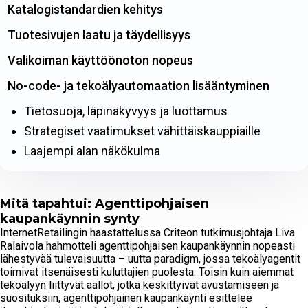
Katalogistandardien kehitys
Tuotesivujen laatu ja täydellisyys
Valikoiman käyttöönoton nopeus
No-code- ja tekoälyautomaation lisääntyminen
Tietosuoja, läpinäkyvyys ja luottamus
Strategiset vaatimukset vähittäiskauppiaille
Laajempi alan näkökulma
Mitä tapahtui: Agenttipohjaisen
kaupankäynnin synty
InternetRetailingin haastattelussa Criteon tutkimusjohtaja Liva
Ralaivola hahmotteli agenttipohjaisen kaupankäynnin nopeasti
lähestyvää tulevaisuutta – uutta paradigm, jossa tekoälyagentit
toimivat itsenäisesti kuluttajien puolesta. Toisin kuin aiemmat
tekoälyyn liittyvät aallot, jotka keskittyivät avustamiseen ja
suosituksiin, agenttipohjainen kaupankäynti esittelee