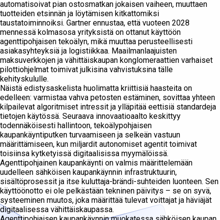
automatisoivat pian ostosmatkan jokaisen vaiheen, muuttaen
tuotteiden etsinnän ja löytämisen kitkattomiksi
taustatoiminnoiksi. Gartner ennustaa, että vuoteen 2028
mennessä kolmasosa yrityksistä on ottanut käyttöön
agenttipohjaisen tekoälyn, mikä muuttaa perusteellisesti
asiakasyhteyksiä ja logistiikkaa. Maailmanlaajuisten
maksuverkkojen ja vähittäiskaupan konglomeraattien varhaiset
pilottiohjelmat toimivat julkisina vahvistuksina tälle
kehityskululle.
Näistä edistysaskelista huolimatta kriittisiä haasteita on
edelleen: varmistaa vahva petosten estäminen, sovittaa yhteen
kilpailevat algoritmiset intressit ja ylläpitää eettisiä standardeja
tietojen käytössä. Seuraava innovaatioaalto keskittyy
todennäköisesti hallintoon, tekoälypohjaisen
kaupankäyntiputken turvaamiseen ja selkeän vastuun
määrittämiseen, kun miljardit autonomiset agentit toimivat
toisiinsa kytketyissä digitaalisissa myymälöissä.
Agenttipohjainen kaupankäynti on valmis määrittelemään
uudelleen sähköisen kaupankäynnin infrastruktuurin,
sisältöprosessit ja itse kuluttaja-brändi-suhteiden luonteen. Sen
käyttöönotto ei ole pelkästään tekninen päivitys – se on syvä,
systeeminen muutos, joka määrittää tulevat voittajat ja häviäjät
digitaalisessa vähittäiskaupassa.
Agenttipohjaisen kaupankäynnin muokatessa sähköisen kaupan