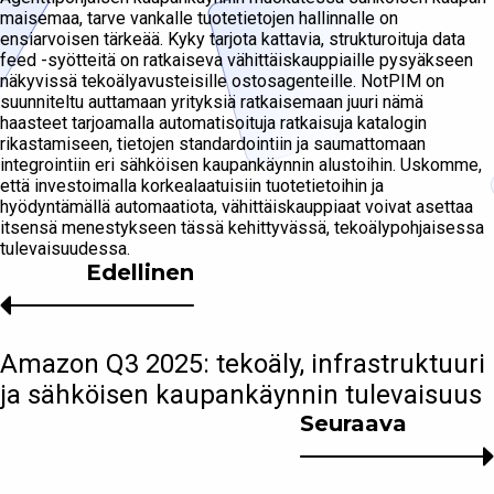
maisemaa, tarve vankalle tuotetietojen hallinnalle on
ensiarvoisen tärkeää. Kyky tarjota kattavia, strukturoituja data
feed -syötteitä on ratkaiseva vähittäiskauppiaille pysyäkseen
näkyvissä tekoälyavusteisille ostosagenteille. NotPIM on
suunniteltu auttamaan yrityksiä ratkaisemaan juuri nämä
haasteet tarjoamalla automatisoituja ratkaisuja katalogin
rikastamiseen, tietojen standardointiin ja saumattomaan
integrointiin eri sähköisen kaupankäynnin alustoihin. Uskomme,
että investoimalla korkealaatuisiin tuotetietoihin ja
hyödyntämällä automaatiota, vähittäiskauppiaat voivat asettaa
itsensä menestykseen tässä kehittyvässä, tekoälypohjaisessa
tulevaisuudessa.
Edellinen
Amazon Q3 2025: tekoäly, infrastruktuuri
ja sähköisen kaupankäynnin tulevaisuus
Seuraava