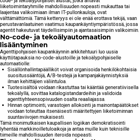
code- ja tekoälypohjaiset alustat, jotka antavat
liiketoimintaryhmille mahdollisuuden nopeasti mukauttaa tai
laajentaa valikoimiaan ilman IT-pullonkauloja, ovat
välttämättömiä. Tämä ketteryys ei ole enää erottava tekijä, vaan
perustavanlaatuinen vaatimus kaupankäyntiympäristössä, jossa
agentit hakeutuvat täydellisimpiin ja ajantasaisimpiin valikoimiin.
No-code- ja tekoälyautomaation
lisääntyminen
Agenttipohjaisen kaupankäynnin arkkitehtuuri luo uusia
käyttötapauksia no-code-alustoille ja tekoälypohjaiselle
automaatiolle:
Sisällönhallintapäälliköt voivat organisoida henkilökohtaisia
suositussääntöjä, A/B-testejä ja kampanjakäynnistyksiä
ilman kehittäjien väliintuloa.
Tuotesisältöä voidaan rikastuttaa tai kääntää generatiivisella
tekoälyllä, sovittaa katalogistandardeihin ja validoida
agenttiyhteensopivuuden osalta reaaliajassa.
Hinnan optimointi, varastojen allokointi ja mainontapäätökset
voidaan toteuttaa itsenäisesti määritettyjen liiketoiminnan
suuntaviivojen mukaisesti.
Tämä monimutkaisen kaupallisen logiikan demokratisointi
lyhentää markkinoilletuloaikoja ja antaa muille kuin teknisille
tiimeille mahdollisuuden iteroida nopeasti.