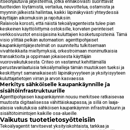
itseohjautuvia järjestelmiä, jotka ennakoivasti suorittavat
tuotteiden löytämistä, vertailua, neuvottelua, ostamista ja
myynnin jälkeistä hallintaa, kaikki läpinäkyvästi yhteydessä
käyttäjän aikomuksiin ja rajoituksiin.
Ralaivola korosti, että näistä tekoälyagenteista tulee pian
keskeinen käyttöliittymä ostoksille, korvaten perinteiset
verkkosivustot ensisijaisina kuluttajien kosketuspisteinä. Tämä
visio ylittää pelkän automaation: agenttipohjaiset
kaupankäyntijärjestelmät on suunniteltu tulkitsemaan
vivahteikkaita mieltymyksiä, orkestroimaan monimutkaisia
transaktioita ja oppimaan jokaisesta käyttäjän
vuorovaikutuksesta. Criteo on vastannut kehittämällä
perustavanlaatuisia tekoälymalleja tämän muutoksen tueksi ja
keskittynyt samanaikaisesti läpinäkyvyyteen ja yksityisyyteen
kuluttajatietojen virran ja arvon kasvaessa.
Merkitys sähköiselle kaupankäynnille ja
sisältöinfrastruktuurille
Agenttipohjaisen kaupankäynnin nousu merkitsee ratkaisevaa
muutosta digitaalisessa vähittäiskaupassa, ja sillä on laaja-
alaisia vaikutuksia sähköisen kaupankäynnin infrastruktuurin ja
sisältötoimintojen kaikille osa-alueille.
Vaikutus tuotetietosyötteisiin
Tekoälyagentit tarvitsevat yksityiskohtaista, tarkkaa ja