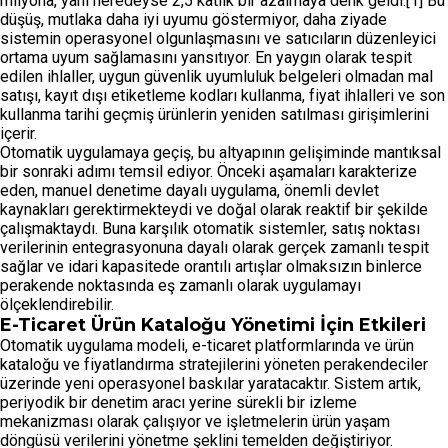
milyona, yani neredeyse 2,5 katlık bir azalmaya denk geldi.[1] Bu
düşüş, mutlaka daha iyi uyumu göstermiyor, daha ziyade
sistemin operasyonel olgunlaşmasını ve satıcıların düzenleyici
ortama uyum sağlamasını yansıtıyor. En yaygın olarak tespit
edilen ihlaller, uygun güvenlik uyumluluk belgeleri olmadan mal
satışı, kayıt dışı etiketleme kodları kullanma, fiyat ihlalleri ve son
kullanma tarihi geçmiş ürünlerin yeniden satılması girişimlerini
içerir.
Otomatik uygulamaya geçiş, bu altyapının gelişiminde mantıksal
bir sonraki adımı temsil ediyor. Önceki aşamaları karakterize
eden, manuel denetime dayalı uygulama, önemli devlet
kaynakları gerektirmekteydi ve doğal olarak reaktif bir şekilde
çalışmaktaydı. Buna karşılık otomatik sistemler, satış noktası
verilerinin entegrasyonuna dayalı olarak gerçek zamanlı tespit
sağlar ve idari kapasitede orantılı artışlar olmaksızın binlerce
perakende noktasında eş zamanlı olarak uygulamayı
ölçeklendirebilir.
E-Ticaret Ürün Kataloğu Yönetimi İçin Etkileri
Otomatik uygulama modeli, e-ticaret platformlarında ve ürün
kataloğu ve fiyatlandırma stratejilerini yöneten perakendeciler
üzerinde yeni operasyonel baskılar yaratacaktır. Sistem artık,
periyodik bir denetim aracı yerine sürekli bir izleme
mekanizması olarak çalışıyor ve işletmelerin ürün yaşam
döngüsü verilerini yönetme şeklini temelden değiştiriyor.