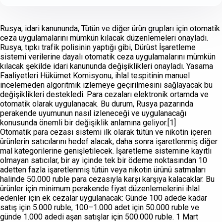
Rusya, idari kanununda, Tütün ve diğer ürün grupları için otomatik
ceza uygulamalarını mümkün kılacak düzenlemeleri onayladı.
Rusya, tıpkı trafik polisinin yaptığı gibi, Dürüst İşaretleme
sistemi verilerine dayalı otomatik ceza uygulamalarını mümkün
kılacak şekilde idari kanununda değişiklikleri onayladı. Yasama
Faaliyetleri Hükümet Komisyonu, ihlal tespitinin manuel
incelemeden algoritmik izlemeye geçirilmesini sağlayacak bu
değişiklikleri destekledi. Para cezaları elektronik ortamda ve
otomatik olarak uygulanacak. Bu durum, Rusya pazarında
perakende uyumunun nasıl izleneceği ve uygulanacağı
konusunda önemli bir değişiklik anlamına geliyor.[1]
Otomatik para cezası sistemi ilk olarak tütün ve nikotin içeren
ürünlerin satıcılarını hedef alacak, daha sonra işaretlenmiş diğer
mal kategorilerine genişletilecek. İşaretleme sistemine kayıtlı
olmayan satıcılar, bir ay içinde tek bir ödeme noktasından 10
adetten fazla işaretlenmiş tütün veya nikotin ürünü satmaları
halinde 50.000 ruble para cezasıyla karşı karşıya kalacaklar. Bu
ürünler için minimum perakende fiyat düzenlemelerini ihlal
edenler için ek cezalar uygulanacak: Günde 100 adede kadar
satış için 5.000 ruble, 100–1.000 adet için 50.000 ruble ve
günde 1.000 adedi aşan satışlar için 500.000 ruble. 1 Mart