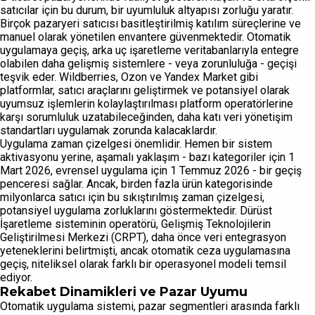
satıcılar için bu durum, bir uyumluluk altyapısı zorluğu yaratır.
Birçok pazaryeri satıcısı basitleştirilmiş katılım süreçlerine ve
manuel olarak yönetilen envantere güvenmektedir. Otomatik
uygulamaya geçiş, arka uç işaretleme veritabanlarıyla entegre
olabilen daha gelişmiş sistemlere - veya zorunluluğa - geçişi
teşvik eder. Wildberries, Ozon ve Yandex Market gibi
platformlar, satıcı araçlarını geliştirmek ve potansiyel olarak
uyumsuz işlemlerin kolaylaştırılması platform operatörlerine
karşı sorumluluk uzatabileceğinden, daha katı veri yönetişim
standartları uygulamak zorunda kalacaklardır.
Uygulama zaman çizelgesi önemlidir. Hemen bir sistem
aktivasyonu yerine, aşamalı yaklaşım - bazı kategoriler için 1
Mart 2026, evrensel uygulama için 1 Temmuz 2026 - bir geçiş
penceresi sağlar. Ancak, birden fazla ürün kategorisinde
milyonlarca satıcı için bu sıkıştırılmış zaman çizelgesi,
potansiyel uygulama zorluklarını göstermektedir. Dürüst
İşaretleme sisteminin operatörü, Gelişmiş Teknolojilerin
Geliştirilmesi Merkezi (CRPT), daha önce veri entegrasyon
yeteneklerini belirtmişti, ancak otomatik ceza uygulamasına
geçiş, niteliksel olarak farklı bir operasyonel modeli temsil
ediyor.
Rekabet Dinamikleri ve Pazar Uyumu
Otomatik uygulama sistemi, pazar segmentleri arasında farklı