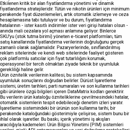
Etkilenen kritik bir alan fiyatlandırma yönetimi ve dinamik
fiyatlandırma stratejileridir. Tütün ve nikotin ürünleri için minimum
perakende fiyat düzenlemeleri, artık otomatik izlemeye ve ceza
hesaplamasına tabi tutuluyor ve bu durum, fiyatlandırma
hatalarının - ister kasıtlı indirimler ister veri girişi hataları olsun -
anında mali cezalara yol açması anlamına geliyor. Binlerce
SKU'yu (stok tutma birimi) yöneten e-ticaret platformları, tüm
satış kanallarında fiyatlandırma verilerinin doğruluğunu gerçek
zamanlı olarak sağlamalıdır. Pazaryerlerinde, sınıflandırılmış
reklam sitelerinde ve kendi web sitelerinde faaliyet gösteren
çok platformlu satıcılar için fiyat tutarlılığını korumak,
operasyonel bir tercih olmaktan ziyade teknik bir uyumluluk
gerekliliği haline gelir.
Ürün öznitelik verilerinin kalitesi, bu sistem kapsamında
uyumluluk sonuçlarını doğrudan belirler. Dürüst İşaretleme
sistemi, üretim tarihleri, parti numaraları ve son kullanma tarihleri
gibi ürünlere özgü bilgileri içeren DataMatrix kodları gerektirir.
Bu verilerin ürün kataloğu özniteliklerine çevrilmesindeki hatalar,
otomatik sistemlerin tespit edebileceği denetim izleri yaratır.
İşaretleme sistemindeki bir ürünün son kullanma tarihi, bir
perakende kataloğundaki gösterimiyle çelişirse, sistem bunu bir
ihlal olarak işaretler. Bu baskı, içerik yönetimi iş akışları
aracılığıyla kademeleri: Ürün Bilgisi Yönetimi (PIM) sistemleri