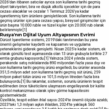
2026'dan itibaren satıcılar ayrıca son kullanma tarihi geçmiş
diyet takviyeleri, bira ve düşük alkollü içecekler için de para
cezası alacaklar ve cezalar 1 Temmuz 2026'ya kadar
işaretlenmiş tüm ürünlere genişletilecek. Son kullanma tarihi
geçmiş ürünler için para cezası yapısı, bireysel girişimciler için
ürün başına 10.000 ruble ve tüzel kişiler için 20.000 rub olarak
belirlenmiştir.[1]
Rusya'nın Dijital Uyum Altyapısının Evrimi
Dürüst İşaretleme sistemi, 2019'daki tanıtımından bu yana
önemli gelişmeler kaydetti ve kapsamını ve uygulama
yeteneklerini giderek genişletti. Nisan 2025'e kadar sistem, ek
olarak gönüllü test aşamasında olan 13 ürün grubuyla birlikte 27
emtia grubunu kapsıyordu.[1] Yalnızca 2024 yılında sistem,
perakende satış noktalarında 890 milyondan fazla yasa dışı ve
son kullanma tarihi geçmiş ürünü engelledi; bu ürünler arasında
351,5 milyon adet son kullanma tarihi geçmiş süt ürünü, 259
milyon paket tütün ürünü ve 101,5 milyon litreden fazla bira
bulunuyordu.[1] Bu rakamlar, sistemin, sorunlu ürünlerin tespit
edilmeden önce tüketicilere ulaşmasını engelleyerek bir kalite
kontrol mekanizması olarak işlev görme kapasitesini
göstermektedir.
Özellikle, tespit edilen ihlal sayısı 2024'te önemli ölçüde azaldı;
2023'teki 1,3 milyarı aşkın ihlalden, 2024'te yaklaşık 560