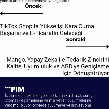
yönelik artan bir incelemeye yol açacaktır.
Önceki
TikTok Shop'ta Yükseliş: Kara Cuma
Başarısı ve E-Ticaretin Geleceği
Sonraki
Mango, Yapay Zeka ile Tedarik Zincirini
Kalite, Uyumluluk ve ABD'ye Genişleme
İçin Dönüştürüyor
İşletmelerin teknik engelleri ortadan kaldırarak süreçleri
otomatikleştirmelerine ve maliyetleri düşürmelerine
yardımcı oluyor, böylece büyümeye ve inovasyona