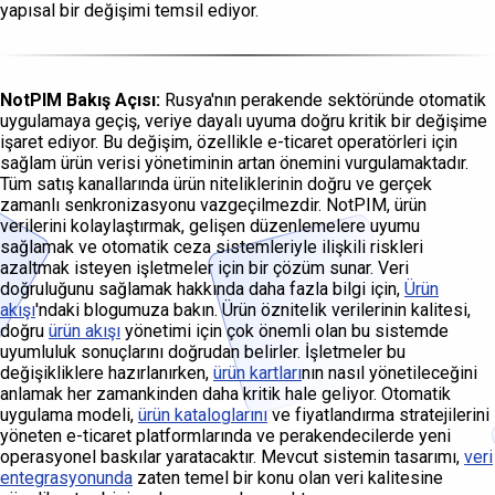
yapısal bir değişimi temsil ediyor.
NotPIM Bakış Açısı:
Rusya'nın perakende sektöründe otomatik
uygulamaya geçiş, veriye dayalı uyuma doğru kritik bir değişime
işaret ediyor. Bu değişim, özellikle e-ticaret operatörleri için
sağlam ürün verisi yönetiminin artan önemini vurgulamaktadır.
Tüm satış kanallarında ürün niteliklerinin doğru ve gerçek
zamanlı senkronizasyonu vazgeçilmezdir. NotPIM, ürün
verilerini kolaylaştırmak, gelişen düzenlemelere uyumu
sağlamak ve otomatik ceza sistemleriyle ilişkili riskleri
azaltmak isteyen işletmeler için bir çözüm sunar. Veri
doğruluğunu sağlamak hakkında daha fazla bilgi için,
Ürün
akışı
'ndaki blogumuza bakın. Ürün öznitelik verilerinin kalitesi,
doğru
ürün akışı
yönetimi için çok önemli olan bu sistemde
uyumluluk sonuçlarını doğrudan belirler. İşletmeler bu
değişikliklere hazırlanırken,
ürün kartları
nın nasıl yönetileceğini
anlamak her zamankinden daha kritik hale geliyor. Otomatik
uygulama modeli,
ürün kataloglarını
ve fiyatlandırma stratejilerini
yöneten e-ticaret platformlarında ve perakendecilerde yeni
operasyonel baskılar yaratacaktır. Mevcut sistemin tasarımı,
veri
entegrasyonunda
zaten temel bir konu olan veri kalitesine