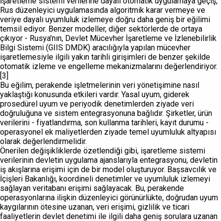
İşaretleme sistemi verilerine dayalı otomatik uygulamaya geçiş,
Rus düzenleyici uygulamasında algoritmik karar vermeye ve
veriye dayalı uyumluluk izlemeye doğru daha geniş bir eğilimi
temsil ediyor. Benzer modeller, diğer sektörlerde de ortaya
çıkıyor - Rusya'nın, Devlet Mücevher İşaretleme ve İzlenebilirlik
Bilgi Sistemi (GIIS DMDK) aracılığıyla yapılan mücevher
işaretlemesiyle ilgili yakın tarihli girişimleri de benzer şekilde
otomatik izleme ve engelleme mekanizmalarını değerlendiriyor.
[3]
Bu eğilim, perakende işletmelerinin veri yönetişimine nasıl
yaklaştığı konusunda etkileri vardır. Yasal uyum, giderek
prosedürel uyum ve periyodik denetimlerden ziyade veri
doğruluğuna ve sistem entegrasyonuna bağlıdır. Şirketler, ürün
verilerini - fiyatlandırma, son kullanma tarihleri, kayıt durumu -
operasyonel ek maliyetlerden ziyade temel uyumluluk altyapısı
olarak değerlendirmelidir.
Önerilen değişikliklerde özetlendiği gibi, işaretleme sistemi
verilerinin devletin uygulama ajanslarıyla entegrasyonu, devletin
iş akışlarına erişimi için de bir model oluşturuyor. Başsavcılık ve
İçişleri Bakanlığı, koordineli denetimler ve uyumluluk izlemeyi
sağlayan veritabanı erişimi sağlayacak. Bu, perakende
operasyonlarına ilişkin düzenleyici görünürlükte, doğrudan uyum
kaygılarının ötesine uzanan, veri erişimi, gizlilik ve ticari
faaliyetlerin devlet denetimi ile ilgili daha geniş sorulara uzanan