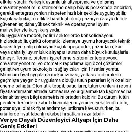
etkiler yaratır. Yerleşik uyumluluk altyapısına ve gelişmiş
envanter yönetimi sistemlerine sahip büyük perakende zincirleri,
gerekli entegrasyonları nispeten hızlı bir şekilde uygulayabilir.
Küçük satıcılar, özellikle basitleştirilmiş pazaryeri arayüzlerine
güvenenler, daha yüksek teknik ve operasyonel uyum
maliyetleriyle karşı karşıyadır.
Bu uygulama modeli, belirli sektörlerde konsolidasyonu
hızlandırabilir, çünkü otomatik izlemeye uyumu koruyacak teknik
kapasiteye sahip olmayan küçük operatörler, pazardan çıkar
veya daha iyi uyumluluk altyapısı sunan daha büyük kuruluşlarla
birleşir. Tersine, sistem, işaretleme sistemi entegrasyonu,
envanter yönetimi ve otomatik raporlama için özel çözümler
geliştiren uyum teknolojisi sağlayıcıları için fırsatlar yaratır.
Minimum fiyat uygulama mekanizması, yetkisiz indirimlerin
geçmişte yaygın bir uygulama olduğu tütün pazarları için özel bir
öneme sahiptir. Otomatik tespit, satıcıların, tütün ürünlerini resmi
fiyatlandırmanın altında satmasına ve algılanmaktan kaçınmasına
olanak tanıyan bilgi asimetrisini ortadan kaldırır. Bu durum, tütün
perakendesinde rekabet dinamiklerini yeniden şekillendirebilir,
potansiyel olarak fiyatlandırmayı istikrara kavuştururken, bu
ürünlerde fiyat tabanlı rekabet fırsatlarını azaltabilir.
Veriye Dayalı Düzenleyici Altyapı İçin Daha
Geniş Etkileri