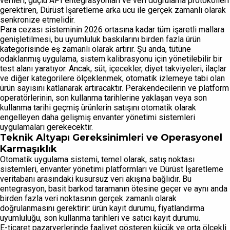
verileri, güçlü API entegrasyonları ve veri doğrulama protokolleri
gerektiren, Dürüst İşaretleme arka ucu ile gerçek zamanlı olarak
senkronize etmelidir.
Para cezası sisteminin 2026 ortasına kadar tüm işaretli mallara
genişletilmesi, bu uyumluluk baskılarını birden fazla ürün
kategorisinde eş zamanlı olarak artırır. Şu anda, tütüne
odaklanmış uygulama, sistem kalibrasyonu için yönetilebilir bir
test alanı yaratıyor. Ancak, süt, içecekler, diyet takviyeleri, ilaçlar
ve diğer kategorilere ölçeklenmek, otomatik izlemeye tabi olan
ürün sayısını katlanarak artıracaktır. Perakendecilerin ve platform
operatörlerinin, son kullanma tarihlerine yaklaşan veya son
kullanma tarihi geçmiş ürünlerin satışını otomatik olarak
engelleyen daha gelişmiş envanter yönetimi sistemleri
uygulamaları gerekecektir.
Teknik Altyapı Gereksinimleri ve Operasyonel
Karmaşıklık
Otomatik uygulama sistemi, temel olarak, satış noktası
sistemleri, envanter yönetimi platformları ve Dürüst İşaretleme
veritabanı arasındaki kusursuz veri akışına bağlıdır. Bu
entegrasyon, basit barkod taramanın ötesine geçer ve aynı anda
birden fazla veri noktasının gerçek zamanlı olarak
doğrulanmasını gerektirir: ürün kayıt durumu, fiyatlandırma
uyumluluğu, son kullanma tarihleri ve satıcı kayıt durumu.
E-ticaret pazaryerlerinde faaliyet gösteren küçük ve orta ölçekli