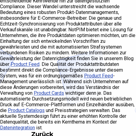
entscheidende Kehrtwende hin zur datengestützten
Compliance. Dieser Wandel unterstreicht die wachsende
Bedeutung eines robusten Produkt-Datenmanagements,
insbesondere für E-Commerce-Betreiber. Die genaue und
Echtzeit-Synchronisierung von Produktattributen über alle
Verkaufskanäle ist unabdingbar. NotPIM bietet eine Lösung für
Unternehmen, die ihre Produktdaten optimieren möchten, um die
Einhaltung der sich entwickelnden Vorschriften zu
gewährleisten und die mit automatisierten Strafsystemen
verbundenen Risiken zu mindern. Weitere Informationen zur
Gewährleistung der Datenrichtigkeit finden Sie in unserem Blog
über
Product Feed
. Die Qualität der Produktattributdaten
bestimmt direkt die Compliance-Ergebnisse unter diesem
System, was für ein ordnungsgemäßes
Product Feed
-
Management unerlässlich ist. Während sich Unternehmen auf
diese Änderungen vorbereiten, wird das Verständnis der
Verwaltung von
Product Cards
wichtiger denn je. Das
automatisierte Durchsetzungsmodell wird neuen betrieblichen
Druck auf E-Commerce-Plattformen und Einzelhändler ausüben,
die
Product Catalogs
und Preisstrategien verwalten. Das
aktuelle Systemdesign führt zu einer erhöhten Kontrolle der
Datenqualität, die bereits ein Kernthema im Kontext der
Datenintegration
ist.
Zurück