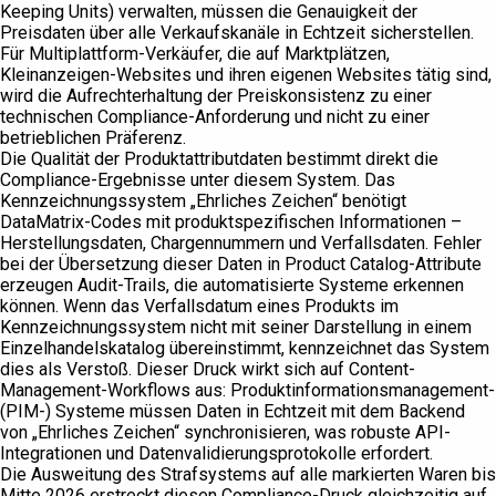
Keeping Units) verwalten, müssen die Genauigkeit der
Preisdaten über alle Verkaufskanäle in Echtzeit sicherstellen.
Für Multiplattform-Verkäufer, die auf Marktplätzen,
Kleinanzeigen-Websites und ihren eigenen Websites tätig sind,
wird die Aufrechterhaltung der Preiskonsistenz zu einer
technischen Compliance-Anforderung und nicht zu einer
betrieblichen Präferenz.
Die Qualität der Produktattributdaten bestimmt direkt die
Compliance-Ergebnisse unter diesem System. Das
Kennzeichnungssystem „Ehrliches Zeichen“ benötigt
DataMatrix-Codes mit produktspezifischen Informationen –
Herstellungsdaten, Chargennummern und Verfallsdaten. Fehler
bei der Übersetzung dieser Daten in Product Catalog-Attribute
erzeugen Audit-Trails, die automatisierte Systeme erkennen
können. Wenn das Verfallsdatum eines Produkts im
Kennzeichnungssystem nicht mit seiner Darstellung in einem
Einzelhandelskatalog übereinstimmt, kennzeichnet das System
dies als Verstoß. Dieser Druck wirkt sich auf Content-
Management-Workflows aus: Produktinformationsmanagement-
(PIM-) Systeme müssen Daten in Echtzeit mit dem Backend
von „Ehrliches Zeichen“ synchronisieren, was robuste API-
Integrationen und Datenvalidierungsprotokolle erfordert.
Die Ausweitung des Strafsystems auf alle markierten Waren bis
Mitte 2026 erstreckt diesen Compliance-Druck gleichzeitig auf