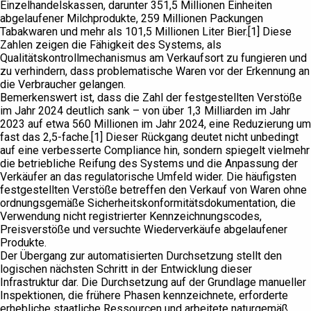
Einzelhandelskassen, darunter 351,5 Millionen Einheiten
abgelaufener Milchprodukte, 259 Millionen Packungen
Tabakwaren und mehr als 101,5 Millionen Liter Bier.[1] Diese
Zahlen zeigen die Fähigkeit des Systems, als
Qualitätskontrollmechanismus am Verkaufsort zu fungieren und
zu verhindern, dass problematische Waren vor der Erkennung an
die Verbraucher gelangen.
Bemerkenswert ist, dass die Zahl der festgestellten Verstöße
im Jahr 2024 deutlich sank – von über 1,3 Milliarden im Jahr
2023 auf etwa 560 Millionen im Jahr 2024, eine Reduzierung um
fast das 2,5-fache.[1] Dieser Rückgang deutet nicht unbedingt
auf eine verbesserte Compliance hin, sondern spiegelt vielmehr
die betriebliche Reifung des Systems und die Anpassung der
Verkäufer an das regulatorische Umfeld wider. Die häufigsten
festgestellten Verstöße betreffen den Verkauf von Waren ohne
ordnungsgemäße Sicherheitskonformitätsdokumentation, die
Verwendung nicht registrierter Kennzeichnungscodes,
Preisverstöße und versuchte Wiederverkäufe abgelaufener
Produkte.
Der Übergang zur automatisierten Durchsetzung stellt den
logischen nächsten Schritt in der Entwicklung dieser
Infrastruktur dar. Die Durchsetzung auf der Grundlage manueller
Inspektionen, die frühere Phasen kennzeichnete, erforderte
erhebliche staatliche Ressourcen und arbeitete naturgemäß