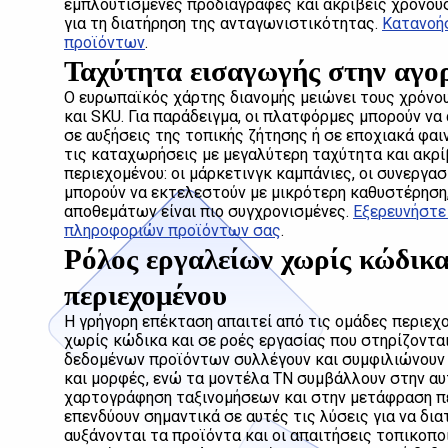
εμπλουτισμένες προδιαγραφές και ακριβείς χρόνου
για τη διατήρηση της ανταγωνιστικότητας.
Κατανοήσ
προϊόντων
.
Ταχύτητα εισαγωγής στην αγορ
Ο ευρωπαϊκός χάρτης διανομής μειώνει τους χρόνο
και SKU. Για παράδειγμα, οι πλατφόρμες μπορούν ν
σε αυξήσεις της τοπικής ζήτησης ή σε εποχιακά φα
τις καταχωρήσεις με μεγαλύτερη ταχύτητα και ακρίβε
περιεχομένου: οι μάρκετινγκ καμπάνιες, οι συνεργασί
μπορούν να εκτελεστούν με μικρότερη καθυστέρηση,
αποθεμάτων είναι πιο συγχρονισμένες.
Εξερευνήστε
πληροφοριών προϊόντων σας
.
Ρόλος εργαλείων χωρίς κώδικ
περιεχομένου
Η γρήγορη επέκταση απαιτεί από τις ομάδες περιεχ
χωρίς κώδικα και σε ροές εργασίας που στηρίζοντα
δεδομένων προϊόντων συλλέγουν και συμφιλιώνουν
και μορφές, ενώ τα μοντέλα ΤΝ συμβάλλουν στην α
χαρτογράφηση ταξινομήσεων και στην μετάφραση πε
επενδύουν σημαντικά σε αυτές τις λύσεις για να δι
αυξάνονται τα προϊόντα και οι απαιτήσεις τοπικοπο