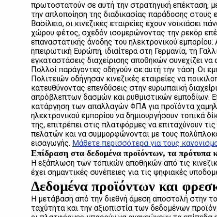
πρωτοστατούν σε αυτή την στρατηγική επέκταση, μ
την απλοποίηση της διαδικασίας παράδοσης στους
Βασίλειο, οι κινεζικές εταιρείες έχουν νοικιάσει 
χώρου φέτος, σχεδόν ισομερώνοντας την ρεκόρ επέκ
επαναστατικής άνοδης του ηλεκτρονικού εμπορίου. 
ηπειρωτική Ευρώπη, ιδιαίτερα στη Γερμανία, τη Γαλλ
εγκαταστάσεις διαχείρισης αποθηκών συνεχίζει να 
Πολλοί παράγοντες οδηγούν σε αυτή την τάση. Οι ε
Πολιτειών οδήγησαν κινεζικές εταιρείες να ποικιλο
κατευθύνοντας επενδύσεις στην ευρωπαϊκή διαχείρ
απρόβλεπτων δασμών και ρυθμιστικών εμποδίων. Επι
κατάργηση των απαλλαγών ΦΠΑ για προϊόντα χαμηλή
ηλεκτρονικού εμπορίου να δημιουργήσουν τοπικά δίκ
της, επιτρέπει στις πλατφόρμες να επιταχύνουν τις
πελατών και να συμμορφώνονται με τους πολύπλοκ
εισαγωγής.
Μάθετε περισσότερα για τους κανονισμο
Επίδραση στα δεδομένα προϊόντων, τα πρότυπα κ
Η εξάπλωση των τοπικών αποθηκών από τις κινεζικ
έχει σημαντικές συνέπειες για τις ψηφιακές υποδο
Δεδομένα προϊόντων και φρεσ
Η μετάβαση από την διεθνή άμεση αποστολή στην το
ταχύτητα και την αξιοπιστία των δεδομένων προϊό