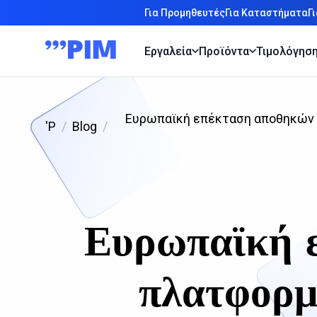
Για Προμηθευτές
Για Καταστήματα
Γ
Εργαλεία
Προϊόντα
Τιμολόγησ
Ευρωπαϊκή επέκταση αποθηκών Κ
'P
Blog
Ευρωπαϊκή ε
πλατφορμ