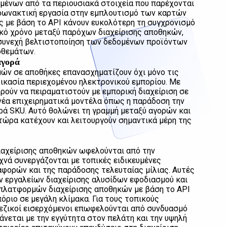
μένων από τα περιουσιακά στοιχεία που παρέχονται
ιρωνακτική εργασία στην εμπλουτισμό των καρτών
ις με βάση το ΑΡΙ κάνουν ευκολότερη τη συγχρονισμό
κό χρόνο μεταξύ παρόχων διαχείρισης αποθηκών,
 συνεχή βελτιστοποίηση των δεδομένων προϊόντων
οθεμάτων.
αγορά
ών σε αποθήκες επανασχηματίζουν όχι μόνο τις
δικασία περιεχομένου ηλεκτρονικού εμπορίου. Με
ούν να πειραματιστούν με εμπορική διαχείριση σε
νέα επιχειρηματικά μοντέλα όπως η παράδοση την
ιρά SKU. Αυτό θολώνει τη γραμμή μεταξύ αγορών και
τώρα κατέχουν και λειτουργούν σημαντικά μέρη της
 διαχείρισης αποθηκών ωφελούνται από την
υχνά συνεργάζονται με τοπικές ειδικευμένες
αφορών και της παράδοσης τελευταίας μίλιας. Αυτές
ν εργαλείων διαχείρισης αλυσίδων εφοδιασμού και
πλατφορμών διαχείρισης αποθηκών με βάση το ΑΡΙ
όριο σε μεγάλη κλίμακα. Για τους τοπικούς
νεζικοί εισερχόμενοι επωφελούνται από συνδυασμό
άνεται με την εγγύτητα στον πελάτη και την υψηλή