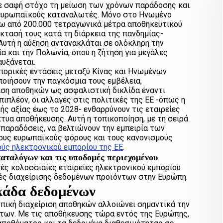
ε σαφή στόχο τη μείωση των χρόνων παράδοσης και
 ευρωπαϊκούς καταναλωτές. Μόνο στο Ηνωμένο
πάνω από 200.000 τετραγωνικά μέτρα αποθηκευτικού
τασή τους κατά τη διάρκεια της πανδημίας-
Αυτή η αύξηση αντανακλάται σε ολόκληρη την
ία και την Πολωνία, όπου η ζήτηση για μεγάλες
αυξάνεται.
μπορικές εντάσεις μεταξύ Κίνας και Ηνωμένων
ποιήσουν την παγκόσμια τους εμβέλεια,
ιση αποθηκών ως ασφαλιστική δικλίδα έναντι
πλέον, οι αλλαγές στις πολιτικές της ΕΕ -όπως η
ς αξίας έως το 2028- ενθαρρύνουν τις εταιρείες
τυα αποθήκευσης. Αυτή η τοπικοποίηση, με τη σειρά
 παραδόσεις, να βελτιώνουν την εμπειρία των
ους ευρωπαϊκούς φόρους και τους κανονισμούς
ύς ηλεκτρονικού εμπορίου της ΕΕ
.
αταλόγων και τις υποδομές περιεχομένου
ές κολοσσιαίες εταιρείες ηλεκτρονικού εμπορίου
μές διαχείρισης δεδομένων προϊόντων στην Ευρώπη.
κάδα δεδομένων
πική διαχείριση αποθηκών αλλοιώνει σημαντικά την
ντων. Με τις αποθήκευσης τώρα εντός της Ευρώπης,