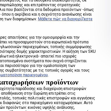
αποθέματος και τα δεδομένα διαθεσιμότητας σε
υπερπώλησης και επιτρέποντας στρατηγικές
άλια που βασίζονται στα δεδομένα προϊόντων -όπως
- όπου η ακρίβεια και η συχνότητα ανανέωσης είναι
οση των διαφημίσεων.
Μάθετε πώς να διαχειρίζεστε
ες απαιτήσεις για την ομοιομορφία και την
πρέπει να προσαρμοστούν στα ευρωπαϊκά πρότυπα
λυγλωσσικών περιεχομένων, τοπικής συμμόρφωσης
ουσιότερης δομής χαρακτηριστικών. Η αύξηση των SKU
αλωτικά ηλεκτρονικά- απαιτεί πιο ισχυρές
ματοποιημένα συστήματα που συχνά στηρίζονται
και περισσότερο για την ομαλοποίηση των
ης συμβατότητας με τις τοπικές αγορές και τους
οματοποίηση περιεχομένου
.
 καταχωρήσεων προϊόντων
αχύτητα παράδοσης και διαχείριση επιστροφών
 αποθήκευση στην Ευρώπη επιτρέπει στις
ολής, τοπικές πολιτικές επιστροφών και εγγυήσεις
ται διαφανώς στο περιεχόμενο καταχωρήσεων. Αυτό
ών προϊόντων: εικόνες υψηλής ανάλυσης,