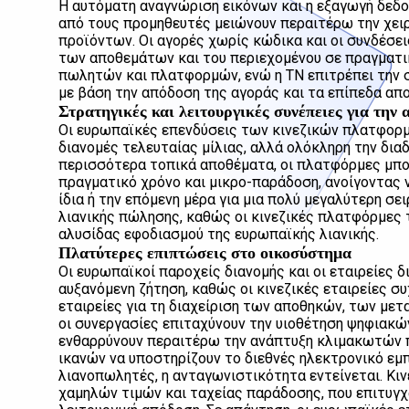
Η αυτόματη αναγνώριση εικόνων και η εξαγωγή δεδο
από τους προμηθευτές μειώνουν περαιτέρω την χε
προϊόντων. Οι αγορές χωρίς κώδικα και οι συνδέσε
των αποθεμάτων και του περιεχομένου σε πραγματι
πωλητών και πλατφορμών, ενώ η ΤΝ επιτρέπει την
με βάση την απόδοση της αγοράς και τα επίπεδα απ
Στρατηγικές και λειτουργικές συνέπειες για την 
Οι ευρωπαϊκές επενδύσεις των κινεζικών πλατφορμ
διανομές τελευταίας μίλιας, αλλά ολόκληρη την δια
περισσότερα τοπικά αποθέματα, οι πλατφόρμες μπορ
πραγματικό χρόνο και μικρο-παράδοση, ανοίγοντας 
ίδια ή την επόμενη μέρα για μια πολύ μεγαλύτερη σε
λιανικής πώλησης, καθώς οι κινεζικές πλατφόρμες 
αλυσίδας εφοδιασμού της ευρωπαϊκής λιανικής.
Πλατύτερες επιπτώσεις στο οικοσύστημα
Οι ευρωπαϊκοί παροχείς διανομής και οι εταιρείες
αυξανόμενη ζήτηση, καθώς οι κινεζικές εταιρείες σ
εταιρείες για τη διαχείριση των αποθηκών, των μετ
οι συνεργασίες επιταχύνουν την υιοθέτηση ψηφιακώ
ενθαρρύνουν περαιτέρω την ανάπτυξη κλιμακωτών 
ικανών να υποστηρίζουν το διεθνές ηλεκτρονικό εμπ
λιανοπωλητές, η ανταγωνιστικότητα εντείνεται. Κι
χαμηλών τιμών και ταχείας παράδοσης, που επιτυγχ