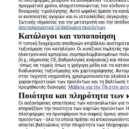
οι πλατφόρμες μπορούν να ανανεώνουν τα επίπεδα 
πραγματικό χρόνο, ελαχιστοποιώντας τον κίνδυνο 
δυναμικής τιμολόγησης. Αυτό ωφελεί άμεσα τα καν
οι ενοποιητές αγορών και οι ιστοσελίδες σύγκρισης
ζωτικής σημασίας για την μετατροπή και την απόδ
αποτελεσματικά τα δεδομένα προϊόντων
.
Κατάλογοι και τυποποίηση
Η τοπική διαχείριση αποθηκών επιβάλλει αυστηρότερ
ταξινόμηση του καταλόγου. Οι κινεζικοί πωλητές 
ηλεκτρονικού εμπορίου, συμπεριλαμβανομένων πο
(π.χ., σήμανσης CE, βαθμολογίες ενέργειας) και πλ
-όπως σε τομείς όπως η γρήγορη μόδα και τα καταν
διαδικασίες ταξινόμησης και χαρτογράφησης. Αυτο
στην τεχνητή νοημοσύνη, χρησιμοποιούνται ολοένα 
χαρακτηριστικών των προϊόντων και τη βελτίωση τ
προμηθευτές διανομής.
Μάθετε για την ΤΝ στην αυτ
Ποιότητα και πληρότητα των
Οι αυξανόμενες απαιτήσεις των καταναλωτών για τ
επηρεάζουν την ποιότητα των καρτών προϊόντων. Η
πλατφόρμες να προσφέρουν πιο σαφείς όρους αποστ
προϊόντων - όλα τα οποία πρέπει να επικοινωνούν
απαιτεί βελτιώσεις στην πληρότητα των πληροφορι