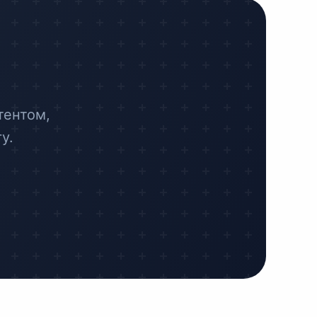
тентом,
у.