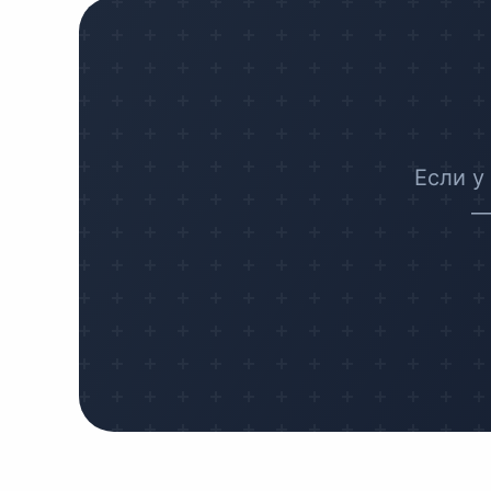
Если у
—