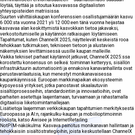
löytää, täyttää ja sitoutua kasvavassa digitaalisten
yhteyspisteiden matriisissa.
Suurten vähittäiskaupan konferenssien osallistujamäärän kasvu
6 000:sta vuonna 2021 yli 12 000:een tänä vuonna heijastaa
kasvavaa alan keskittymistä kasvokkain tietoa jakavaksi,
verkostoitumiselle ja käytännön ratkaisujen löytämiseen.
Tapahtumat, kuten ChannelX 2025, näyttelevät keskeistä rooa
tehokkaan tutkimuksen, tekniseen tietoon ja alustavien
näkemyksien levittämisessä uusille kaupan malleille.
Vaikka tekniset parhaat käytännöt jatkuvat, ChannelX 2025:ssa
korostettu konsensus on selkeä: toiminnan ketteryys, sisällön
infrastruktuurin automatisointi ja ennakoiva kanavanhallinta ovat
perustavanlaatuisia, kun menestyt monikanavaisessa
kaupankäynnissä. Euroopan markkinapaikan ekosysteemin
kypsyessä yritykset, jotka panostavat skaalautuviin
sisältöprosesseihin, standardointiin ja innovaatioihin, ovat
parhaiten asetettuja laajentamaan, turvaamaan ja rahastamalla
digitaalisia liiketoimintamallejaan.
Lisätietoja laajemman verkkokaupan tapahtumien merkityksestä
Euroopassa ja AI:n, rajankulku-kaupan ja mobiilioptimoinnin
roolista, katso Awisee ja InternetRetailing.
NotPIM-näkökulma: Kasvava painotus monikanavan hallintaan ja
tehokkaisiin sisältöstrategioihin, joista keskustellaan ChannelX