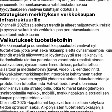
ja suunnitella monikanavaisia vähittäiskokemuksia
tyydyttääkseen vaativaa kuluttajan odotuksia.
Strategisen merkityksen verkkokaupan
infrastruktuurille
ChannelX 2025:ssa esitetyt trendit ja aiheet heijastavat kiireisiä
ja pysyviä vaikutuksia verkkokaupan perustavanlaatuisen
sisältöinfrastruktuuriin.
Vaikutukset tuotetietoihin
Markkinapaikat ja sosiaaliset kauppaalustat vaativat nyt
tuotetietoja, jotka ovat sekä rikkaampia että dynaamisempia. Kun
brändit etsivät näkyvyyttä ja löydettävyyttä useilla kanavilla,
tiedonhallinta ulottuu perustason varastosta reaaliaikaiseen
saatavuuteen, dynaamiseen hinnoitteluun, paikallistettuun
sisältöön ja mediatietoihin (kuvat, video, 3D-renderöinnit).
Nykyaikaiset markkinapaikat integroivat kehittyneen tiedon
validoinnin, vaatien myyjiltä yhdenmukaisten datarakenteiden ja
protokollien toteuttamista. Vahvat tiedot ovat olennaisia
monikanavaisille strategioille, jotka toimivat katalogitietojen
synkronoinnilla verkko-, mobiili-, markkinapaikan ja sosiaalisen
kaupan päätepisteiden välillä.
ChannelX 2025 -tapahtumat tarjoavat toiminnallisia kehyksiä
tiedon optimoimiseksi. AI-pohjaisten tuotetietotyökalujen ja