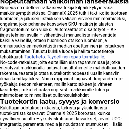
Nopeuttamaan valikoiman lanseerauksia
Nopeus on edelleen ratkaiseva tekijä kilpailukykyisessä
markkinaympäristössä. ChannelX 2025 tutkii taktiikoita tuotteen
luomisen ja julkisen listauksen välisen viiveen minimoimiseksi,
ongelma, joka pahenee kasvavien SKU-määrän ja alustan
fragmentoitumisen vuoksi. Automaattiset sisältötyöt – AI-
järjestelmien avulla – vähentävät manuaalista interventiota
kaikilla vaiheilla, ottaen huomioon otsikon luomisen ja
ominaisuuksien merkintästä median asettaminen ja listauksen
mukauttaminen. Tutustu kuinka luoda ja hallita tuotetietoja
tehokkaasti
Tuotetieto: Täydellinen opas toimittajille
.
No-code-ratkaisut, joita esitellään alan tapahtumissa ja jotka
yleistyvät markkinoilla, antavat sisältötiimeille mahdollisuuden
rakentaa, testata ja ottaa tuotekortit nopeasti uusiin kanaviin
ilman kehittäjätukea. Nämä rajapinnat tarjoavat drag-and-drop-
työkaluja tiedon rakenteen, mallin kartoituksen ja virheen
käsittelyn, mikä tehostaa nopeasti markkinoille tuloa ja
minimoiden toiminnalliset pullonkaulakohdat.
Tuotekortin laatu, syvyys ja konversio
Kuluttajan odotukset rikkaista, tarkista ja yksilöllisistä
tuotekortista kasvavat. ChannelX 2025 korostaa, kuinka
syvällinen sisältö – yksityiskohtaiset kuvaukset, arviot, UGC-
integraatio, parannettu media ja noudattamistunnukset – lisää