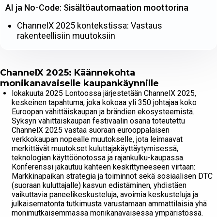
AI ja No-Code: Sisältöautomaation moottorina
ChannelX 2025 kontekstissa: Vastaus
rakenteellisiin muutoksiin
ChannelX 2025: Käännekohta
monikanavaiselle kaupankäynnille
lokakuuta 2025 Lontoossa järjestetään ChannelX 2025,
keskeinen tapahtuma, joka kokoaa yli 350 johtajaa koko
Euroopan vähittäiskaupan ja brändien ekosysteemistä.
Syksyn vähittäiskaupan festivaalin osana toteutettu
ChannelX 2025 vastaa suoraan eurooppalaisen
verkkokaupan nopealle muutokselle, jota leimaavat
merkittävät muutokset kuluttajakäyttäytymisessä,
teknologian käyttöönotossa ja rajankulku-kaupassa.
Konferenssi jakautuu kahteen keskittyneeseen virtaan:
Markkinapaikan strategia ja toiminnot sekä sosiaalisen DTC
(suoraan kuluttajalle) kasvun edistäminen, yhdistäen
vaikuttavia paneelikeskusteluja, avoimia keskusteluja ja
julkaisematonta tutkimusta varustamaan ammattilaisia yhä
monimutkaisemmassa monikanavaisessa ympäristössä.