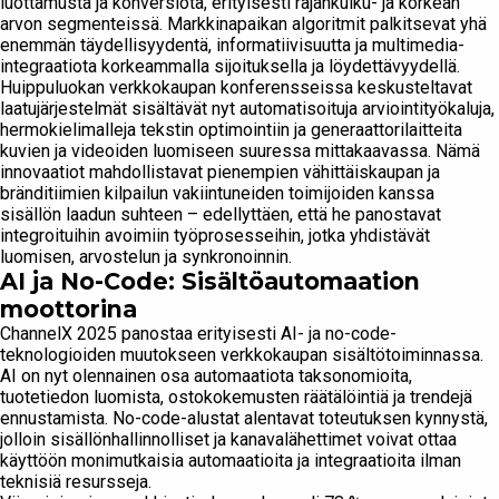
luottamusta ja konversiota, erityisesti rajankulku- ja korkean
arvon segmenteissä. Markkinapaikan algoritmit palkitsevat yhä
enemmän täydellisyydentä, informatiivisuutta ja multimedia-
integraatiota korkeammalla sijoituksella ja löydettävyydellä.
Huippuluokan verkkokaupan konferensseissa keskusteltavat
laatujärjestelmät sisältävät nyt automatisoituja arviointityökaluja,
hermokielimalleja tekstin optimointiin ja generaattorilaitteita
kuvien ja videoiden luomiseen suuressa mittakaavassa. Nämä
innovaatiot mahdollistavat pienempien vähittäiskaupan ja
bränditiimien kilpailun vakiintuneiden toimijoiden kanssa
sisällön laadun suhteen – edellyttäen, että he panostavat
integroituihin avoimiin työprosesseihin, jotka yhdistävät
luomisen, arvostelun ja synkronoinnin.
AI ja No-Code: Sisältöautomaation
moottorina
ChannelX 2025 panostaa erityisesti AI- ja no-code-
teknologioiden muutokseen verkkokaupan sisältötoiminnassa.
AI on nyt olennainen osa automaatiota taksonomioita,
tuotetiedon luomista, ostokokemusten räätälöintiä ja trendejä
ennustamista. No-code-alustat alentavat toteutuksen kynnystä,
jolloin sisällönhallinnolliset ja kanavalähettimet voivat ottaa
käyttöön monimutkaisia automaatioita ja integraatioita ilman
teknisiä resursseja.