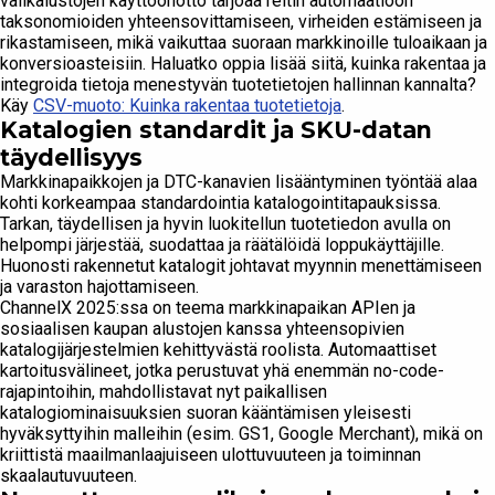
välikalustojen käyttöönotto tarjoaa reitin automaatioon
taksonomioiden yhteensovittamiseen, virheiden estämiseen ja
rikastamiseen, mikä vaikuttaa suoraan markkinoille tuloaikaan ja
konversioasteisiin. Haluatko oppia lisää siitä, kuinka rakentaa ja
integroida tietoja menestyvän tuotetietojen hallinnan kannalta?
Käy
CSV-muoto: Kuinka rakentaa tuotetietoja
.
Katalogien standardit ja SKU-datan
täydellisyys
Markkinapaikkojen ja DTC-kanavien lisääntyminen työntää alaa
kohti korkeampaa standardointia katalogointitapauksissa.
Tarkan, täydellisen ja hyvin luokitellun tuotetiedon avulla on
helpompi järjestää, suodattaa ja räätälöidä loppukäyttäjille.
Huonosti rakennetut katalogit johtavat myynnin menettämiseen
ja varaston hajottamiseen.
ChannelX 2025:ssa on teema markkinapaikan APIen ja
sosiaalisen kaupan alustojen kanssa yhteensopivien
katalogijärjestelmien kehittyvästä roolista. Automaattiset
kartoitusvälineet, jotka perustuvat yhä enemmän no-code-
rajapintoihin, mahdollistavat nyt paikallisen
katalogiominaisuuksien suoran kääntämisen yleisesti
hyväksyttyihin malleihin (esim. GS1, Google Merchant), mikä on
kriittistä maailmanlaajuiseen ulottuvuuteen ja toiminnan
skaalautuvuuteen.