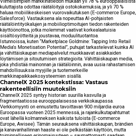
Viimeisimpien markkinatiedon mukaan yli 78 % eurooppalaisista
kuluttajista odottaa räätälöityjä ostokokemuksia, ja yli 70 %
haluaa mobiilikeskeisen vuorovaikutuksen (E-commerce Europe,
Salesforce). Vastauksena ala nopeuttaa AI-pohjaisten
räätälöintityökalujen ja mobiilioptimoitujen tiedon rakenteiden
käyttöönottoa, jotka molemmat vaativat korkealaatuisia
sisältösyötteitä ja joustavaa, moduulituotantoa.
Istunnoissa, kuten “Marketplace Goldmine: Tapping Into Retail
Media’s Monetisation Potential”, puhujat tarkastelevat kuinka AI
ja vähittäiskaupan mediapalvelut muokkaavat asiakkaiden
löytämisen ja sitoutumisen strategioita. Vähittäiskaupan media,
joka yhdistää mainonnan ja räätälöinnin, avaa uusia rahastamisen
mahdollisuuksia myyjille ja tuotemerkeille
markkinapaikkaekosysteemien sisällä.
ChannelX 2025 kontekstissa: Vastaus
rakenteellisiin muutoksiin
ChannelX 2025 syntyy historian suurilla kasvulla ja
fragmentaatiossa eurooppalaisessa verkkokaupassa.
Verkkomyynti on ennustettu tavoittavan 900 miljardia euroa
Euroopassa vuoteen 2025 mennessä, ja rajankulkutapahtumat
ovat lähellä kolmanneksen kaikista tuloista (E-commerce
Europe, Awisee). Tämän seurauksena vähittäiskaupan, brändien
ja kanavanhallinnan haaste ei ole pelkästään käyttöön, mutta
toiminnalliseen erinomaisuuteen – saumattomasti saadaan