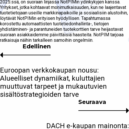
2025:ssä, on suoraan linjassa NotPIMin ydinkykyjen kanssa.
Yritykset, jotka kohtaavat monimutkaisuuden, kun ne laajentavat
tuotetietojaan useille markkinapaikoille ja sosiaalisiin alustoihin,
löytävät NotPIMin erityisen hyödyllisen. Tapahtumassa
korostettu automaattisten tuotetiedonhallinta-, tietojen
yhdistäminen- ja parantuneiden tuotekorttien tarve heijastavat
suoraan asiakkaidemme päivittäisiä haasteita. NotPIM tarjoaa
ratkaisuja näihin tarkalleen samoihin ongelmiin.
Edellinen
Euroopan verkkokaupan nousu:
Alueelliset dynamiikat, kuluttajien
muuttuvat tarpeet ja mukautuvien
sisältöstrategioiden tarve
Seuraava
DACH e-kaupan mainonta: