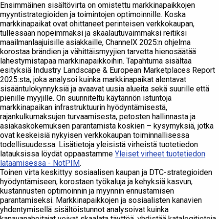
Ensimmäinen sisältövirta on omistettu markkinapaikkojen
myyntistrategioiden ja toimintojen optimoinnille. Koska
markkinapaikat ovat ohittaneet perinteisen verkkokaupan,
tullessaan nopeimmaksi ja skaalautuvaimmaksi reitiksi
maailmanlaajuisille asiakkaille, ChannelX 2025:n ohjelma
korostaa brändien ja vähittäismyyjien tarvetta hienosäätää
lähestymistapaa markkinapaikkoihin. Tapahtuma sisältää
esityksiä Industry Landscape & European Marketplaces Report
2025:sta, joka analysoi kuinka markkinapaikat alentavat
sisääntulokynnyksiä ja avaavat uusia alueita sekä suurille että
pienille myyjille. On suunniteltu käytännön istuntoja
markkinapaikan infrastruktuurin hyödyntämisestä,
rajankulkumaksujen turvaamisesta, petosten hallinnasta ja
asiakaskokemuksen parantamista koskien – kysymyksiä, jotka
ovat keskeisiä nykyisen verkkokaupan toiminnallisessa
todellisuudessa. Lisätietoja yleisistä virheistä tuotetiedon
latauksissa löydät oppaastamme
Yleiset virheet tuotetiedon
lataamisessa - NotPIM
.
Toinen virta keskittyy sosiaalisen kaupan ja DTC-strategioiden
hyödyntämiseen, korostaen työkaluja ja kehyksiä kasvun,
kustannusten optimoinnin ja myynnin ennustamisen
parantamiseksi. Markkinapaikkojen ja sosiaalisten kanavien
yhdentymisellä sisältöistunnot analysoivat kuinka
kanavanahoitajat voivat skaalata täyttöä, yhdistää katalogitietoja