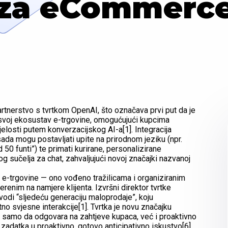
za eCommerc
rtnerstvo s tvrtkom OpenAI, što označava prvi put da je
 svoj ekosustav e-trgovine, omogućujući kupcima
jelosti putem konverzacijskog AI-a[1]. Integracija
 sada mogu postavljati upite na prirodnom jeziku (npr.
d 50 funti”) te primati kurirane, personalizirane
 sučelja za chat, zahvaljujući novoj značajki nazvanoj
o e-trgovine — ono vođeno tražilicama i organiziranim
nim na namjere klijenta. Izvršni direktor tvrtke
odi “sljedeću generaciju maloprodaje”, koju
tno svjesne interakcije[1]. Tvrtka je novu značajku
e samo da odgovara na zahtjeve kupaca, već i proaktivno
g zadatka u proaktivno, gotovo anticipativno iskustvo[6].