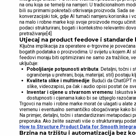
na onu koja se temelji na namjeri. U tradicionalnom mod
bili su primarni pokretači otkrivanja proizvoda. Sada se o
konverzacijski tok, gdje AI tumači namjeru korisnika i vo
na malo i robne marke koji svoje proizvode mogu učiniti 
podaci strukturirani, bogati i kontekstno relevantni dovol
pretraživanje[4].
Utjecaj na product feedove i standarde
Ključna implikacija za operatere e-trgovine je povećana 
bogatih podataka o proizvodima. U svijetu u kojem AI s
feedovi moraju biti optimizirani ne samo za tražilice, v
uključuje:
Poboljšanje potpunosti atributa
: Detaljni, točni 
ograničenja u prehrani, boja, materijal, stil) postaju 
Kvaliteta slike i multimedije
: Budući da ChatGPT m
slike, videozapisi, pa čak i audio opisi postat će sve
Inventar i cijene u stvarnom vremenu
: Iskustva
dostupnosti i cijenama kako bi se izbjeglo razočaranj
Trgovci na malo i robne marke morat će ulagati u alate 
vremenu i eventualno semantičko obogaćivanje kako bi o
Na primjer, detaljni, točni i standardizirani metapodaci 
preporuka. Ako želite saznati više o strukturiranju pod
How to Structure Product Data for Smooth Integra
Brzina na tržištu i automatizacija bez k