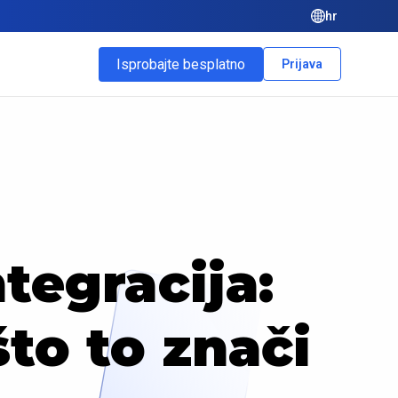
hr
Isprobajte besplatno
Prijava
egracija:
to to znači