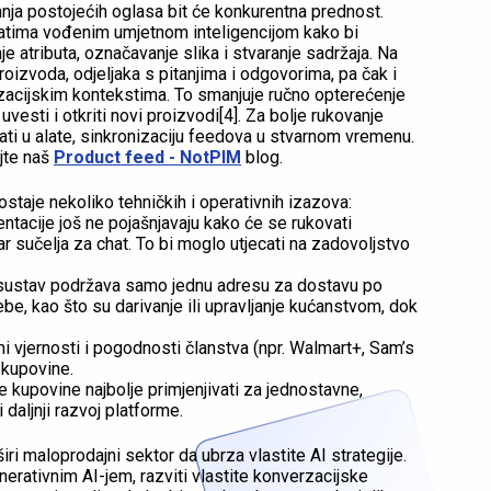
anja postojećih oglasa bit će konkurentna prednost.
latima vođenim umjetnom inteligencijom kako bi
je atributa, označavanje slika i stvaranje sadržaja. Na
oizvoda, odjeljaka s pitanjima i odgovorima, pa čak i
zacijskim kontekstima. To smanjuje ručno opterećenje
esti i otkriti novi proizvodi[4]. Za bolje rukovanje
ti u alate, sinkronizaciju feedova u stvarnom vremenu.
jte naš
Product feed - NotPIM
blog.
staje nekoliko tehničkih i operativnih izazova:
ntacije još ne pojašnjavaju kako će se rukovati
 sučelja za chat. To bi moglo utjecati na zadovoljstvo
 sustav podržava samo jednu adresu za dostavu po
ebe, kao što su darivanje ili upravljanje kućanstvom, dok
mi vjernosti i pogodnosti članstva (npr. Walmart+, Sam’s
e kupovine.
e kupovine najbolje primjenjivati za jednostavne,
 daljnji razvoj platforme.
i maloprodajni sektor da ubrza vlastite AI strategije.
nerativnim AI-jem, razviti vlastite konverzacijske