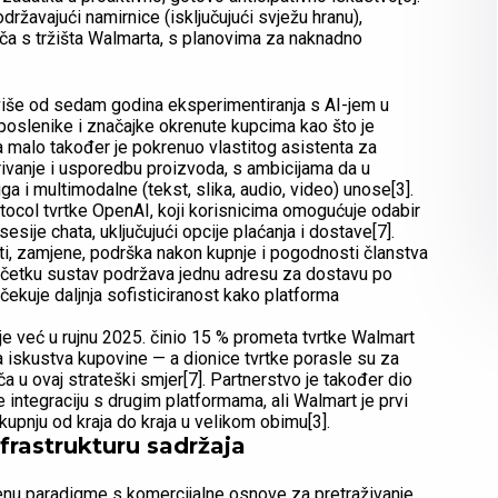
održavajući namirnice (isključujući svježu hranu),
a s tržišta Walmarta, s planovima za naknadno
 više od sedam godina eksperimentiranja s AI-jem u
aposlenike i značajke okrenute kupcima kao što je
a malo također je pokrenuo vlastitog asistenta za
rivanje i usporedbu proizvoda, s ambicijama da u
ga i multimodalne (tekst, slika, audio, video) unose[3].
ocol tvrtke OpenAI, koji korisnicima omogućuje odabir
sesije chata, uključujući opcije plaćanja i dostave[7].
ati, zamjene, podrška nakon kupnje i pogodnosti članstva
 početku sustav podržava jednu adresu za dostavu po
očekuje daljnja sofisticiranost kako platforma
 već u rujnu 2025. činio 15 % prometa tvrtke Walmart
 iskustva kupovine — a dionice tvrtke porasle su za
a u ovaj strateški smjer[7]. Partnerstvo je također dio
je integraciju s drugim platformama, ali Walmart je prvi
 kupnju od kraja do kraja u velikom obimu[3].
nfrastrukturu sadržaja
jenu paradigme s komercijalne osnove za pretraživanje