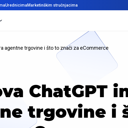
ima
Urednicima
Marketinškim stručnjacima
ra agentne trgovine i što to znači za eCommerce
va ChatGPT int
ne trgovine i š