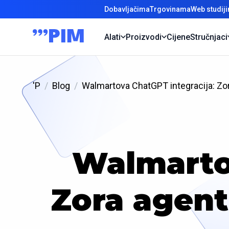
Dobavljačima
Trgovinama
Web studij
Alati
Proizvodi
Cijene
Stručnjaci
'P
Blog
Walmartova ChatGPT integracija: Zo
Walmarto
Zora agent