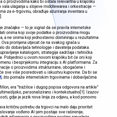
aka o proizvodima kako bi ostala relevantna u krajoliku
 vala ulaganja u slojeve middlewarea i orkestracije —
ma za e-trgovinu, obrađuje ažuriranja inventara u
].
e značajke — to je signal da se pravila internetske
dati onima koji svoje podatke o proizvodima mogu
ma, a ne onima koji jednostavno dominiraju u rezultatima
e. Ova promjena utjecat će na svakog igrača u
lo do dobavljača tehnologije i davatelja podataka.
pravljanje katalogom, strategija sadržaja i tehnička
e. Pobjednici u ovom novom krajoliku bit će oni koji
emenu i besprijekornu integraciju s AI platformama. Za
rmacije o proizvodima strukturirane, obogaćene i
će sve više posredovati u iskustvu kupovine. Da bi se
M
, što pomaže internetskim trgovinama i dobavljačima
lon, era “tražilice i dugog popisa odgovora na artikle”
ultimedijsko, personalizirano i kontekstualno[1]. Izazov
nosti, gdje je jezik nova linija za odjavu, a kod ponovno
 kritičnu potrebu da trgovci na malo daju prioritet
oslovanje vođeno AI-jem postaje sve raširenije,
dnih informacija o proizvodima postaje najvažnija.