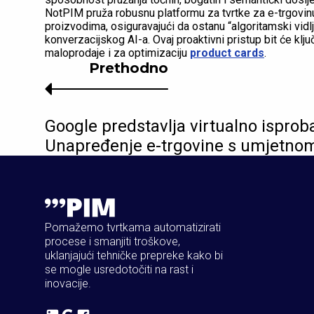
NotPIM pruža robusnu platformu za tvrtke za e-trgovinu
proizvodima, osiguravajući da ostanu “algoritamski vidlj
konverzacijskog AI-a. Ovaj proaktivni pristup bit će kl
maloprodaje i za optimizaciju
product cards
.
Prethodno
Google predstavlja virtualno isprob
Unapređenje e-trgovine s umjetnom
Pomažemo tvrtkama automatizirati
procese i smanjiti troškove,
uklanjajući tehničke prepreke kako bi
se mogle usredotočiti na rast i
inovacije.