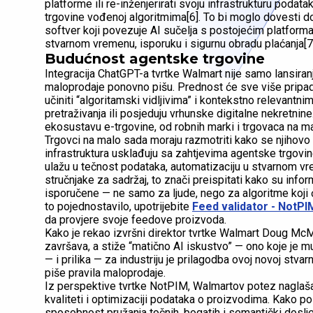
platforme ili re-inženjerirati svoju infrastrukturu podat
trgovine vođenoj algoritmima[6]. To bi moglo dovesti do
softver koji povezuje AI sučelja s postojećim platforma
stvarnom vremenu, isporuku i sigurnu obradu plaćanja[7
Budućnost agentske trgovine
Integracija ChatGPT-a tvrtke Walmart nije samo lansiranj
maloprodaje ponovno pišu. Prednost će sve više pripa
učiniti “algoritamski vidljivima” i kontekstno relevantni
pretraživanja ili posjeduju vrhunske digitalne nekretnin
ekosustavu e-trgovine, od robnih marki i trgovaca na ma
Trgovci na malo sada moraju razmotriti kako se njihovo u
infrastruktura usklađuju sa zahtjevima agentske trgovin
ulažu u tečnost podataka, automatizaciju u stvarnom vr
stručnjake za sadržaj, to znači preispitati kako su info
isporučene — ne samo za ljude, nego za algoritme koji 
to pojednostavilo, upotrijebite
Feed validator - NotPI
da provjere svoje feedove proizvoda.
Kako je rekao izvršni direktor tvrtke Walmart Doug McMil
završava, a stiže “matično AI iskustvo” — ono koje je m
— i prilika — za industriju je prilagodba ovoj novoj stvar
piše pravila maloprodaje.
Iz perspektive tvrtke NotPIM, Walmartov potez naglašava
kvaliteti i optimizaciji podataka o proizvodima. Kako p
sposobnost pružanja točnih, bogatih i semantički doslje