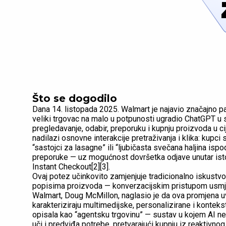
Što se dogodilo
Dana 14. listopada 2025. Walmart je najavio značajno pa
veliki trgovac na malo u potpunosti ugradio ChatGPT u
pregledavanje, odabir, preporuku i kupnju proizvoda u ci
nadilazi osnovne interakcije pretraživanja i klika: kupci
“sastojci za lasagne” ili “ljubičasta svečana haljina ispo
preporuke — uz mogućnost dovršetka odjave unutar istog
Instant Checkout[2][3].
Ovaj potez učinkovito zamjenjuje tradicionalno iskustv
popisima proizvoda — konverzacijskim pristupom usmjere
Walmart, Doug McMillon, naglasio je da ova promjena uv
karakteriziraju multimedijske, personalizirane i konteks
opisala kao “agentsku trgovinu” — sustav u kojem AI n
uči i predviđa potrebe, pretvarajući kupnju iz reaktivno