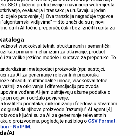
elu, SEO, plaćeno pretraživanje i navigacija web-mjesta
tkrivanje, evaluacija i transakcija urušavaju u jedan
di cijelo putovanje[4]. Ova tranzicija nagrađuje trgovce
“algoritamski vidljivima” — što znači da su njihovi
jno da ih AI točno preporuči, čak i bez izričitih upita za
 kataloga
važnost visokokvalitetnih, strukturiranih i semantički
luži kao primarni mehanizam za otkrivanje, product
eć i za velike jezične modele i sustave za preporuke. To
i standardizirani metapodaci proizvoda (npr. sastojci,
ključni za AI za generiranje relevantnih preporuka.
ože obraditi multimodalne unose, visokokvalitetne
 važniji za otkrivanje i diferencijaciju proizvoda.
 kupovine vođena AI-jem zahtijevaju ažurne podatke o
e pri odjavi i održalo povjerenje.
za kvalitetu podataka, sinkronizaciju feedova u stvarnom
sigurali da njihove proizvode “razumiju” AI agenti[4].
proizvoda ključni su za AI za generiranje relevantnih
ataka o proizvodima, pogledajte naš blog o
CSV Format:
tion - NotPIM
.
oda/AI