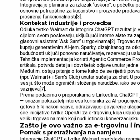
Integracija je planirana za izlazak “uskoro”, u početku p
osnovne potrepštine za kućanstvo i proizvode prodavač
proširenje funkcionalnosti[3].
Kontekst industrije i provedba
Odluka tvrtke Walmart da integrira ChatGPT rezultat je
cijelom svom poslovanju, uključujući interne alate za z
glasovni asistent “Ask Sam” u trgovinama[2]. Trgovac n
kupnju generativnim AI-jem, Sparky, dizajniranog za otk
budućnosti uključi ponovno naručivanje, rezervaciju uslu
Tehnička implementacija koristi Agentic Commerce Prot
artikala, potvrdu detalja i dovršetak odjave unutar jedne 
Međutim, ostaju pitanja o tome kako će se riješiti povr
(npr. Walmart+ i Sam’s Club) unutar sučelja za chat. U
sesiji, što može ograničiti složenije narudžbe, iako se 
sazrijeva[7].
Prema podacima o preporukama s LinkedIna, ChatGPT je
— snažan pokazatelj interesa korisnika za AI-pogonjena
gotovo 5 % nakon najave, odražavajući povjerenje ulagač
šire inicijative tvrtke OpenAI za e-trgovinu, koja uključu
veliki trgovac na malo koji nudi istinsku konverzacijsku
Zašto je ovo važno za e-trgovinu i i
Pomak s pretraživanja na namjeru
Integracija ChatGPT-a tvrtke Walmart predstavlja prom