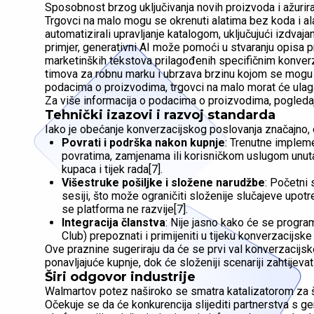
Sposobnost brzog uključivanja novih proizvoda i ažurir
Trgovci na malo mogu se okrenuti alatima bez koda i a
automatizirali upravljanje katalogom, uključujući izdvajan
primjer, generativni AI može pomoći u stvaranju opisa pr
marketinških tekstova prilagođenih specifičnim konver
timova za robnu marku i ubrzava brzinu kojom se mogu uv
podacima o proizvodima, trgovci na malo morat će ulaga
Za više informacija o podacima o proizvodima, pogleda
Tehnički izazovi i razvoj standarda
Iako je obećanje konverzacijskog poslovanja značajno, o
Povrati i podrška nakon kupnje
: Trenutne impleme
povratima, zamjenama ili korisničkom uslugom unutar
kupaca i tijek rada[7].
Višestruke pošiljke i složene narudžbe
: Početni
sesiji, što može ograničiti složenije slučajeve upotr
se platforma ne razvije[7].
Integracija članstva
: Nije jasno kako će se progra
Club) prepoznati i primijeniti u tijeku konverzacijsk
Ove praznine sugeriraju da će se prvi val konverzacijsk
ponavljajuće kupnje, dok će složeniji scenariji zahtijevati
Širi odgovor industrije
Walmartov potez naširoko se smatra katalizatorom za šir
Očekuje se da će konkurencija slijediti partnerstva s ge