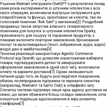
Рішення Walmart інтегрувати ChatGPT є результатом понад
семи років експериментів зі штучним інтелектом у всіх
своїх операціях, включаючи внутрішні інструменти для
співробітників та функції, орієнтовані на клієнтів, такі як
голосовий помічник "Ask Sam" у магазинах[2]. Роздрібний
продавець також запустив власного генеративного
помічника для покупок зі штучним інтелектом Sparky,
призначеного для пошуку та порівняння продуктів, з
планами включити повторне замовлення, бронювання
послуг та мультимодальні (текст, зображення, аудіо, відео)
вхідні дані в майбутньому[3].
Технічна реалізація використовує Agentic Commerce
Protocol від OpenAI, що дозволяє користувачам вибирати
товари, підтверджувати деталі та завершувати
оформлення замовлення в одній сесії чату, включаючи
оплату та варіанти доставки[7]. Однак залишаються
питання щодо того, як будуть розглядатися повернення,
обміни, післяпродажна підтримка та переваги членства
(наприклад, Walmart+ та Sam's Club) в інтерфейсі чату.
Спочатку система підтримує лише одну адресу доставки на
сеанс, що може обмежити більш складні замовлення, хоча
очікується подальше вдосконалення в міру розвитку
платформи[7].