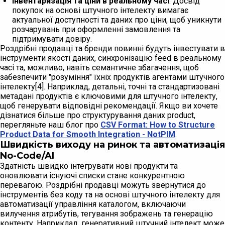
Інвентаризація та ціни в реальному часі
: Досвід
покупок на основі штучного інтелекту вимагає
актуальної доступності та даних про ціни, щоб уникнути
розчарувань при оформленні замовлення та
підтримувати довіру.
Роздрібні продавці та бренди повинні будуть інвестувати в
інструменти якості даних, синхронізацію feed в реальному
часі та, можливо, навіть семантичне збагачення, щоб
забезпечити "розуміння" їхніх продуктів агентами штучного
інтелекту[4]. Наприклад, детальні, точні та стандартизовані
метадані продуктів є ключовими для штучного інтелекту,
щоб генерувати відповідні рекомендації. Якщо ви хочете
дізнатися більше про структурування даних product,
перегляньте наш блог про
CSV Format: How to Structure
Product Data for Smooth Integration - NotPIM
.
Швидкість виходу на ринок та автоматизація
No-Code/AI
Здатність швидко інтегрувати нові продукти та
оновлювати існуючі списки стане конкурентною
перевагою. Роздрібні продавці можуть звернутися до
інструментів без коду та на основі штучного інтелекту для
автоматизації управління каталогом, включаючи
вилучення атрибутів, тегування зображень та генерацію
контенту. Наприклад, генеративний штучний інтелект може