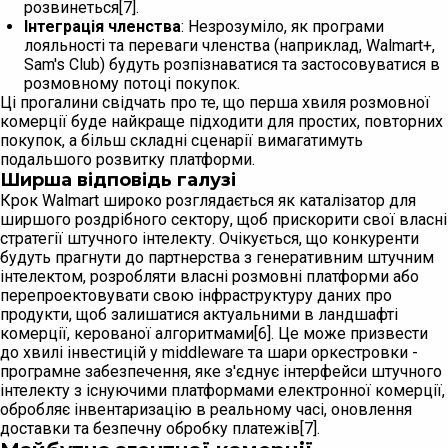
розвинеться[7].
Інтеграція членства
: Незрозуміло, як програми
лояльності та переваги членства (наприклад, Walmart+,
Sam's Club) будуть розпізнаватися та застосовуватися в
розмовному потоці покупок.
Ці прогалини свідчать про те, що перша хвиля розмовної
комерції буде найкраще підходити для простих, повторних
покупок, а більш складні сценарії вимагатимуть
подальшого розвитку платформи.
Ширша відповідь галузі
Крок Walmart широко розглядається як каталізатор для
ширшого роздрібного сектору, щоб прискорити свої власні
стратегії штучного інтелекту. Очікується, що конкуренти
будуть прагнути до партнерства з генеративним штучним
інтелектом, розробляти власні розмовні платформи або
перепроектовувати свою інфраструктуру даних про
продукти, щоб залишатися актуальними в ландшафті
комерції, керованої алгоритмами[6]. Це може призвести
до хвилі інвестицій у middleware та шари оркестровки -
програмне забезпечення, яке з'єднує інтерфейси штучного
інтелекту з існуючими платформами електронної комерції,
обробляє інвентаризацію в реальному часі, оновлення
доставки та безпечну обробку платежів[7].