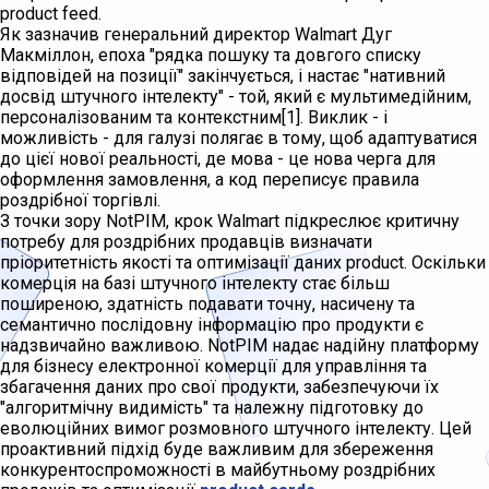
product feed.
Як зазначив генеральний директор Walmart Дуг
Макміллон, епоха "рядка пошуку та довгого списку
відповідей на позиції" закінчується, і настає "нативний
досвід штучного інтелекту" - той, який є мультимедійним,
персоналізованим та контекстним[1]. Виклик - і
можливість - для галузі полягає в тому, щоб адаптуватися
до цієї нової реальності, де мова - це нова черга для
оформлення замовлення, а код переписує правила
роздрібної торгівлі.
З точки зору NotPIM, крок Walmart підкреслює критичну
потребу для роздрібних продавців визначати
пріоритетність якості та оптимізації даних product. Оскільки
комерція на базі штучного інтелекту стає більш
поширеною, здатність подавати точну, насичену та
семантично послідовну інформацію про продукти є
надзвичайно важливою. NotPIM надає надійну платформу
для бізнесу електронної комерції для управління та
збагачення даних про свої продукти, забезпечуючи їх
"алгоритмічну видимість" та належну підготовку до
еволюційних вимог розмовного штучного інтелекту. Цей
проактивний підхід буде важливим для збереження
конкурентоспроможності в майбутньому роздрібних