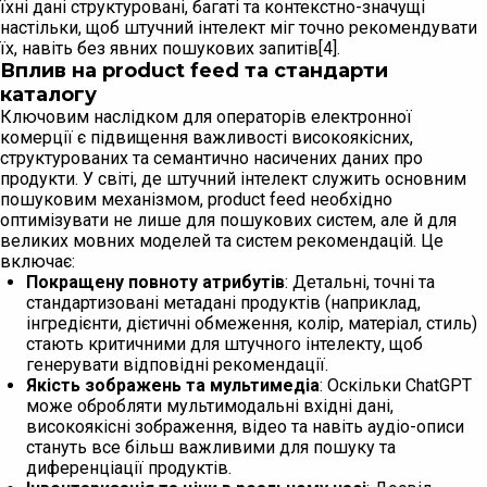
їхні дані структуровані, багаті та контекстно-значущі
настільки, щоб штучний інтелект міг точно рекомендувати
їх, навіть без явних пошукових запитів[4].
Вплив на product feed та стандарти
каталогу
Ключовим наслідком для операторів електронної
комерції є підвищення важливості високоякісних,
структурованих та семантично насичених даних про
продукти. У світі, де штучний інтелект служить основним
пошуковим механізмом, product feed необхідно
оптимізувати не лише для пошукових систем, але й для
великих мовних моделей та систем рекомендацій. Це
включає:
Покращену повноту атрибутів
: Детальні, точні та
стандартизовані метадані продуктів (наприклад,
інгредієнти, дієтичні обмеження, колір, матеріал, стиль)
стають критичними для штучного інтелекту, щоб
генерувати відповідні рекомендації.
Якість зображень та мультимедіа
: Оскільки ChatGPT
може обробляти мультимодальні вхідні дані,
високоякісні зображення, відео та навіть аудіо-описи
стануть все більш важливими для пошуку та
диференціації продуктів.