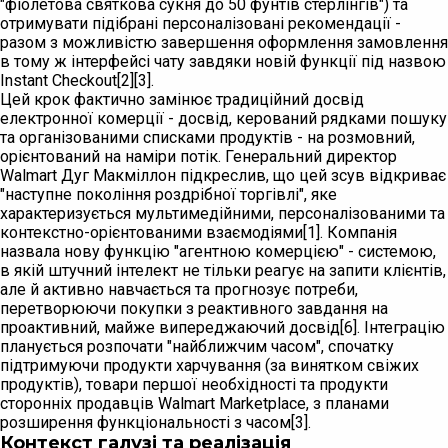
"фіолетова святкова сукня до 50 фунтів стерлінгів") та
отримувати підібрані персоналізовані рекомендації -
разом з можливістю завершення оформлення замовлення
в тому ж інтерфейсі чату завдяки новій функції під назвою
Instant Checkout[2][3].
Цей крок фактично замінює традиційний досвід
електронної комерції - досвід, керований рядками пошуку
та організованими списками продуктів - на розмовний,
орієнтований на наміри потік. Генеральний директор
Walmart Дуг Макміллон підкреслив, що цей зсув відкриває
"наступне покоління роздрібної торгівлі", яке
характеризується мультимедійними, персоналізованими та
контекстно-орієнтованими взаємодіями[1]. Компанія
назвала нову функцію "агентною комерцією" - системою,
в якій штучний інтелект не тільки реагує на запити клієнтів,
але й активно навчається та прогнозує потреби,
перетворюючи покупки з реактивного завдання на
проактивний, майже випереджаючий досвід[6]. Інтеграцію
планується розпочати "найближчим часом", спочатку
підтримуючи продукти харчування (за винятком свіжих
продуктів), товари першої необхідності та продукти
сторонніх продавців Walmart Marketplace, з планами
розширення функціональності з часом[3].
Контекст галузі та реалізація