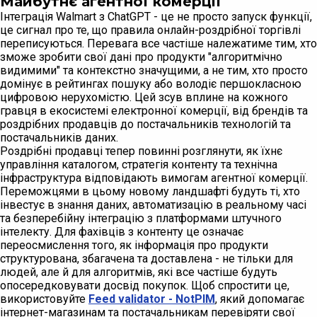
Майбутнє агентної комерції
Інтеграція Walmart з ChatGPT - це не просто запуск функції,
це сигнал про те, що правила онлайн-роздрібної торгівлі
переписуються. Перевага все частіше належатиме тим, хто
зможе зробити свої дані про продукти "алгоритмічно
видимими" та контекстно значущими, а не тим, хто просто
домінує в рейтингах пошуку або володіє першокласною
цифровою нерухомістю. Цей зсув вплине на кожного
гравця в екосистемі електронної комерції, від брендів та
роздрібних продавців до постачальників технологій та
постачальників даних.
Роздрібні продавці тепер повинні розглянути, як їхнє
управління каталогом, стратегія контенту та технічна
інфраструктура відповідають вимогам агентної комерції.
Переможцями в цьому новому ландшафті будуть ті, хто
інвестує в знання даних, автоматизацію в реальному часі
та безперебійну інтеграцію з платформами штучного
інтелекту. Для фахівців з контенту це означає
переосмислення того, як інформація про продукти
структурована, збагачена та доставлена - не тільки для
людей, але й для алгоритмів, які все частіше будуть
опосередковувати досвід покупок. Щоб спростити це,
використовуйте
Feed validator - NotPIM
, який допомагає
інтернет-магазинам та постачальникам перевіряти свої