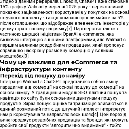
Згідно з даними рефералів LinkedIn, ChatGPT вже становив
15% трафіку Walmart у вересні 2025 року - переконливий
показник зацікавленості користувачів у покупках на основі
штучного інтелекту - і акції компанії зросли майже на 5%
після оголошення, що відображає впевненість інвесторів у
цьому стратегічному напрямку[7]. Партнерство також є
частиною ширшої ініціативи OpenAI e-commerce, яка
включає інтеграцію з іншими платформами, але Walmart є
першим великим роздрібним продавцем, який пропонує
справжню наскрізну розмовну комерцію у великих
масштабах[3].
Чому це важливо для eCommerce та
інфраструктури контенту
Перехід від пошуку до наміру
Інтеграція Walmart з ChatGPT представляє собою зміну
парадигми від комерції на основі пошуку до комерції на
основі наміру. У традиційній моделі SEO, платний пошук та
навігація по сайту були основними двигунами пошуку
продуктів. Зараз пошук, оцінка та транзакція зливаються в
єдиний розмовний потік, де штучний інтелект інтерпретує
намір користувача та направляє весь шлях[4]. Цей перехід
винагороджує роздрібних продавців та бренди, які можуть
зробити свої продукти "алгоритмічно видимими" - тобто