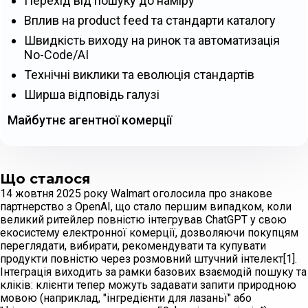
Перехід від пошуку до наміру
Вплив на product feed та стандарти каталогу
Швидкість виходу на ринок та автоматизація
No-Code/AI
Технічні виклики та еволюція стандартів
Ширша відповідь галузі
Майбутнє агентної комерції
Що сталося
14 жовтня 2025 року Walmart оголосила про знакове
партнерство з OpenAI, що стало першим випадком, коли
великий ритейлер повністю інтегрував ChatGPT у свою
екосистему електронної комерції, дозволяючи покупцям
переглядати, вибирати, рекомендувати та купувати
продукти повністю через розмовний штучний інтелект[1].
Інтеграція виходить за рамки базових взаємодій пошуку та
кліків: клієнти тепер можуть задавати запити природною
мовою (наприклад, "інгредієнти для лазаньї" або