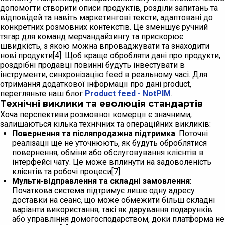
допомогти створити описи продуктів, розділи запитань та
відповідей та навіть маркетингові тексти, адаптовані до
конкретних розмовних контекстів. Це зменшує ручний
тягар для команд мерчандайзингу та прискорює
швидкість, з якою можна впроваджувати та знаходити
нові продукти[4]. Щоб краще обробляти дані про продукти,
роздрібні продавці повинні будуть інвестувати в
інструменти, синхронізацію feed в реальному часі. Для
отримання додаткової інформації про дані product,
перегляньте наш блог
Product feed - NotPIM
.
Технічні виклики та еволюція стандартів
Хоча перспективи розмовної комерції є значними,
залишаються кілька технічних та операційних викликів:
Повернення та післяпродажна підтримка
: Поточні
реалізації ще не уточнюють, як будуть оброблятися
повернення, обміни або обслуговування клієнтів в
інтерфейсі чату. Це може вплинути на задоволеність
клієнтів та робочі процеси[7].
Мульти-відправлення та складні замовлення
:
Початкова система підтримує лише одну адресу
доставки на сеанс, що може обмежити більш складні
варіанти використання, такі як дарування подарунків
або управління домогосподарством, доки платформа не