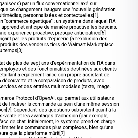
rganisées) par un flux conversationnel axé sur
é que ce changement inaugure une "nouvelle génération
ultimédias, personnalisées et contextuelles[1].
 un "commerce agentique" : un système dans lequel l'IA
apprend et anticipe de manière proactive les besoins,
une expérience proactive, presque anticipatrice[6].
çant par les produits d'épicerie (à l'exclusion des
es produits des vendeurs tiers de Walmart Marketplace,
du temps[3].
tat de plus de sept ans d'expérimentation de l'IA dans
 employés et des fonctionnalités destinées aux clients
taillant a également lancé son propre assistant de
la découverte et la comparaison de produits, avec
e services et des entrées multimodales (texte, image,
merce Protocol d'OpenAI, qui permet aux utilisateurs
 et de finaliser la commande au sein d'une même session
son[7]. Cependant, des questions subsistent quant à la
ès-vente et les avantages d'adhésion (par exemple,
face de chat. Initialement, le système prend en charge
ut limiter les commandes plus complexes, bien qu'une
sure que la plateforme mûrit[7].