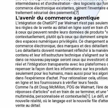
intermédiaires et d'orchestration - des logiciels qui fon
commerce électronique existantes, gèrent l'inventaire e
traitement sécurisé des paiements[7].
L'avenir du commerce agentique
L'intégration de ChatGPT par Walmart n'est pas seuleme
les règles de la vente au détail en ligne sont en train d
à ceux qui peuvent rendre leurs données de produits "v
contextuellement, plutôt qu'à ceux qui dominent simp
des espaces numériques privilégiés. Ce changement af
commerce électronique, des marques et des détaillant
Les détaillants doivent maintenant réfléchir à la manièr
contenu et leur infrastructure technique s'alignent su
dans ce nouveau paysage seront ceux qui investiront d
réel et l'intégration transparente avec les plateformes 
repenser la façon dont les informations sur les produit
seulement pour les humains, mais aussi pour les algori
dans l'expérience d'achat. Pour rationaliser cela, utilis
en ligne et les fournisseurs à vérifier leurs feeds.
Comme l'a dit Doug McMillon, PDG de Walmart, l'ère de 
réponses d'articles" est en train de se terminer, et une
multimédia, personnalisée et contextuelle[1]. Le défi, et
nouvelle réalité, où le langage est la nouvelle file d'att
vente au détail.