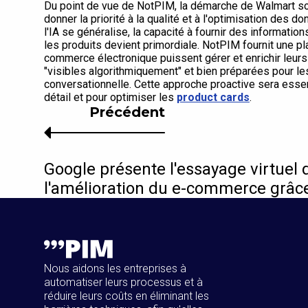
Du point de vue de NotPIM, la démarche de Walmart soul
donner la priorité à la qualité et à l'optimisation des
l'IA se généralise, la capacité à fournir des informati
les produits devient primordiale. NotPIM fournit une p
commerce électronique puissent gérer et enrichir leurs
"visibles algorithmiquement" et bien préparées pour le
conversationnelle. Cette approche proactive sera essen
détail et pour optimiser les
product cards
.
Précédent
Google présente l'essayage virtuel 
l'amélioration du e-commerce grâce 
Nous aidons les entreprises à
automatiser leurs processus et à
réduire leurs coûts en éliminant les