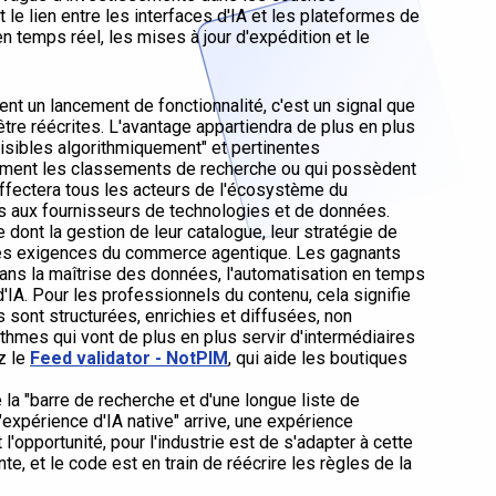
t le lien entre les interfaces d'IA et les plateformes de
n temps réel, les mises à jour d'expédition et le
nt un lancement de fonctionnalité, c'est un signal que
'être réécrites. L'avantage appartiendra de plus en plus
isibles algorithmiquement" et pertinentes
lement les classements de recherche ou qui possèdent
fectera tous les acteurs de l'écosystème du
s aux fournisseurs de technologies et de données.
e dont la gestion de leur catalogue, leur stratégie de
r les exigences du commerce agentique. Les gagnants
ans la maîtrise des données, l'automatisation en temps
d'IA. Pour les professionnels du contenu, cela signifie
s sont structurées, enrichies et diffusées, non
thmes qui vont de plus en plus servir d'intermédiaires
ez le
Feed validator - NotPIM
, qui aide les boutiques
la "barre de recherche et d'une longue liste de
 "expérience d'IA native" arrive, une expérience
 l'opportunité, pour l'industrie est de s'adapter à cette
ente, et le code est en train de réécrire les règles de la