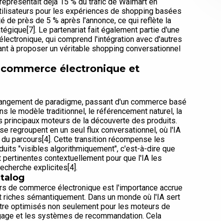
eprésentait déjà 15 % du trafic de Walmart en
utilisateurs pour les expériences de shopping basées
nté de près de 5 % après l'annonce, ce qui reflète la
tégique[7]. Le partenariat fait également partie d'une
lectronique, qui comprend l'intégration avec d'autres
ant à proposer un véritable shopping conversationnel
e commerce électronique et
changement de paradigme, passant d'un commerce basé
s le modèle traditionnel, le référencement naturel, la
les principaux moteurs de la découverte des produits.
 se regroupent en un seul flux conversationnel, où l'IA
le du parcours[4]. Cette transition récompense les
duits "visibles algorithmiquement", c'est-à-dire que
 pertinentes contextuellement pour que l'IA les
cherche explicites[4].
atalog
rs de commerce électronique est l'importance accrue
et riches sémantiquement. Dans un monde où l'IA sert
être optimisés non seulement pour les moteurs de
ngage et les systèmes de recommandation. Cela