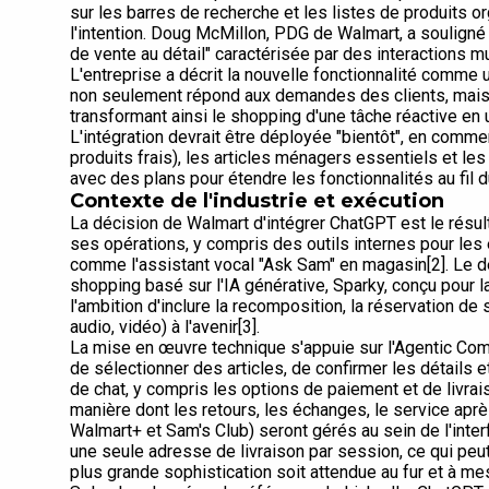
sur les barres de recherche et les listes de produits o
l'intention. Doug McMillon, PDG de Walmart, a soulign
de vente au détail" caractérisée par des interactions m
L'entreprise a décrit la nouvelle fonctionnalité comme
non seulement répond aux demandes des clients, mais 
transformant ainsi le shopping d'une tâche réactive en 
L'intégration devrait être déployée "bientôt", en commen
produits frais), les articles ménagers essentiels et l
avec des plans pour étendre les fonctionnalités au fil 
Contexte de l'industrie et exécution
La décision de Walmart d'intégrer ChatGPT est le résul
ses opérations, y compris des outils internes pour les
comme l'assistant vocal "Ask Sam" en magasin[2]. Le dé
shopping basé sur l'IA générative, Sparky, conçu pour 
l'ambition d'inclure la recomposition, la réservation d
audio, vidéo) à l'avenir[3].
La mise en œuvre technique s'appuie sur l'Agentic Com
de sélectionner des articles, de confirmer les détails
de chat, y compris les options de paiement et de livrai
manière dont les retours, les échanges, le service apr
Walmart+ et Sam's Club) seront gérés au sein de l'inter
une seule adresse de livraison par session, ce qui pe
plus grande sophistication soit attendue au fur et à me