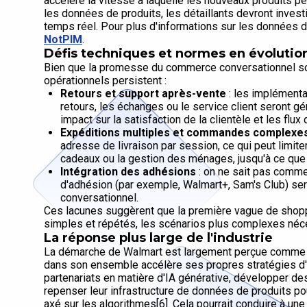
accélère la vitesse à laquelle les nouveaux produits pe
les données de produits, les détaillants devront invest
temps réel. Pour plus d'informations sur les données d
NotPIM
.
Défis techniques et normes en évolutio
Bien que la promesse du commerce conversationnel soit
opérationnels persistent :
Retours et support après-vente
: les implémenta
retours, les échanges ou le service client seront gér
impact sur la satisfaction de la clientèle et les flux 
Expéditions multiples et commandes complexe
adresse de livraison par session, ce qui peut limiter
cadeaux ou la gestion des ménages, jusqu'à ce que 
Intégration des adhésions
: on ne sait pas comme
d'adhésion (par exemple, Walmart+, Sam's Club) ser
conversationnel.
Ces lacunes suggèrent que la première vague de shopp
simples et répétés, les scénarios plus complexes néce
La réponse plus large de l'industrie
La démarche de Walmart est largement perçue comme un
dans son ensemble accélère ses propres stratégies d'
partenariats en matière d'IA générative, développer de
repenser leur infrastructure de données de produits p
axé sur les algorithmes[6]. Cela pourrait conduire à u