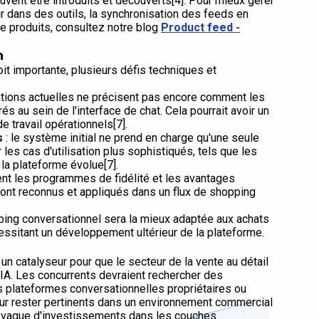
uvent être introduits et découverts[4]. Pour mieux gérer
ir dans des outils, la synchronisation des feeds en
e produits, consultez notre blog
Product feed -
n
 importante, plusieurs défis techniques et
tions actuelles ne précisent pas encore comment les
és au sein de l'interface de chat. Cela pourrait avoir un
de travail opérationnels[7].
s
: le système initial ne prend en charge qu'une seule
 les cas d'utilisation plus sophistiqués, tels que les
la plateforme évolue[7].
nt les programmes de fidélité et les avantages
ont reconnus et appliqués dans un flux de shopping
ing conversationnel sera la mieux adaptée aux achats
ssitant un développement ultérieur de la plateforme.
 catalyseur pour que le secteur de la vente au détail
IA. Les concurrents devraient rechercher des
s plateformes conversationnelles propriétaires ou
our rester pertinents dans un environnement commercial
ne vague d'investissements dans les couches