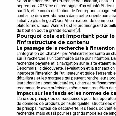
Selon les données de référence de LinkedIn, ChatGPT r
septembre 2025, ce qui témoigne d'un vif intérêt des 
sur l'IA, et le cours de l'action de l'entreprise a augme
confiance des investisseurs dans cette orientation stra
initiative plus large d'OpenAI en matière de commerce é
plateformes, mais Walmart est le premier grand détaill
de bout en bout à grande échelle[3].
Pourquoi cela est important pour l
l'infrastructure de contenu
Le passage de la recherche à l'intention
L'intégration de ChatGPT par Walmart représente un 
sur la recherche à un commerce basé sur l'intention. Dan
recherche payante et la navigation sur le site étaient 
Désormais, la découverte, l'évaluation et la transaction
interprète l'intention de l'utilisateur et guide l'ensemb
détaillants et les marques qui peuvent rendre leurs pro
leurs données sont structurées, riches et suffisamment
recommande avec précision, même sans requêtes de re
Impact sur les feeds et les normes de c
L'une des principales conséquences pour les opérateu
de données de produits de haute qualité, structurées 
de principal moteur de découverte, les feeds doivent 
recherche, mais aussi pour les grands modèles de la