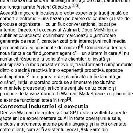
de a finaliza comanda în aceeași interfață de chat, datorită unei
[2][3]
noi funcții numite
Instant Checkout
.
Această mișcare înlocuiește efectiv experiența tradițională de
comerț electronic – una bazată pe barele de căutare și liste de
produse organizate – cu un flux conversațional, bazat pe
intenție. Directorul executiv al Walmart, Doug McMillon, a
subliniat că această schimbare marchează o „următoare
generație de retail”, caracterizată prin interacțiuni multimedia,
[1]
personalizate și conștiente de context
. Compania a descris
noua funcție ca fiind „comerț agentic” – un sistem în care AI nu
numai că răspunde la solicitările clienților, ci învață și
anticipează în mod proactiv nevoile, transformând cumpărăturile
dintr-o sarcină reactivă într-o experiență proactivă, aproape
[6]
anticipatorie
. Integrarea este planificată să fie lansată „în
curând”, inițial suportând produse alimentare (excluzând
alimentele proaspete), articole esențiale de uz casnic și
produse de la vânzătorii terți Walmart Marketplace, cu planuri de
[3]
a extinde funcționalitatea în timp
.
Contextul industriei și execuția
Decizia Walmart de a integra ChatGPT este rezultatul a peste
șapte ani de experimentare cu AI în toate operațiunile sale,
inclusiv instrumente interne pentru angajați și funcții orientate
către clienți, cum ar fi asistentul vocal „Ask Sam” din