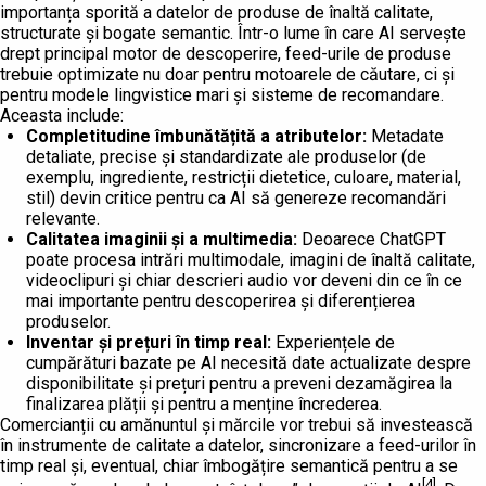
importanța sporită a datelor de produse de înaltă calitate,
structurate și bogate semantic. Într-o lume în care AI servește
drept principal motor de descoperire, feed-urile de produse
trebuie optimizate nu doar pentru motoarele de căutare, ci și
pentru modele lingvistice mari și sisteme de recomandare.
Aceasta include:
Completitudine îmbunătățită a atributelor:
Metadate
detaliate, precise și standardizate ale produselor (de
exemplu, ingrediente, restricții dietetice, culoare, material,
stil) devin critice pentru ca AI să genereze recomandări
relevante.
Calitatea imaginii și a multimedia:
Deoarece ChatGPT
poate procesa intrări multimodale, imagini de înaltă calitate,
videoclipuri și chiar descrieri audio vor deveni din ce în ce
mai importante pentru descoperirea și diferențierea
produselor.
Inventar și prețuri în timp real:
Experiențele de
cumpărături bazate pe AI necesită date actualizate despre
disponibilitate și prețuri pentru a preveni dezamăgirea la
finalizarea plății și pentru a menține încrederea.
Comercianții cu amănuntul și mărcile vor trebui să investească
în instrumente de calitate a datelor, sincronizare a feed-urilor în
timp real și, eventual, chiar îmbogățire semantică pentru a se
[4]