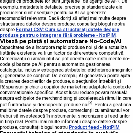
asigura că produsele lor sunt „înțelese” de agenții de AI
. De
exemplu, metadatele detaliate, precise și standardizate ale
produselor sunt esențiale pentru ca AI să genereze
recomandări relevante. Dacă doriți să aflați mai multe despre
structurarea datelor despre produse, consultați blogul nostru
despre
Format CSV: Cum să structurați datele despre
produse pentru o integrare fără probleme - NotPIM
.
Viteză pe piață și automatizare No-Code/AI
Capacitatea de a încorpora rapid produse noi și de a actualiza
listările existente va fi un factor de diferențiere competitivă.
Comercianții cu amănuntul se pot orienta către instrumente no-
code și bazate pe AI pentru a automatiza gestionarea
catalogului, inclusiv extragerea atributelor, etichetarea imaginilor
și generarea de conținut. De exemplu, AI generativă poate ajuta
la crearea descrierilor de produse, a secțiunilor Întrebări și
Răspunsuri și chiar a copiilor de marketing adaptate la contexte
conversaționale specifice. Acest lucru reduce povara manuală
asupra echipelor de merchandising și accelerează ritmul în care
[4]
pot fi introduse și descoperite produse noi
. Pentru a gestiona
mai bine datele despre produse, comercianții cu amănuntul vor
trebui să investească în instrumente, sincronizare a feed-urilor
în timp real. Pentru mai multe informații despre datele despre
produse, consultați blogul nostru
Product feed - NotPIM
.