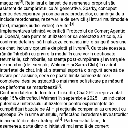
[2]
magazine
. Retailerul a lansat, de asemenea, propriul său
asistent de cumpărături cu AI generativă, Sparky, conceput
pentru descoperirea și compararea produselor, cu ambiția de a
include reordonarea, rezervările de servicii și intrări multimodale
[3]
(text, imagine, audio, video) în viitor
.
Implementarea tehnică valorifică Protocolul de Comerț Agentic
al OpenAI, care permite utilizatorilor să selecteze articole, să
confirme detalii și să finalizeze comanda într-o singură sesiune
[7]
de chat, inclusiv opțiunile de plată și livrare
. Cu toate acestea,
rămân întrebări cu privire la modul în care vor fi gestionate
returnările, schimburile, asistența post-cumpărare și avantajele
de membru (de exemplu, Walmart+ și Sam’s Club) în cadrul
interfeței de chat. Inițial, sistemul suportă o singură adresă de
livrare per sesiune, ceea ce poate limita comenzile mai
complexe, deși se așteaptă o mai mare sofisticare pe măsură
[7]
ce platforma se maturizează
.
Conform datelor de trimitere LinkedIn, ChatGPT a reprezentat
deja 15% din traficul Walmart în septembrie 2025 – un indicator
puternic al interesului utilizatorilor pentru experiențele de
cumpărături bazate pe AI – și acțiunile companiei au crescut cu
aproape 5% în urma anunțului, reflectând încrederea investitorilor
[7]
în această direcție strategică
. Parteneriatul face, de
asemenea, parte dintr-o inițiativă mai amplă de comerț