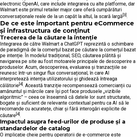
electronic OpenAI, care include integrarea cu alte platforme, dar
Walmart este primul retailer major care oferă cumpărături
[3]
conversaționale reale de la un capăt la altul, la scară largă
.
De ce este important pentru eCommerce
și infrastructura de conținut
Trecerea de la căutare la intenție
Integrarea de către Walmart a ChatGPT reprezintă o schimbare
de paradigmă de la comerțul bazat pe căutare la comerțul bazat
pe intenție. În modelul tradițional, SEO, căutarea plătită și
navigarea pe site au fost motoarele principale de descoperire a
produselor. Acum, descoperirea, evaluarea și tranzacțiile se
reunesc într-un singur flux conversațional, în care AI
interpretează intenția utilizatorului și ghidează întreaga
[4]
călătorie
. Această tranziție recompensează comercianții cu
amănuntul și mărcile care își pot face produsele „vizibile
algoritmic” – ceea ce înseamnă că datele lor sunt structurate,
bogate și suficient de relevante contextual pentru ca AI să le
recomande cu acuratețe, chiar și fără interogări explicite de
[4]
căutare
.
Impactul asupra feed-urilor de produse și a
standardelor de catalog
O implicație cheie pentru operatorii de e-commerce este