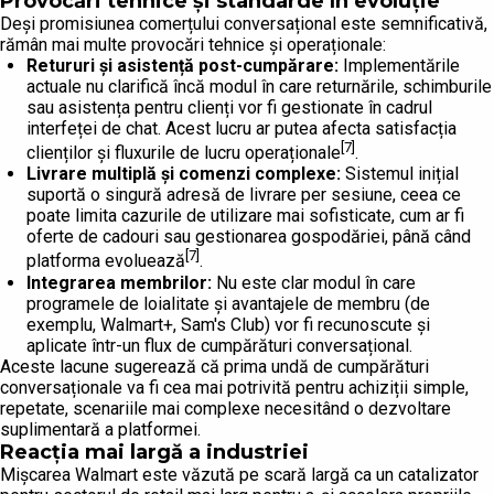
Provocări tehnice și standarde în evoluție
Deși promisiunea comerțului conversațional este semnificativă,
rămân mai multe provocări tehnice și operaționale:
Retururi și asistență post-cumpărare:
Implementările
actuale nu clarifică încă modul în care returnările, schimburile
sau asistența pentru clienți vor fi gestionate în cadrul
interfeței de chat. Acest lucru ar putea afecta satisfacția
[7]
clienților și fluxurile de lucru operaționale
.
Livrare multiplă și comenzi complexe:
Sistemul inițial
suportă o singură adresă de livrare per sesiune, ceea ce
poate limita cazurile de utilizare mai sofisticate, cum ar fi
oferte de cadouri sau gestionarea gospodăriei, până când
[7]
platforma evoluează
.
Integrarea membrilor:
Nu este clar modul în care
programele de loialitate și avantajele de membru (de
exemplu, Walmart+, Sam's Club) vor fi recunoscute și
aplicate într-un flux de cumpărături conversațional.
Aceste lacune sugerează că prima undă de cumpărături
conversaționale va fi cea mai potrivită pentru achiziții simple,
repetate, scenariile mai complexe necesitând o dezvoltare
suplimentară a platformei.
Reacția mai largă a industriei
Mișcarea Walmart este văzută pe scară largă ca un catalizator