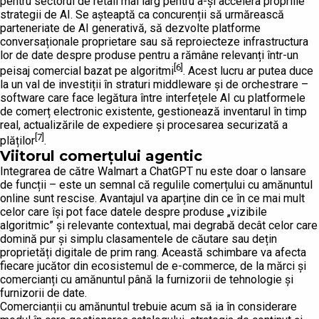
pentru sectorul de retail mai larg pentru a-și accelera propriile
strategii de AI. Se așteaptă ca concurenții să urmărească
parteneriate de AI generativă, să dezvolte platforme
conversaționale proprietare sau să reproiecteze infrastructura
lor de date despre produse pentru a rămâne relevanți într-un
[6]
peisaj comercial bazat pe algoritmi
. Acest lucru ar putea duce
la un val de investiții în straturi middleware și de orchestrare –
software care face legătura între interfețele AI cu platformele
de comerț electronic existente, gestionează inventarul în timp
real, actualizările de expediere și procesarea securizată a
[7]
plăților
.
Viitorul comerțului agentic
Integrarea de către Walmart a ChatGPT nu este doar o lansare
de funcții – este un semnal că regulile comerțului cu amănuntul
online sunt rescise. Avantajul va aparține din ce în ce mai mult
celor care își pot face datele despre produse „vizibile
algoritmic” și relevante contextual, mai degrabă decât celor care
domină pur și simplu clasamentele de căutare sau dețin
proprietăți digitale de prim rang. Această schimbare va afecta
fiecare jucător din ecosistemul de e-commerce, de la mărci și
comercianți cu amănuntul până la furnizorii de tehnologie și
furnizorii de date.
Comercianții cu amănuntul trebuie acum să ia în considerare