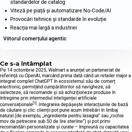
standardelor de catalog
Viteză pe piață și automatizare No-Code/AI
Provocări tehnice și standarde în evoluție
Reacția mai largă a industriei
Viitorul comerțului agentic
Ce s-a întâmplat
Pe 14 octombrie 2025, Walmart a anunțat un parteneriat de
referință cu OpenAI, marcând prima dată când un retailer major a
integrat complet ChatGPT în ecosistemul său de comerț
electronic, permițând cumpărătorilor să navigheze, să
selecteze, să recomande și să achiziționeze produse în
întregime prin intermediul inteligenței artificiale
[1]
conversaționale
. Integrarea depășește interacțiunile de bază
de căutare și clic: clienții pot pune acum întrebări în limbaj
natural (de exemplu, „ingrediente pentru lasagna” sau „rochie
mov de petrecere sub 50 de lire sterline”) și pot primi
recomandări personalizate și curate – împreună cu capacitatea