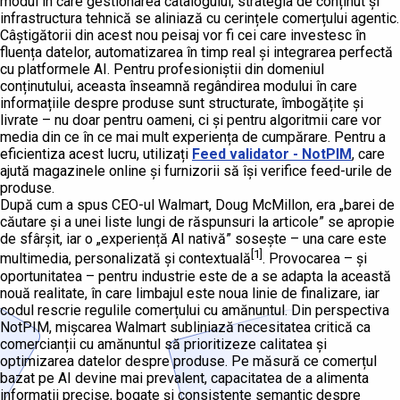
modul în care gestionarea catalogului, strategia de conținut și
infrastructura tehnică se aliniază cu cerințele comerțului agentic.
Câștigătorii din acest nou peisaj vor fi cei care investesc în
fluența datelor, automatizarea în timp real și integrarea perfectă
cu platformele AI. Pentru profesioniștii din domeniul
conținutului, aceasta înseamnă regândirea modului în care
informațiile despre produse sunt structurate, îmbogățite și
livrate – nu doar pentru oameni, ci și pentru algoritmii care vor
media din ce în ce mai mult experiența de cumpărare. Pentru a
eficientiza acest lucru, utilizați
Feed validator - NotPIM
, care
ajută magazinele online și furnizorii să își verifice feed-urile de
produse.
După cum a spus CEO-ul Walmart, Doug McMillon, era „barei de
căutare și a unei liste lungi de răspunsuri la articole” se apropie
de sfârșit, iar o „experiență AI nativă” sosește – una care este
[1]
multimedia, personalizată și contextuală
. Provocarea – și
oportunitatea – pentru industrie este de a se adapta la această
nouă realitate, în care limbajul este noua linie de finalizare, iar
codul rescrie regulile comerțului cu amănuntul. Din perspectiva
NotPIM, mișcarea Walmart subliniază necesitatea critică ca
comercianții cu amănuntul să prioritizeze calitatea și
optimizarea datelor despre produse. Pe măsură ce comerțul
bazat pe AI devine mai prevalent, capacitatea de a alimenta
informații precise, bogate și consistente semantic despre