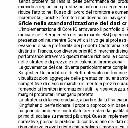
senza problemi dall'analisi delle performance dei prodo
mirando a regioni con prestazioni inferiori o segmenti d
riduce l'attrito nel flusso di lavoro del fornitore e aumen
incrementali, poiché i fornitori non devono più navigare
Sfide nella standardizzazione dei dati c
L'implementazione di Core IQ attraverso il portfolio di
radicate nell'eterogeneità dei suoi marchi. B&Q opera c
presenza online, mentre Screwfix si rivolge ai profess
evasione e sulla profondità dei prodotti. Castorama e 
distinti in Francia, con diverse priorità di merchandising
performance attraverso questi marchi richiede la riconci
nelle strategie di prezzo e nei calendari promozionali.
La governance dei dati diventa particolarmente comples
Kingfisher. Un produttore di elettroutensili che fornis
visualizzazioni aggregate delle prestazioni su entrambi 
competitive di ciascun marchio in merito a prezzi e ass
fornendo ai fornitori informazioni utili - e riservatezza,
margini proprietari rimangano protette.
La strategia di lancio graduale, a partire dalla Francia
Kingfisher di perfezionare il proprio approccio in base 
fungono da ambiente controllato per testare la qualità d
prima di scalare su mercati più ampi. Questa implemen
normative, poiché le pratiche di condivisione dei dati 
riservatezza in evoluzione che regolano il modo in cui 