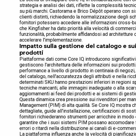
strategia e analisi dei dati, riflette la complessità tecni
su più marchi. Castorama e Brico Dépôt operano con sis
clienti distinti, richiedendo la normalizzazione degli s
fornitori potessero accedere alle informazioni cross-b
che Kingfisher ha dato priorità alla velocità di commer
funzionalità, probabilmente affidandosi ad architetture c
accelerare l'implementazione.
Impatto sulla gestione del catalogo e sui
prodotti
Piattaforme dati come Core IQ introducono significativi e
gestiscono l'architettura delle informazioni sui prodotti.
performance a livello di prodotto in centinaia di negozi
del catalogo, nell'accuratezza degli attributi e nella ri
determinati SKU hanno prestazioni inferiori in regioni s
tecniche mancanti, alle immagini inadeguate o alla scar
aggiornamenti ai feed dei prodotti e ai sistemi di gesti
Questa dinamica crea pressione sui rivenditori per mant
Management (PIM) di alta qualità. Se Core IQ mostra ch
dettagliate, guide all'installazione, certificazioni di s
fornitori richiederanno strumenti per arricchire in modo 
garantire che i suoi sistemi PIM possano accomodare f
errori o ritardi nella distribuzione ai canali di e-commerc
La piattaforma influenza anche la velocità di pianificazio