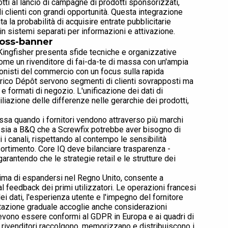
tti al lancio di campagne di prodotti sponsorizzati,
i clienti con grandi opportunità. Questa integrazione
ta la probabilità di acquisire entrate pubblicitarie
 in sistemi separati per informazioni e attivazione.
ross-banner
 Kingfisher presenta sfide tecniche e organizzative
ome un rivenditore di fai-da-te di massa con un'ampia
ionisti del commercio con un focus sulla rapida
Brico Dépôt servono segmenti di clienti sovrapposti ma
 e formati di negozio. L'unificazione dei dati di
liazione delle differenze nelle gerarchie dei prodotti,
sa quando i fornitori vendono attraverso più marchi
ce sia a B&Q che a Screwfix potrebbe aver bisogno di
i canali, rispettando al contempo le sensibilità
ortimento. Core IQ deve bilanciare trasparenza -
 garantendo che le strategie retail e le strutture dei
 prima di espandersi nel Regno Unito, consente a
al feedback dei primi utilizzatori. Le operazioni francesi
ei dati, l'esperienza utente e l'impegno del fornitore
tazione graduale accoglie anche considerazioni
devono essere conformi al GDPR in Europa e ai quadri di
i rivenditori raccolgono, memorizzano e distribuiscono i