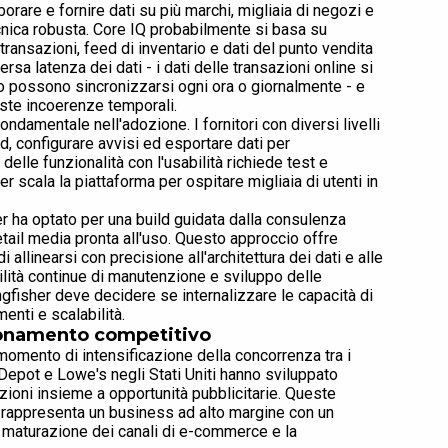
borare e fornire dati su più marchi, migliaia di negozi e
tecnica robusta. Core IQ probabilmente si basa su
ransazioni, feed di inventario e dati del punto vendita
rsa latenza dei dati - i dati delle transazioni online si
o possono sincronizzarsi ogni ora o giornalmente - e
ste incoerenze temporali.
ondamentale nell'adozione. I fornitori con diversi livelli
, configurare avvisi ed esportare dati per
 delle funzionalità con l'usabilità richiede test e
er scala la piattaforma per ospitare migliaia di utenti in
 ha optato per una build guidata dalla consulenza
etail media pronta all'uso. Questo approccio offre
llinearsi con precisione all'architettura dei dati e alle
ilità continue di manutenzione e sviluppo delle
ngfisher deve decidere se internalizzare le capacità di
nti e scalabilità.
ionamento competitivo
n momento di intensificazione della concorrenza tra i
 Depot e Lowe's negli Stati Uniti hanno sviluppato
tazioni insieme a opportunità pubblicitarie. Queste
dia rappresenta un business ad alto margine con un
 la maturazione dei canali di e-commerce e la