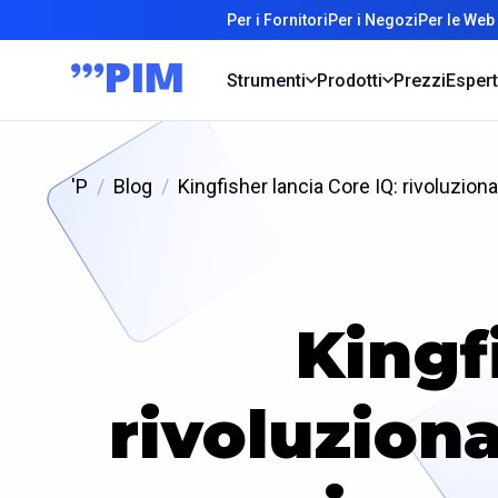
Per i Fornitori
Per i Negozi
Per le Web
Strumenti
Prodotti
Prezzi
Espert
'P
Blog
Kingfisher lancia Core IQ: rivoluziona
Kingf
rivoluzion