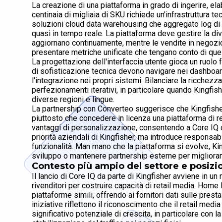
La creazione di una piattaforma in grado di ingerire, ela
centinaia di migliaia di SKU richiede un'infrastruttura 
soluzioni cloud data warehousing che aggregato log di t
quasi in tempo reale. La piattaforma deve gestire la dive
aggiornano continuamente, mentre le vendite in negozi
presentare metriche unificate che tengano conto di que
La progettazione dell'interfaccia utente gioca un ruolo f
di sofisticazione tecnica devono navigare nei dashboard
l'integrazione nei propri sistemi. Bilanciare la ricchezza
perfezionamenti iterativi, in particolare quando Kingfish
diverse regioni e lingue.
La partnership con Converteo suggerisce che Kingfisher
piuttosto che concedere in licenza una piattaforma di r
vantaggi di personalizzazione, consentendo a Core IQ di a
priorità aziendali di Kingfisher, ma introduce responsab
funzionalità. Man mano che la piattaforma si evolve, Ki
sviluppo o mantenere partnership esterne per migliorame
Contesto più ampio del settore e posiz
Il lancio di Core IQ da parte di Kingfisher avviene in u
rivenditori per costruire capacità di retail media. Home
piattaforme simili, offrendo ai fornitori dati sulle pres
iniziative riflettono il riconoscimento che il retail me
significativo potenziale di crescita, in particolare con