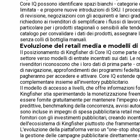
Core IQ possono identificare spazi bianchi - categorie 
limitata - e proporre nuove introduzioni di SKU. I proce
di revisione, negoziazioni con gli acquirenti e lanci gra
richiedono ai rivenditori di semplificare i flussi di lavo
particolare per i prodotti stagionali o sensibili alle t
catalogo per convalidare i dati dei prodotti, assegnare 
senza colli di bottiglia manuali.
Evoluzione del retail media e modelli di
Il posizionamento di Kingfisher di Core IQ come parte d
settore verso modelli di entrate incentrati sui dati. Le 
rivenditori riconoscono che i loro dati di prima parte -
di navigazione, approfondimenti dei programmi fedeltà 
pagheranno per accedere e attivare. Core IQ estende qu
complementare insieme all'inventory pubblicitario.
Il modello di accesso a livelli, che offre informazioni
Kingfisher stia sperimentando la monetizzazione free
essere fornite gratuitamente per mantenere l'impegno de
predittive, benchmarking della concorrenza, avvisi au
sono incluse in impegni di spesa pubblicitaria retail me
fornitori con gli investimenti pubblicitari, creando incen
dell'ecosistema di Kingfisher piuttosto che frammentare
L'evoluzione della piattaforma verso un "one-stop shop p
la gestione delle campagne pubblicitarie direttamente ne