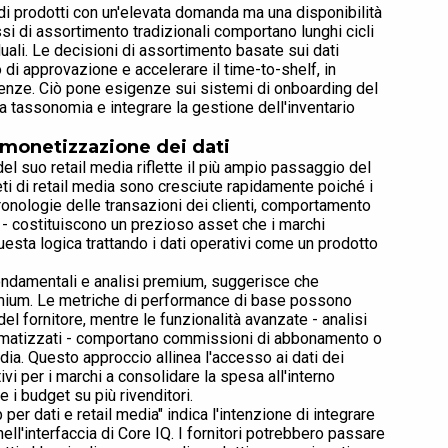
di prodotti con un'elevata domanda ma una disponibilità
ssi di assortimento tradizionali comportano lunghi cicli
duali. Le decisioni di assortimento basate sui dati
ro di approvazione e accelerare il time-to-shelf, in
endenze. Ciò pone esigenze sui sistemi di onboarding del
la tassonomia e integrare la gestione dell'inventario
 monetizzazione dei dati
el suo retail media riflette il più ampio passaggio del
reti di retail media sono cresciute rapidamente poiché i
 cronologie delle transazioni dei clienti, comportamento
- costituiscono un prezioso asset che i marchi
esta logica trattando i dati operativi come un prodotto
 fondamentali e analisi premium, suggerisce che
mium. Le metriche di performance di base possono
l fornitore, mentre le funzionalità avanzate - analisi
tomatizzati - comportano commissioni di abbonamento o
dia. Questo approccio allinea l'accesso ai dati dei
tivi per i marchi a consolidare la spesa all'interno
 i budget su più rivenditori.
er dati e retail media" indica l'intenzione di integrare
ll'interfaccia di Core IQ. I fornitori potrebbero passare