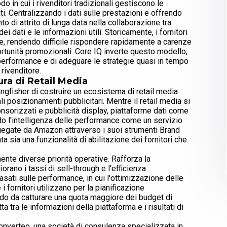
 in cui i rivenditori tradizionali gestiscono le
ati. Centralizzando i dati sulle prestazioni e offrendo
o di attrito di lunga data nella collaborazione tra
 dei dati e le informazioni utili. Storicamente, i fornitori
ate, rendendo difficile rispondere rapidamente a carenze
ortunità promozionali. Core IQ inverte questo modello,
 performance e di adeguare le strategie quasi in tempo
rivenditore.
ura di Retail Media
ngfisher di costruire un ecosistema di retail media
li posizionamenti pubblicitari. Mentre il retail media si
nsorizzati e pubblicità display, piattaforme dati come
do l'intelligenza delle performance come un servizio
iegate da Amazon attraverso i suoi strumenti Brand
ta sia una funzionalità di abilitazione dei fornitori che
nte diverse priorità operative. Rafforza la
orano i tassi di sell-through e l'efficienza
basati sulle performance, in cui l'ottimizzazione delle
i fornitori utilizzano per la pianificazione
modo da catturare una quota maggiore dei budget di
a tra le informazioni della piattaforma e i risultati di
onverteo, una società di consulenza specializzata in