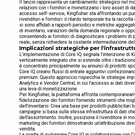
Il lancio rappresenta un cambiamento strategico nel modo
relazioni con i fornitori e monetizzano i loro asset di d
accesso self-service, Kingfisher sta affrontando un punt
rivenditori e fornitori: il ritardo temporale tra la raccolta
si sono affidati a rapporti periodici e metriche aggreg
di inventario, variazioni della domanda regionale o opp
consentendo ai fornitori di diagnosticare i problemi di
reale, senza richiedere la costante intermediazione del 
Implicazioni strategiche per l'infrastrutt
L'implementazione di Core IQ segnala l'intenzione di Ki
verticalmente integrato che si estende oltre i tradiziona
è concentrato principalmente su annunci di prodotti spo
Core IQ creano flussi di entrate aggiuntivi confezionan
premium. Questo approccio rispecchia le strategie imp
Analytics e Vendor Central, in cui l'accesso ai dati diven
una leva di monetizzazione.
Per Kingfisher, la piattaforma affronta contemporaneame
fidelizzazione dei fornitori fornendo strumenti che migli
dell'inventario. Crea una base per prodotti pubblicitari 
campagne si basa sulla stessa infrastruttura di dati che 
dell'assortimento. Inoltre, posiziona il rivenditore in 
marketing dei fornitori dimostrando un'attribuzione dirett
vendita.
La scelta di sviluppare Core IQ in collaborazione con C