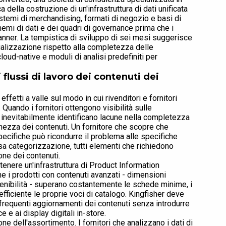
ca della costruzione di un'infrastruttura di dati unificata
temi di merchandising, formati di negozio e basi di
chemi di dati e dei quadri di governance prima che i
anner. La tempistica di sviluppo di sei mesi suggerisce
cializzazione rispetto alla completezza delle
loud-native e moduli di analisi predefiniti per
 flussi di lavoro dei contenuti dei
ffetti a valle sul modo in cui rivenditori e fornitori
 Quando i fornitori ottengono visibilità sulle
, inevitabilmente identificano lacune nella completezza
cchezza dei contenuti. Un fornitore che scopre che
pecifiche può ricondurre il problema alle specifiche
sa categorizzazione, tutti elementi che richiedono
one dei contenuti.
enere un'infrastruttura di Product Information
e i prodotti con contenuti avanzati - dimensioni
ostenibilità - superano costantemente le schede minime, i
efficiente le proprie voci di catalogo. Kingfisher deve
requenti aggiornamenti dei contenuti senza introdurre
e e ai display digitali in-store.
ne dell'assortimento. I fornitori che analizzano i dati di