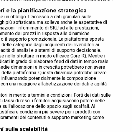
ri e la pianificazione strategica
he un obbligo. L'accesso a dati granulari sulle
 più sofisticata, ma solleva anche le aspettative di
rmazioni - rifornimento di SKU ad alte prestazioni,
uamento dei prezzi in risposta alle dinamiche
i o il supporto promozionale. La piattaforma sposta
elle categorie dagli acquirenti dei rivenditori ai
pacità di analisi e sistemi di supporto decisionale.
rse nello sfruttare in modo efficace Core IQ. Mentre i
icati in grado di elaborare feed di dati in tempo reale
 medie dimensioni e in crescita potrebbero non avere
ni della piattaforma. Questa dinamica potrebbe creare
rse, influenzando potenzialmente la composizione
con una maggiore alfabetizzazione dei dati e agilità
ri in merito a termini e condizioni. Forti dei dati sulle
 tassi di reso, i fornitori acquisiscono potere nelle
sull'allocazione dello spazio sugli scaffali. Al
iustificare condizioni più severe per i prodotti con
glioramenti dei contenuti e supporto marketing come
 sulla scalabilità