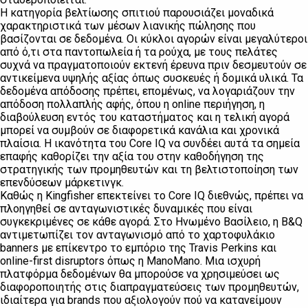
Η κατηγορία βελτίωσης σπιτιού παρουσιάζει μοναδικά
χαρακτηριστικά των μέσων λιανικής πώλησης που
βασίζονται σε δεδομένα. Οι κύκλοι αγορών είναι μεγαλύτεροι
από ό,τι στα παντοπωλεία ή τα ρούχα, με τους πελάτες
συχνά να πραγματοποιούν εκτενή έρευνα πριν δεσμευτούν σε
αντικείμενα υψηλής αξίας όπως συσκευές ή δομικά υλικά. Τα
δεδομένα απόδοσης πρέπει, επομένως, να λογαριάζουν την
απόδοση πολλαπλής αφής, όπου η online περιήγηση, η
διαβούλευση εντός του καταστήματος και η τελική αγορά
μπορεί να συμβούν σε διαφορετικά κανάλια και χρονικά
πλαίσια. Η ικανότητα του Core IQ να συνδέει αυτά τα σημεία
επαφής καθορίζει την αξία του στην καθοδήγηση της
στρατηγικής των προμηθευτών και τη βελτιστοποίηση των
επενδύσεων μάρκετινγκ.
Καθώς η Kingfisher επεκτείνει το Core IQ διεθνώς, πρέπει να
πλοηγηθεί σε ανταγωνιστικές δυναμικές που είναι
συγκεκριμένες σε κάθε αγορά. Στο Ηνωμένο Βασίλειο, η B&Q
αντιμετωπίζει τον ανταγωνισμό από το χαρτοφυλάκιο
banners με επίκεντρο το εμπόριο της Travis Perkins και
online-first disruptors όπως η ManoMano. Μια ισχυρή
πλατφόρμα δεδομένων θα μπορούσε να χρησιμεύσει ως
διαφοροποιητής στις διαπραγματεύσεις των προμηθευτών,
ιδιαίτερα για brands που αξιολογούν πού να κατανείμουν