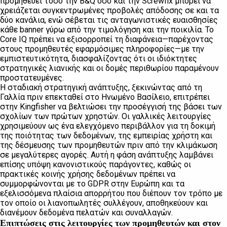
προμηθεύει τόσο την B&Q όσο και την Screwfix μπορεί να
χρειάζεται συγκεντρωμένες προβολές απόδοσης σε και τα
δύο κανάλια, ενώ σέβεται τις ανταγωνιστικές ευαισθησίες
κάθε banner γύρω από την τιμολόγηση και την ποικιλία. Το
Core IQ πρέπει να εξισορροπεί τη διαφάνεια—παρέχοντας
στους προμηθευτές εφαρμόσιμες πληροφορίες—με την
εμπιστευτικότητα, διασφαλίζοντας ότι οι ιδιόκτητες
στρατηγικές λιανικής και οι δομές περιθωρίου παραμένουν
προστατευμένες.
Η σταδιακή στρατηγική ανάπτυξης, ξεκινώντας από τη
Γαλλία πριν επεκταθεί στο Ηνωμένο Βασίλειο, επιτρέπει
στην Kingfisher να βελτιώσει την προσέγγισή της βάσει των
σχολίων των πρώτων χρηστών. Οι γαλλικές λειτουργίες
χρησιμεύουν ως ένα ελεγχόμενο περιβάλλον για τη δοκιμή
της ποιότητας των δεδομένων, της εμπειρίας χρήστη και
της δέσμευσης των προμηθευτών πριν από την κλιμάκωση
σε μεγαλύτερες αγορές. Αυτή η φάση ανάπτυξης λαμβάνει
επίσης υπόψη κανονιστικούς παράγοντες, καθώς οι
πρακτικές κοινής χρήσης δεδομένων πρέπει να
συμμορφώνονται με το GDPR στην Ευρώπη και τα
εξελισσόμενα πλαίσια απορρήτου που διέπουν τον τρόπο με
τον οποίο οι λιανοπωλητές συλλέγουν, αποθηκεύουν και
διανέμουν δεδομένα πελατών και συναλλαγών.
Επιπτώσεις στις λειτουργίες των προμηθευτών και στον