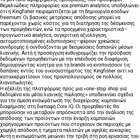
θεμελιώδεις πληροφορίες και premium analytics, υποδηλώνει
ότι η Kingfisher πειραματίζεται με τη δημιουργία εσόδων
freemium. Οι βασικές μετρήσεις απόδοσης μπορεί να
παρέχονται χωρίς κόστος για τη διατήρηση της δέσμευσης
των προμηθευτών, ενώ τα προηγμένα χαρακτηριστικά—
προγνωστικά analytics, συγκριτική αξιολόγηση,
αυτοματοποιημένες ειδοποιήσεις—φέρουν χρεώσεις
συνδρομής ή συνδυάζονται με δεσμεύσεις δαπανών μέσων
λιανικής. Αυτή η προσέγγιση ευθυγραμμίζει την πρόσβαση
δεδομένων προμηθευτών με την επένδυση σε διαφήμιση,
δημιουργώντας κίνητρα για τα brands να ενοποιήσουν τις
δαπάνες εντός του οικοσυστήματος της Kingfisher αντί να
κατακερματίσουν τους προϋπολογισμούς σε πολλούς
λιανοπωλητές.
Η εξέλιξη της πλατφόρμας προς μια «one-stop shop για
δεδομένα και μέσα λιανικής πώλησης» υποδεικνύει σχέδια
για την άμεση ενσωμάτωση της διαχείρισης καμπανιών
διαφήμισης στη διεπαφή Core IQ. Οι προμηθευτές θα
μπορούσαν να μεταβούν απρόσκοπτα από την ανάλυση της
απόδοσης των προϊόντων στην έναρξη καμπανιών
χορηγούμενων προϊόντων που στοχεύουν σε περιοχές με
χαμηλή απόδοση ή τμήματα πελατών με υψηλές ευκαιρίες.
Αυτή η ενσωμάτωση μειώνει την τριβή στη ροή εργασίας του