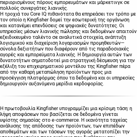
περιορισμένους πόρους εμπορευμάτων και μάρκετινγκ σε
πολλούς συνεργάτες λιανικής.
Η τροχιά του Core IQ πιθανότατα θα επηρεάσει τον τρόπο με
τον οποίο η Kingfisher δομεί την εσωτερική της οργάνωση
και κατανέμει επενδύσεις σε ψηφιακές δυνατότητες. Οι
υπηρεσίες μέσων λιανικής πώλησης και δεδομένων απαιτούν
εξειδικευμένο ταλέντο σε αναλυτικά στοιχεία, ανάπτυξη
λογισμικού και διαχείριση λογαριασμών προμηθευτών—
σύνολα δεξιοτήτων που διαφέρουν από τις παραδοσιακές
αγορές και εμπορεύματα λιανικής. Η δημιουργία αυτών των
δυνατοτήτων σηματοδοτεί μια στρατηγική δέσμευση για την
εξέλιξη του επιχειρηματικού μοντέλου της Kingfisher πέρα ​​
από την καθαρή μεταπώληση προϊόντων προς μια
προσέγγιση πλατφόρμας όπου τα δεδομένα και οι υπηρεσίες
δημιουργούν αυξανόμενα μερίδια κερδοφορίας.
Η πρωτοβουλία Kingfisher υπογραμμίζει μια κρίσιμη τάση: η
λήψη αποφάσεων που βασίζεται σε δεδομένα γίνεται
υψίστης σημασίας στο e-commerce. Η ικανότητα ταχείας
ανάλυσης της απόδοσης των προϊόντων, των επιπέδων
αποθεμάτων και των τάσεων της αγοράς μετατοπίζει την