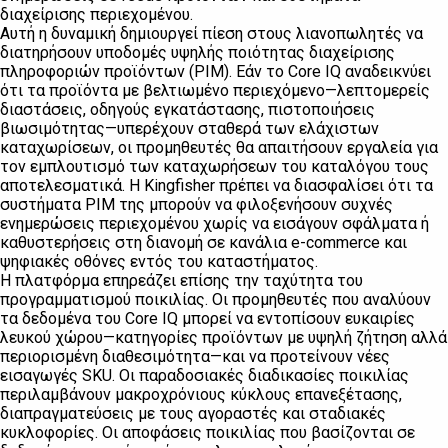
διαχείρισης περιεχομένου.
Αυτή η δυναμική δημιουργεί πίεση στους λιανοπωλητές να
διατηρήσουν υποδομές υψηλής ποιότητας διαχείρισης
πληροφοριών προϊόντων (PIM). Εάν το Core IQ αναδεικνύει
ότι τα προϊόντα με βελτιωμένο περιεχόμενο—λεπτομερείς
διαστάσεις, οδηγούς εγκατάστασης, πιστοποιήσεις
βιωσιμότητας—υπερέχουν σταθερά των ελάχιστων
καταχωρίσεων, οι προμηθευτές θα απαιτήσουν εργαλεία για
τον εμπλουτισμό των καταχωρήσεων του καταλόγου τους
αποτελεσματικά. Η Kingfisher πρέπει να διασφαλίσει ότι τα
συστήματα PIM της μπορούν να φιλοξενήσουν συχνές
ενημερώσεις περιεχομένου χωρίς να εισάγουν σφάλματα ή
καθυστερήσεις στη διανομή σε κανάλια e-commerce και
ψηφιακές οθόνες εντός του καταστήματος.
Η πλατφόρμα επηρεάζει επίσης την ταχύτητα του
προγραμματισμού ποικιλίας. Οι προμηθευτές που αναλύουν
τα δεδομένα του Core IQ μπορεί να εντοπίσουν ευκαιρίες
λευκού χώρου—κατηγορίες προϊόντων με υψηλή ζήτηση αλλά
περιορισμένη διαθεσιμότητα—και να προτείνουν νέες
εισαγωγές SKU. Οι παραδοσιακές διαδικασίες ποικιλίας
περιλαμβάνουν μακροχρόνιους κύκλους επανεξέτασης,
διαπραγματεύσεις με τους αγοραστές και σταδιακές
κυκλοφορίες. Οι αποφάσεις ποικιλίας που βασίζονται σε