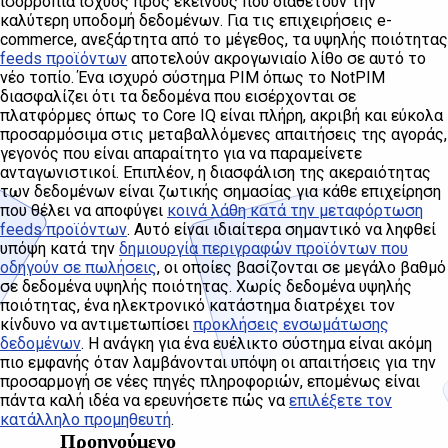
ισορροπία ισχύος προς εκείνους που διαθέτουν την
καλύτερη υποδομή δεδομένων. Για τις επιχειρήσεις e-
commerce, ανεξάρτητα από το μέγεθος, τα υψηλής ποιότητας
feeds προϊόντων
αποτελούν ακρογωνιαίο λίθο σε αυτό το
νέο τοπίο. Ένα ισχυρό σύστημα PIM όπως το NotPIM
διασφαλίζει ότι τα δεδομένα που εισέρχονται σε
πλατφόρμες όπως το Core IQ είναι πλήρη, ακριβή και εύκολα
προσαρμόσιμα στις μεταβαλλόμενες απαιτήσεις της αγοράς,
γεγονός που είναι απαραίτητο για να παραμείνετε
ανταγωνιστικοί. Επιπλέον, η διασφάλιση της ακεραιότητας
των δεδομένων είναι ζωτικής σημασίας για κάθε επιχείρηση
που θέλει να αποφύγει
κοινά λάθη κατά την μεταφόρτωση
feeds προϊόντων
. Αυτό είναι ιδιαίτερα σημαντικό να ληφθεί
υπόψη κατά την
δημιουργία περιγραφών προϊόντων που
οδηγούν σε πωλήσεις
, οι οποίες βασίζονται σε μεγάλο βαθμό
σε δεδομένα υψηλής ποιότητας. Χωρίς δεδομένα υψηλής
ποιότητας, ένα ηλεκτρονικό κατάστημα διατρέχει τον
κίνδυνο να αντιμετωπίσει
προκλήσεις ενσωμάτωσης
δεδομένων
. Η ανάγκη για ένα ευέλικτο σύστημα είναι ακόμη
πιο εμφανής όταν λαμβάνονται υπόψη οι απαιτήσεις για την
προσαρμογή σε νέες πηγές πληροφοριών, επομένως είναι
πάντα καλή ιδέα να ερευνήσετε πώς να
επιλέξετε τον
κατάλληλο προμηθευτή
.
Προηγούμενο