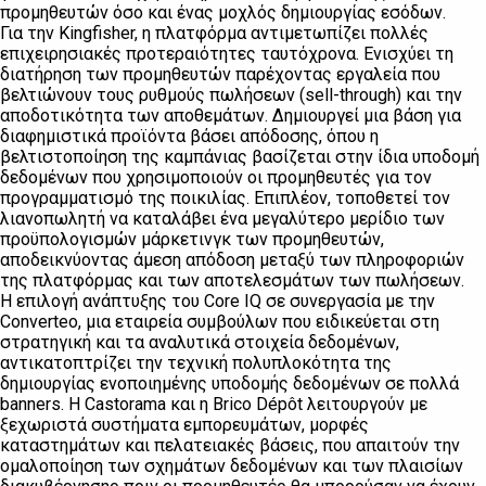
προμηθευτών όσο και ένας μοχλός δημιουργίας εσόδων.
Για την Kingfisher, η πλατφόρμα αντιμετωπίζει πολλές
επιχειρησιακές προτεραιότητες ταυτόχρονα. Ενισχύει τη
διατήρηση των προμηθευτών παρέχοντας εργαλεία που
βελτιώνουν τους ρυθμούς πωλήσεων (sell-through) και την
αποδοτικότητα των αποθεμάτων. Δημιουργεί μια βάση για
διαφημιστικά προϊόντα βάσει απόδοσης, όπου η
βελτιστοποίηση της καμπάνιας βασίζεται στην ίδια υποδομή
δεδομένων που χρησιμοποιούν οι προμηθευτές για τον
προγραμματισμό της ποικιλίας. Επιπλέον, τοποθετεί τον
λιανοπωλητή να καταλάβει ένα μεγαλύτερο μερίδιο των
προϋπολογισμών μάρκετινγκ των προμηθευτών,
αποδεικνύοντας άμεση απόδοση μεταξύ των πληροφοριών
της πλατφόρμας και των αποτελεσμάτων των πωλήσεων.
Η επιλογή ανάπτυξης του Core IQ σε συνεργασία με την
Converteo, μια εταιρεία συμβούλων που ειδικεύεται στη
στρατηγική και τα αναλυτικά στοιχεία δεδομένων,
αντικατοπτρίζει την τεχνική πολυπλοκότητα της
δημιουργίας ενοποιημένης υποδομής δεδομένων σε πολλά
banners. Η Castorama και η Brico Dépôt λειτουργούν με
ξεχωριστά συστήματα εμπορευμάτων, μορφές
καταστημάτων και πελατειακές βάσεις, που απαιτούν την
ομαλοποίηση των σχημάτων δεδομένων και των πλαισίων