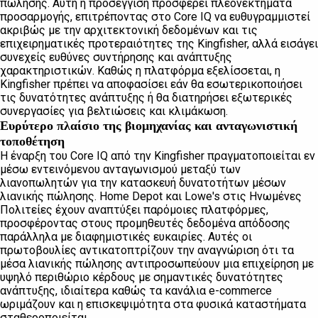
πώλησης. Αυτή η προσέγγιση προσφέρει πλεονεκτήματα
προσαρμογής, επιτρέποντας στο Core IQ να ευθυγραμμιστεί
ακριβώς με την αρχιτεκτονική δεδομένων και τις
επιχειρηματικές προτεραιότητες της Kingfisher, αλλά εισάγει
συνεχείς ευθύνες συντήρησης και ανάπτυξης
χαρακτηριστικών. Καθώς η πλατφόρμα εξελίσσεται, η
Kingfisher πρέπει να αποφασίσει εάν θα εσωτερικοποιήσει
τις δυνατότητες ανάπτυξης ή θα διατηρήσει εξωτερικές
συνεργασίες για βελτιώσεις και κλιμάκωση.
Ευρύτερο πλαίσιο της βιομηχανίας και ανταγωνιστική
τοποθέτηση
Η έναρξη του Core IQ από την Kingfisher πραγματοποιείται εν
μέσω εντεινόμενου ανταγωνισμού μεταξύ των
λιανοπωλητών για την κατασκευή δυνατοτήτων μέσων
λιανικής πώλησης. Home Depot και Lowe's στις Ηνωμένες
Πολιτείες έχουν αναπτύξει παρόμοιες πλατφόρμες,
προσφέροντας στους προμηθευτές δεδομένα απόδοσης
παράλληλα με διαφημιστικές ευκαιρίες. Αυτές οι
πρωτοβουλίες αντικατοπτρίζουν την αναγνώριση ότι τα
μέσα λιανικής πώλησης αντιπροσωπεύουν μια επιχείρηση με
υψηλό περιθώριο κέρδους με σημαντικές δυνατότητες
ανάπτυξης, ιδιαίτερα καθώς τα κανάλια e-commerce
ωριμάζουν και η επισκεψιμότητα στα φυσικά καταστήματα
σταθεροποιείται.