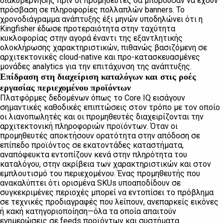
διακυβέρνησης πριν οι προμηθευτές θα μπορούσαν να έχουν
πρόσβαση σε πληροφορίες πολλαπλών banners. Το
χρονοδιάγραμμα ανάπτυξης έξι μηνών υποδηλώνει ότι η
Kingfisher έδωσε προτεραιότητα στην ταχύτητα
κυκλοφορίας στην αγορά έναντι της εξαντλητικής
ολοκλήρωσης χαρακτηριστικών, πιθανώς βασιζόμενη σε
αρχιτεκτονικές cloud-native και προ-κατασκευασμένες
μονάδες analytics για την επιτάχυνση της ανάπτυξης.
Επίδραση στη διαχείριση καταλόγων και στις ροές
εργασίας περιεχομένου προϊόντων
Πλατφόρμες δεδομένων όπως το Core IQ εισάγουν
σημαντικές καθοδικές επιπτώσεις στον τρόπο με τον οποίο
οι λιανοπωλητές και οι προμηθευτές διαχειρίζονται την
αρχιτεκτονική πληροφοριών προϊόντων. Όταν οι
προμηθευτές αποκτήσουν ορατότητα στην απόδοση σε
επίπεδο προϊόντος σε εκατοντάδες καταστήματα,
αναπόφευκτα εντοπίζουν κενά στην πληρότητα του
καταλόγου, στην ακρίβεια των χαρακτηριστικών και στον
εμπλουτισμό του περιεχομένου. Ένας προμηθευτής που
ανακαλύπτει ότι ορισμένα SKUs υποαποδίδουν σε
συγκεκριμένες περιοχές μπορεί να εντοπίσει το πρόβλημα
σε τεχνικές προδιαγραφές που λείπουν, ανεπαρκείς εικόνες
ή κακή κατηγοριοποίηση—όλα τα οποία απαιτούν
ενημερώσεις σε feeds προϊόντων και συστήματα