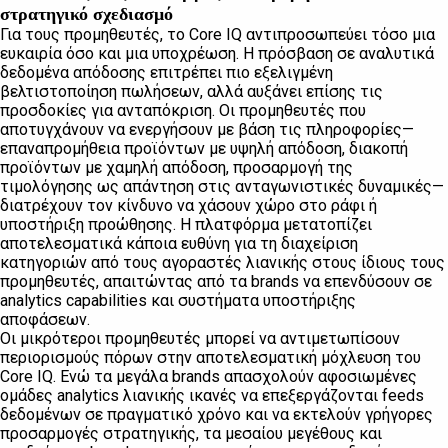
στρατηγικό σχεδιασμό
Για τους προμηθευτές, το Core IQ αντιπροσωπεύει τόσο μια
ευκαιρία όσο και μια υποχρέωση. Η πρόσβαση σε αναλυτικά
δεδομένα απόδοσης επιτρέπει πιο εξελιγμένη
βελτιστοποίηση πωλήσεων, αλλά αυξάνει επίσης τις
προσδοκίες για ανταπόκριση. Οι προμηθευτές που
αποτυγχάνουν να ενεργήσουν με βάση τις πληροφορίες—
επαναπρομήθεια προϊόντων με υψηλή απόδοση, διακοπή
προϊόντων με χαμηλή απόδοση, προσαρμογή της
τιμολόγησης ως απάντηση στις ανταγωνιστικές δυναμικές—
διατρέχουν τον κίνδυνο να χάσουν χώρο στο ράφι ή
υποστήριξη προώθησης. Η πλατφόρμα μετατοπίζει
αποτελεσματικά κάποια ευθύνη για τη διαχείριση
κατηγοριών από τους αγοραστές λιανικής στους ίδιους τους
προμηθευτές, απαιτώντας από τα brands να επενδύσουν σε
analytics capabilities και συστήματα υποστήριξης
αποφάσεων.
Οι μικρότεροι προμηθευτές μπορεί να αντιμετωπίσουν
περιορισμούς πόρων στην αποτελεσματική μόχλευση του
Core IQ. Ενώ τα μεγάλα brands απασχολούν αφοσιωμένες
ομάδες analytics λιανικής ικανές να επεξεργάζονται feeds
δεδομένων σε πραγματικό χρόνο και να εκτελούν γρήγορες
προσαρμογές στρατηγικής, τα μεσαίου μεγέθους και