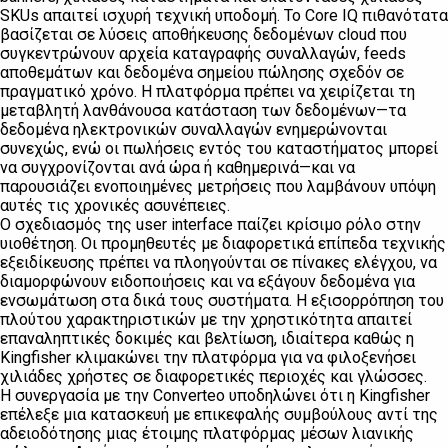
SKUs απαιτεί ισχυρή τεχνική υποδομή. Το Core IQ πιθανότατα
βασίζεται σε λύσεις αποθήκευσης δεδομένων cloud που
συγκεντρώνουν αρχεία καταγραφής συναλλαγών, feeds
αποθεμάτων και δεδομένα σημείου πώλησης σχεδόν σε
πραγματικό χρόνο. Η πλατφόρμα πρέπει να χειρίζεται τη
μεταβλητή λανθάνουσα κατάσταση των δεδομένων—τα
δεδομένα ηλεκτρονικών συναλλαγών ενημερώνονται
συνεχώς, ενώ οι πωλήσεις εντός του καταστήματος μπορεί
να συγχρονίζονται ανά ώρα ή καθημερινά—και να
παρουσιάζει ενοποιημένες μετρήσεις που λαμβάνουν υπόψη
αυτές τις χρονικές ασυνέπειες.
Ο σχεδιασμός της user interface παίζει κρίσιμο ρόλο στην
υιοθέτηση. Οι προμηθευτές με διαφορετικά επίπεδα τεχνικής
εξειδίκευσης πρέπει να πλοηγούνται σε πίνακες ελέγχου, να
διαμορφώνουν ειδοποιήσεις και να εξάγουν δεδομένα για
ενσωμάτωση στα δικά τους συστήματα. Η εξισορρόπηση του
πλούτου χαρακτηριστικών με την χρηστικότητα απαιτεί
επαναληπτικές δοκιμές και βελτίωση, ιδιαίτερα καθώς η
Kingfisher κλιμακώνει την πλατφόρμα για να φιλοξενήσει
χιλιάδες χρήστες σε διαφορετικές περιοχές και γλώσσες.
Η συνεργασία με την Converteo υποδηλώνει ότι η Kingfisher
επέλεξε μια κατασκευή με επικεφαλής συμβούλους αντί της
αδειοδότησης μιας έτοιμης πλατφόρμας μέσων λιανικής