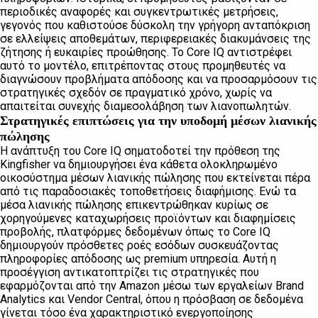
περιοδικές αναφορές και συγκεντρωτικές μετρήσεις,
γεγονός που καθιστούσε δύσκολη την γρήγορη ανταπόκριση
σε ελλείψεις αποθεμάτων, περιφερειακές διακυμάνσεις της
ζήτησης ή ευκαιρίες προώθησης. Το Core IQ αντιστρέφει
αυτό το μοντέλο, επιτρέποντας στους προμηθευτές να
διαγνώσουν προβλήματα απόδοσης και να προσαρμόσουν τις
στρατηγικές σχεδόν σε πραγματικό χρόνο, χωρίς να
απαιτείται συνεχής διαμεσολάβηση των λιανοπωλητών.
Στρατηγικές επιπτώσεις για την υποδομή μέσων λιανικής
πώλησης
Η ανάπτυξη του Core IQ σηματοδοτεί την πρόθεση της
Kingfisher να δημιουργήσει ένα κάθετα ολοκληρωμένο
οικοσύστημα μέσων λιανικής πώλησης που εκτείνεται πέρα ​​
από τις παραδοσιακές τοποθετήσεις διαφήμισης. Ενώ τα
μέσα λιανικής πώλησης επικεντρώθηκαν κυρίως σε
χορηγούμενες καταχωρήσεις προϊόντων και διαφημίσεις
προβολής, πλατφόρμες δεδομένων όπως το Core IQ
δημιουργούν πρόσθετες ροές εσόδων συσκευάζοντας
πληροφορίες απόδοσης ως premium υπηρεσία. Αυτή η
προσέγγιση αντικατοπτρίζει τις στρατηγικές που
εφαρμόζονται από την Amazon μέσω των εργαλείων Brand
Analytics και Vendor Central, όπου η πρόσβαση σε δεδομένα
γίνεται τόσο ένα χαρακτηριστικό ενεργοποίησης