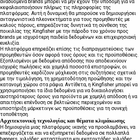
αναδυόμενα brands μπορεί να μην έχουν την υποδομή για να
κεφαλαιοποιήσουν πλήρως τις πληροφορίες της
πλατφόρμας. Αυτή η δυναμική θα μπορούσε να δημιουργήσει
ανταγωνιστικά πλεονεκτήματα για τους προμηθευτές με
καλούς πόρους, επηρεάζοντας δυνητικά τη σύνθεση της
ποικιλίας της Kingfisher με την πάροδο του χρόνου προς
brands με ισχυρότερη παιδεία δεδομένων και επιχειρησιακή
ευελιξία.
Η πλατφόρμα επηρεάζει επίσης τις διαπραγματεύσεις των
προμηθευτών όσον αφορά τους όρους και τις προϋποθέσεις.
Εξοπλισμένοι με δεδομένα απόδοσης που αποδεικνύουν
ισχυρές πωλήσεις και χαμηλά ποσοστά επιστροφών, οι
προμηθευτές κερδίζουν μόχλευση στις συζητήσεις σχετικά
με την τιμολόγηση, τη χρηματοδότηση προώθησης και την
κατανομή χώρου στα ράφια. Αντίθετα, η Kingfisher μπορεί να
χρησιμοποιήσει τα ίδια δεδομένα για να δικαιολογήσει
αυστηρότερους όρους για προϊόντα με χαμηλή απόδοση ή να
απαιτήσει επένδυση σε βελτιώσεις περιεχομένου και
υποστήριξη μάρκετινγκ ως προϋποθέσεις για τη συνεχή
τοποθέτηση.
Αρχιτεκτονική τεχνολογίας και θέματα κλιμάκωσης
Η δημιουργία μιας πλατφόρμας ικανής να προσλαμβάνει, να
επεξεργάζεται και να εξυπηρετεί δεδομένα σε πολλαπλά
banners, χιλιάδες καταστήματα και εκατοντάδες χιλιάδες