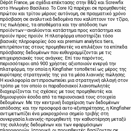
Dépôt France, με σχέδια επέκτασης στην B&Q και Screwfix
στο Ηνωμένο Βασίλειο. Το Core IQ παρέχει σε προμηθευτές
πρώτου και τρίτου μέρους αυτόνομη, σε πραγματικό χρόνο
πρόσβαση σε αναλυτικά δεδομένα που καλύπτουν τον τζίρο,
τις πωλήσεις, τα αποθέματα και την απόδοση των
προϊόντων—αναλύονται κατάστημα προς κατάστημα και
προϊόν προς προϊόν. Η πλατφόρμα υποστηρίζει τόσο
βασικές πληροφορίες όσο και premium analytics tiers,
επιτρέποντας στους προμηθευτές να επιλέξουν τα επίπεδα
πρόσβασης δεδομένων που ευθυγραμμίζονται με τις
επιχειρησιακές τους ανάγκες. Επί του παρόντος,
περισσότεροι από 900 χρήστες αξιοποιούν ενεργά την
πλατφόρμα, την οποία η Kingfisher τοποθετεί ως μέρος της
ευρύτερης στρατηγικής της για τα μέσα λιανικής πώλησης.
Η κυκλοφορία αντιπροσωπεύει μια στρατηγική αλλαγή στον
τρόπο με τον οποίο οι παραδοσιακοί λιανοπωλητές
διαχειρίζονται τις σχέσεις με τους προμηθευτές και
δημιουργούν έσοδα από τα περιουσιακά τους στοιχεία
δεδομένων. Με την κεντρική διαχείριση των δεδομένων
απόδοσης και την προσφορά αυτο-εξυπηρέτησης, η Kingfisher
αντιμετωπίζει ένα μακροχρόνιο σημείο τριβής στη
συνεργασία λιανικής-προμηθευτή: την καθυστέρηση μεταξύ
της συλλογής δεδομένων και των εφαρμόσιμων
πληροφοριών. Ιστορικά, οι προμηθευτές βασίζονταν σε