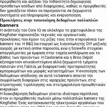
προμηθευτή και αυξάνει την πιθανότητα δημιουργίας
πρόσθετων εσόδων από διαφημίσεις, καθώς οι προμηθευτές
δεν χρειάζεται πλέον να περιηγούνται σε ξεχωριστά
συστήματα για πληροφορίες και ενεργοποίηση.
Προκλήσεις στην τυποποίηση δεδομένων πολλαπλών
banners
Η ανάπτυξη του Core IQ σε ολόκληρο το χαρτοφυλάκιο της
Kingfisher παρουσιάζει τεχνικές και οργανωτικές
προκλήσεις που έχουν τις ρίζες τους στην ετερογένεια των
banners του. Η B&Q λειτουργεί ως λιανοπωλητής DIY μαζικής
αγοράς με εκτενή online παρουσία, ενώ η Screwfix στοχεύει
επαγγελματίες με έμφαση στην ταχεία εκπλήρωση και το
βάθος των προϊόντων. Η Castorama και η Brico Dépôt
εξυπηρετούν επικαλυπτόμενα αλλά ξεχωριστά τμήματα
πελατών στη Γαλλία, με διαφορετικές προτεραιότητες
εμπορευμάτων και μορφές καταστημάτων. Η ενοποίηση των
δεδομένων απόδοσης σε αυτά τα banners απαιτεί την
συμφιλίωση διαφορών στις ιεραρχίες προϊόντων, στις
στρατηγικές τιμολόγησης και στα ημερολόγια προωθητικών
ενεργειών.
Η διακυβέρνηση δεδομένων γίνεται ιδιαίτερα περίπλοκη
όταν οι προμηθευτές πωλούν μέσω πολλαπλών banners της
Kingfisher. Ένας κατασκευαστής ηλεκτρικών εργαλείων που