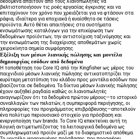
δεδομένα απαιτούν από τους λιανοπωλητές να
βελτιστοποιήσουν τις ροές εργασίας έγκρισης και να
επιταχύνουν τον χρόνο που χρειάζεται για να φτάσουν στα
ράφια, ιδιαίτερα για εποχιακά ή ευαίσθητα σε τάσεις
προϊόντα. Αυτό θέτει απαιτήσεις στα συστήματα
ενσωμάτωσης καταλόγων για την επικύρωση των
δεδομένων προϊόντων, την αντιστοίχιση ταξινόμησης και
την ενσωμάτωση της διαχείρισης αποθεμάτων χωρίς
χειροκίνητα σημεία συμφόρησης.
Εξέλιξη των μέσων λιανικής πώλησης και μοντέλα
δημιουργίας εσόδων από δεδομένα
Η τοποθέτηση του Core IQ από την Kingfisher ως μέρος του
παιχνιδιού μέσων λιανικής πώλησης αντικατοπτρίζει την
ευρύτερη μετατόπιση του κλάδου προς μοντέλα εσόδων που
βασίζονται σε δεδομένα. Τα δίκτυα μέσων λιανικής πώλησης
έχουν αυξηθεί ραγδαία καθώς οι λιανοπωλητές
αναγνωρίζουν ότι τα δεδομένα πρώτου μέρους—το ιστορικό
συναλλαγών των πελατών, η συμπεριφορά περιήγησης, οι
πληροφορίες του προγράμματος επιβράβευσης—αποτελούν
ένα πολύτιμο περιουσιακό στοιχείο για πρόσβαση και
ενεργοποίηση των brands. Το Core IQ επεκτείνει αυτή τη
λογική αντιμετωπίζοντας τα λειτουργικά δεδομένα ως
συμπληρωματικό προϊόν μαζί με το διαφημιστικό απόθεμα.
Το μοντέλο ιεραρχημένης πρόσβασης, που προσφέρει