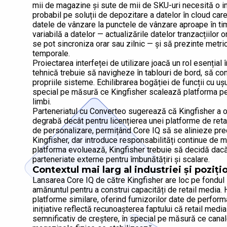
mii de magazine și sute de mii de SKU-uri necesită o i
probabil pe soluții de depozitare a datelor în cloud care
datele de vânzare la punctele de vânzare aproape în ti
variabilă a datelor — actualizările datelor tranzacțiilor
se pot sincroniza orar sau zilnic — și să prezinte metri
temporale.
Proiectarea interfeței de utilizare joacă un rol esențial î
tehnică trebuie să navigheze în tablouri de bord, să con
propriile sisteme. Echilibrarea bogăției de funcții cu ușur
special pe măsură ce Kingfisher scalează platforma pentr
limbi.
Parteneriatul cu Converteo sugerează că Kingfisher a o
degrabă decât pentru licențierea unei platforme de ret
de personalizare, permițând Core IQ să se alinieze preci
Kingfisher, dar introduce responsabilități continue de 
platforma evoluează, Kingfisher trebuie să decidă dacă
parteneriate externe pentru îmbunătățiri și scalare.
Contextul mai larg al industriei și poziț
Lansarea Core IQ de către Kingfisher are loc pe fondul i
amănuntul pentru a construi capacități de retail media.
platforme similare, oferind furnizorilor date de performa
inițiative reflectă recunoașterea faptului că retail medi
semnificativ de creștere, în special pe măsură ce cana