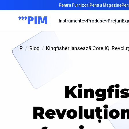
Pentru Furnizori
Pentru Magazine
Pen
Instrumente
Produse
Prețuri
Exp
'P
Blog
Kingfisher lansează Core IQ: Revoluți
Kingfis
Revoluțion