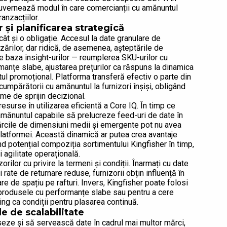
 guvernează modul în care comercianții cu amănuntul
anzacțiilor.
r și planificarea strategică
cât și o obligație. Accesul la date granulare de
ărilor, dar ridică, de asemenea, așteptările de
pe baza insight-urilor — reumplerea SKU-urilor cu
manțe slabe, ajustarea prețurilor ca răspuns la dinamica
ul promoțional. Platforma transferă efectiv o parte din
cumpărătorii cu amănuntul la furnizori înșiși, obligând
me de sprijin decizional.
esurse în utilizarea eficientă a Core IQ. În timp ce
mănuntul capabile să prelucreze feed-uri de date în
 mărcile de dimensiuni medii și emergente pot nu avea
 platformei. Această dinamică ar putea crea avantaje
nd potențial compoziția sortimentului Kingfisher în timp,
 agilitate operațională.
ilor cu privire la termeni și condiții. Înarmați cu date
ate de returnare reduse, furnizorii obțin influență în
are de spațiu pe rafturi. Invers, Kingfisher poate folosi
u produsele cu performanțe slabe sau pentru a cere
ting ca condiții pentru plasarea continuă.
e de scalabilitate
seze și să servească date în cadrul mai multor mărci,