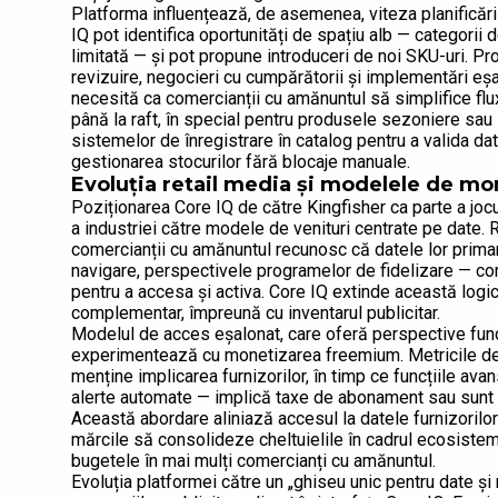
Platforma influențează, de asemenea, viteza planificării
IQ pot identifica oportunități de spațiu alb — categorii
limitată — și pot propune introduceri de noi SKU-uri. Pro
revizuire, negocieri cu cumpărătorii și implementări eș
necesită ca comercianții cu amănuntul să simplifice flu
până la raft, în special pentru produsele sezoniere sau 
sistemelor de înregistrare în catalog pentru a valida da
gestionarea stocurilor fără blocaje manuale.
Evoluția retail media și modelele de mo
Poziționarea Core IQ de către Kingfisher ca parte a joc
a industriei către modele de venituri centrate pe date. 
comercianții cu amănuntul recunosc că datele lor primare
navigare, perspectivele programelor de fidelizare — cons
pentru a accesa și activa. Core IQ extinde această logic
complementar, împreună cu inventarul publicitar.
Modelul de acces eșalonat, care oferă perspective fun
experimentează cu monetizarea freemium. Metricile de p
menține implicarea furnizorilor, în timp ce funcțiile av
alerte automate — implică taxe de abonament sau sunt i
Această abordare aliniază accesul la datele furnizorilor 
mărcile să consolideze cheltuielile în cadrul ecosiste
bugetele în mai mulți comercianți cu amănuntul.
Evoluția platformei către un „ghiseu unic pentru date și 