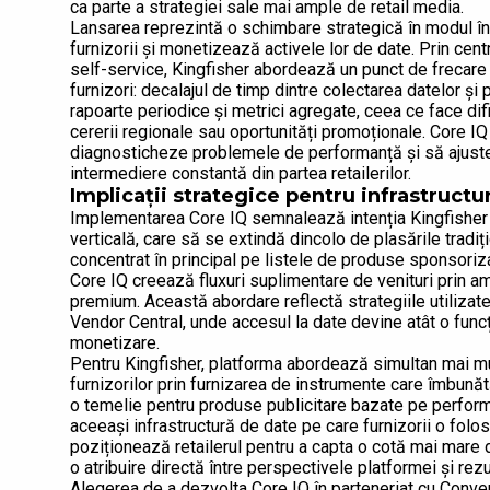
ca parte a strategiei sale mai ample de retail media.
Lansarea reprezintă o schimbare strategică în modul în c
furnizorii și monetizează activele lor de date. Prin cen
self-service, Kingfisher abordează un punct de frecare d
furnizori: decalajul de timp dintre colectarea datelor și 
rapoarte periodice și metrici agregate, ceea ce face difici
cererii regionale sau oportunități promoționale. Core I
diagnosticheze problemele de performanță și să ajustez
intermediere constantă din partea retailerilor.
Implicații strategice pentru infrastructu
Implementarea Core IQ semnalează intenția Kingfisher 
verticală, care să se extindă dincolo de plasările tradiț
concentrat în principal pe listele de produse sponsoriz
Core IQ creează fluxuri suplimentare de venituri prin a
premium. Această abordare reflectă strategiile utilizat
Vendor Central, unde accesul la date devine atât o funcți
monetizare.
Pentru Kingfisher, platforma abordează simultan mai mul
furnizorilor prin furnizarea de instrumente care îmbunăt
o temelie pentru produse publicitare bazate pe perfor
aceeași infrastructură de date pe care furnizorii o folos
poziționează retailerul pentru a capta o cotă mai mare 
o atribuire directă între perspectivele platformei și rezu
Alegerea de a dezvolta Core IQ în parteneriat cu Conver