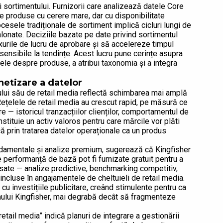
 sortimentului. Furnizorii care analizează datele Core
 de produse cu cerere mare, dar cu disponibilitate
cesele tradiționale de sortiment implică cicluri lungi de
alonate. Deciziile bazate pe date privind sortimentul
xurile de lucru de aprobare și să accelereze timpul
sensibile la tendințe. Acest lucru pune cerințe asupra
tele despre produse, a atribui taxonomia și a integra
netizare a datelor
ului său de retail media reflectă schimbarea mai amplă
Rețelele de retail media au crescut rapid, pe măsură ce
 — istoricul tranzacțiilor clienților, comportamentul de
tituie un activ valoros pentru care mărcile vor plăti
ă prin tratarea datelor operaționale ca un produs
damentale și analize premium, sugerează că Kingfisher
erformanță de bază pot fi furnizate gratuit pentru a
ansate — analize predictive, benchmarking competitiv,
ncluse în angajamentele de cheltuieli de retail media.
cu investițiile publicitare, creând stimulente pentru ca
mului Kingfisher, mai degrabă decât să fragmenteze
retail media” indică planuri de integrare a gestionării