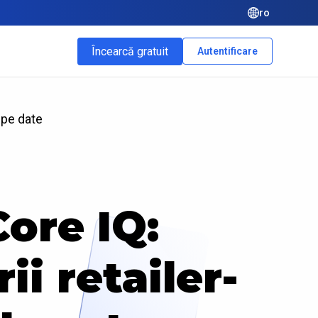
ro
Încearcă gratuit
Autentificare
 pe date
ore IQ:
i retailer-