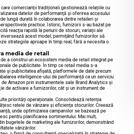
are comercianții tradiționali gestionează relațiile cu
tralizarea datelor de performanță și oferirea accesului
e lungă durată în colaborarea dintre retaileri și
perspectivele practice. Istoric, furnizorii s-au bazat pe
lă reacția rapidă la penurii de stocuri, variații ale
Q inversează acest model, permițând furnizorilor să
e strategiile aproape în timp real, fără a necesita o
ra media de retail
de a construi un ecosistem media de retail integrat pe
ionale de publicitate. În timp ce retail media s-a
ate și publicitatea afișată, platformele de date precum
mbalarea intelligence-ului de performanță ca un serviciu
e de Amazon prin instrumentele sale Brand Analytics și
e de activare a furnizorilor, cât și un instrument de
te priorități operaționale. Consolidează retenția
ățesc ratele de vânzare și eficiența stocurilor. Creează
manță, unde optimizarea campaniilor se bazează pe
esc pentru planificarea sortimentului. Mai mult,
din bugetele de marketing ale furnizorilor, demonstrând
ltatele vânzărilor.
teo, o firmă de consultanță specializată în strategie de