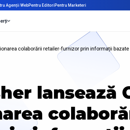
tru Agenții Web
Pentru Editori
Pentru Marketeri
erți
onarea colaborării retailer-furnizor prin informații bazate
her lansează C
area colaborări