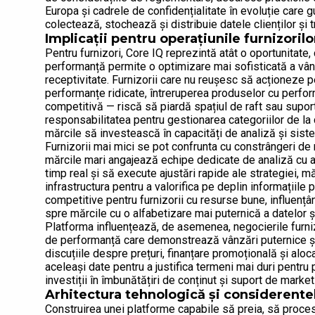
Europa și cadrele de confidențialitate în evoluție care
colectează, stochează și distribuie datele clienților și tr
Implicații pentru operațiunile furnizorilo
Pentru furnizori, Core IQ reprezintă atât o oportunitate, 
performanță permite o optimizare mai sofisticată a vânz
receptivitate. Furnizorii care nu reușesc să acționeze 
performanțe ridicate, întreruperea produselor cu perfor
competitivă — riscă să piardă spațiul de raft sau suport
responsabilitatea pentru gestionarea categoriilor de la 
mărcile să investească în capacități de analiză și siste
Furnizorii mai mici se pot confrunta cu constrângeri de r
mărcile mari angajează echipe dedicate de analiză cu a
timp real și să execute ajustări rapide ale strategiei,
infrastructura pentru a valorifica pe deplin informațiile
competitive pentru furnizorii cu resurse bune, influențâ
spre mărcile cu o alfabetizare mai puternică a datelor și
Platforma influențează, de asemenea, negocierile furnizor
de performanță care demonstrează vânzări puternice și r
discuțiile despre prețuri, finanțare promoțională și aloc
aceleași date pentru a justifica termeni mai duri pentr
investiții în îmbunătățiri de conținut și suport de marke
Arhitectura tehnologică și considerentel
Construirea unei platforme capabile să preia, să proce