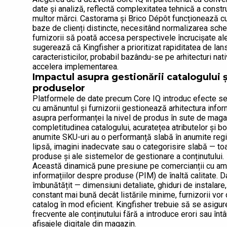
date și analiză, reflectă complexitatea tehnică a construi
multor mărci. Castorama și Brico Dépôt funcționează 
baze de clienți distincte, necesitând normalizarea sche
furnizorii să poată accesa perspectivele încrucișate al
sugerează că Kingfisher a prioritizat rapiditatea de lan
caracteristicilor, probabil bazându-se pe arhitecturi na
accelera implementarea.
Impactul asupra gestionării catalogului ș
produselor
Platformele de date precum Core IQ introduc efecte sem
cu amănuntul și furnizorii gestionează arhitectura inform
asupra performanței la nivel de produs în sute de magazi
completitudinea catalogului, acuratețea atributelor și b
anumite SKU-uri au o performanță slabă în anumite regi
lipsă, imagini inadecvate sau o categorisire slabă — to
produse și ale sistemelor de gestionare a conținutului.
Această dinamică pune presiune pe comercianții cu amă
informațiilor despre produse (PIM) de înaltă calitate. 
îmbunătățit — dimensiuni detaliate, ghiduri de instalare
constant mai bună decât listările minime, furnizorii vor
catalog în mod eficient. Kingfisher trebuie să se asigu
frecvente ale conținutului fără a introduce erori sau în
afișajele digitale din magazin.