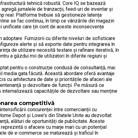
nfrastructură tehnică robustă. Core IQ se bazează
 agregă jurnalele de tranzacții, feed-uri de inventar și
mp real. Platforma trebuie să gestioneze latența
 online se fac continuu, în timp ce vânzările din magazin
ci unificate care țin cont de aceste inconsecvențe
n adoptare. Furnizorii cu diferite niveluri de sofisticare
figureze alerte și să exporte date pentru integrarea în
ința de utilizare necesită testare și rafinare iterativă, în
u a găzdui mii de utilizatori în diferite regiuni și
ptat pentru o construcție condusă de consultanță, mai
ail media gata făcută. Această abordare oferă avantaje
s cu arhitectura de date și prioritățile de afaceri ale
mentenanță și dezvoltare de funcții. Pe măsură ce
 internalizează capacitățile de dezvoltare sau menține
ionarea competitivă
ntensificării concurenței între comercianții cu
 Home Depot și Lowe's din Statele Unite au dezvoltat
nță, alături de oportunități de publicitate. Aceste
a reprezintă o afacere cu marje mari cu un potențial
lele de e-commerce se maturează și traficul în