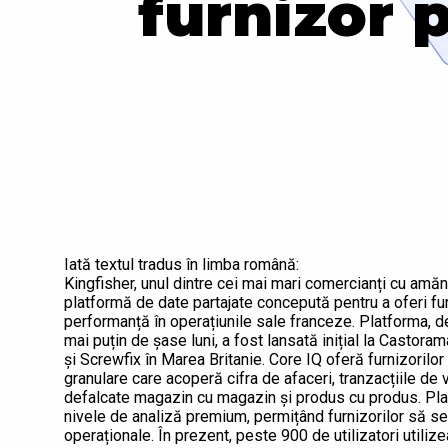
furnizor 
Iată textul tradus în limba română:
Kingfisher, unul dintre cei mai mari comercianți cu amănu
platformă de date partajate concepută pentru a oferi fu
performanță în operațiunile sale franceze. Platforma, d
mai puțin de șase luni, a fost lansată inițial la Castora
și Screwfix în Marea Britanie. Core IQ oferă furnizorilor 
granulare care acoperă cifra de afaceri, tranzacțiile de 
defalcate magazin cu magazin și produs cu produs. Pla
nivele de analiză premium, permițând furnizorilor să sel
operaționale. În prezent, peste 900 de utilizatori utili