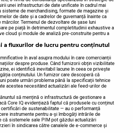
rii unei infrastructuri de date unificate în cadrul mai
cu sisteme de merchandising, formate de magazine și
melor de date și a cadrelor de guvernanță înainte ca
e mărcilor. Termenul de dezvoltare de șase luni
sare pe piață în detrimentul completitudinii exhaustive a
tive cloud și module de analiză pre-construite pentru a
i a fluxurilor de lucru pentru conținutul
nificative în aval asupra modului în care comercianții
ațiilor despre produse. Când furnizorii obțin vizibilitate
ne, ei identifică inevitabil lacune în ceea ce privește
ogăția conținutului. Un furnizor care descoperă că
uni poate urmări problema până la specificații tehnice
ate acestea necesitând actualizări ale feed-urilor de
nuntul să mențină o infrastructură de gestionare a
Dacă Core IQ evidențiază faptul că produsele cu conținut
, certificări de sustenabilitate — au o performanță
 cere instrumente pentru a-și îmbogăți intrările de
re că sistemele sale PIM pot găzdui actualizări
târzieri în sindicarea către canalele de e-commerce și