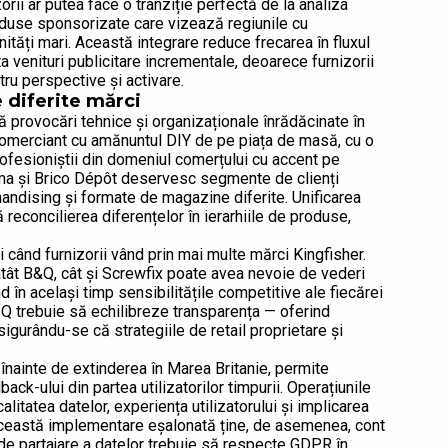
zorii ar putea face o tranziție perfectă de la analiza
oduse sponsorizate care vizează regiunile cu
tăți mari. Această integrare reduce frecarea în fluxul
ta venituri publicitare incrementale, deoarece furnizorii
ru perspective și activare.
e diferite mărci
ă provocări tehnice și organizaționale înrădăcinate în
comerciant cu amănuntul DIY de pe piața de masă, cu o
ofesioniștii din domeniul comerțului cu accent pe
ama și Brico Dépôt deservesc segmente de clienți
chandising și formate de magazine diferite. Unificarea
reconcilierea diferențelor în ierarhiile de produse,
când furnizorii vând prin mai multe mărci Kingfisher.
tât B&Q, cât și Screwfix poate avea nevoie de vederi
în același timp sensibilitățile competitive ale fiecărei
 IQ trebuie să echilibreze transparența — oferind
asigurându-se că strategiile de retail proprietare și
înainte de extinderea în Marea Britanie, permite
k-ului din partea utilizatorilor timpurii. Operațiunile
itatea datelor, experiența utilizatorului și implicarea
. Această implementare eșalonată ține, de asemenea, cont
de partajare a datelor trebuie să respecte GDPR în