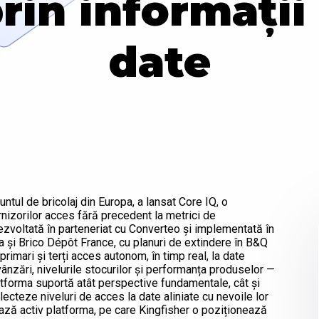
prin informații
date
ntul de bricolaj din Europa, a lansat Core IQ, o
rnizorilor acces fără precedent la metrici de
ezvoltată în parteneriat cu Converteo și implementată în
ma și Brico Dépôt France, cu planuri de extindere în B&Q
primari și terți acces autonom, în timp real, la date
vânzări, nivelurile stocurilor și performanța produselor —
tforma suportă atât perspective fundamentale, cât și
ecteze niveluri de acces la date aliniate cu nevoile lor
zează activ platforma, pe care Kingfisher o poziționează