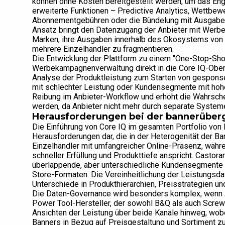
können ohne Kosten bereitgestellt werden, um das Eng
erweiterte Funktionen – Predictive Analytics, Wettbew
Abonnementgebühren oder die Bündelung mit Ausgabenv
Ansatz bringt den Datenzugang der Anbieter mit Werbein
Marken, ihre Ausgaben innerhalb des Ökosystems von K
mehrere Einzelhändler zu fragmentieren.
Die Entwicklung der Plattform zu einem "One-Stop-Shop 
Werbekampagnenverwaltung direkt in die Core IQ-Oberfl
Analyse der Produktleistung zum Starten von gespons
mit schlechter Leistung oder Kundensegmente mit hohem
Reibung im Anbieter-Workflow und erhöht die Wahrsche
werden, da Anbieter nicht mehr durch separate Systeme
Herausforderungen bei der bannerüber
Die Einführung von Core IQ im gesamten Portfolio von K
Herausforderungen dar, die in der Heterogenität der B
Einzelhändler mit umfangreicher Online-Präsenz, währ
schneller Erfüllung und Produkttiefe anspricht. Castor
überlappende, aber unterschiedliche Kundensegmente m
Store-Formaten. Die Vereinheitlichung der Leistungsda
Unterschiede in Produkthierarchien, Preisstrategien un
Die Daten-Governance wird besonders komplex, wenn A
Power Tool-Hersteller, der sowohl B&Q als auch Screwf
Ansichten der Leistung über beide Kanäle hinweg, wob
Banners in Bezug auf Preisgestaltung und Sortiment z