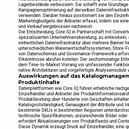
Lagerbestände verbessern. Sie schafft eine Grundlage 
Kampagnenoptimierung auf derselben Dateninfrastruktur
verwenden. Darüber hinaus positioniert sie den Einzelh
Marketingbudgets der Anbieter erfasst, indem sie ein
und Verkaufsergebnissen nachweist.
Die Entscheidung, Core IQ in Partnerschaft mit Convert
spezialisierten Unternehmensberatung, zu entwickeln, 
einheitlichen Dateninfrastruktur über mehrere Banner 
unterschiedlichen Warenwirtschaftssystemen, Store-F
von Datenschemas und Governance-Frameworks erforde
Erkenntnisse abrufen konnten. Der sechsmonatige Entw
dem Time-to-Market Vorrang vor umfassender Funktions
native Architekturen und vorgefertigte Analysemodule v
Auswirkungen auf das Katalogmanageme
Produktinhalte
Datenplattformen wie Core IQ führen erhebliche nachge
Einzelhändler und Anbieter die Produktinformationsarch
Produktleistung über Hunderte von Geschäften erhalten,
Katalogvollständigkeit, Genauigkeit der Attribute und Inh
bestimmte SKUs in bestimmten Regionen unterdurchsch
technische Spezifikationen, unzureichende Bilder oder 
erfordert Aktualisierungen von Produktfeeds und Co
Diese Dynamik erzeugt Druck auf Einzelhändler, eine 