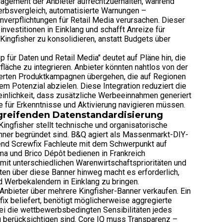
agement der Anbieter aufrechtzuerhalten, während
erbsvergleich, automatisierte Warnungen –
erpflichtungen für Retail Media verursachen. Dieser
vestitionen in Einklang und schafft Anreize für
ingfisher zu konsolidieren, anstatt Budgets über
für Daten und Retail Media" deutet auf Pläne hin, die
äche zu integrieren. Anbieter könnten nahtlos von der
erten Produktkampagnen übergehen, die auf Regionen
 Potenzial abzielen. Diese Integration reduziert die
inlichkeit, dass zusätzliche Werbeeinnahmen generiert
 für Erkenntnisse und Aktivierung navigieren müssen.
greifenden Datenstandardisierung
ingfisher stellt technische und organisatorische
anner begründet sind. B&Q agiert als Massenmarkt-DIY-
end Screwfix Fachleute mit dem Schwerpunkt auf
ama und Brico Dépôt bedienen in Frankreich
it unterschiedlichen Warenwirtschaftsprioritäten und
ten über diese Banner hinweg macht es erforderlich,
d Werbekalendern in Einklang zu bringen.
nbieter über mehrere Kingfisher-Banner verkaufen. Ein
ix beliefert, benötigt möglicherweise aggregierte
ei die wettbewerbsbedingten Sensibilitäten jedes
u berücksichtigen sind. Core IQ muss Transparenz –