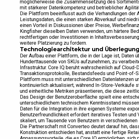
möglicherweise die Zusammensetzung des Sortiments v
mit stärkerer Datenkompetenz und betrieblicher Agilität
Die Plattform beeinflusst auch die Verhandlungen der 
Leistungsdaten, die einen starken Abverkauf und niedr
einen Vorteil in Diskussionen über Preise, Werbefina
Kingfisher dieselben Daten verwenden, um härtere Bed
rechtfertigen oder Investitionen in Inhaltsverbesserun
weitere Platzierung zu fordern.
Technologiearchitektur und Überlegunge
Der Aufbau einer Plattform, die in der Lage ist, Date
Hunderttausende von SKUs aufzunehmen, zu verarbeiten
Infrastruktur. Core IQ beruht wahrscheinlich auf Clou
Transaktionsprotokolle, Bestandsfeeds und Point-of-Sa
Plattform muss mit unterschiedlichen Datenlatenzen 
kontinuierlich aktualisiert, während In-Store-Verkäufe 
und einheitliche Metriken präsentieren, die diese zeitl
Das Design der Benutzeroberfläche spielt eine entsche
unterschiedlichem technischem Kenntnisstand müssen 
Daten für die Integration in ihre eigenen Systeme expo
Benutzerfreundlichkeit erfordert iteratives Testen und
skaliert, um Tausende von Benutzern in verschiedene
Die Partnerschaft mit Converteo deutet darauf hin, dass
Konstruktion entschieden hat, anstatt eine fertige Reta
Anpassungsvorteile, die es Core IQ ermöglichen, sich 