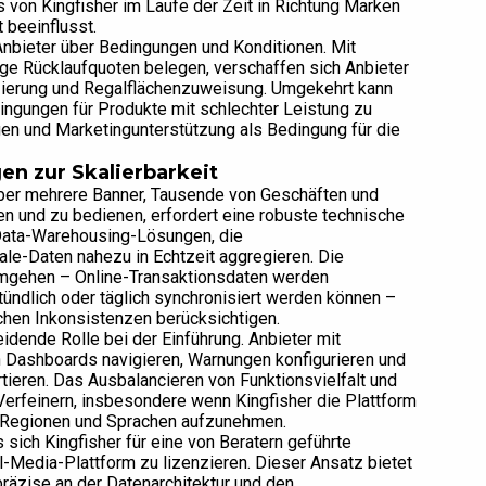
on Kingfisher im Laufe der Zeit in Richtung Marken
 beeinflusst.
Anbieter über Bedingungen und Konditionen. Mit
ige Rücklaufquoten belegen, verschaffen sich Anbieter
nzierung und Regalflächenzuweisung. Umgekehrt kann
ingungen für Produkte mit schlechter Leistung zu
gen und Marketingunterstützung als Bedingung für die
n zur Skalierbarkeit
n über mehrere Banner, Tausende von Geschäften und
 und zu bedienen, erfordert eine robuste technische
d-Data-Warehousing-Lösungen, die
le-Daten nahezu in Echtzeit aggregieren. Die
umgehen – Online-Transaktionsdaten werden
stündlich oder täglich synchronisiert werden können –
ichen Inkonsistenzen berücksichtigen.
idende Rolle bei der Einführung. Anbieter mit
Dashboards navigieren, Warnungen konfigurieren und
rtieren. Das Ausbalancieren von Funktionsvielfalt und
 Verfeinern, insbesondere wenn Kingfisher die Plattform
n Regionen und Sprachen aufzunehmen.
 sich Kingfisher für eine von Beratern geführte
il-Media-Plattform zu lizenzieren. Dieser Ansatz bietet
präzise an der Datenarchitektur und den