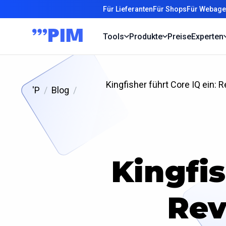
Für Lieferanten
Für Shops
Für Webage
Tools
Produkte
Preise
Experten
Kingfisher führt Core IQ ein
'P
Blog
Kingfis
Rev