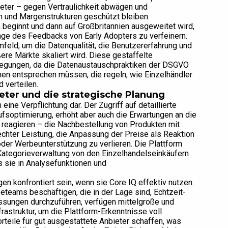
ieter – gegen Vertraulichkeit abwägen und
n und Margenstrukturen geschützt bleiben.
h beginnt und dann auf Großbritannien ausgeweitet wird,
lage des Feedbacks von Early Adopters zu verfeinern.
mfeld, um die Datenqualität, die Benutzererfahrung und
ere Märkte skaliert wird. Diese gestaffelte
erlegungen, da die Datenaustauschpraktiken der DSGVO
en entsprechen müssen, die regeln, wie Einzelhändler
 verteilen.
eter und die strategische Planung
eine Verpflichtung dar. Der Zugriff auf detaillierte
fsoptimierung, erhöht aber auch die Erwartungen an die
se reagieren – die Nachbestellung von Produkten mit
echter Leistung, die Anpassung der Preise als Reaktion
der Werbeunterstützung zu verlieren. Die Plattform
e Kategorieverwaltung von den Einzelhandelseinkäufern
s sie in Analysefunktionen und
n konfrontiert sein, wenn sie Core IQ effektiv nutzen.
teams beschäftigen, die in der Lage sind, Echtzeit-
ssungen durchzuführen, verfügen mittelgroße und
astruktur, um die Plattform-Erkenntnisse voll
eile für gut ausgestattete Anbieter schaffen, was