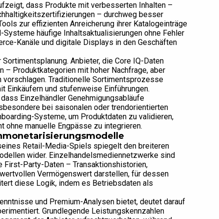
ufzeigt, dass Produkte mit verbesserten Inhalten –
chhaltigkeitszertifizierungen – durchweg besser
ols zur effizienten Anreicherung ihrer Katalogeinträge
M-Systeme häufige Inhaltsaktualisierungen ohne Fehler
rce-Kanäle und digitale Displays in den Geschäften
r Sortimentsplanung. Anbieter, die Core IQ-Daten
n – Produktkategorien mit hoher Nachfrage, aber
 vorschlagen. Traditionelle Sortimentsprozesse
it Einkäufern und stufenweise Einführungen.
, dass Einzelhändler Genehmigungsabläufe
nsbesondere bei saisonalen oder trendorientierten
nboarding-Systeme, um Produktdaten zu validieren,
ohne manuelle Engpässe zu integrieren.
enmonetarisierungsmodelle
 seines Retail-Media-Spiels spiegelt den breiteren
odellen wider. Einzelhandelsmediennetzwerke sind
 First-Party-Daten – Transaktionshistorien,
 wertvollen Vermögenswert darstellen, für dessen
itert diese Logik, indem es Betriebsdaten als
enntnisse und Premium-Analysen bietet, deutet darauf
perimentiert. Grundlegende Leistungskennzahlen