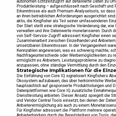
autonomen Echtzeitzugriff auf detaillierte Daten zu U
Produktleistung – aufgeschlüsselt nach Geschäft und 
Erkenntnisse als auch Premium-Analysetools, so dass
an ihren betrieblichen Anforderungen ausgerichtet sind
aktiv, die Kingfisher als Teil seiner umfassenderen Ein
Der Start stellt eine strategische Veränderung dar, wie
verwalten und ihre Datenwerte monetarisieren. Durch d
von Self-Service-Zugriff adressiert Kingfisher einen 
Zusammenarbeit zwischen Einzelhandel und Anbietern
umsetzbaren Erkenntnissen. In der Vergangenheit ware
Kennzahlen angewiesen, was es schwierig machte, schn
Nachfrageunterschiede oder Werbemöglichkeiten zu re
ermöglicht es Anbietern, Leistungsprobleme zu diagnos
anzupassen, ohne ständige Vermittlung durch den Einze
Strategische Implikationen für die Ein
Die Einführung von Core IQ signalisiert Kingfishers Abs
Ökosystem aufzubauen, das über herkömmliche Werbep
hauptsächlich auf gesponserte Produktlistungen und D
Datenplattformen wie Core IQ zusätzliche Einnahmeque
Dienstleistung anbieten. Dieser Ansatz spiegelt die St
und Vendor Central Tools einsetzt, bei denen der Daten
Anbieterermöglichung als auch zu einem Monetarisieru
Für Kingfisher adressiert die Plattform mehrere operativ
Anbieterbindung durch die Bereitstellung von Tools, die