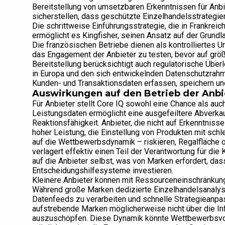
Bereitstellung von umsetzbaren Erkenntnissen für Anb
sicherstellen, dass geschützte Einzelhandelsstrategie
Die schrittweise Einführungsstrategie, die in Frankreic
ermöglicht es Kingfisher, seinen Ansatz auf der Grund
Die französischen Betriebe dienen als kontrolliertes U
das Engagement der Anbieter zu testen, bevor auf größ
Bereitstellung berücksichtigt auch regulatorische Üb
in Europa und den sich entwickelnden Datenschutzrahm
Kunden- und Transaktionsdaten erfassen, speichern und
Auswirkungen auf den Betrieb der Anbi
Für Anbieter stellt Core IQ sowohl eine Chance als auch 
Leistungsdaten ermöglicht eine ausgefeiltere Abverkau
Reaktionsfähigkeit. Anbieter, die nicht auf Erkenntnis
hoher Leistung, die Einstellung von Produkten mit schl
auf die Wettbewerbsdynamik – riskieren, Regalfläche o
verlagert effektiv einen Teil der Verantwortung für di
auf die Anbieter selbst, was von Marken erfordert, das
Entscheidungshilfesysteme investieren.
Kleinere Anbieter können mit Ressourceneinschränkunge
Während große Marken dedizierte Einzelhandelsanalyse
Datenfeeds zu verarbeiten und schnelle Strategieanpa
aufstrebende Marken möglicherweise nicht über die Infr
auszuschöpfen. Diese Dynamik könnte Wettbewerbsvort