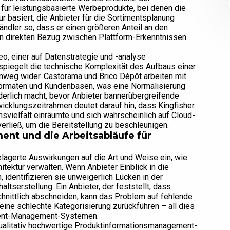
für leistungsbasierte Werbeprodukte, bei denen die
 basiert, die Anbieter für die Sortimentsplanung
ändler so, dass er einen größeren Anteil an den
en direkten Bezug zwischen Plattform-Erkenntnissen
eo, einer auf Datenstrategie und -analyse
spiegelt die technische Komplexität des Aufbaus einer
hinweg wider. Castorama und Brico Dépôt arbeiten mit
ormaten und Kundenbasen, was eine Normalisierung
rlich macht, bevor Anbieter bannerübergreifende
icklungszeitrahmen deutet darauf hin, dass Kingfisher
vielfalt einräumte und sich wahrscheinlich auf Cloud-
erließ, um die Bereitstellung zu beschleunigen.
nt und die Arbeitsabläufe für
lagerte Auswirkungen auf die Art und Weise ein, wie
itektur verwalten. Wenn Anbieter Einblick in die
 identifizieren sie unweigerlich Lücken in der
altserstellung. Ein Anbieter, der feststellt, dass
nittlich abschneiden, kann das Problem auf fehlende
eine schlechte Kategorisierung zurückführen – all dies
ntent-Management-Systemen.
qualitativ hochwertige Produktinformationsmanagement-