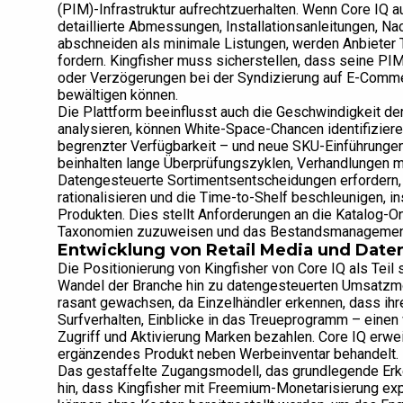
(PIM)-Infrastruktur aufrechtzuerhalten. Wenn Core IQ a
detaillierte Abmessungen, Installationsanleitungen, Na
abschneiden als minimale Listungen, werden Anbieter To
fordern. Kingfisher muss sicherstellen, dass seine PI
oder Verzögerungen bei der Syndizierung auf E-Comme
bewältigen können.
Die Plattform beeinflusst auch die Geschwindigkeit de
analysieren, können White-Space-Chancen identifiziere
begrenzter Verfügbarkeit – und neue SKU-Einführungen
beinhalten lange Überprüfungszyklen, Verhandlungen m
Datengesteuerte Sortimentsentscheidungen erfordern
rationalisieren und die Time-to-Shelf beschleunigen, i
Produkten. Dies stellt Anforderungen an die Katalog-O
Taxonomien zuzuweisen und das Bestandsmanagement 
Entwicklung von Retail Media und Dat
Die Positionierung von Kingfisher von Core IQ als Teil
Wandel der Branche hin zu datengesteuerten Umsatzm
rasant gewachsen, da Einzelhändler erkennen, dass ihre
Surfverhalten, Einblicke in das Treueprogramm – einen
Zugriff und Aktivierung Marken bezahlen. Core IQ erwe
ergänzendes Produkt neben Werbeinventar behandelt.
Das gestaffelte Zugangsmodell, das grundlegende Erk
hin, dass Kingfisher mit Freemium-Monetarisierung ex