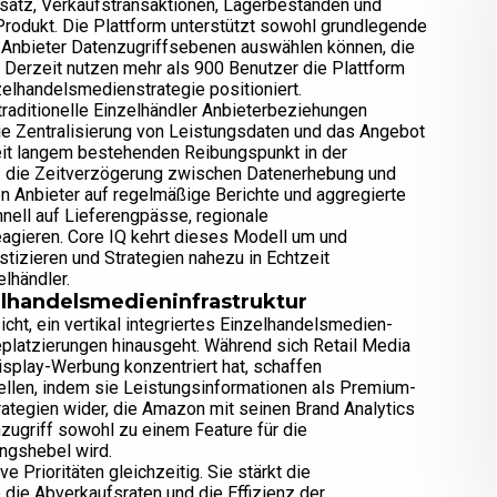
msatz, Verkaufstransaktionen, Lagerbeständen und
Produkt. Die Plattform unterstützt sowohl grundlegende
 Anbieter Datenzugriffsebenen auswählen können, die
. Derzeit nutzen mehr als 900 Benutzer die Plattform
zelhandelsmedienstrategie positioniert.
 traditionelle Einzelhändler Anbieterbeziehungen
ie Zentralisierung von Leistungsdaten und das Angebot
seit langem bestehenden Reibungspunkt in der
: die Zeitverzögerung zwischen Datenerhebung und
n Anbieter auf regelmäßige Berichte und aggregierte
ell auf Lieferengpässe, regionale
agieren. Core IQ kehrt dieses Modell um und
tizieren und Strategien nahezu in Echtzeit
lhändler.
zelhandelsmedieninfrastruktur
icht, ein vertikal integriertes Einzelhandelsmedien-
latzierungen hinausgeht. Während sich Retail Media
isplay-Werbung konzentriert hat, schaffen
llen, indem sie Leistungsinformationen als Premium-
rategien wider, die Amazon mit seinen Brand Analytics
zugriff sowohl zu einem Feature für die
ngshebel wird.
e Prioritäten gleichzeitig. Sie stärkt die
 die Abverkaufsraten und die Effizienz der