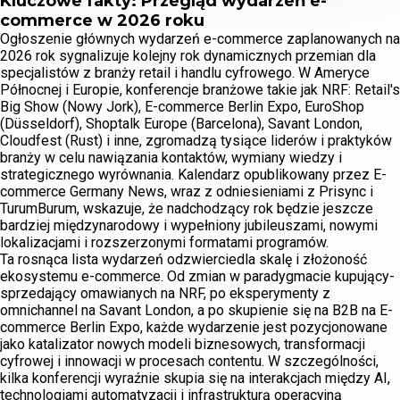
Kluczowe fakty: Przegląd wydarzeń e-
commerce w 2026 roku
Ogłoszenie głównych wydarzeń e-commerce zaplanowanych na
2026 rok sygnalizuje kolejny rok dynamicznych przemian dla
specjalistów z branży retail i handlu cyfrowego. W Ameryce
Północnej i Europie, konferencje branżowe takie jak NRF: Retail's
Big Show (Nowy Jork), E-commerce Berlin Expo, EuroShop
(Düsseldorf), Shoptalk Europe (Barcelona), Savant London,
Cloudfest (Rust) i inne, zgromadzą tysiące liderów i praktyków
branży w celu nawiązania kontaktów, wymiany wiedzy i
strategicznego wyrównania. Kalendarz opublikowany przez E-
commerce Germany News, wraz z odniesieniami z Prisync i
TurumBurum, wskazuje, że nadchodzący rok będzie jeszcze
bardziej międzynarodowy i wypełniony jubileuszami, nowymi
lokalizacjami i rozszerzonymi formatami programów.
Ta rosnąca lista wydarzeń odzwierciedla skalę i złożoność
ekosystemu e-commerce. Od zmian w paradygmacie kupujący-
sprzedający omawianych na NRF, po eksperymenty z
omnichannel na Savant London, a po skupienie się na B2B na E-
commerce Berlin Expo, każde wydarzenie jest pozycjonowane
jako katalizator nowych modeli biznesowych, transformacji
cyfrowej i innowacji w procesach contentu. W szczególności,
kilka konferencji wyraźnie skupia się na interakcjach między AI,
technologiami automatyzacji i infrastrukturą operacyjną