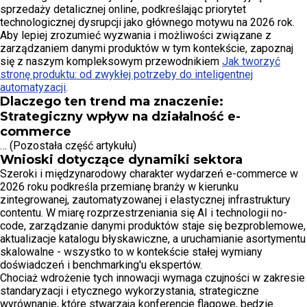
sprzedaży detalicznej online, podkreślając priorytet
technologicznej dysrupcji jako głównego motywu na 2026 rok.
Aby lepiej zrozumieć wyzwania i możliwości związane z
zarządzaniem danymi produktów w tym kontekście, zapoznaj
się z naszym kompleksowym przewodnikiem
Jak tworzyć
stronę produktu: od zwykłej potrzeby do inteligentnej
automatyzacji
.
Dlaczego ten trend ma znaczenie:
Strategiczny wpływ na działalność e-
commerce
… (Pozostała część artykułu)
Wnioski dotyczące dynamiki sektora
Szeroki i międzynarodowy charakter wydarzeń e-commerce w
2026 roku podkreśla przemianę branży w kierunku
zintegrowanej, zautomatyzowanej i elastycznej infrastruktury
contentu. W miarę rozprzestrzeniania się AI i technologii no-
code, zarządzanie danymi produktów staje się bezproblemowe,
aktualizacje katalogu błyskawiczne, a uruchamianie asortymentu
skalowalne - wszystko to w kontekście stałej wymiany
doświadczeń i benchmarking'u ekspertów.
Chociaż wdrożenie tych innowacji wymaga czujności w zakresie
standaryzacji i etycznego wykorzystania, strategiczne
wyrównanie, które stwarzają konferencje flagowe, będzie