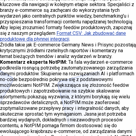
kluczowe dla nawigacji w kolejnym etapie sektora. Specjaliści z
branży e-commerce są zachęcani do wykorzystania tych
wydarzeń jako centralnych punktów wiedzy, benchmarking'u i
przyspieszania transformacji contentu napędzanej technologią.
Aby lepiej zrozumieć formaty feedów produktowych, zapoznaj
się z naszym przeglądem
Format CSV: Jak zbudować dane
produktowe dla płynnej integracji
.
Źródła takie jak E-commerce Germany News i Prisync pozostają
krytycznymi źródłami rzetelnych raportów i komentarzy na
temat bieżących trendów i analiz wydarzeń w branży.
Komentarz eksperta NotPIM:
Ta fala wydarzeń e-commerce
podkreśla rosnącą potrzebę zautomatyzowanego zarządzania
danymi produktów. Skupienie na rozwiązaniach AI i platformach
no-code bezpośrednio pokrywa się z podstawowymi
możliwościami NotPIM. Zwiększająca się złożoność feedów
produktowych i zapotrzebowanie na szybkie skalowanie
asortymentu pokazują wyzwania, z którymi borykają się wielu
sprzedawców detalicznych, a NotPIM może zaoferować
zoptymalizowane przepływy pracy i integralność danych, aby
skutecznie sprostać tym wymaganiom. Jasna jest potrzeba
bardziej wydajnych, dokładnych i niezawodnych procesów
contentu, a NotPIM pomaga firmom dostosować się do
ewoluującego krajobrazu e-commerce, od zarządzania danymi