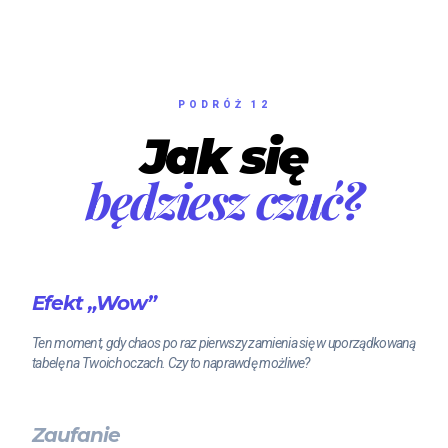
PODRÓŻ 12
Jak się
będziesz czuć?
Efekt „Wow”
Ten moment, gdy chaos po raz pierwszy zamienia się w uporządkowaną
tabelę na Twoich oczach. Czy to naprawdę możliwe?
Zaufanie