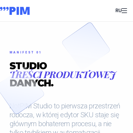
RU
MANIFEST 01
STUDIO
TREŚCI PRODUKTOWEJ
DANYCH.
NotPIM Studio to pierwsza przestrzeń
robocza, w której edytor SKU staje się
głównym bohaterem procesu, a nie
tylko trybikiem w automatyzacji.