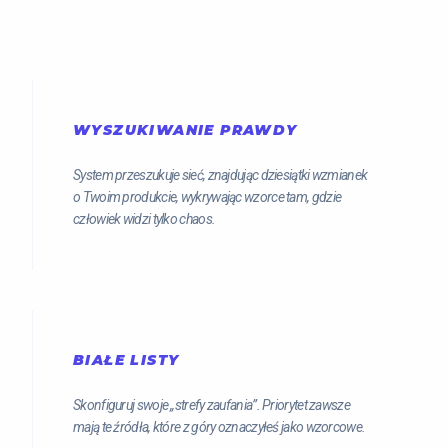
WYSZUKIWANIE PRAWDY
System przeszukuje sieć, znajdując dziesiątki wzmianek
o Twoim produkcie, wykrywając wzorce tam, gdzie
człowiek widzi tylko chaos.
BIAŁE LISTY
Skonfiguruj swoje „strefy zaufania”. Priorytet zawsze
mają te źródła, które z góry oznaczyłeś jako wzorcowe.