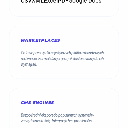
CSV
XML
Excel
PDF
Google Docs
MARKETPLACES
Gotowe presety dla największych platform handlowych
na świecie. Format danych jest już dostosowany do ich
wymagań.
CMS ENGINES
Bezpośredni eksport do popularnych systemów
zarządzania treścią. Integracja bez problemów.