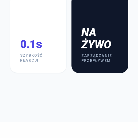
NA
0.1s
ŻYWO
SZYBKOŚĆ
ZARZĄDZANIE
REAKCJI
PRZEPŁYWEM