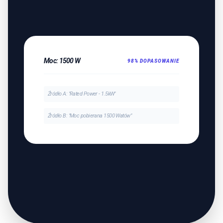
Moc: 1500 W
98% DOPASOWANIE
Źródło A: "Rated Power - 1.5kW"
Źródło B: "Moc pobierana 1500 Watów"