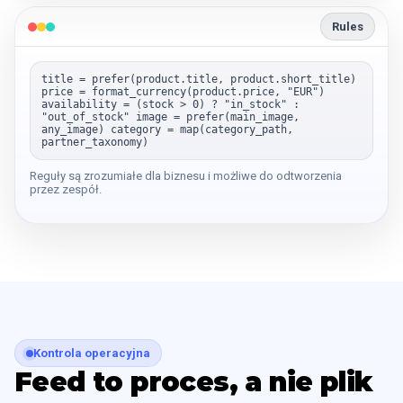
Rules
title = prefer(product.title, product.short_title)
price = format_currency(product.price, "EUR")
availability = (stock > 0) ? "in_stock" :
"out_of_stock" image = prefer(main_image,
any_image) category = map(category_path,
partner_taxonomy)
Reguły są zrozumiałe dla biznesu i możliwe do odtworzenia
przez zespół.
Kontrola operacyjna
Feed to proces, a nie plik