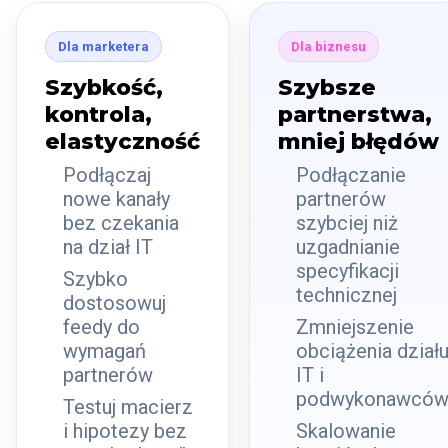
Dla marketera
Dla biznesu
Szybkość,
Szybsze
kontrola,
partnerstwa,
elastyczność
mniej błędów
Podłączaj
Podłączanie
nowe kanały
partnerów
bez czekania
szybciej niż
na dział IT
uzgadnianie
specyfikacji
Szybko
technicznej
dostosowuj
feedy do
Zmniejszenie
wymagań
obciążenia dział
partnerów
IT i
podwykonawcó
Testuj macierz
i hipotezy bez
Skalowanie