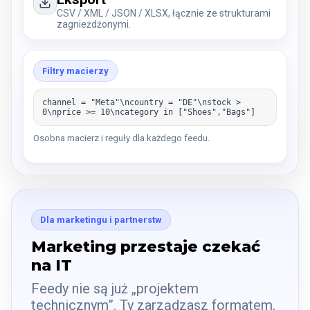
CSV / XML / JSON / XLSX, łącznie ze strukturami
zagnieżdżonymi.
Filtry macierzy
channel = "Meta"\ncountry = "DE"\nstock >
0\nprice >= 10\ncategory in ["Shoes","Bags"]
Osobna macierz i reguły dla każdego feedu.
Dla marketingu i partnerstw
Marketing przestaje czekać
na IT
Feedy nie są już „projektem
technicznym”. Ty zarządzasz formatem,