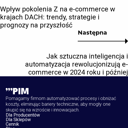
Wpływ pokolenia Z na e-commerce w
krajach DACH: trendy, strategie i
prognozy na przyszłość
Następna
Jak sztuczna inteligencja i
automatyzacja rewolucjonizują e-
commerce w 2024 roku i później
Pomagamy firmom automatyzować procesy i obniżać
koszty, eliminując bariery techniczne, aby mogły one
skupić się na wzroście i innowacjach.
Dla Producentów
Dla Sklepów
Cennik