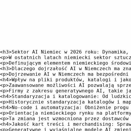
<h3>Sektor AI Niemiec w 2026 roku: Dynamika, Skala i Transformacja Sektorowa</h3>
<p>W ostatnich latach niemiecki sektor sztucznej inteligencji (AI) rozwijał się w sposób zauważalny, przechodząc od eksperymentów niszowych do szerokiego zastosowania i rzeczywistego wdrażania produktów. Rok 2026 to istotny punkt zwrotny: liczba niemieckich startupów AI wzrosła o 35% rok do roku, osiągając prawie 700 firm, a przychody rynkowe w 2023 roku przekroczyły 15 miliardów dolarów, z prognozami przekraczającymi 100 miliardów dolarów do 2030 roku. Berlin, Monachium i Heidelberg stanowią dynamiczne epicentra – każde z unikalnym ukierunkowaniem na działalność startupów, a także na głębokie badania – przy czym cały ekosystem korzysta z silnego wsparcia rządu i UE dla odpowiedzialnych i przejrzystych rozwiązań AI.</p>
<p>Definującym elementem niemieckiego środowiska AI jest konsolidacja między badaniami, startupami i ugruntowanymi przedsiębiorstwami. Ustawa UE o AI i krajowe strategie AI rządu niemieckiego nie tylko ustanowiły wzorce regulacyjne, ale także umieściły kraj w roli lidera w rozwoju AI opartej na zastosowaniach i skupionej na człowieku. Priorytetem pozostaje zdecydowanie transformacja B2B: zamiast dążyć do viralnych aplikacji konsumenckich, niemieckie firmy integrują AI w automatyzację przemysłową, zarządzanie treścią firmową, produkcję, opiekę zdrowotną, finanse i wiele innych obszarów.</p>
<h3>Dlaczego dojrzałość AI w Niemczech ma znaczenie dla e-commerce i infrastruktury kontenowej</h3>
<p>Dojrzewanie AI w Niemczech ma bezpośredni wpływ na operacje e-commerce i szerszą infrastrukturę biznesów opartych na treściach.</p>
<h4>Wpływ na pliki produktów, katalogi i jakość treści</h4>
<p>Zaawansowane możliwości AI pozwalają sprzedawcom detalicznym zasadniczo poprawić strukturę i jakość plików produktów – kluczowego elementu handlu wielokanałowego, personalizacji i odkrywania produktów. Firmy takie jak Deepset, Qdrant i Jina AI dostarczają podstawową technologię dla szybkiego, skalowalnego i kontekstowego wyszukiwania i rekomendacji. Systemy wyszukiwania neuronalnego i wektorowego umożliwiają platformom indeksowanie nieustrukturyzowanych danych produktów, obrazów i dokumentów, co pozwala na bogatsze doświadczenia w katalogach i ścieżkach odkrywania produktów. Rozwiązuje to trwały problem w europejskim e-commerce: niekompletne lub źle oznaczane wpisy produktów, które prowadzą do strat przychodów i słabej zaangażowania użytkowników.</p>
<p>Firmy z zakresu generatywnego AI, takie jak Lengoo i Cambrium, idą o krok dalej – wykorzystując modele szkolone na treściach konkretnego klienta, aby tworzyć, tłumaczyć i dostosowywać opisy produktów masowo, zachowując jednocześnie dokładność i głos marki. W efekcie poprawia się szybkość i kompletność, z jaką nowe SKU są wprowadzane online, co bezpośrednio wpływa na elastyczność asortymentu i potencjał sprzedaży.</p>
<h4>Standaryzacja i katalogowanie: Od ludzkich wąskich gardeł do inteligentnej automatyzacji</h4>
<p>Historycznie standaryzacja katalogów i mapowanie atrybutów w dużych konfiguracjach wielopedycyjnych lub rynkowych wymagało znaczących nakładów pracy ręcznej. Automatyzacja oparta na AI jest teraz w stanie przetwarzać różne formaty danych, pojedynczo rozpatrywać warianty i egzekwować taksonomie w czasie rzeczywistym. Na przykład Hypatos i Arago automatyzują wyciąganie i walidację danych dotyczących produktów i dokumentacji, zmniejszając błędy i maksymalizując zgodność. Te możliwości są szczególnie ważne w kontekstach regulowanych lub transgranicznych, odzwierciedlając surowe standardy prywatności i zarządzania danymi, które są stosowane w niemieckich rozwiązaniach AI. Zastanów się, jak &lt;a href="/pl/blog/how-to-create-a-description-for-a-website/"&gt;tworzenie opisów produktów&lt;/a&gt; mogłoby skorzystać z tego procesu.</p>
<h4>No-code i automatyzacja: Obniżenie progu dostępu do operacji opartych na AI</h4>
<p>Orientacja niemieckiego rynku na platformy no-code klasy biznesowej jest kolejną zauważalną tendencją. Rozwiązania takie jak n8n i Cognigy wyposażają zespoły biznesowe – bez głębokich umiejętności technicznych – w projektowanie, wdrażanie i modyfikowanie zautomatyzowanych przepływów roboczych, obejmujących wszystko od synchronizacji zapasów po komunikację wielujęzyczną z klientami. Obecność wysoce konfigurowalnych narzędzi do przepływów roboczych natywnych dla AI oznacza, że sprzedawcy detaliczni i marki mogą szybciej iterować, reagując na zmiany podaży, popytu lub regulacji prawie w czasie rzeczywistym. Dowiedz się więcej na temat &lt;a href="/pl/blog/common-mistakes-in-product-feed-uploads/"&gt;częstych problemów z przesyłaniem plików produktów&lt;/a&gt;, aby jeszcze lepiej zrozumieć te procesy.</p>
<p>Ta zmiana jest wzmocniona przez dostawców zorientowanych na B2B, takich jak Ada Health (onboarding treści zdrowotnych), Infarm (logistyka dostaw w rolnictwie) i DeepL (infrastruktura językowa i tłumaczeniowa), których API i zestawy narzędzi programistycznych można bezproblemowo podłączyć do istniejących backendów e-commerce. Akcent na łatwą integrację i przejrzystość gwarantuje, że te systemy AI nie tylko generują wartość, ale również spełniają surowe wymagania dotyczące prywatności i interpretowalności w europejskim biznesie.</p>
<h4>Jakość kart treści i merchandising: Spraw, aby dane SKU pracowały ciężej</h4>
<p>Generatywne i wyjaśnialne modele AI zmieniają sposób generowania, kuratowania i lokalizowania kart produktów i treści długoczasowych. Platformy takie jak Aleph Alpha i Deeps