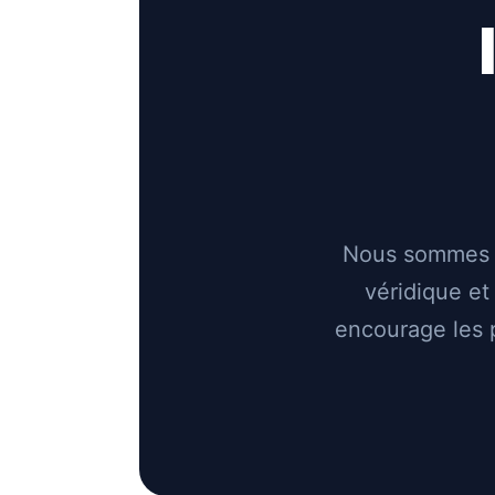
Nous sommes c
véridique et
encourage les 