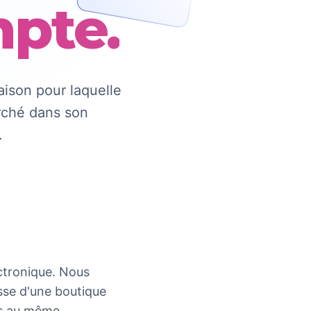
pte.
aison pour laquelle
arché dans son
.
ctronique. Nous
isse d'une boutique
ées au même