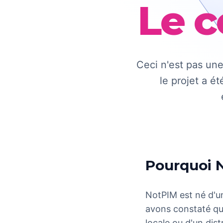
Le 
Ceci n'est pas une
le projet a é
Pourquoi No
NotPIM est né d'u
avons constaté que,
locale ou d'un dis