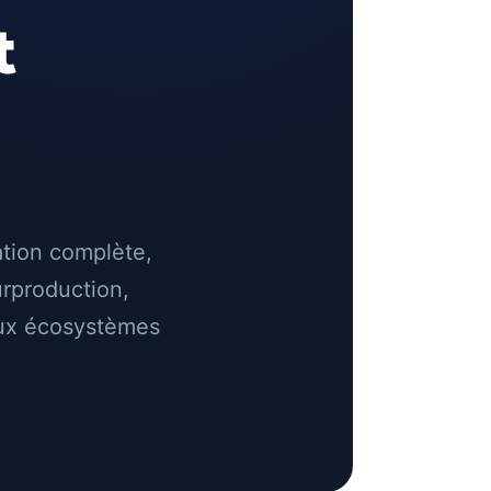
t
tion complète,
urproduction,
aux écosystèmes