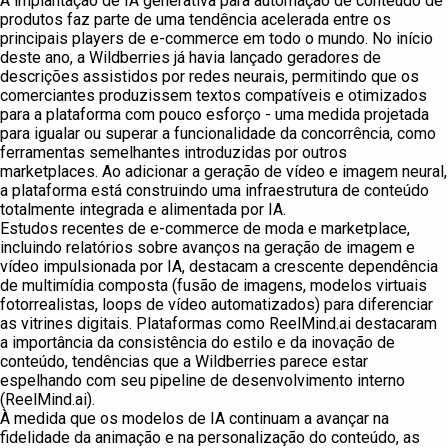
A implantação de IA generativa para automação de conteúdo de
produtos faz parte de uma tendência acelerada entre os
principais players de e-commerce em todo o mundo. No início
deste ano, a Wildberries já havia lançado geradores de
descrições assistidos por redes neurais, permitindo que os
comerciantes produzissem textos compatíveis e otimizados
para a plataforma com pouco esforço - uma medida projetada
para igualar ou superar a funcionalidade da concorrência, como
ferramentas semelhantes introduzidas por outros
marketplaces. Ao adicionar a geração de vídeo e imagem neural,
a plataforma está construindo uma infraestrutura de conteúdo
totalmente integrada e alimentada por IA.
Estudos recentes de e-commerce de moda e marketplace,
incluindo relatórios sobre avanços na geração de imagem e
vídeo impulsionada por IA, destacam a crescente dependência
de multimídia composta (fusão de imagens, modelos virtuais
fotorrealistas, loops de vídeo automatizados) para diferenciar
as vitrines digitais. Plataformas como ReelMind.ai destacaram
a importância da consistência do estilo e da inovação de
conteúdo, tendências que a Wildberries parece estar
espelhando com seu pipeline de desenvolvimento interno
(ReelMind.ai).
À medida que os modelos de IA continuam a avançar na
fidelidade da animação e na personalização do conteúdo, as