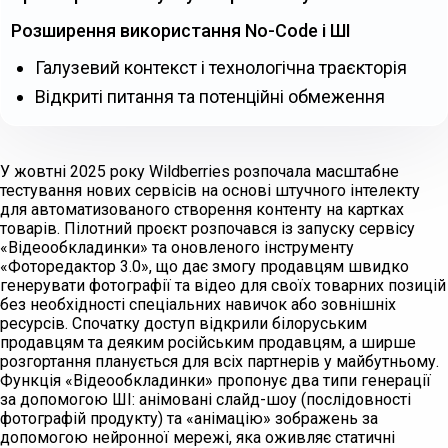
Розширення використання No-Code і ШІ
Галузевий контекст і технологічна траєкторія
Відкриті питання та потенційні обмеження
У жовтні 2025 року Wildberries розпочала масштабне
тестування нових сервісів на основі штучного інтелекту
для автоматизованого створення контенту на картках
товарів. Пілотний проєкт розпочався із запуску сервісу
«Відеообкладинки» та оновленого інструменту
«Фоторедактор 3.0», що дає змогу продавцям швидко
генерувати фотографії та відео для своїх товарних позицій
без необхідності спеціальних навичок або зовнішніх
ресурсів. Спочатку доступ відкрили білоруським
продавцям та деяким російським продавцям, а ширше
розгортання планується для всіх партнерів у майбутньому.
Функція «Відеообкладинки» пропонує два типи генерації
за допомогою ШІ: анімовані слайд-шоу (послідовності
фотографій продукту) та «анімацію» зображень за
допомогою нейронної мережі, яка оживляє статичні