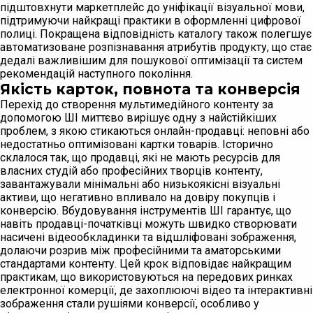
підштовхнути маркетплейс до уніфікації візуальної мови,
підтримуючи найкращі практики в оформленні цифрової
полиці. Покращена відповідність каталогу також полегшує
автоматизоване розпізнавання атрибутів продукту, що стає
дедалі важливішим для пошукової оптимізації та систем
рекомендацій наступного покоління.
Якість карток, повнота та конверсія
Перехід до створення мультимедійного контенту за
допомогою ШІ миттєво вирішує одну з найстійкіших
проблем, з якою стикаються онлайн-продавці: неповні або
недостатньо оптимізовані картки товарів. Історично
склалося так, що продавці, які не мають ресурсів для
власних студій або професійних творців контенту,
завантажували мінімальні або низькоякісні візуальні
активи, що негативно впливало на довіру покупців і
конверсію. Вбудовування інструментів ШІ гарантує, що
навіть продавці-початківці можуть швидко створювати
насичені відеообкладинки та відшліфовані зображення,
долаючи розрив між професійними та аматорськими
стандартами контенту. Цей крок відповідає найкращим
практикам, що використовуються на передових ринках
електронної комерції, де захоплюючі відео та інтерактивні
зображення стали рушіями конверсії, особливо у