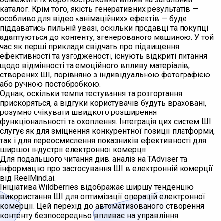
каталог. Крім того, якість генеративних результатів —
особливо для відео «анімаційних» ефектів — буде
піддаватись пильній увазі, оскільки продавці та покупці
адаптуються до контенту, згенерованого машиною. У той
час як перші приклади свідчать про підвищення
ефективності та узгодженості, існують відкриті питання
щодо відмінності та емоційного впливу матеріалів,
створених ШІ, порівняно з індивідуальною фотографією
або ручною постобробкою.
Однак, оскільки темпи тестування та розгортання
прискоряться, а відгуки користувачів будуть враховані,
розумно очікувати швидкого розширення
функціональності та охоплення. Інтеграція цих систем ШІ
слугує як для зміцнення конкурентної позиції платформи,
так і для переосмислення показників ефективності для
ширшої індустрії електронної комерції.
Для подальшого читання див. аналіз на TAdviser та
інформацію про застосування ШІ в електронній комерції
від ReelMind.ai.
Ініціатива Wildberries відображає ширшу тенденцію
використання ШІ для оптимізації операцій електронної
комерції. Цей перехід до автоматизованого створення
контенту безпосередньо впливає на управління