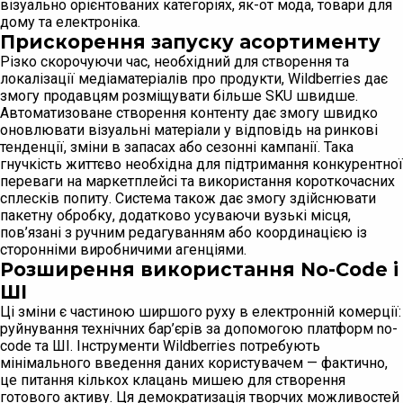
візуально орієнтованих категоріях, як-от мода, товари для
дому та електроніка.
Прискорення запуску асортименту
Різко скорочуючи час, необхідний для створення та
локалізації медіаматеріалів про продукти, Wildberries дає
змогу продавцям розміщувати більше SKU швидше.
Автоматизоване створення контенту дає змогу швидко
оновлювати візуальні матеріали у відповідь на ринкові
тенденції, зміни в запасах або сезонні кампанії. Така
гнучкість життєво необхідна для підтримання конкурентної
переваги на маркетплейсі та використання короткочасних
сплесків попиту. Система також дає змогу здійснювати
пакетну обробку, додатково усуваючи вузькі місця,
пов’язані з ручним редагуванням або координацією із
сторонніми виробничими агенціями.
Розширення використання No-Code і
ШІ
Ці зміни є частиною ширшого руху в електронній комерції:
руйнування технічних бар’єрів за допомогою платформ no-
code та ШІ. Інструменти Wildberries потребують
мінімального введення даних користувачем — фактично,
це питання кількох клацань мишею для створення
готового активу. Ця демократизація творчих можливостей