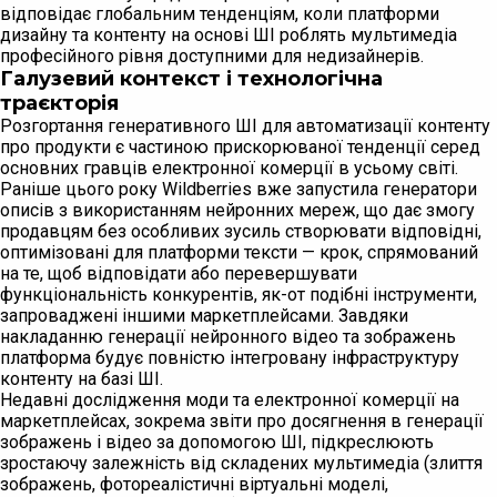
відповідає глобальним тенденціям, коли платформи
дизайну та контенту на основі ШІ роблять мультимедіа
професійного рівня доступними для недизайнерів.
Галузевий контекст і технологічна
траєкторія
Розгортання генеративного ШІ для автоматизації контенту
про продукти є частиною прискорюваної тенденції серед
основних гравців електронної комерції в усьому світі.
Раніше цього року Wildberries вже запустила генератори
описів з використанням нейронних мереж, що дає змогу
продавцям без особливих зусиль створювати відповідні,
оптимізовані для платформи тексти — крок, спрямований
на те, щоб відповідати або перевершувати
функціональність конкурентів, як-от подібні інструменти,
запроваджені іншими маркетплейсами. Завдяки
накладанню генерації нейронного відео та зображень
платформа будує повністю інтегровану інфраструктуру
контенту на базі ШІ.
Недавні дослідження моди та електронної комерції на
маркетплейсах, зокрема звіти про досягнення в генерації
зображень і відео за допомогою ШІ, підкреслюють
зростаючу залежність від складених мультимедіа (злиття
зображень, фотореалістичні віртуальні моделі,