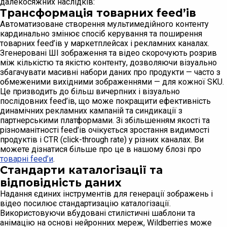
далекосяжних наслідків:
Трансформація товарних feed’ів
Автоматизоване створення мультимедійного контенту
кардинально змінює спосіб керування та поширення
товарних feed’ів у маркетплейсах і рекламних каналах.
Згенеровані ШІ зображення та відео скорочують розрив
між кількістю та якістю контенту, дозволяючи візуально
збагачувати масивні набори даних про продукти — часто з
обмеженими вихідними зображеннями — для кожної SKU.
Це призводить до більш вичерпних і візуально
послідовних feed’ів, що може покращити ефективність
динамічних рекламних кампаній та синдикації з
партнерськими платформами. Зі збільшенням якості та
різноманітності feed’ів очікується зростання видимості
продуктів і CTR (click-through rate) у різних каналах. Ви
можете дізнатися більше про це в нашому блозі про
товарні feed’и
.
Стандарти каталогізації та
відповідність даних
Надання єдиних інструментів для генерації зображень і
відео посилює стандартизацію каталогізації.
Використовуючи вбудовані стилістичні шаблони та
анімацію на основі нейронних мереж, Wildberries може