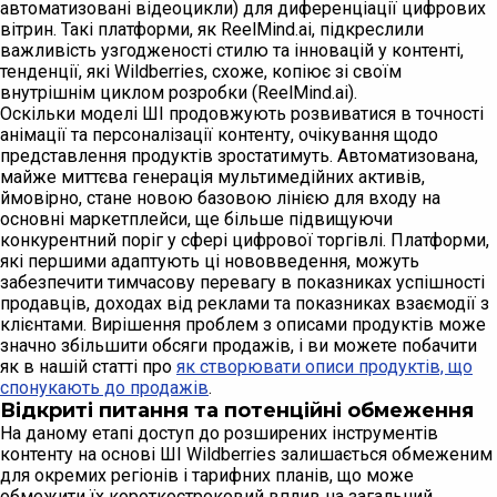
автоматизовані відеоцикли) для диференціації цифрових
вітрин. Такі платформи, як ReelMind.ai, підкреслили
важливість узгодженості стилю та інновацій у контенті,
тенденції, які Wildberries, схоже, копіює зі своїм
внутрішнім циклом розробки (ReelMind.ai).
Оскільки моделі ШІ продовжують розвиватися в точності
анімації та персоналізації контенту, очікування щодо
представлення продуктів зростатимуть. Автоматизована,
майже миттєва генерація мультимедійних активів,
ймовірно, стане новою базовою лінією для входу на
основні маркетплейси, ще більше підвищуючи
конкурентний поріг у сфері цифрової торгівлі. Платформи,
які першими адаптують ці нововведення, можуть
забезпечити тимчасову перевагу в показниках успішності
продавців, доходах від реклами та показниках взаємодії з
клієнтами. Вирішення проблем з описами продуктів може
значно збільшити обсяги продажів, і ви можете побачити
як в нашій статті про
як створювати описи продуктів, що
спонукають до продажів
.
Відкриті питання та потенційні обмеження
На даному етапі доступ до розширених інструментів
контенту на основі ШІ Wildberries залишається обмеженим
для окремих регіонів і тарифних планів, що може
обмежити їх короткостроковий вплив на загальний