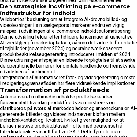
test for hviderussiske brugere med "Jam"-abonnementet.
Den strategiske indvirkning på e-commerce
indfrastruktur for indhold
Wildberries' beslutning om at integrere AI-drevne billed- og
videoløsninger i sin sælgerportal markerer endnu en vigtig
milepæl i udviklingen af e-commerce indholdsautomatisering.
Denne udvikling følger efter tidligere lanceringer af generative
AI-værktøjer på markedspladsen, såsom det virtuelle fotostudie
til tøjbilleder (november 2024) og neuralnetværksbaseret
produktbeskrivelsesgenerering introduceret i midten af 2024.
Disse udrulninger afspejler en løbende forpligtelse til at sænke
de operationelle barrierer for digitale handlende og fremskynde
udvidelsen af sortimentet.
Integrationen af automatiseret foto- og videogenerering direkte
i redigeringsgrænsefladen har flere vidtrækkende implikationer:
Transformation af produktfeeds
Automatiseret multimedieindholdsoprettelse ændrer
fundamentalt, hvordan produktfeeds administreres og
distribueres på tværs af markedspladser og annoncekanaler. AI-
genererede billeder og videoer indsnævrer kløften mellem
indholdskvantitet og -kvalitet, hvilket giver mulighed for at
berige massive produktdatasæt - ofte med begrænset rå
billedmateriale - visuelt for hver SKU. Dette fører til mere