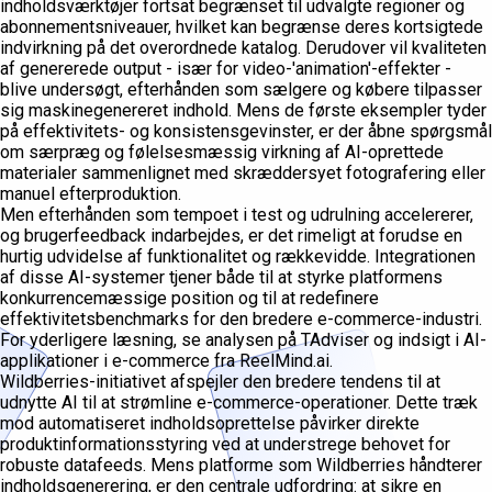
indholdsværktøjer fortsat begrænset til udvalgte regioner og
abonnementsniveauer, hvilket kan begrænse deres kortsigtede
indvirkning på det overordnede katalog. Derudover vil kvaliteten
af genererede output - især for video-'animation'-effekter -
blive undersøgt, efterhånden som sælgere og købere tilpasser
sig maskinegenereret indhold. Mens de første eksempler tyder
på effektivitets- og konsistensgevinster, er der åbne spørgsmål
om særpræg og følelsesmæssig virkning af AI-oprettede
materialer sammenlignet med skræddersyet fotografering eller
manuel efterproduktion.
Men efterhånden som tempoet i test og udrulning accelererer,
og brugerfeedback indarbejdes, er det rimeligt at forudse en
hurtig udvidelse af funktionalitet og rækkevidde. Integrationen
af disse AI-systemer tjener både til at styrke platformens
konkurrencemæssige position og til at redefinere
effektivitetsbenchmarks for den bredere e-commerce-industri.
For yderligere læsning, se analysen på TAdviser og indsigt i AI-
applikationer i e-commerce fra ReelMind.ai.
Wildberries-initiativet afspejler den bredere tendens til at
udnytte AI til at strømline e-commerce-operationer. Dette træk
mod automatiseret indholdsoprettelse påvirker direkte
produktinformationsstyring ved at understrege behovet for
robuste datafeeds. Mens platforme som Wildberries håndterer
indholdsgenerering, er den centrale udfordring: at sikre en