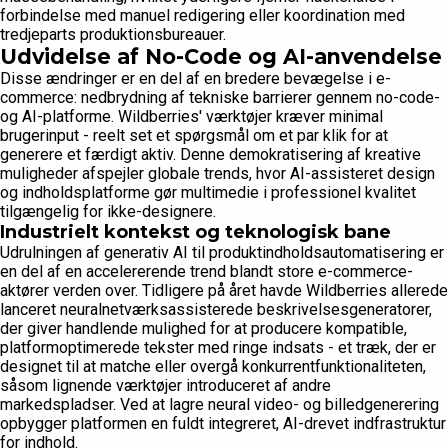
forbindelse med manuel redigering eller koordination med
tredjeparts produktionsbureauer.
Udvidelse af No-Code og AI-anvendelse
Disse ændringer er en del af en bredere bevægelse i e-
commerce: nedbrydning af tekniske barrierer gennem no-code-
og AI-platforme. Wildberries' værktøjer kræver minimal
brugerinput - reelt set et spørgsmål om et par klik for at
generere et færdigt aktiv. Denne demokratisering af kreative
muligheder afspejler globale trends, hvor AI-assisteret design
og indholdsplatforme gør multimedie i professionel kvalitet
tilgængelig for ikke-designere.
Industrielt kontekst og teknologisk bane
Udrulningen af generativ AI til produktindholdsautomatisering er
en del af en accelererende trend blandt store e-commerce-
aktører verden over. Tidligere på året havde Wildberries allerede
lanceret neuralnetværksassisterede beskrivelsesgeneratorer,
der giver handlende mulighed for at producere kompatible,
platformoptimerede tekster med ringe indsats - et træk, der er
designet til at matche eller overgå konkurrentfunktionaliteten,
såsom lignende værktøjer introduceret af andre
markedspladser. Ved at lagre neural video- og billedgenerering
opbygger platformen en fuldt integreret, AI-drevet indfrastruktur
for indhold.