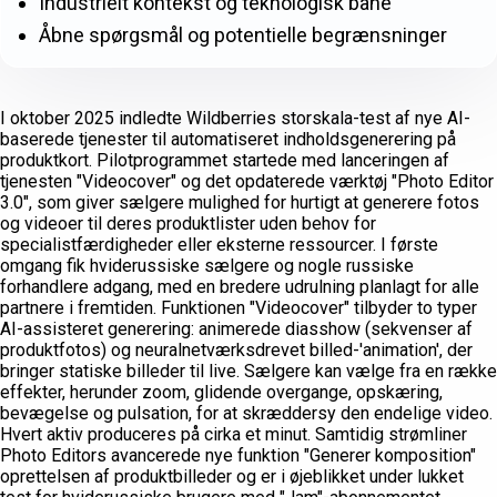
Industrielt kontekst og teknologisk bane
Åbne spørgsmål og potentielle begrænsninger
I oktober 2025 indledte Wildberries storskala-test af nye AI-
baserede tjenester til automatiseret indholdsgenerering på
produktkort. Pilotprogrammet startede med lanceringen af
tjenesten "Videocover" og det opdaterede værktøj "Photo Editor
3.0", som giver sælgere mulighed for hurtigt at generere fotos
og videoer til deres produktlister uden behov for
specialistfærdigheder eller eksterne ressourcer. I første
omgang fik hviderussiske sælgere og nogle russiske
forhandlere adgang, med en bredere udrulning planlagt for alle
partnere i fremtiden. Funktionen "Videocover" tilbyder to typer
AI-assisteret generering: animerede diasshow (sekvenser af
produktfotos) og neuralnetværksdrevet billed-'animation', der
bringer statiske billeder til live. Sælgere kan vælge fra en række
effekter, herunder zoom, glidende overgange, opskæring,
bevægelse og pulsation, for at skræddersy den endelige video.
Hvert aktiv produceres på cirka et minut. Samtidig strømliner
Photo Editors avancerede nye funktion "Generer komposition"
oprettelsen af produktbilleder og er i øjeblikket under lukket