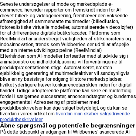
Seneste undersøgelser af mode og markedsplads e-
commerce, herunder rapporter om fremskridt inden for AI-
drevet billed- og videogenerering, fremhæver den voksende
afhængighed af sammensatte multimedier (billedfusion,
fotorealistiske virtuelle modeller, automatiserede videosløjfer)
for at differentiere digitale butiksfacader. Platforme som
ReelMind.ai har understreget vigtigheden af stilkonsistens og
indosinnovation, trends som Wildberries ser ud til at afspejle
med sin interne udviklingspipeline (ReelMind.ai).
Efterhånden som AI-modeller fortsætter med at udvikle sig i
animationstro og indholdstilpasning, vil forventningerne til
produktpræsentationen stige. Automatiseret, næsten
øjeblikkelig generering af multimedieaktiver vil sandsynligvis
blive en ny basislinje for adgang til store markedspladser,
hvilket yderligere hæver konkurrencetærsklen inden for digital
handel. Tidlige adopterende platforme kan sikre en midlertidig
fordel i sælgernes succesrater, annonceindtægter og kundernes
engagementtal. Adressering af problemer med
produktbeskrivelser kan øge salget betydeligt, og du kan se
hvordan i vores artikel om
hvordan man skaber salgsdrivende
produktbeskrivelser
.
Åbne spørgsmål og potentielle begrænsninger
På dette tidspunkt er adgangen til Wildberries' avancerede AI-