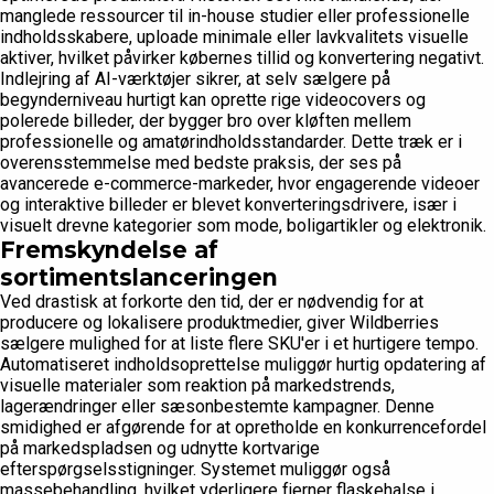
manglede ressourcer til in-house studier eller professionelle
indholdsskabere, uploade minimale eller lavkvalitets visuelle
aktiver, hvilket påvirker købernes tillid og konvertering negativt.
Indlejring af AI-værktøjer sikrer, at selv sælgere på
begynderniveau hurtigt kan oprette rige videocovers og
polerede billeder, der bygger bro over kløften mellem
professionelle og amatørindholdsstandarder. Dette træk er i
overensstemmelse med bedste praksis, der ses på
avancerede e-commerce-markeder, hvor engagerende videoer
og interaktive billeder er blevet konverteringsdrivere, især i
visuelt drevne kategorier som mode, boligartikler og elektronik.
Fremskyndelse af
sortimentslanceringen
Ved drastisk at forkorte den tid, der er nødvendig for at
producere og lokalisere produktmedier, giver Wildberries
sælgere mulighed for at liste flere SKU'er i et hurtigere tempo.
Automatiseret indholdsoprettelse muliggør hurtig opdatering af
visuelle materialer som reaktion på markedstrends,
lagerændringer eller sæsonbestemte kampagner. Denne
smidighed er afgørende for at opretholde en konkurrencefordel
på markedspladsen og udnytte kortvarige
efterspørgselsstigninger. Systemet muliggør også
massebehandling, hvilket yderligere fjerner flaskehalse i