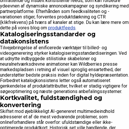
omfattende og visuelt konsistente feeds, som kan forbedre
ydeevnen af dynamiske annoncekampagner og syndikering med
partnerplatforme. Efterhånden som feedkvaliteten og -
variationen stiger, forventes produktdækning og CTR
(klikfrekvens) på tværs af kanaler at stige. Du kan lære mere om
dette på vores blog om
produktfeeds
.
Katalogiseringsstandarder og
datakonsistens
Tilvejebringelse af enificerede værktøjer til billed- og
videogenerering styrker katalogiseringsstandardiseringen. Ved
at udnytte indbyggede stilistiske skabeloner og
neuralnetværksdrevne animationer kan Wildberries presse
markedspladsen i retning af visuel sproglig ensartethed, der
understøtter bedste praksis inden for digital hyldepræsentation.
Forbedret katalogkonsistens letter også automatiseret
genkendelse af produktattributter, hvilket er stadig vigtigere for
søgeoptimering og næste generations anbefalingssystemer.
Kortkvalitet, fuldstændighed og
konvertering
Skiftet mod øjeblikkeligt AI-genereret multimedieindhold
adresserer et af de mest vedvarende problemer, som
onlineforhandlere står overfor: ufuldstændige eller ikke-
optimerede produktkort. Historisk set ville handlende, der