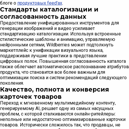
блоге о
продуктовых feed'ах
.
Стандарты каталогизации и
согласованность данных
Предоставление унифицированных инструментов для
генерации изображений и видео усиливает
стандартизацию каталогизации. Используя встроенные
стилистические шаблоны и анимацию, управляемую
нейронными сетями, Wildberries может подтолкнуть
маркетплейс к унификации визуального языка,
поддерживая лучшие практики в представлении
цифровых полок. Повышенная согласованность каталога
также облегчает автоматическое распознавание атрибутов
продукта, что становится все более важным для
оптимизации поиска и систем рекомендаций следующего
поколения.
Качество, полнота и конверсия
карточек товаров
Переход к мгновенному мультимедийному контенту,
генерируемому AI, решает одну из самых насущных
проблем, с которой сталкиваются онлайн-ритейлеры:
неполные или недостаточно оптимизированные карточки
товаров. Исторически сложилось так, что продавцы, не