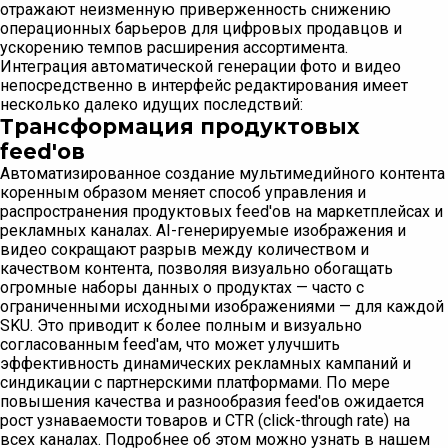
отражают неизменную приверженность снижению
операционных барьеров для цифровых продавцов и
ускорению темпов расширения ассортимента.
Интеграция автоматической генерации фото и видео
непосредственно в интерфейс редактирования имеет
несколько далеко идущих последствий:
Трансформация продуктовых
feed'ов
Автоматизированное создание мультимедийного контента
коренным образом меняет способ управления и
распространения продуктовых feed'ов на маркетплейсах и
рекламных каналах. AI-генерируемые изображения и
видео сокращают разрыв между количеством и
качеством контента, позволяя визуально обогащать
огромные наборы данных о продуктах — часто с
ограниченными исходными изображениями — для каждой
SKU. Это приводит к более полным и визуально
согласованным feed'ам, что может улучшить
эффективность динамических рекламных кампаний и
синдикации с партнерскими платформами. По мере
повышения качества и разнообразия feed'ов ожидается
рост узнаваемости товаров и CTR (click-through rate) на
всех каналах. Подробнее об этом можно узнать в нашем