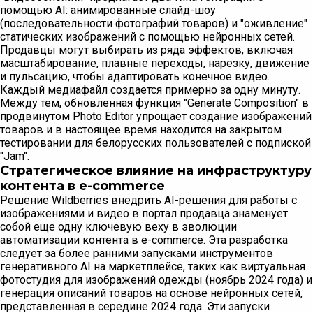
помощью AI: анимированные слайд-шоу
(последовательности фотографий товаров) и "оживление"
статических изображений с помощью нейронных сетей.
Продавцы могут выбирать из ряда эффектов, включая
масштабирование, плавные переходы, нарезку, движение
и пульсацию, чтобы адаптировать конечное видео.
Каждый медиафайл создается примерно за одну минуту.
Между тем, обновленная функция "Generate Composition" в
продвинутом Photo Editor упрощает создание изображений
товаров и в настоящее время находится на закрытом
тестировании для белорусских пользователей с подпиской
"Jam".
Стратегическое влияние на инфраструктуру
контента в e-commerce
Решение Wildberries внедрить AI-решения для работы с
изображениями и видео в портал продавца знаменует
собой еще одну ключевую веху в эволюции
автоматизации контента в e-commerce. Эта разработка
следует за более ранними запусками инструментов
генеративного AI на маркетплейсе, таких как виртуальная
фотостудия для изображений одежды (ноябрь 2024 года) и
генерация описаний товаров на основе нейронных сетей,
представленная в середине 2024 года. Эти запуски