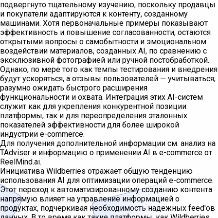
подвергнуто тщательному изучению, поскольку продавцы
и покупатели адаптируются к контенту, созданному
машинами. Хотя первоначальные примеры показывают
эффективность и повышение согласованности, остаются
открытыми вопросы о самобытности и эмоциональном
воздействии материалов, созданных AI, по сравнению с
эксклюзивной фотографией или ручной постобработкой.
Однако, по мере того как темпы тестирования и внедрения
будут ускоряться, а отзывы пользователей — учитываться,
разумно ожидать быстрого расширения
функциональности и охвата. Интеграция этих AI-систем
служит как для укрепления конкурентной позиции
платформы, так и для переопределения эталонных
показателей эффективности для более широкой
индустрии e-commerce.
Для получения дополнительной информации см. анализ на
TAdviser и информацию о применении AI в e-commerce от
ReelMind.ai.
Инициатива Wildberries отражает общую тенденцию
использования AI для оптимизации операций e-commerce.
Этот переход к автоматизированному созданию контента
напрямую влияет на управление информацией о
продуктах, подчеркивая необходимость надежных feed'ов
данных. В то время как такие платформы, как Wildberries,