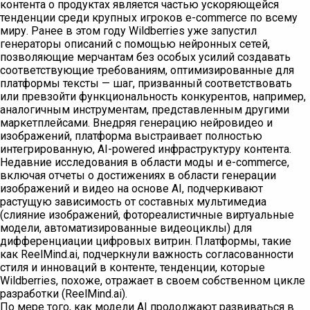
контента о продуктах является частью ускоряющейся
тенденции среди крупных игроков e-commerce по всему
миру. Ранее в этом году Wildberries уже запустил
генераторы описаний с помощью нейронных сетей,
позволяющие мерчантам без особых усилий создавать
соответствующие требованиям, оптимизированные для
платформы тексты — шаг, призванный соответствовать
или превзойти функциональность конкурентов, например,
аналогичным инструментам, представленным другими
маркетплейсами. Внедряя генерацию нейровидео и
изображений, платформа выстраивает полностью
интегрированную, AI-powered инфраструктуру контента.
Недавние исследования в области моды и e-commerce,
включая отчеты о достижениях в области генерации
изображений и видео на основе AI, подчеркивают
растущую зависимость от составных мультимедиа
(слияние изображений, фотореалистичные виртуальные
модели, автоматизированные видеоциклы) для
дифференциации цифровых витрин. Платформы, такие
как ReelMind.ai, подчеркнули важность согласованности
стиля и инноваций в контенте, тенденции, которые
Wildberries, похоже, отражает в своем собственном цикле
разработки (ReelMind.ai).
По мере того, как модели AI продолжают развиваться в