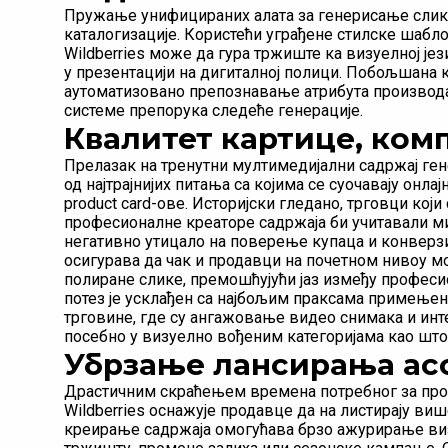
Пружање унифицираних алата за генерисање слика
каталогизације. Користећи уграђене стилске шаб
Wildberries може да гура тржиште ка визуелној је
у презентацији на дигиталној полици. Побољшана 
аутоматизовано препознавање атрибута производа,
системе препорука следеће генерације.
Квалитет картице, ком
Прелазак на тренутни мултимедијални садржај ге
од најтрајнијих питања са којима се суочавају онл
product card-ове. Историјски гледано, трговци који
професионалне креаторе садржаја би учитавали ми
негативно утицало на поверење купаца и конверзи
осигурава да чак и продавци на почетном нивоу мо
полиране слике, премошћујући јаз између професи
потез је усклађен са најбољим праксама примењ
трговине, где су ангажовање видео снимака и инт
посебно у визуелно вођеним категоријама као што
Убрзање лансирања ас
Драстичним скраћењем времена потребног за прои
Wildberries оснажује продавце да на листирају в
креирање садржаја омогућава брзо ажурирање виз