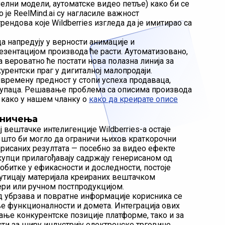
уелни модели, аутоматске видео петље) како би се
је ReelMind.ai су нагласиле важност
рендова које Wildberries изгледа да је имитирао са
а напредују у верности анимације и
езентацијом производа ће расти. Аутоматизовано,
 вероватно ће постати нова полазна линија за
рентски праг у дигиталној малопродаји.
времену предност у стопи успеха продаваца,
упаца. Решавање проблема са описима производа
и како у нашем чланку о
како да креирате описе
аничења
 вештачке интелигенције Wildberries-а остаје
, што би могло да ограничи њихов краткорочни
нерисаних резултата — посебно за видео ефекте
купци прилагођавају садржају генерисаном од
битке у ефикасности и доследности, постоје
утицају материјала креираних вештачком
ери или ручном постпродукцијом.
д убрзава и повратне информације корисника се
е функционалности и домета. Интеграција ових
ање конкурентске позиције платформе, тако и за
и за ширу индустрију електронске трговине.