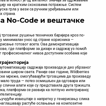
ва агилност је од виталног значаја за одржавање
цију на кратким скоковима потражње. Систем
 уска грла у вези са ручним уређивањем или
х страна.
 No-Code и вештачке
 трговини: рушење техничких баријера кроз no-
ају минималан унос од стране корисника —
рисање готовог асета. Ова демократизација
ве, где платформе за дизајн и садржај уз помоћ
г професионалног нивоа доступним особама које
трајекторија
утоматизацију садржаја производа је део убрзаног
вини широм света. Раније ове године, Wildberries
нске мреже, омогућавајући трговцима да произведу
 мало труда — потез осмишљен да одговара или
 слични алати које су представила друга тржишта.
, платформа се развија ка потпуно интегрираној
телигенцију.
ључујући извештаје о напретку у генерисању слика
 наглашавају растуће ослањање на композитне