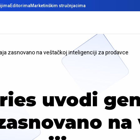
ijima
Editorima
Marketinškim stručnjacima
aja zasnovano na veštačkoj inteligenciji za prodavce
ries uvodi gen
 zasnovano na 