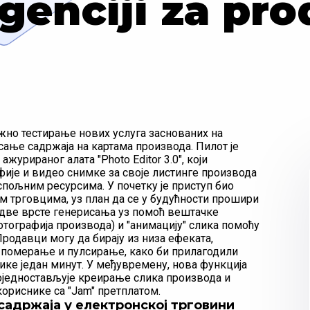
igenciji za pr
сежно тестирање нових услуга заснованих на
исање садржаја на картама производа. Пилот је
журираног алата "Photo Editor 3.0", који
ије и видео снимке за своје листинге производа
пољним ресурсима. У почетку је приступ био
 трговцима, уз план да се у будућности прошири
и две врсте генерисања уз помоћ вештачке
тографија производа) и "анимацију" слика помоћу
родавци могу да бирају из низа ефеката,
, померање и пулсирање, како би прилагодили
ике један минут. У међувремену, нова функција
 поједностављује креирање слика производа и
кориснике са "Jam" претплатом.
садржаја у електронској трговини