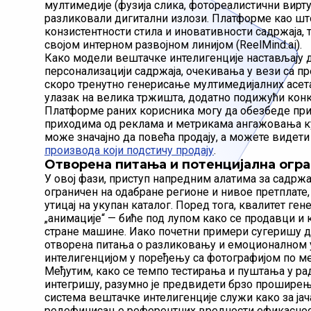
мултимедије (фузија слика, фотореалистични вирт
разликовали дигитални излози. Платформе као што 
конзистентности стила и иновативности садржаја, т
својом интерном развојном линијом (ReelMind.ai).
Како модели вештачке интелигенције настављају д
персонализацији садржаја, очекивања у вези са пр
скоро тренутно генерисање мултимедијалних асета
улазак на велика тржишта, додатно подижући конку
Платформе раних корисника могу да обезбеде при
приходима од реклама и метрикама ангажовања к
може значајно да повећа продају, а можете видет
производа који подстичу продају
.
Отворена питања и потенцијална огр
У овој фази, приступ напредним алатима за садржај
ограничен на одабране регионе и нивое претплате
утицај на укупан каталог. Поред тога, квалитет ге
„анимације“ — биће под лупом како се продавци и 
стране машине. Иако почетни примери сугеришу до
отворена питања о разликовању и емоционалном 
интелигенцијом у поређењу са фотографијом по м
Међутим, како се темпо тестирања и пуштања у ра
интегришу, разумно је предвидети брзо проширењ
система вештачке интелигенције служи како за јач
редефинисање референтних вредности ефикасност