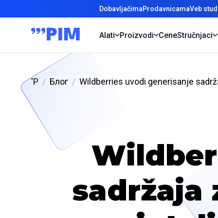
Dobavljačima
Prodavnicama
Veb stud
Alati
Proizvodi
Cene
Stručnjaci
'P
Блог
Wildberries uvodi generisanje sadrž
Wildber
sadržaja