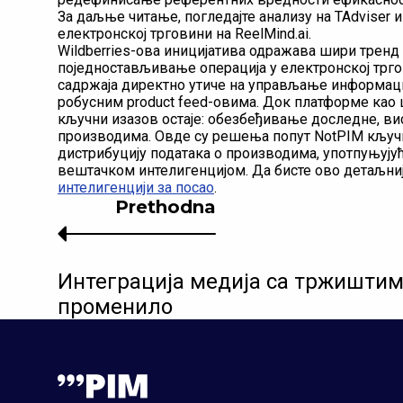
За даљње читање, погледајте анализу на TAdviser 
електронској трговини на ReelMind.ai.
Wildberries-ова иницијатива одражава шири трен
поједностављивање операција у електронској трго
садржаја директно утиче на управљање информаци
робусним product feed-овима. Док платформе као ш
кључни изазов остаје: обезбеђивање доследне, ви
производима. Овде су решења попут NotPIM кључн
дистрибуцију података о производима, употпуњуј
вештачком интелигенцијом. Да бисте ово детаљниј
интелигенцији за посао
.
Prethodna
Интеграција медија са тржиштим
променило