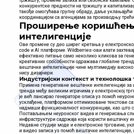
тржишту, промене залиха или сезонске кампање. О
конкурентске предности на тржишту и капитализа
такође омогућава групну обраду, даље уклањајући
координацијом са агенцијама за производњу трећи
Проширење коришћења
интелигенције
Ове промене су део ширег кретања у електронској
code и AI платформе. Wildberries-ови алати захтев
ефективно питање само неколико кликова за гене
креативних способности одражава глобалне трендо
вештачке интелигенције чине мултимедију високо
нису дизајнери.
Индустријски контекст и технолошка 
Примена генеративне вештачке интелигенције за а
тренда међу великим играчима у електронској трго
је већ лансирао генераторе описа уз помоћ неуро
усклађене, платформом оптимизоване текстове са
надмаши функционалност конкуренције, као што су
Постављањем неуронског видеа и генерисања слика
инфраструктури садржаја која користи вештачку ин
Недавне студије моде и електронске трговине, ук
и видео записа уз помоћ вештачке интелигенције,