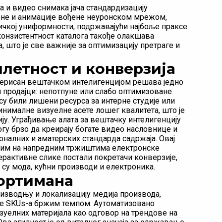
 и видео снимака јача стандардизацију
лоне и анимације вођене неуронском мрежом,
зичкој униформности, подржавајући најбоље праксе
конзистентност каталога такође олакшава
 што је све важније за оптимизацију претраге и
плетност и конверзија
нерисан вештачком интелигенцијом решава једно
ајн продајци: непотпуне или слабо оптимизоване
 су били лишени ресурса за интерне студије или
нималне визуелне асете лошег квалитета, што је
ју. Уграђивање алата за вештачку интелигенцију
гу брзо да креирају богате видео насловнице и
оналних и аматерских стандарда садржаја. Овај
еним на напредним тржиштима електронске
ерактивне слике постали покретачи конверзије,
 су мода, кућни производи и електроника.
ортимана
зводњу и локализацију медија производа,
ише SKUs-а бржим темпом. Аутоматизовано
уелних материјала као одговор на трендове на