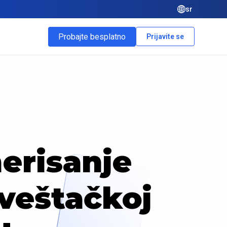
sr
Probajte besplatno
Prijavite se
erisanje
veštačkoj