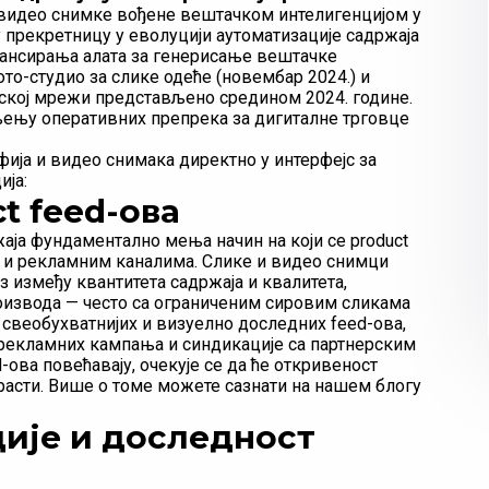
и видео снимке вођене вештачком интелигенцијом у
у прекретницу у еволуцији аутоматизације садржаја
а лансирања алата за генерисање вештачке
ото-студио за слике одеће (новембар 2024.) и
ској мрежи представљено средином 2024. године.
ењу оперативних препрека за дигиталне трговце
ија и видео снимака директно у интерфејс за
ја:
t feed-ова
ја фундаментално мења начин на који се product
а и рекламним каналима. Слике и видео снимци
 између квантитета садржаја и квалитета,
роизвода — често са ограниченим сировим сликама
 свеобухватнијих и визуелно доследних feed-ова,
екламних кампања и синдикације са партнерским
-ова повећавају, очекује се да ће откривеност
порасти. Више о томе можете сазнати на нашем блогу
ије и доследност