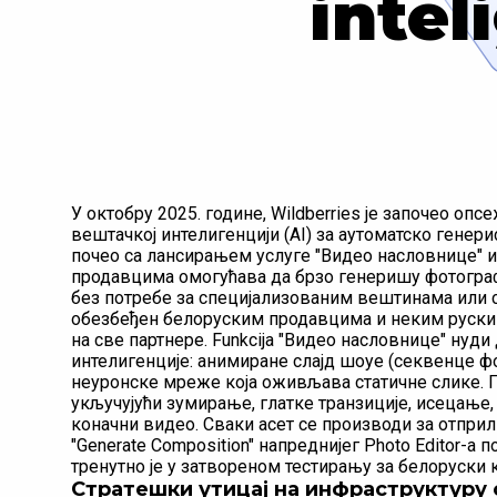
intel
У октобру 2025. године, Wildberries је започео оп
вештачкој интелигенцији (AI) за аутоматско генер
почео са лансирањем услуге "Видео насловнице" и а
продавцима омогућава да брзо генеришу фотограф
без потребе за специјализованим вештинама или с
обезбеђен белоруским продавцима и неким руским
на све партнере. Funkcija "Видео насловнице" нуд
интелигенције: анимиране слајд шоуе (секвенце фо
неуронске мреже која оживљава статичне слике. П
укључујући зумирање, глатке транзиције, исецање
коначни видео. Сваки асет се производи за отприл
"Generate Composition" напреднијег Photo Editor-а
тренутно је у затвореном тестирању за белоруски 
Стратешки утицај на инфраструктуру 