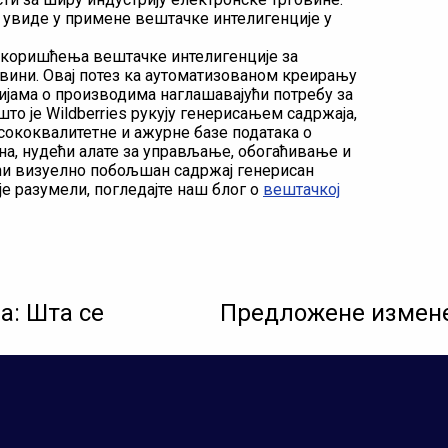
и увиде у примене вештачке интелигенције у
д коришћења вештачке интелигенције за
вини. Овај потез ка аутоматизованом креирању
јама о производима наглашавајући потребу за
то је Wildberries рукују генерисањем садржаја,
сококвалитетне и ажурне базе података о
а, нудећи алате за управљање, обогаћивање и
ући визуелно побољшан садржај генерисан
е разумели, погледајте наш блог о
вештачкој
а: Шта се
Предложене измене Т