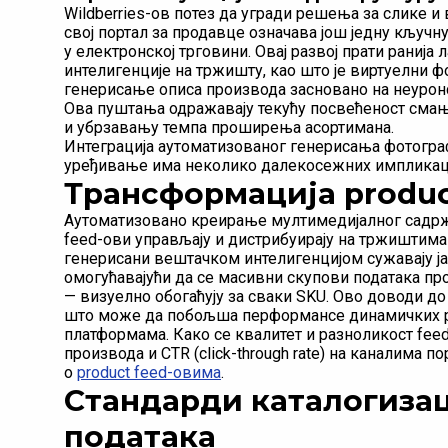
Wildberries-ов потез да угради решења за слике 
свој портал за продавце означава још једну кључн
у електронској трговини. Овај развој прати раниј
интелигенције на тржишту, као што је виртуелни ф
генерисање описа производа засновано на неурон
Ова пуштања одражавају текућу посвећеност смањ
и убрзавању темпа проширења асортимана.
Интеграција аутоматизованог генерисања фотограф
уређивање има неколико далекосежних импликаци
Трансформација produc
Аутоматизовано креирање мултимедијалног садржа
feed-ови управљају и дистрибуирају на тржиштим
генерисани вештачком интелигенцијом сужавају јаз
омогућавајући да се масивни скупови података п
— визуелно обогаћују за сваки SKU. Ово доводи до
што може да побољша перформансе динамичких р
платформама. Како се квалитет и разноликост feed
производа и CTR (click-through rate) на каналима 
о
product feed-овима
.
Стандарди каталогизац
података