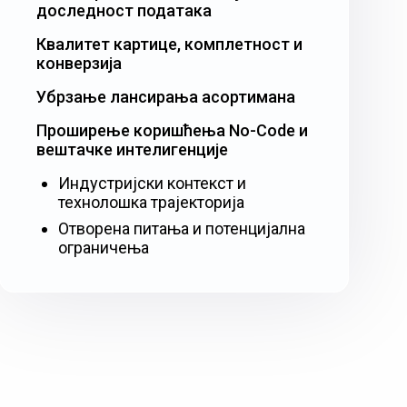
доследност података
Квалитет картице, комплетност и
конверзија
Убрзање лансирања асортимана
Проширење коришћења No-Code и
вештачке интелигенције
Индустријски контекст и
технолошка трајекторија
Отворена питања и потенцијална
ограничења