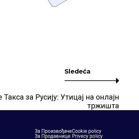
Sledeća
акса за Русију: Утицај на онлајн
тржишта
За Произвођаче
Cookie policy
За Продавнице
Privecy policy