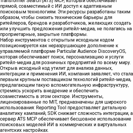
Transformer Search (ATS) MCP, который обеспечивает
прямой, совместимый с ИИ доступ к адаптивным
поисковым технологиям. Эти ресурсы разработаны таким
образом, чтобы снизить технические барьеры для
ритейлеров, брендов и разработчиков, желающих создать
или улучшить предложения ритейл-медиа, не полагаясь на
проприетарные, закрытые платформы.
Набор инструментов с открытым исходным кодом
позиционируется как неразрушающее дополнение к
управляемой платформе Particular Audience DiscoveryOS,
которая обеспечивает поиск, персонализацию и услуги
ритейл-медиа для розничных предприятий по всему миру.
Открыв исходный код утилит для анализа данных,
интеграции и применения ИИ, компания заявляет, что стала
первым крупным поставщиком технологий ритейл-медиа,
предлагающим такую вспомогательную инфраструктуру,
стремясь ускорить внедрение и обеспечить
совместимость в этом секторе. Инструменты,
лицензированные по MIT, предназначены для широкого
использования: Reporting Tool предоставляет детальную
аналитику кампаний, SDK снижает сложность интеграции, а
сервер ATS MCP обеспечивает бесшовное использование
поисковых моделей ИИ в коммерческих и виртуальных
агентских настройках.