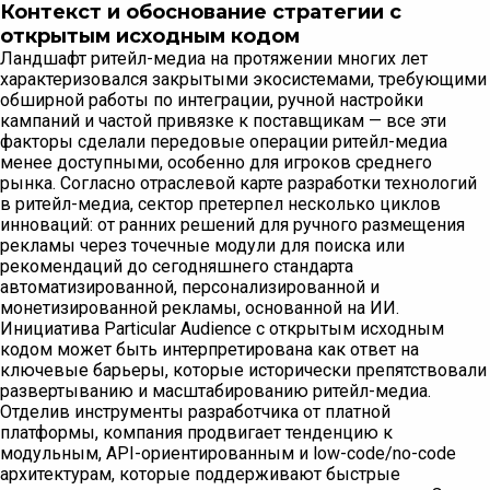
Контекст и обоснование стратегии с
открытым исходным кодом
Ландшафт ритейл-медиа на протяжении многих лет
характеризовался закрытыми экосистемами, требующими
обширной работы по интеграции, ручной настройки
кампаний и частой привязке к поставщикам — все эти
факторы сделали передовые операции ритейл-медиа
менее доступными, особенно для игроков среднего
рынка. Согласно отраслевой карте разработки технологий
в ритейл-медиа, сектор претерпел несколько циклов
инноваций: от ранних решений для ручного размещения
рекламы через точечные модули для поиска или
рекомендаций до сегодняшнего стандарта
автоматизированной, персонализированной и
монетизированной рекламы, основанной на ИИ.
Инициатива Particular Audience с открытым исходным
кодом может быть интерпретирована как ответ на
ключевые барьеры, которые исторически препятствовали
развертыванию и масштабированию ритейл-медиа.
Отделив инструменты разработчика от платной
платформы, компания продвигает тенденцию к
модульным, API-ориентированным и low-code/no-code
архитектурам, которые поддерживают быстрые