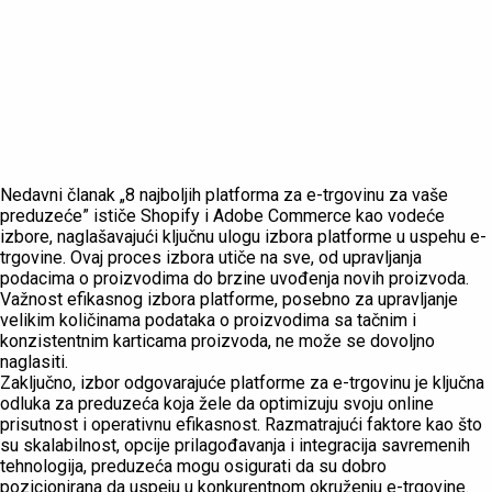
Nedavni članak „8 najboljih platforma za e-trgovinu za vaše
preduzeće” ističe Shopify i Adobe Commerce kao vodeće
izbore, naglašavajući ključnu ulogu izbora platforme u uspehu e-
trgovine. Ovaj proces izbora utiče na sve, od upravljanja
podacima o proizvodima do brzine uvođenja novih proizvoda.
Važnost efikasnog izbora platforme, posebno za upravljanje
velikim količinama podataka o proizvodima sa tačnim i
konzistentnim karticama proizvoda, ne može se dovoljno
naglasiti.
Zaključno, izbor odgovarajuće platforme za e-trgovinu je ključna
odluka za preduzeća koja žele da optimizuju svoju online
prisutnost i operativnu efikasnost. Razmatrajući faktore kao što
su skalabilnost, opcije prilagođavanja i integracija savremenih
tehnologija, preduzeća mogu osigurati da su dobro
pozicionirana da uspeju u konkurentnom okruženju e-trgovine.