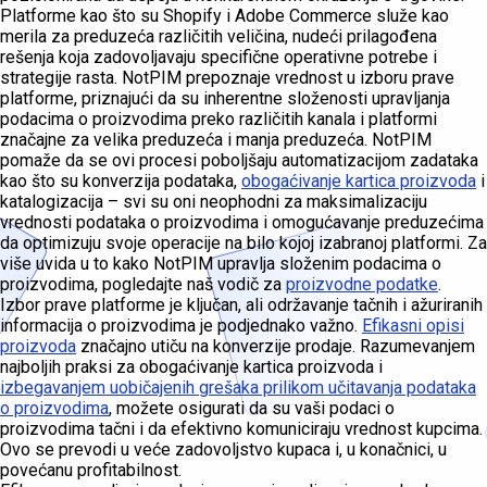
Platforme kao što su Shopify i Adobe Commerce služe kao
merila za preduzeća različitih veličina, nudeći prilagođena
rešenja koja zadovoljavaju specifične operativne potrebe i
strategije rasta. NotPIM prepoznaje vrednost u izboru prave
platforme, priznajući da su inherentne složenosti upravljanja
podacima o proizvodima preko različitih kanala i platformi
značajne za velika preduzeća i manja preduzeća. NotPIM
pomaže da se ovi procesi poboljšaju automatizacijom zadataka
kao što su konverzija podataka,
obogaćivanje kartica proizvoda
i
katalogizacija – svi su oni neophodni za maksimalizaciju
vrednosti podataka o proizvodima i omogućavanje preduzećima
da optimizuju svoje operacije na bilo kojoj izabranoj platformi. Za
više uvida u to kako NotPIM upravlja složenim podacima o
proizvodima, pogledajte naš vodič za
proizvodne podatke
.
Izbor prave platforme je ključan, ali održavanje tačnih i ažuriranih
informacija o proizvodima je podjednako važno.
Efikasni opisi
proizvoda
značajno utiču na konverzije prodaje. Razumevanjem
najboljih praksi za obogaćivanje kartica proizvoda i
izbegavanjem uobičajenih grešaka prilikom učitavanja podataka
o proizvodima
, možete osigurati da su vaši podaci o
proizvodima tačni i da efektivno komuniciraju vrednost kupcima.
Ovo se prevodi u veće zadovoljstvo kupaca i, u konačnici, u
povećanu profitabilnost.