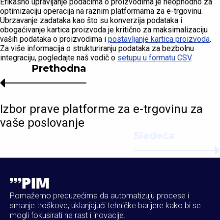
Efikasno upravljanje podacima o proizvodima je neophodno za
optimizaciju operacija na raznim platformama za e-trgovinu.
Ubrzavanje zadataka kao što su konverzija podataka i
obogaćivanje kartica proizvoda je kritično za maksimalizaciju
vaših podataka o proizvodima i
postavljanje kartica proizvoda
.
Za više informacija o strukturiranju podataka za bezbolnu
integraciju, pogledajte naš vodič o
setupu u formatu CSV
.
Prethodna
Izbor prave platforme za e-trgovinu za
vaše poslovanje
Sledeća
Pomažemo preduzećima da automatizuju procese i
smanje troškove, uklanjajući tehničke barijere kako bi se
mogli fokusirati na rast i inovacije.