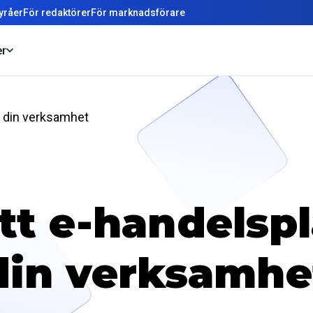
yråer
För redaktörer
För marknadsförare
er
ör din verksamhet
ätt e-handelsp
din verksamhe