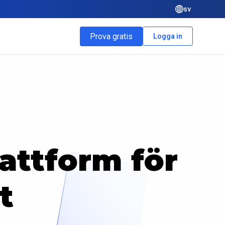
sv
Prova gratis
Logga in
lattform för
t