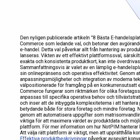
Den nyligen publicerade artikeln ”8 Bästa E-handelsplat
Commerce som ledande val, och betonar den avgörande 
e-handel. Detta val påverkar allt från hantering av prod
lanseras. Vikten av ett effektivt plattformssval, särski
exakta och konsistenta produktkort, kan inte överdrivas
Sammanfattningsvis är valet av en lämplig e-handelsplat
sin onlinepränsens och operativa effektivitet. Genom a
anpassningsmöjligheter och integration av moderna tekn
välpositionerade för framgång på en konkurrensutsatt
Commerce fungerar som riktmärken för olika företagss
anpassas till specifika operativa behov och tillväxtstrat
och inser att de inbyggda komplexiteterna i att hantera 
betydande både för stora företag och mindre företag. N
genom att automatisera uppgifter som matrisomvandli
viktiga för att maximera värdet av produktdata och möjl
plattform. För mer information om hur NotPIM hanterar 
Att välja rätt plattform är viktigt, men att upprätthålla k
Effektiva produktbeskrivningar
påverkar avsevärt konve