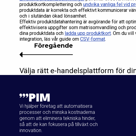
produktkortkomplettering och
undvika vanliga fel vid 
produktdata är korrekta och effektivt kommunicerar värd
och i slutändan ökad lönsamhet.
Effektiv produktdatahantering är avgörande för att opt
effektivisera uppgifter som matrisomvandling och prod
dina produktdata och
ladda upp produktkort
. Om du vill
integration, läs vår guide om
CSV-format
.
Föregående
Välja rätt e-handelsplattform för d
Vi hjälper företag att automatisera
processer och minska kostnaderna
genom att eliminera tekniska hinder,
så att de kan fokusera på tillväxt och
innovation.