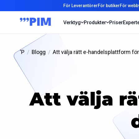
För Leverantörer
För butiker
För webb
Verktyg
Produkter
Priser
Expert
'P
Blogg
Att välja rätt e-handelsplattform f
Att välja r