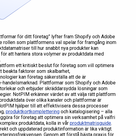
tformar för ditt företag” lyfter fram Shopify och Adobe
rollen som plattformens val spelar för framgång inom
uktdatamatriser till hur snabbt nya produkter kan
lt för att hantera stora volymer av produktdata med
.
tform ett kritiskt beslut för företag som vill optimera
tt beakta faktorer som skalbarhet,
ologier kan företag säkerställa att de är
 e-handelsmarknad. Plattformar som Shopify och Adobe
torlekar och erbjuder skräddarsydda lösningar som
egier. NotPIM erkänner värdet av att välja rätt plattform
produktdata över olika kanaler och plattformar är
otPIM hjälper till att effektivisera dessa processer
ng,
produktkortkomplettering
och katalogisering – alla
iggöra för företag att optimera sin verksamhet på valfri
komplex produktdata, kolla in vår
produktmatrisguide
.
orrekt och uppdaterad produktinformation är lika viktigt.
rteringsfrekvensen. Genom att förstå bästa praxis för