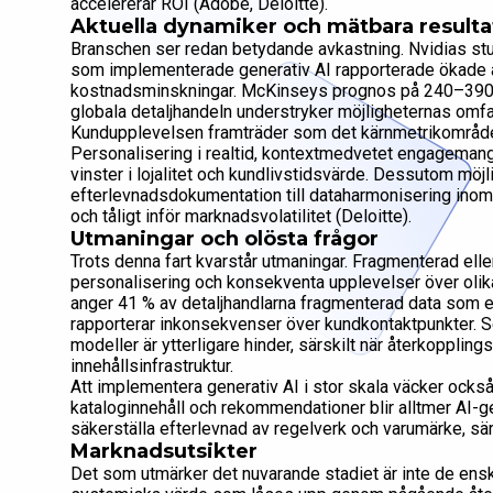
accelererar ROI (Adobe, Deloitte).
Aktuella dynamiker och mätbara resulta
Branschen ser redan betydande avkastning. Nvidias stud
som implementerade generativ AI rapporterade ökade år
kostnadsminskningar. McKinseys prognos på 240–390 milj
globala detaljhandeln understryker möjligheternas omfa
Kundupplevelsen framträder som det kärnmetrikområde d
Personalisering i realtid, kontextmedvetet engagemang
vinster i lojalitet och kundlivstidsvärde. Dessutom mö
efterlevnadsdokumentation till dataharmonisering inom
och tåligt inför marknadsvolatilitet (Deloitte).
Utmaningar och olösta frågor
Trots denna fart kvarstår utmaningar. Fragmenterad eller
personalisering och konsekventa upplevelser över olika
anger 41 % av detaljhandlarna fragmenterad data som en
rapporterar inkonsekvenser över kundkontaktpunkter. Se
modeller är ytterligare hinder, särskilt när återkopplin
innehållsinfrastruktur.
Att implementera generativ AI i stor skala väcker också
kataloginnehåll och rekommendationer blir alltmer AI-
säkerställa efterlevnad av regelverk och varumärke, särs
Marknadsutsikter
Det som utmärker det nuvarande stadiet är inte de ensk