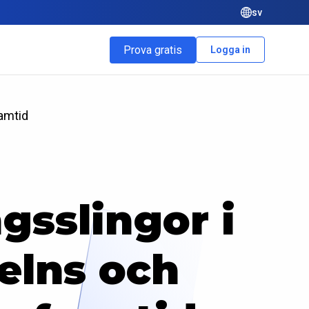
sv
Prova gratis
Logga in
ramtid
gsslingor i
elns och