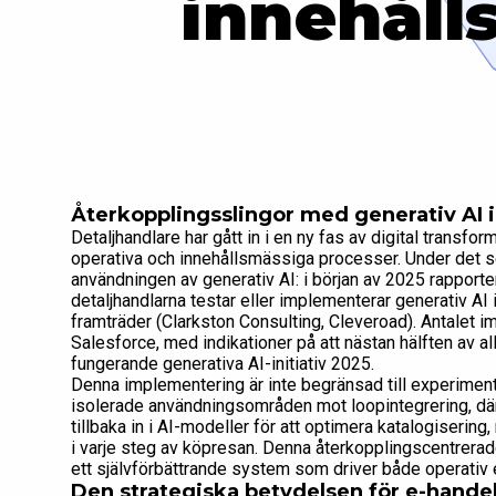
innehåll
Återkopplingsslingor med generativ AI i
Detaljhandlare har gått in i en ny fas av digital transfor
operativa och innehållsmässiga processer. Under det sen
användningen av generativ AI: i början av 2025 rapporte
detaljhandlarna testar eller implementerar generativ AI
framträder (Clarkston Consulting, Cleveroad). Antalet 
Salesforce, med indikationer på att nästan hälften av a
fungerande generativa AI-initiativ 2025.
Denna implementering är inte begränsad till experimentel
isolerade användningsområden mot loopintegrering, dä
tillbaka in i AI-modeller för att optimera katalogiserin
i varje steg av köpresan. Denna återkopplingscentrerade
ett självförbättrande system som driver både operativ 
Den strategiska betydelsen för e-handel