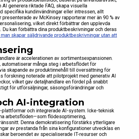
 AI generera riktade FAQ, skapa visuella
ed specifika kundinvändningar eller intressen, allt
ier presenterade av McKinsey rapporterar mer än 90 % av
ersonalisering, vilket direkt förbättrar den upplevda
 Du kan förbättra dina produktbeskrivningar och deras
 man skapar säljdrivande produktbeskrivningar utan att
nsering
andlare är accelerationen av sortimentsexpansionen.
r, automatiserar många steg i arbetsflödet för
a skapande av produktinnehåll till översättning för
 forskning noterade att pilotprojekt med generativ AI
kor, vilket gav detaljhandlare en fördel på snabbt
ktigt för utförsäljningar, säsongsförändringar och
ch AI-integration
e-plattformar och integrerade AI-system. Icke-teknisk
ivna arbetsflöden—som flödesoptimering,
änssnitt. Denna demokratisering förstärks ytterligare
ingar av prestanda från sina konfigurationer utvecklas en
inskar beroendet av specialiserade IT-resurser och