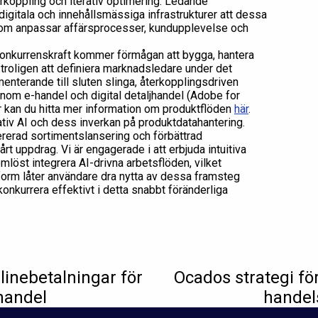
oppling och iterativ optimering. Ledande
 digitala och innehållsmässiga infrastrukturer att dessa
m anpassar affärsprocesser, kundupplevelse och
v konkurrenskraft kommer förmågan att bygga, hantera
troligen att definiera marknadsledare under det
nterande till sluten slinga, återkopplingsdriven
 inom e-handel och digital detaljhandel (Adobe for
r kan du hitta mer information om produktflöden
här
.
tiv AI och dess inverkan på produktdatahantering.
rerad sortimentslansering och förbättrad
t uppdrag. Vi är engagerade i att erbjuda intuitiva
mlöst integrera AI-drivna arbetsflöden, vilket
tform låter användare dra nytta av dessa framsteg
onkurrera effektivt i detta snabbt föränderliga
nlinebetalningar för
Ocados strategi för
handel
handel