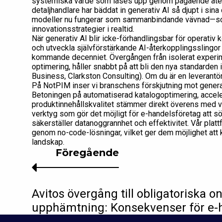
systemiska värde som låses upp genom pågående återk
detaljhandlare har bäddat in generativ AI så djupt i sina
modeller nu fungerar som sammanbindande vävnad—so
innovationsstrategier i realtid.
När generativ AI blir icke-förhandlingsbar för operati
och utveckla självförstärkande AI-återkopplingsslingor 
kommande decenniet. Övergången från isolerat experime
optimering, håller snabbt på att bli den nya standarden
Business, Clarkston Consulting). Om du är en leverantö
På NotPIM inser vi branschens förskjutning mot genera
Betoningen på automatiserad katalogoptimering, accele
produktinnehållskvalitet stämmer direkt överens med vår
verktyg som gör det möjligt för e-handelsföretag att sö
säkerställer datanoggrannhet och effektivitet. Vår plat
genom no-code-lösningar, vilket ger dem möjlighet att k
landskap.
Föregående
Avitos övergång till obligatoriska o
upphämtning: Konsekvenser för e-