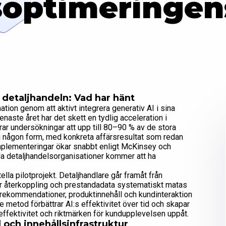
soptimeringen
 detaljhandeln: Vad har hänt
mation genom att aktivt integrera generativ AI i sina
aste året har det skett en tydlig acceleration i
rar undersökningar att upp till 80–90 % av de stora
 i någon form, med konkreta affärsresultat som redan
implementeringar ökar snabbt enligt McKinsey och
lla detaljhandelsorganisationer kommer att ha
la pilotprojekt. Detaljhandlare går framåt från
r återkoppling och prestandadata systematiskt matas
g, rekommendationer, produktinnehåll och kundinteraktion
 metod förbättrar AI:s effektivitet över tid och skapar
effektivitet och riktmärken för kundupplevelsen uppåt.
 och innehållsinfrastruktur