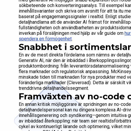
sökbeteende och konverteringsanalys. Till exempel kan
innehållsvarianter och skriva om avsnitt för att ta itu m
baserat på engagemangssignaler i realtid. Enligt stud
detaljhandlarna att de använder AI främst för innehållsp
fullständigheten och användbarheten av produktsidorna.
inverkan på försäljningen med hjälp av vår guide om
hur
spendera en förmögenhet
.
Snabbhet i sortimentsla
En av de mest direkta fördelarna som nämns av detaljh
Generativ AI, när den är inbäddad i återkopplingsslingo
produktombordning: från leverantörsdatanormalisering vi
flera marknader och regulatorisk anpassning. McKinseys
minskade tiden till marknaden för nya produkter med vec
föränderliga marknader (Cleveroad). Detta är särskilt vi
trenddrivna detaljhandelssegment.
Framväxten av no-code o
En annan kritisk möjliggörare är spridningen av no-cod
detaljhandelspersonal kan nu dirigera komplexa AI-dr
innehållsgenerering och syndikering—genom intuitiva gr
av inbäddad återkoppling: när team ser realtidsförbättr
cykel av kontinuerligt lärande och optimering, vilket m