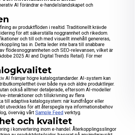
nerativ AI förändrar e-handelslandskapet och
en
ing av produktflöden i realtid. Traditionellt krävde
idering för att säkerställa noggrannhet och rikedom.
ikationer och till och med visuellt innehåll genereras,
ppling tas in. Detta leder inte bara till snabbare
r av flödesnoggrannheten och SEO-relevansen, vilket är
(Adobe 2025 AI and Digital Trends Retail). För mer
logkvalitet
iv AI främjar högre katalogstandarder. AI-system kan
ributkompletthet över både nya och äldre produktlinjer.
a utan också alltmer detaljerade, eftersom AI-modeller
ive-interaktioner och tillskrivning av flera
a till adaptiva katalogsystem: när kundfrågor eller
bbt utvecklas för att återspegla nya informationsbehov
alog, överväg vårt
Sample Feed
verktyg.
het och kvalitet
tiering i konvertering inom e-handel. Återkopplingsslingor
ring av produktdetailsidor, baserat på användaravsikt,