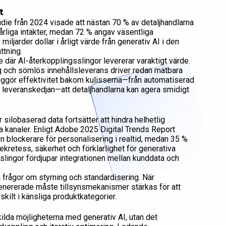
t
ie från 2024 visade att nästan 70 % av detaljhandlarna
liga intäkter, medan 72 % angav väsentliga
arder dollar i årligt värde från generativ AI i den
ttning.
är AI-återkopplingsslingor levererar varaktigt värde.
 och sömlös innehållsleverans driver redan mätbara
jliggör effektivitet bakom kulisserna—från automatiserad
 leveranskedjan—att detaljhandlarna kan agera smidigt
 silobaserad data fortsätter att hindra helhetlig
 kanaler. Enligt Adobe 2025 Digital Trends Report
 blockerare för personalisering i realtid, medan 35 %
kretess, säkerhet och förklarlighet för generativa
gsslingor fördjupar integrationen mellan kunddata och
 frågor om styrning och standardisering. När
genererade måste tillsynsmekanismer stärkas för att
kilt i känsliga produktkategorier.
ilda möjligheterna med generativ AI, utan det