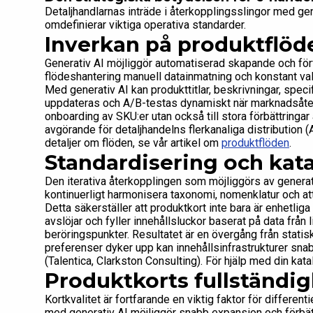
Detaljhandlarnas inträde i återkopplingsslingor med ge
omdefinierar viktiga operativa standarder.
Inverkan på produktflöd
Generativ AI möjliggör automatiserad skapande och förfin
flödeshantering manuell datainmatning och konstant val
Med generativ AI kan produkttitlar, beskrivningar, specif
uppdateras och A/B-testas dynamiskt när marknadsåterko
onboarding av SKU:er utan också till stora förbättringa
avgörande för detaljhandelns flerkanaliga distribution 
detaljer om flöden, se vår artikel om
produktflöden
.
Standardisering och kata
Den iterativa återkopplingen som möjliggörs av generat
kontinuerligt harmonisera taxonomi, nomenklatur och att
Detta säkerställer att produktkort inte bara är enhetlig
avslöjar och fyller innehållsluckor baserat på data från l
beröringspunkter. Resultatet är en övergång från statisk
preferenser dyker upp kan innehållsinfrastrukturer sna
(Talentica, Clarkston Consulting). För hjälp med din kat
Produktkorts fullständig
Kortkvalitet är fortfarande en viktig faktor för differen
med generativ AI möjliggör snabb expansion och förbätt