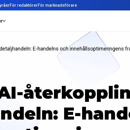
yråer
För redaktörer
För marknadsförare
er
i detaljhandeln: E-handelns och innehållsoptimeringens f
AI-återkopplin
andeln: E-hand