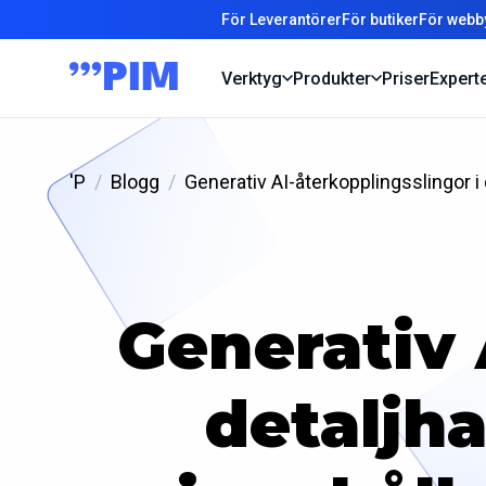
För Leverantörer
För butiker
För webb
Verktyg
Produkter
Priser
Expert
'P
Blogg
Generativ AI-återkopplingsslingor 
Generativ 
detaljh