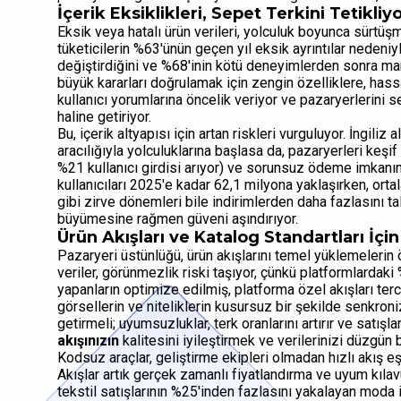
İçerik Eksiklikleri, Sepet Terkini Tetikliy
Eksik veya hatalı ürün verileri, yolculuk boyunca sürtüş
tüketicilerin %63'ünün geçen yıl eksik ayrıntılar nedeniy
değiştirdiğini ve %68'inin kötü deneyimlerden sonra mar
büyük kararları doğrulamak için zengin özelliklere, has
kullanıcı yorumlarına öncelik veriyor ve pazaryerlerini 
haline getiriyor.
Bu, içerik altyapısı için artan riskleri vurguluyor. İngili
aracılığıyla yolculuklarına başlasa da, pazaryerleri keşif
%21 kullanıcı girdisi arıyor) ve sorunsuz ödeme imkanını 
kullanıcıları 2025'e kadar 62,1 milyona yaklaşırken, ort
gibi zirve dönemleri bile indirimlerden daha fazlasını ta
büyümesine rağmen güveni aşındırıyor.
Ürün Akışları ve Katalog Standartları İçi
Pazaryeri üstünlüğü, ürün akışlarını temel yüklemelerin
veriler, görünmezlik riski taşıyor, çünkü platformlardak
yapanların optimize edilmiş, platforma özel akışları terci
görsellerin ve niteliklerin kusursuz bir şekilde senkro
getirmeli; uyumsuzluklar, terk oranlarını artırır ve satışl
akışınızın
kalitesini iyileştirmek ve verilerinizi düzgün 
Kodsuz araçlar, geliştirme ekipleri olmadan hızlı akış 
Akışlar artık gerçek zamanlı fiyatlandırma ve uyum kılavuz
tekstil satışlarının %25'inden fazlasını yakalayan moda