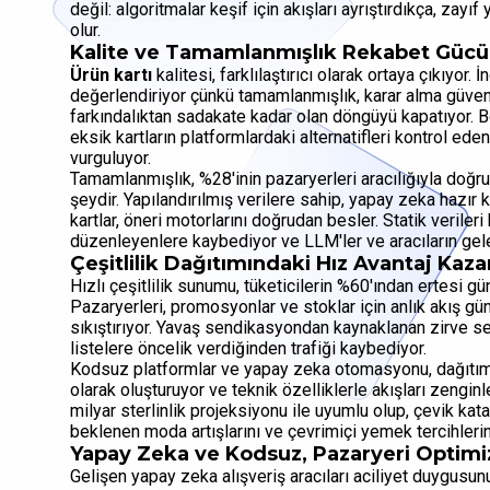
değil: algoritmalar keşif için akışları ayrıştırdıkça, zay
olur.
Kalite ve Tamamlanmışlık Rekabet Gücü
Ürün kartı
kalitesi, farklılaştırıcı olarak ortaya çıkıyor.
değerlendiriyor çünkü tamamlanmışlık, karar alma güvenin
farkındalıktan sadakate kadar olan döngüyü kapatıyor. 
eksik kartların platformlardaki alternatifleri kontrol eden 
vurguluyor.
Tamamlanmışlık, %28'inin pazaryerleri aracılığıyla doğru
şeydir. Yapılandırılmış verilere sahip, yapay zeka hazır 
kartlar, öneri motorlarını doğrudan besler. Statik veriler
düzenleyenlere kaybediyor ve LLM'ler ve aracıların gele
Çeşitlilik Dağıtımındaki Hız Avantaj Kaza
Hızlı çeşitlilik sunumu, tüketicilerin %60'ından ertesi gü
Pazaryerleri, promosyonlar ve stoklar için anlık akış g
sıkıştırıyor. Yavaş sendikasyondan kaynaklanan zirve s
listelere öncelik verdiğinden trafiği kaybediyor.
Kodsuz platformlar ve yapay zeka otomasyonu, dağıtımı 
olarak oluşturuyor ve teknik özelliklerle akışları zenginle
milyar sterlinlik projeksiyonu ile uyumlu olup, çevik kat
beklenen moda artışlarını ve çevrimiçi yemek tercihlerini
Yapay Zeka ve Kodsuz, Pazaryeri Optimiz
Gelişen yapay zeka alışveriş aracıları aciliyet duygusunu 