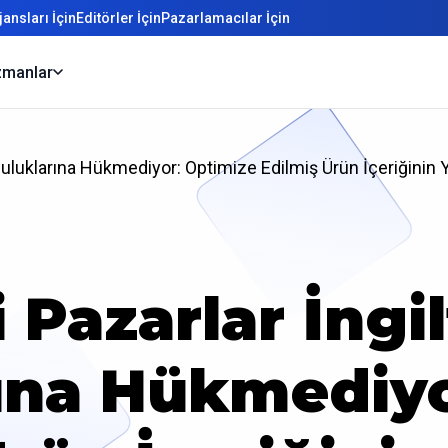
ansları İçin
Editörler İçin
Pazarlamacılar İçin
manlar
culuklarına Hükmediyor: Optimize Edilmiş Ürün İçeriğinin 
 Pazarlar İngi
rına Hükmediyo