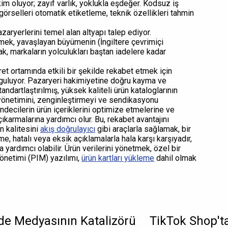
im oluyor; zayıf varlık, yoklukla eşdeğer. Kodsuz iş
 görselleri otomatik etiketleme, teknik özellikleri tahmin
zaryerlerini temel alan altyapı talep ediyor.
rmek, yavaşlayan büyümenin (İngiltere çevrimiçi
ak, markaların yolculukları baştan iadelere kadar
ret ortamında etkili bir şekilde rekabet etmek için
urguluyor. Pazaryeri hakimiyetine doğru kayma ve
andartlaştırılmış, yüksek kaliteli ürün kataloglarının
 yönetimini, zenginleştirmeyi ve sendikasyonu
ndecilerin ürün içeriklerini optimize etmelerine ve
karmalarına yardımcı olur. Bu, rekabet avantajını
n kalitesini
akış doğrulayıcı
gibi araçlarla sağlamak, bir
tme, hatalı veya eksik açıklamalarla hala karşı karşıyadır,
 yardımcı olabilir. Ürün verilerini yönetmek, özel bir
 yönetimi (PIM) yazılımı,
ürün kartları yükleme
dahil olmak
nde Medyasının Katalizörü
TikTok Shop'ta