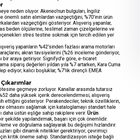
or
meye neden oluyor. Akeneo'nun bulguları, İngiliz
le önemli satın alımlardan vazgeçtiğini, %70'inin ürün
kalardan vazgeçtiğini gösteriyor. Alışveriş yapanlar,
sas beden ölçülerine, teslimat zaman çizelgelerine ve
seçenekleri stres testine sokmak için tercih edilen yer
z alışveriş yapanların %42'sinden fazlası arama motorları
 araçlarını, akran tavsiyelerini (%26 inceleme gönderiyor,
bir araya getiriyor. Signifyd'e göre, e-ticaret
alama sipariş değerleri yıldan yıla %7 artarken, Kara Cuma
lep ediyor; kalıcı boşluklar, %7'lik dirençli EMEA
n Çıkarımlar
 ötesine geçmeye zorluyor. Kanallar arasında tutarsız
i %52 daha yüksek içerik derecelendirmesi, alışveriş
h ettiğini gösteriyor. Perakendeciler, teknik özelliklerin,
nize olmasını sağlamak için kataloglamayı standart hale
arı daha üstün eşliğe sahip rakiplere verir.
Ürün
bir şekilde yapılandırmak, başarı için çok önemlidir.
eşleme ve doğrulama sağlayarak bu değişimi hızlandırır.
ları gibi dinamik nitelikler gerektiriyor; çevrimiçi
 için kritik öneme sahip. Standardizasyon isteğe bağlı