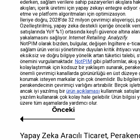
ederken, sağlam verilere sahip pazaryerleri akışlara hak
akışları, içerik üretimi için yapay zekayı entegre ediyor:
etme ve platform algoritmaları için optimizasyon.
İleriye doğru, 2028'de 32 milyon çevrimiçi alışverişçi, pa
Özelleştirilmiş, yapay zeka destekli içeriğe öncelik ve
satışlarında YoY %1) ortasında keşfi güvence altına alar
yakalamasını sağlıyor.
Internet Retailing
.
Analyzify
.
NotPIM olarak bizden, bulgular, değişen İngiltere e-tica
sağlam ürün verisi yönetimine duyulan kritik ihtiyacı v
eksiksiz ve doğru bilgiye yönelik artan tüketici talebi, st
önemini vurgulamaktadır.
NotPIM
gibi platformlar, akış
kolaylaştırmak için kodsuz bir yaklaşım sunarak, perake
önemli çevrimiçi kanallarda görünürlüğü en üst düzeye çı
korumak isteyen markalar için çok önemlidir. Bu bilgileri
perakendecinin çevrimiçi varlığını artırabilir. Birçok işle
ancak iyi yazılmış bir
ürün açıklaması
kullanmak satışlara
yazılım kullanarak çok kolay hale gelebilir. Ürün bilgisi
üzere tüm aşamalarda yardımcı olur.
Önceki
Yapay Zeka Aracılı Ticaret, Perake