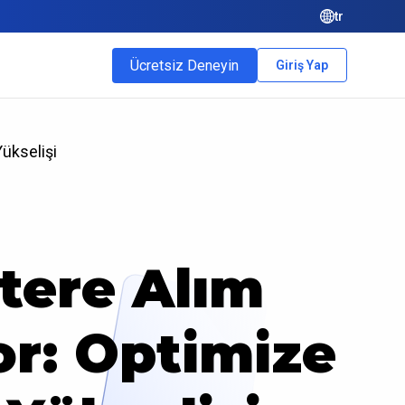
tr
Ücretsiz Deneyin
Giriş Yap
Yükselişi
ltere Alım
r: Optimize