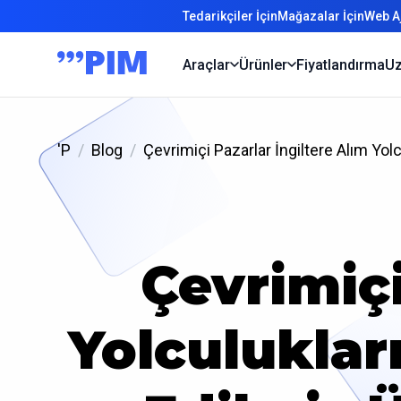
Tedarikçiler İçin
Mağazalar İçin
Web Aj
Araçlar
Ürünler
Fiyatlandırma
Uz
'P
Blog
Çevrimiçi Pazarlar İngiltere Alım Yol
Çevrimiçi
Yolculukla