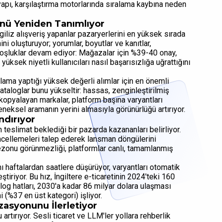
ıf yapı, karşılaştırma motorlarında sıralama kaybına neden
nü Yeniden Tanımlıyor
 İngiliz alışveriş yapanlar pazaryerlerini en yüksek sırada
i oluşturuyor; yorumlar, boyutlar ve kanıtlar,
Boşluklar devam ediyor: Mağazalar için %39-40 onay,
yüksek niyetli kullanıcıları nasıl başarısızlığa uğrattığını
lama yaptığı yüksek değerli alımlar için en önemli
kataloglar bunu yükseltir: hassas, zenginleştirilmiş
i kopyalayan markalar, platform başına varyantları
neksel aramanın yerini almasıyla görünürlüğü artırıyor.
ndırıyor
n teslimat beklediği bir pazarda kazananları belirliyor.
üncellemeleri talep ederek lansman döngülerini
ezonu görünmezliği, platformlar canlı, tamamlanmış
haftalardan saatlere düşürüyor, varyantları otomatik
ştiriyor. Bu hız, İngiltere e-ticaretinin 2024'teki 160
alog hatları, 2030'a kadar 86 milyar dolara ulaşması
 (%37 en üst kategori) işliyor.
asyonunu İlerletiyor
artırıyor. Sesli ticaret ve LLM'ler yollara rehberlik