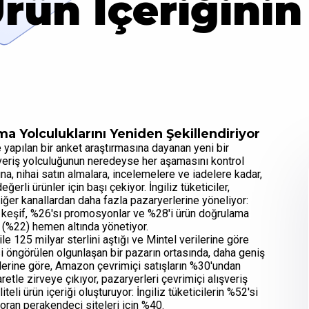
rün İçeriğinin
lma Yolculuklarını Yeniden Şekillendiriyor
 yapılan bir anket araştırmasına dayanan yeni bir
lışveriş yolculuğunun neredeyse her aşamasını kontrol
rına, nihai satın almalara, incelemelere ve iadelere kadar,
erli ürünler için başı çekiyor. İngiliz tüketiciler,
ğer kanallardan daha fazla pazaryerlerine yöneliyor:
e keşif, %26'sı promosyonlar ve %28'i ürün doğrulama
e (%22) hemen altında yönetiyor.
e 125 milyar sterlini aştığı ve Mintel verilerine göre
 öngörülen olgunlaşan bir pazarın ortasında, daha geniş
iklerine göre, Amazon çevrimiçi satışların %30'undan
retle zirveye çıkıyor, pazaryerleri çevrimiçi alışveriş
eli ürün içeriği oluşturuyor: İngiliz tüketicilerin %52'si
u oran perakendeci siteleri için %40.