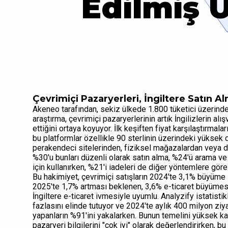
Edilmiş Ü
Çevrimiçi Pazaryerleri, İngiltere Satın A
Akeneo tarafından, sekiz ülkede 1.800 tüketici üzerinde
araştırma, çevrimiçi pazaryerlerinin artık İngilizlerin a
ettiğini ortaya koyuyor. İlk keşiften fiyat karşılaştırmala
bu platformlar özellikle 90 sterlinin üzerindeki yüksek değ
perakendeci sitelerinden, fiziksel mağazalardan veya di
%30'u bunları düzenli olarak satın alma, %24'ü arama v
için kullanırken, %21'i iadeleri de diğer yöntemlere gör
Bu hakimiyet, çevrimiçi satışların 2024'te 3,1% büyüme il
2025'te 1,7% artması beklenen, 3,6% e-ticaret büyümesi
İngiltere e-ticaret ivmesiyle uyumlu. Analyzify istatist
fazlasını elinde tutuyor ve 2024'te aylık 400 milyon ziya
yapanların %91'ini yakalarken. Bunun temelini yüksek kalit
pazaryeri bilgilerini "çok iyi" olarak değerlendirirken, b