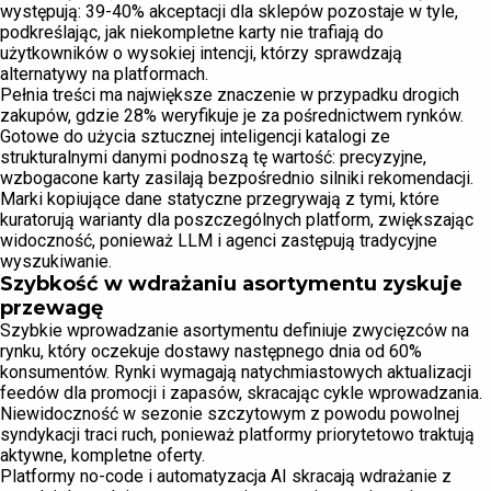
występują: 39-40% akceptacji dla sklepów pozostaje w tyle,
podkreślając, jak niekompletne karty nie trafiają do
użytkowników o wysokiej intencji, którzy sprawdzają
alternatywy na platformach.
Pełnia treści ma największe znaczenie w przypadku drogich
zakupów, gdzie 28% weryfikuje je za pośrednictwem rynków.
Gotowe do użycia sztucznej inteligencji katalogi ze
strukturalnymi danymi podnoszą tę wartość: precyzyjne,
wzbogacone karty zasilają bezpośrednio silniki rekomendacji.
Marki kopiujące dane statyczne przegrywają z tymi, które
kuratorują warianty dla poszczególnych platform, zwiększając
widoczność, ponieważ LLM i agenci zastępują tradycyjne
wyszukiwanie.
Szybkość w wdrażaniu asortymentu zyskuje
przewagę
Szybkie wprowadzanie asortymentu definiuje zwycięzców na
rynku, który oczekuje dostawy następnego dnia od 60%
konsumentów. Rynki wymagają natychmiastowych aktualizacji
feedów dla promocji i zapasów, skracając cykle wprowadzania.
Niewidoczność w sezonie szczytowym z powodu powolnej
syndykacji traci ruch, ponieważ platformy priorytetowo traktują
aktywne, kompletne oferty.
Platformy no-code i automatyzacja AI skracają wdrażanie z