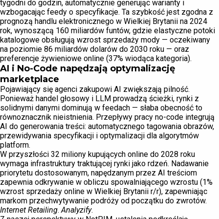
tygodni do godzin, automatycznie generując warianty i
wzbogacając feedy o specyfikacje. Ta szybkość jest zgodna z
prognozą handlu elektronicznego w Wielkiej Brytanii na 2024
rok, wynoszącą 160 miliardów funtów, gdzie elastyczne potoki
katalogowe obsługują wzrost sprzedaży mody — oczekiwany
na poziomie 86 miliardów dolarów do 2030 roku — oraz
preferencje żywieniowe online (37% wiodąca kategoria).
AI i No-Code napędzają optymalizację
marketplace
Pojawiający się agenci zakupowi AI zwiększają pilność.
Ponieważ handel głosowy i LLM prowadzą ścieżki, rynki z
solidnymi danymi dominują w feedach — słaba obecność to
równoznacznik nieistnienia. Przepływy pracy no-code integrują
AI do generowania treści: automatycznego tagowania obrazów,
przewidywania specyfikacji i optymalizacji dla algorytmów
platform.
W przyszłości 32 miliony kupujących online do 2028 roku
wymaga infrastruktury traktującej rynki jako rdzeń. Nadawanie
priorytetu dostosowanym, napędzanym przez AI treściom
zapewnia odkrywanie w obliczu spowalniającego wzrostu (1%
wzrost sprzedaży online w Wielkiej Brytanii r/r), zapewniając
markom przechwytywanie podróży od początku do zwrotów.
Internet Retailing
.
Analyzify
.