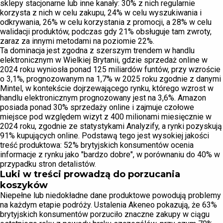
sklepy stacjonarne lub inne kanały: 30% z nich regularnie
korzysta z nich w celu zakupu, 24% w celu wyszukiwania i
odkrywania, 26% w celu korzystania z promocji, a 28% w celu
walidacji produktów, podczas gdy 21% obsługuje tam zwroty,
zaraz za innymi metodami na poziomie 22%.
Ta dominacja jest zgodna z szerszym trendem w handlu
elektronicznym w Wielkiej Brytanii, gdzie sprzedaż online w
2024 roku wyniosła ponad 125 miliardów funtów, przy wzroście
o 3,1%, prognozowanym na 1,7% w 2025 roku zgodnie z danymi
Mintel, w kontekście dojrzewającego rynku, którego wzrost w
handlu elektronicznym prognozowany jest na 3,6%. Amazon
posiada ponad 30% sprzedaży online i zajmuje czołowe
miejsce pod względem wizyt z 400 milionami miesięcznie w
2024 roku, zgodnie ze statystykami Analyzify, a rynki pozyskują
91% kupujących online. Podstawą tego jest wysokiej jakości
treść produktowa: 52% brytyjskich konsumentów ocenia
informacje z rynku jako "bardzo dobre", w porównaniu do 40% w
przypadku stron detalistów.
Luki w treści prowadzą do porzucania
koszyków
Niepełne lub niedokładne dane produktowe powodują problemy
na każdym etapie podróży. Ustalenia Akeneo pokazują, że 63%
brytyjskich konsumentów porzuciło znaczne zakupy w ciągu