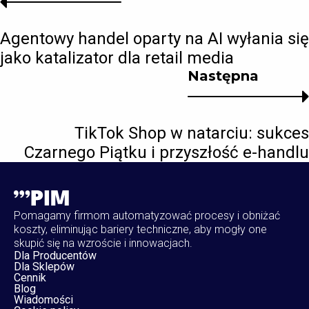
Agentowy handel oparty na AI wyłania się
jako katalizator dla retail media
Następna
TikTok Shop w natarciu: sukces
Czarnego Piątku i przyszłość e-handlu
Pomagamy firmom automatyzować procesy i obniżać
koszty, eliminując bariery techniczne, aby mogły one
skupić się na wzroście i innowacjach.
Dla Producentów
Dla Sklepów
Cennik
Blog
Wiadomości