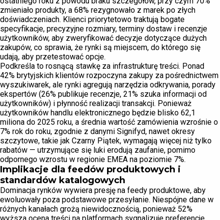
ostatniego roku z powodu braku szczegółów, przy czym 70%
zmieniało produkty, a 68% rezygnowało z marek po złych
doświadczeniach. Klienci priorytetowo traktują bogate
specyfikacje, precyzyjne rozmiary, terminy dostaw i recenzje
użytkowników, aby zweryfikować decyzje dotyczące dużych
zakupów, co sprawia, że rynki są miejscem, do którego się
udają, aby przetestować opcje.
Podkreśla to rosnącą stawkę za infrastrukturę treści. Ponad
42% brytyjskich klientów rozpoczyna zakupy za pośrednictwem
wyszukiwarek, ale rynki agregują narzędzia odkrywania, porady
ekspertów (26% publikuje recenzje, 21% szuka informacji od
użytkowników) i płynność realizacji transakcji. Ponieważ
użytkowników handlu elektronicznego będzie blisko 62,1
miliona do 2025 roku, a średnia wartość zamówienia wzrośnie o
7% rok do roku, zgodnie z danymi Signifyd, nawet okresy
szczytowe, takie jak Czarny Piątek, wymagają więcej niż tylko
rabatów — utrzymujące się luki erodują zaufanie, pomimo
odpornego wzrostu w regionie EMEA na poziomie 7%.
Implikacje dla feedów produktowych i
standardów katalogowych
Dominacja rynków wywiera presję na feedy produktowe, aby
ewoluowały poza podstawowe przesyłanie. Niespójne dane w
różnych kanałach grożą niewidocznością, ponieważ 52%
wyższa ocena treści na platformach sygnalizuje preferencje