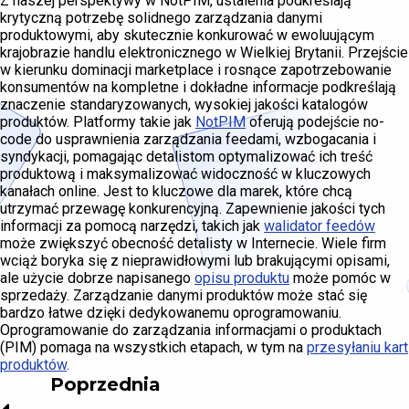
Z naszej perspektywy w NotPIM, ustalenia podkreślają
krytyczną potrzebę solidnego zarządzania danymi
produktowymi, aby skutecznie konkurować w ewoluującym
krajobrazie handlu elektronicznego w Wielkiej Brytanii. Przejście
w kierunku dominacji marketplace i rosnące zapotrzebowanie
konsumentów na kompletne i dokładne informacje podkreślają
znaczenie standaryzowanych, wysokiej jakości katalogów
produktów. Platformy takie jak
NotPIM
oferują podejście no-
code do usprawnienia zarządzania feedami, wzbogacania i
syndykacji, pomagając detalistom optymalizować ich treść
produktową i maksymalizować widoczność w kluczowych
kanałach online. Jest to kluczowe dla marek, które chcą
utrzymać przewagę konkurencyjną. Zapewnienie jakości tych
informacji za pomocą narzędzi, takich jak
walidator feedów
może zwiększyć obecność detalisty w Internecie. Wiele firm
wciąż boryka się z nieprawidłowymi lub brakującymi opisami,
ale użycie dobrze napisanego
opisu produktu
może pomóc w
sprzedaży. Zarządzanie danymi produktów może stać się
bardzo łatwe dzięki dedykowanemu oprogramowaniu.
Oprogramowanie do zarządzania informacjami o produktach
(PIM) pomaga na wszystkich etapach, w tym na
przesyłaniu kart
produktów
.
Poprzednia