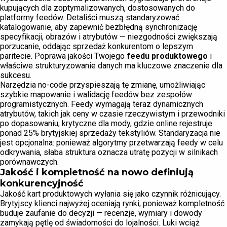
kupujących dla zoptymalizowanych, dostosowanych do
platformy feedów. Detaliści muszą standaryzować
katalogowanie, aby zapewnić bezbłędną synchronizację
specyfikacji, obrazów i atrybutów — niezgodności zwiększają
porzucanie, oddając sprzedaż konkurentom o lepszym
paritecie. Poprawa jakości Twojego
feedu produktowego
i
właściwe strukturyzowanie danych ma kluczowe znaczenie dla
sukcesu.
Narzędzia no-code przyspieszają tę zmianę, umożliwiając
szybkie mapowanie i walidację feedów bez zespołów
programistycznych. Feedy wymagają teraz dynamicznych
atrybutów, takich jak ceny w czasie rzeczywistym i przewodniki
po dopasowaniu, krytyczne dla mody, gdzie online rejestruje
ponad 25% brytyjskiej sprzedaży tekstyliów. Standaryzacja nie
jest opcjonalna: ponieważ algorytmy przetwarzają feedy w celu
odkrywania, słaba struktura oznacza utratę pozycji w silnikach
porównawczych.
Jakość i kompletność na nowo definiują
konkurencyjność
Jakość kart produktowych wyłania się jako czynnik różnicujący.
Brytyjscy klienci najwyżej oceniają rynki, ponieważ kompletność
buduje zaufanie do decyzji — recenzje, wymiary i dowody
zamykają pętlę od świadomości do lojalności. Luki wciąż