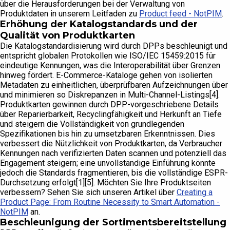
über die Herausforderungen bei der Verwaltung von
Produktdaten in unserem Leitfaden zu
Product feed - NotPIM
.
Erhöhung der Katalogstandards und der
Qualität von Produktkarten
Die Katalogstandardisierung wird durch DPPs beschleunigt und
entspricht globalen Protokollen wie ISO/IEC 15459:2015 für
eindeutige Kennungen, was die Interoperabilität über Grenzen
hinweg fördert. E-Commerce-Kataloge gehen von isolierten
Metadaten zu einheitlichen, überprüfbaren Aufzeichnungen über
und minimieren so Diskrepanzen in Multi-Channel-Listings[4].
Produktkarten gewinnen durch DPP-vorgeschriebene Details
über Reparierbarkeit, Recyclingfähigkeit und Herkunft an Tiefe
und steigern die Vollständigkeit von grundlegenden
Spezifikationen bis hin zu umsetzbaren Erkenntnissen. Dies
verbessert die Nützlichkeit von Produktkarten, da Verbraucher
Kennungen nach verifizierten Daten scannen und potenziell das
Engagement steigern; eine unvollständige Einführung könnte
jedoch die Standards fragmentieren, bis die vollständige ESPR-
Durchsetzung erfolgt[1][5]. Möchten Sie Ihre Produktseiten
verbessern? Sehen Sie sich unseren Artikel über
Creating a
Product Page: From Routine Necessity to Smart Automation -
NotPIM
an.
Beschleunigung der Sortimentsbereitstellung