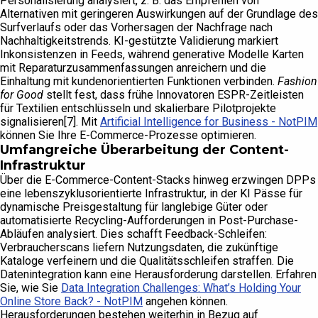
Personalisierung analysiert, z. B. das Empfehlen von
Alternativen mit geringeren Auswirkungen auf der Grundlage des
Surfverlaufs oder das Vorhersagen der Nachfrage nach
Nachhaltigkeitstrends. KI-gestützte Validierung markiert
Inkonsistenzen in Feeds, während generative Modelle Karten
mit Reparaturzusammenfassungen anreichern und die
Einhaltung mit kundenorientierten Funktionen verbinden.
Fashion
for Good
stellt fest, dass frühe Innovatoren ESPR-Zeitleisten
für Textilien entschlüsseln und skalierbare Pilotprojekte
signalisieren[7]. Mit
Artificial Intelligence for Business - NotPIM
können Sie Ihre E-Commerce-Prozesse optimieren.
Umfangreiche Überarbeitung der Content-
Infrastruktur
Über die E-Commerce-Content-Stacks hinweg erzwingen DPPs
eine lebenszyklusorientierte Infrastruktur, in der KI Pässe für
dynamische Preisgestaltung für langlebige Güter oder
automatisierte Recycling-Aufforderungen in Post-Purchase-
Abläufen analysiert. Dies schafft Feedback-Schleifen:
Verbraucherscans liefern Nutzungsdaten, die zukünftige
Kataloge verfeinern und die Qualitätsschleifen straffen. Die
Datenintegration kann eine Herausforderung darstellen. Erfahren
Sie, wie Sie
Data Integration Challenges: What’s Holding Your
Online Store Back? - NotPIM
angehen können.
Herausforderungen bestehen weiterhin in Bezug auf