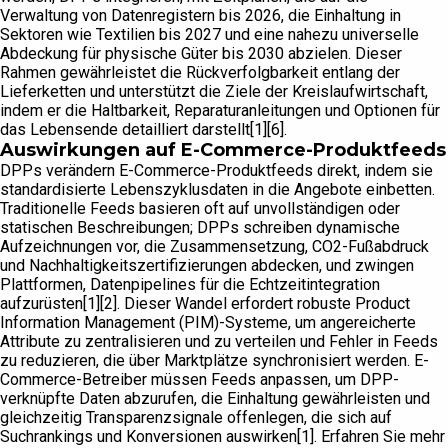
Verwaltung von Datenregistern bis 2026, die Einhaltung in
Sektoren wie Textilien bis 2027 und eine nahezu universelle
Abdeckung für physische Güter bis 2030 abzielen. Dieser
Rahmen gewährleistet die Rückverfolgbarkeit entlang der
Lieferketten und unterstützt die Ziele der Kreislaufwirtschaft,
indem er die Haltbarkeit, Reparaturanleitungen und Optionen für
das Lebensende detailliert darstellt[1][6].
Auswirkungen auf E-Commerce-Produktfeeds
DPPs verändern E-Commerce-Produktfeeds direkt, indem sie
standardisierte Lebenszyklusdaten in die Angebote einbetten.
Traditionelle Feeds basieren oft auf unvollständigen oder
statischen Beschreibungen; DPPs schreiben dynamische
Aufzeichnungen vor, die Zusammensetzung, CO2-Fußabdruck
und Nachhaltigkeitszertifizierungen abdecken, und zwingen
Plattformen, Datenpipelines für die Echtzeitintegration
aufzurüsten[1][2]. Dieser Wandel erfordert robuste Product
Information Management (PIM)-Systeme, um angereicherte
Attribute zu zentralisieren und zu verteilen und Fehler in Feeds
zu reduzieren, die über Marktplätze synchronisiert werden. E-
Commerce-Betreiber müssen Feeds anpassen, um DPP-
verknüpfte Daten abzurufen, die Einhaltung gewährleisten und
gleichzeitig Transparenzsignale offenlegen, die sich auf
Suchrankings und Konversionen auswirken[1]. Erfahren Sie mehr