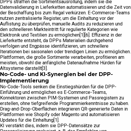
DPPs straffen die Sortimentsausrollung, indem sie die
Datenvalidierung in Lieferketten automatisieren und die Zeit von
der Beschaffung bis zum Regal verkürzen. E-Commerce-Teams
nutzen zentralisierte Register, um die Einhaltung vor der
Auflistung zu überprüfen, manuelle Audits zu reduzieren und
den schnelleren Markteintritt für regulierte Kategorien wie
Elektronik und Textilien zu ermöglichen[1][6]. Effizienz in der
Lieferkette entsteht, da DPPs Materialien durchgehend
verfolgen und Engpässe identifizieren, um schnellere
Iterationen bei saisonalen oder trendigen Linien zu ermöglichen.
Plattformen, die große Sortimente verarbeiten, profitieren am
meisten, obwohl die anfängliche Datenaufnahme Hürden für
Altsysteme darstellt[3].
No-Code- und KI-Synergien bei der DPP-
Implementierung
No-Code-Tools senken die Einstiegshürden für die DPP-
Einführung und ermöglichen es E-Commerce-Teams,
Konnektoren zwischen PIM-Systemen und Passregistern zu
erstellen, ohne tiefgreifende Programmierkenntnisse zu haben.
Drag-and-Drop-Oberflächen integrieren QR-generierte Daten in
Plattformen wie Shopify oder Magento und automatisieren
Updates für die Einhaltung[1].
KI verstärkt dies, indem sie DPP-Datensätze zur